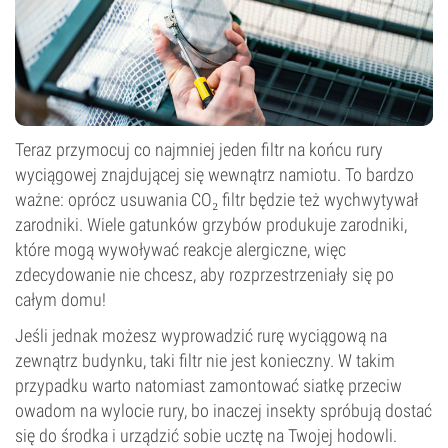
Teraz przymocuj co najmniej jeden filtr na końcu rury
wyciągowej znajdującej się wewnątrz namiotu. To bardzo
ważne: oprócz usuwania CO₂ filtr będzie też wychwytywał
zarodniki. Wiele gatunków grzybów produkuje zarodniki,
które mogą wywoływać reakcje alergiczne, więc
zdecydowanie nie chcesz, aby rozprzestrzeniały się po
całym domu!
Jeśli jednak możesz wyprowadzić rurę wyciągową na
zewnątrz budynku, taki filtr nie jest konieczny. W takim
przypadku warto natomiast zamontować siatkę przeciw
owadom na wylocie rury, bo inaczej insekty spróbują dostać
się do środka i urządzić sobie ucztę na Twojej hodowli.