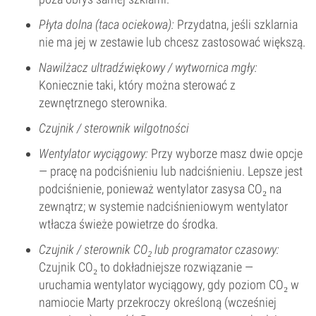
Płyta dolna (taca ociekowa):
Przydatna, jeśli szklarnia
nie ma jej w zestawie lub chcesz zastosować większą.
Nawilżacz ultradźwiękowy / wytwornica mgły:
Koniecznie taki, który można sterować z
zewnętrznego sterownika.
Czujnik / sterownik wilgotności
Wentylator wyciągowy:
Przy wyborze masz dwie opcje
— pracę na podciśnieniu lub nadciśnieniu. Lepsze jest
podciśnienie, ponieważ wentylator zasysa CO₂ na
zewnątrz; w systemie nadciśnieniowym wentylator
wtłacza świeże powietrze do środka.
Czujnik / sterownik CO₂ lub programator czasowy:
Czujnik CO₂ to dokładniejsze rozwiązanie —
uruchamia wentylator wyciągowy, gdy poziom CO₂ w
namiocie Marty przekroczy określoną (wcześniej