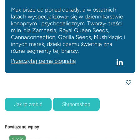
Max pisze od ponad dekady, a w ostatnich
latach wyspecjalizował się w dziennikarstwie
konopnym i psychodelicznym. Tworzył treści
m.in. dla Zamnesia, Royal Queen Seeds,
Cannaconnection, Gorilla Seeds, MushMagic i
innych marek, dzięki czemu świetnie zna
różne segmenty tej branży.
Przeczytaj pełną biografię
Jak to zrobić
Shroomshop
Powiązane wpisy
4 min