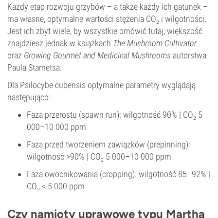
Każdy etap rozwoju grzybów – a także każdy ich gatunek –
ma własne, optymalne wartości stężenia CO₂ i wilgotności.
Jest ich zbyt wiele, by wszystkie omówić tutaj; większość
znajdziesz jednak w książkach
The Mushroom Cultivator
oraz
Growing Gourmet and Medicinal Mushrooms
autorstwa
Paula Stametsa.
Dla Psilocybe cubensis optymalne parametry wyglądają
następująco:
Faza przerostu (spawn run): wilgotność 90% | CO₂ 5
000–10 000 ppm
Faza przed tworzeniem zawiązków (prepinning):
wilgotność >90% | CO₂ 5 000–10 000 ppm
Faza owocnikowania (cropping): wilgotność 85–92% |
CO₂ < 5 000 ppm
Czy namioty uprawowe typu Martha