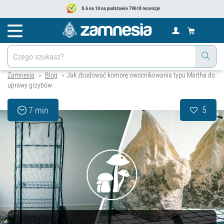
8.6 na 10 na podstawie 79618 recenzje
Zamnesia
Blog
Jak zbudować komorę owocnikowania typu Martha do
>
>
uprawy grzybów
5
7 min