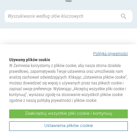
lub
Polityka prywatności
Używamy plików cookie
Odbierz 10% rabatu na pierwsze
W Zamnesia korzystamy z plików cookie, aby nasza strona działała
zamówienie!
prawidłowo, zapamiętywała Twoje ustawienia oraz umożliwiała nam
Zapisz się do naszego newslettera i otrzymuj jako
analizę zachowań odwiedzających. Klikając „Ustawienia plików cookie”,
pierwszy najnowsze informacje oraz ekskluzywne
możesz dowiedzieć się więcej o używanych przez nas plikach cookie i
oferty.
zapisać swoje preferencje. Wybierając „Akceptuj wszystkie pliki cookie i
kontynuuj”, wyrażasz zgodę na stosowanie wszystkich plików cookie
zgodnie z naszą polityką prywatności i plików cookie.
Zaakceptuj wszystkie pliki cookie i kontynuuj
Ustawienia plików cookie
Zarejestruj się