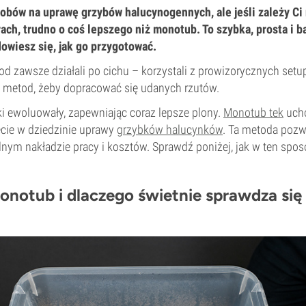
sobów na uprawę grzybów halucynogennych, ale jeśli zależy Ci 
ach, trudno o coś lepszego niż monotub. To szybka, prosta i b
owiesz się, jak go przygotować.
 zawsze działali po cichu – korzystali z prowizorycznych setu
 metod, żeby dopracować się udanych rzutów.
ki ewoluowały, zapewniając coraz lepsze plony.
Monotub tek
ucho
cie w dziedzinie uprawy
grzybków halucynków
. Ta metoda pozw
lnym nakładzie pracy i kosztów. Sprawdź poniżej, jak w ten spo
monotub i dlaczego świetnie sprawdza si