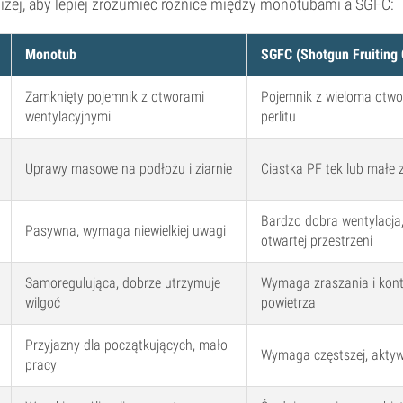
iżej, aby lepiej zrozumieć różnice między monotubami a SGFC:
Monotub
SGFC (Shotgun Fruiting
Zamknięty pojemnik z otworami
Pojemnik z wieloma otwo
wentylacyjnymi
perlitu
Uprawy masowe na podłożu i ziarnie
Ciastka PF tek lub małe 
Bardzo dobra wentylacja,
Pasywna, wymaga niewielkiej uwagi
otwartej przestrzeni
Samoregulująca, dobrze utrzymuje
Wymaga zraszania i kont
wilgoć
powietrza
Przyjazny dla początkujących, mało
Wymaga częstszej, aktywn
pracy