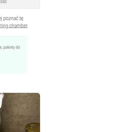
tość
j poznać tę
iting chamber
.
, pakiety do