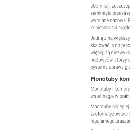
obornika), zaszcze
zamknięta przestr
wymianę gazową. P
konieczności ciągłej
Jedną z największy
skalować, a do pra
więcej, są niezwyk
hodowców, którzy c
systemy uprawy gr
Monotuby kont
Monotuby i komory
wspólnego, w prakt
Monotuby najlepiej
zautomatyzowane śr
regularnego zrasza