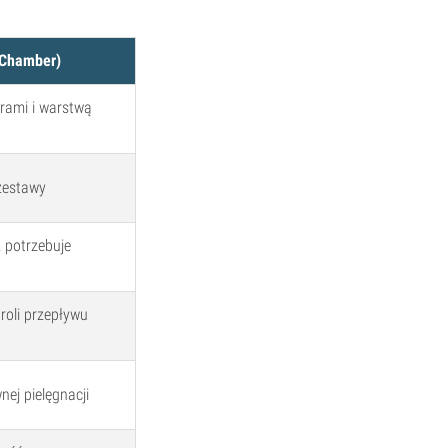
 Chamber)
rami i warstwą
zestawy
 potrzebuje
roli przepływu
ej pielęgnacji