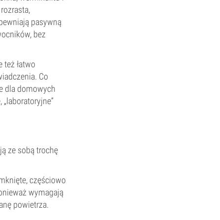
rozrasta,
apewniają pasywną
wocników, bez
 też łatwo
wiadczenia. Co
nie dla domowych
„laboratoryjne”
ą ze sobą trochę
amknięte, częściowo
ponieważ wymagają
anę powietrza.