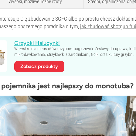
Wysoki, możliwe liczne rzuty
Średni, ograniczona obję
 interesuje Cię zbudowanie SGFC albo po prostu chcesz dokładnie
 naszego obszernego poradnika o tym,
jak zbudować shotgun fru
Grzybki Halucynki
Wszystko dla miłośników grzybów magicznych. Zestawy do uprawy, trufle
mikrodawkowania, strzykawki z zarodnikami, fiolki oraz kultury grzybni.
Zobacz produkty
r pojemnika jest najlepszy do monotuba?