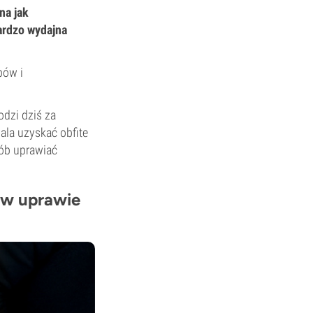
na jak
ardzo wydajna
pów i
dzi dziś za
ala uzyskać obfite
sób uprawiać
ę w uprawie