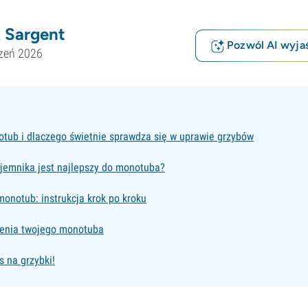
 Sargent
Pozwól AI wyjaś
czeń 2026
otub i dlaczego świetnie sprawdza się w uprawie grzybów
ojemnika jest najlepszy do monotuba?
onotub: instrukcja krok po kroku
zenia twojego monotuba
s na grzybki!