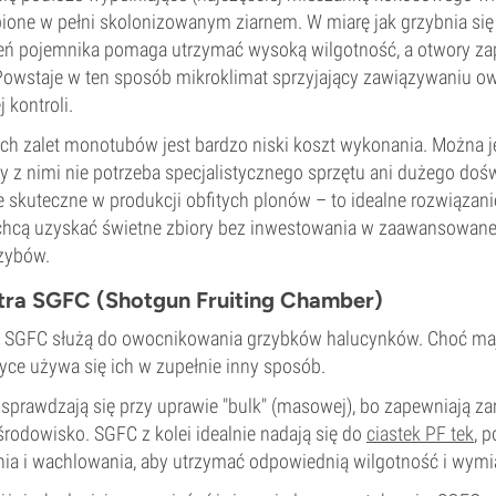
pione w pełni skolonizowanym ziarnem. W miarę jak grzybnia się 
zeń pojemnika pomaga utrzymać wysoką wilgotność, a otwory z
owstaje w ten sposób mikroklimat sprzyjający zawiązywaniu o
 kontroli.
ch zalet monotubów jest bardzo niski koszt wykonania. Można je
cy z nimi nie potrzeba specjalistycznego sprzętu ani dużego doś
le skuteczne w produkcji obfitych plonów – to idealne rozwiąza
hcą uzyskać świetne zbiory bez inwestowania w zaawansowane, 
zybów.
ra SGFC (Shotgun Fruiting Chamber)
 SGFC służą do owocnikowania grzybków halucynków. Choć maj
yce używa się ich w zupełnie inny sposób.
 sprawdzają się przy uprawie "bulk" (masowej), bo zapewniają z
odowisko. SGFC z kolei idealnie nadają się do
ciastek PF tek
, 
nia i wachlowania, aby utrzymać odpowiednią wilgotność i wymi