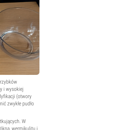
grzybków
y i wysokiej
yfikacji (otwory
enić zwykłe pudło
ątkujących. W
kna, wermikulitu i