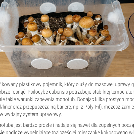
ikowany plastikowy pojemnik, który służy do masowej uprawy 
obrze rosnąć,
Psilocybe cubensis
potrzebuje stabilnej temperatur
nie takie warunki zapewnia monotub. Dodając kilka prostych mod
/liner oraz przepuszczalną barierę, np. z Poly-Fil), możesz zami
x w wydajny system uprawowy.
tuba jest bardzo proste i nadaje się nawet dla zupełnych pocz
ię podłoże wypełniające (najczęściej mieszankę kokosowego włó