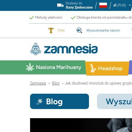
Dostawa do
zł
(PLN)
Stany Zjednoczone
Metody płatności
Obsługa klienta od poniedziałku d
Tribe
Wyszukiwarka nasion
Nasiona Marihuany
Headshop
Zamnesia
Blog
Jak zbudować monotub do uprawy grzy
>
>
Blog
Wyszuk