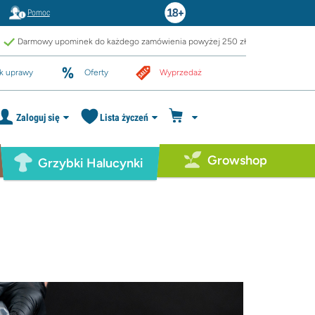
Pomoc
Darmowy upominek do każdego zamówienia powyżej 250 zł
k uprawy
Oferty
Wyprzedaż
Zaloguj się
Lista życzeń
Growshop
Grzybki Halucynki