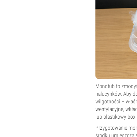
Monotub to zmodyf
halucynków. Aby d
wilgotności – właś
wentylacyjne, wkład
lub plastikowy bo
Przygotowanie mono
środku umieszcza s