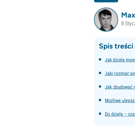
Max
8 Sty
Spis treści
Jak działa mon
Jaki rozmiar p
Jak zbudować m
Możliwe uleps
Do dzieła – cza