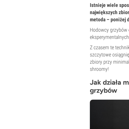
Istnieje wiele spo
największych zbior
metoda – poniżej d
Hodowcy grzybów od
eksperymentalnych
Z czasem te techni
szczytowe osiągnię
zbiory przy minima
shroomy!
Jak działa 
grzybów