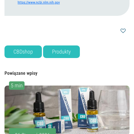
https://www.ncbi.nlm.nih.gov
CBDshop
Produkty
Powiązane wpisy
5 min