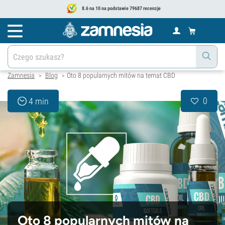
8.6 na 10 na podstawie 79687 recenzje
Zamnesia
Blog
Oto 8 popularnych mitów na temat CBD
>
>
0
4 min
Oto 8 popularnych mitów na