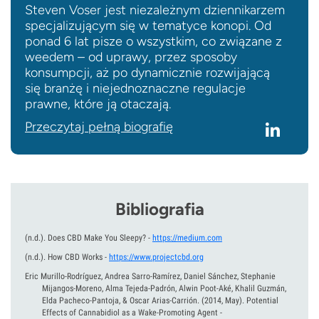
Steven Voser jest niezależnym dziennikarzem
specjalizującym się w tematyce konopi. Od
ponad 6 lat pisze o wszystkim, co związane z
weedem – od uprawy, przez sposoby
konsumpcji, aż po dynamicznie rozwijającą
się branżę i niejednoznaczne regulacje
prawne, które ją otaczają.
Przeczytaj pełną biografię
Bibliografia
(n.d.).
Does CBD Make You Sleepy?
-
https://medium.com
(n.d.).
How CBD Works
-
https://www.projectcbd.org
Eric Murillo-Rodríguez, Andrea Sarro-Ramírez, Daniel Sánchez, Stephanie
Mijangos-Moreno, Alma Tejeda-Padrón, Alwin Poot-Aké, Khalil Guzmán,
Elda Pacheco-Pantoja, & Oscar Arias-Carrión.
(2014, May).
Potential
Effects of Cannabidiol as a Wake-Promoting Agent
-