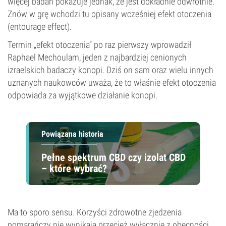
więcej badań pokazuje jednak, że jest dokładnie odwrotnie.
Znów w grę wchodzi tu opisany wcześniej efekt otoczenia
(entourage effect).
Termin „efekt otoczenia” po raz pierwszy wprowadził
Raphael Mechoulam, jeden z najbardziej cenionych
izraelskich badaczy konopi. Dziś on sam oraz wielu innych
uznanych naukowców uważa, że to właśnie efekt otoczenia
odpowiada za wyjątkowe działanie konopi.
Powiązana historia
Pełne spektrum CBD czy izolat CBD
– które wybrać?
Ma to sporo sensu. Korzyści zdrowotne zjedzenia
pomarańczy nie wynikają przecież wyłącznie z obecności