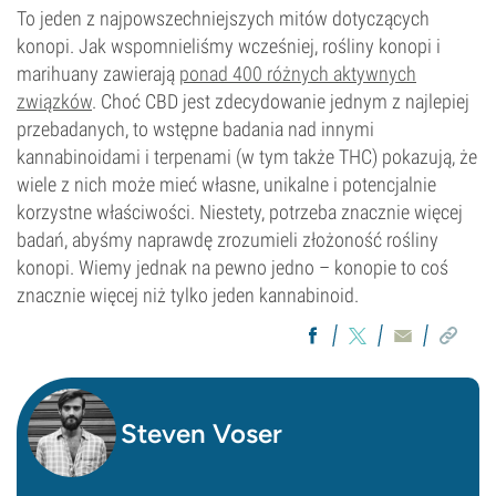
To jeden z najpowszechniejszych mitów dotyczących
konopi. Jak wspomnieliśmy wcześniej, rośliny konopi i
marihuany zawierają
ponad 400 różnych aktywnych
związków
. Choć CBD jest zdecydowanie jednym z najlepiej
przebadanych, to wstępne badania nad innymi
kannabinoidami i terpenami (w tym także THC) pokazują, że
wiele z nich może mieć własne, unikalne i potencjalnie
korzystne właściwości. Niestety, potrzeba znacznie więcej
badań, abyśmy naprawdę zrozumieli złożoność rośliny
konopi. Wiemy jednak na pewno jedno – konopie to coś
znacznie więcej niż tylko jeden kannabinoid.
Steven Voser