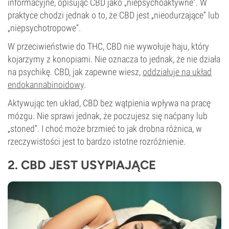
informacyjne, opisując CBD jako „niepsychoaktywne”. W
praktyce chodzi jednak o to, że CBD jest „nieodurzające” lub
„niepsychotropowe”.
W przeciwieństwie do THC, CBD nie wywołuje haju, który
kojarzymy z konopiami. Nie oznacza to jednak, że nie działa
na psychikę. CBD, jak zapewne wiesz,
oddziałuje na układ
endokannabinoidowy
.
Aktywując ten układ, CBD bez wątpienia wpływa na pracę
mózgu. Nie sprawi jednak, że poczujesz się naćpany lub
„stoned”. I choć może brzmieć to jak drobna różnica, w
rzeczywistości jest to bardzo istotne rozróżnienie.
2. CBD JEST USYPIAJĄCE