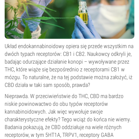
Układ endokannabinoidowy opiera się przede wszystkim na
dwóch typach receptorów: CB1 i CB2. Naukowcy odkryli je,
badając odurzające działanie konopi – wywoływane przez
THC, które wiąże się bezpośrednio z receptorami CB1 w
mózgu. To naturalne, że na tej podstawie można założyć, iż
CBD działa w taki sam sposób, prawda?
Nieprawda. W przeciwieństwie do THC, CBD ma bardzo
niskie powinowactwo do obu typów receptorów
kannabinoidowych. Jak więc wywołuje swoje
charakterystyczne efekty? Tego wciąż do końca nie wiemy.
Badania pokazują, że CBD oddziałuje na wiele różnych
receptorów, w tym 5HT1A, TRPV1, receptory GABA