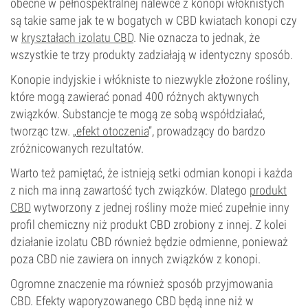
obecne w pełnospektralnej nalewce z konopi włóknistych
są takie same jak te w bogatych w CBD kwiatach konopi czy
w
kryształach izolatu CBD
. Nie oznacza to jednak, że
wszystkie te trzy produkty zadziałają w identyczny sposób.
Konopie indyjskie i włókniste to niezwykle złożone rośliny,
które mogą zawierać ponad 400 różnych aktywnych
związków. Substancje te mogą ze sobą współdziałać,
tworząc tzw. „
efekt otoczenia
”, prowadzący do bardzo
zróżnicowanych rezultatów.
Warto też pamiętać, że istnieją setki odmian konopi i każda
z nich ma inną zawartość tych związków. Dlatego
produkt
CBD
wytworzony z jednej rośliny może mieć zupełnie inny
profil chemiczny niż produkt CBD zrobiony z innej. Z kolei
działanie izolatu CBD również będzie odmienne, ponieważ
poza CBD nie zawiera on innych związków z konopi.
Ogromne znaczenie ma również sposób przyjmowania
CBD. Efekty waporyzowanego CBD będą inne niż w