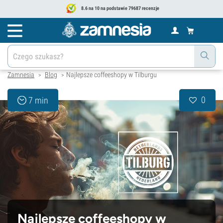
8.6 na 10 na podstawie 79687 recenzje
Zamnesia
Blog
Najlepsze coffeeshopy w Tilburgu
>
>
0
7 min
Najlepsze coffeeshopy w