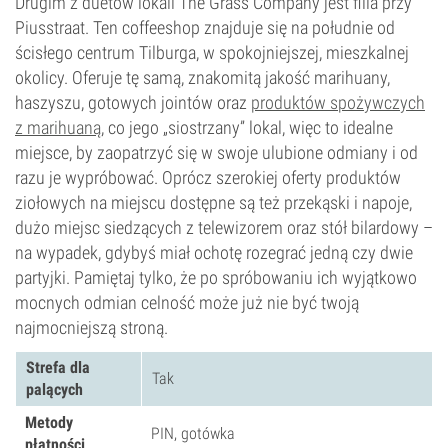
Drugim z duetów lokali The Grass Company jest filia przy
Piusstraat. Ten coffeeshop znajduje się na południe od
ścisłego centrum Tilburga, w spokojniejszej, mieszkalnej
okolicy. Oferuje tę samą, znakomitą jakość marihuany,
haszyszu, gotowych jointów oraz
produktów spożywczych
z marihuaną
, co jego „siostrzany” lokal, więc to idealne
miejsce, by zaopatrzyć się w swoje ulubione odmiany i od
razu je wypróbować. Oprócz szerokiej oferty produktów
ziołowych na miejscu dostępne są też przekąski i napoje,
dużo miejsc siedzących z telewizorem oraz stół bilardowy –
na wypadek, gdybyś miał ochotę rozegrać jedną czy dwie
partyjki. Pamiętaj tylko, że po spróbowaniu ich wyjątkowo
mocnych odmian celność może już nie być twoją
najmocniejszą stroną.
Strefa dla
Tak
palących
Metody
PIN, gotówka
płatności