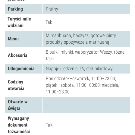
Parking
Płatny
Turyści mile
Tak
widziani
M marihuana, haszysz, gotowe jointy,
Menu
produkty spożywcze z marihuaną
Bibułki, młynki, waporyzator Weezy, różne
Akcesoria
fajki
Udogodnienia
Napoje i jedzenie, TV, stół bilardowy
Poniedziałek–czwartek, 11:00–23:00;
Godziny
piątek i sobota, 11:00–00:00; niedziela,
otwarcia
11:00–23:00
Otwarte w
-
święta
Wymagany
dokument
Tak
tożsamości