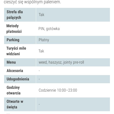
cieszyć się wspólnym paleniem.
Strefa dla
Tak
palących
Metody
PIN, gotówka
płatności
Parking
Płatny
Turyści mile
Tak
widziani
Menu
weed, haszysz, jointy pre-roll
Akcesoria
-
Udogodnienia
-
Godziny
Codziennie 10:00–23:00
otwarcia
Otwarte w
-
święta