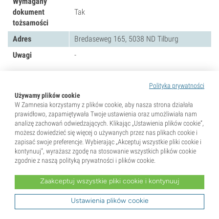
Wymagany
dokument
Tak
tożsamości
Adres
Bredaseweg 165, 5038 ND Tilburg
Uwagi
-
Wybierz się na konopną wycieczkę do
Polityka prywatności
Tilburga
Używamy plików cookie
W Zamnesia korzystamy z plików cookie, aby nasza strona działała
prawidłowo, zapamiętywała Twoje ustawienia oraz umożliwiała nam
I to by było na tyle — nasze ulubione coffeeshopy w
analizę zachowań odwiedzających. Klikając „Ustawienia plików cookie”,
pięknym Tilburgu. Jak już pewnie zauważyłeś, zarówno
możesz dowiedzieć się więcej o używanych przez nas plikach cookie i
mieszkańcy, jak i turyści mają tu naprawdę spory wybór.
zapisać swoje preferencje. Wybierając „Akceptuj wszystkie pliki cookie i
Niezależnie od budżetu czy stylu lokalu, jesteśmy
kontynuuj”, wyrażasz zgodę na stosowanie wszystkich plików cookie
zgodnie z naszą polityką prywatności i plików cookie.
przekonani, że podsunęliśmy ci kilka świetnych miejsc,
które warto odwiedzić przy kolejnej wizycie w tym mieście.
Zaakceptuj wszystkie pliki cookie i kontynuuj
Pamiętaj jednak, aby zawsze mieć przy sobie dokument
tożsamości — wszystkie wymienione coffeeshopy
Ustawienia plików cookie
obsługują wyłącznie osoby pełnoletnie (18+). Przy drzwiach