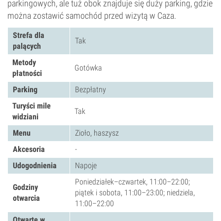
parkingowych, ale tuż obok znajduje się duży parking, gdzie
można zostawić samochód przed wizytą w Caza.
Strefa dla
Tak
palących
Metody
Gotówka
płatności
Parking
Bezpłatny
Turyści mile
Tak
widziani
Menu
Zioło, haszysz
Akcesoria
-
Udogodnienia
Napoje
Poniedziałek–czwartek, 11:00–22:00;
Godziny
piątek i sobota, 11:00–23:00; niedziela,
otwarcia
11:00–22:00
Otwarte w