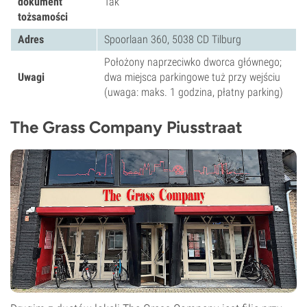
dokument
Tak
tożsamości
Adres
Spoorlaan 360, 5038 CD Tilburg
Położony naprzeciwko dworca głównego;
Uwagi
dwa miejsca parkingowe tuż przy wejściu
(uwaga: maks. 1 godzina, płatny parking)
The Grass Company Piusstraat