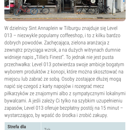
W dzielnicy Sint Annaplein w Tilburgu znajduje się Level
013 – niezwykle popularny coffeeshop, i to z kilku bardzo
dobrych powodów. Zachęcająca, zielona aranżacja z
zewnątrz przyciąga wzrok, a na dużych witrynach dumnie
widnieje napis „Tillie's Finest”. To jednak nie jest pusta
przechwałka: Level 013 potwierdza swoje ambicje bogatym
wyborem produktów z konopi, które można skosztować na
miejscu lub zabrać ze sobą. Osoby zostające dłużej mogą
napić się czegoś z karty napojów i rozegrać mecz
piłkarzyków ze znajomymi albo z sympatycznymi lokalnymi
bywalcami. A jeśli zależy Ci tylko na szybkim uzupełnieniu
zapasów, Level 013 oferuje bezpłatny postój na 15 minut –
wystarczająco, by wpaść do środka i zrobić zakupy.
Strefa dla
Tak