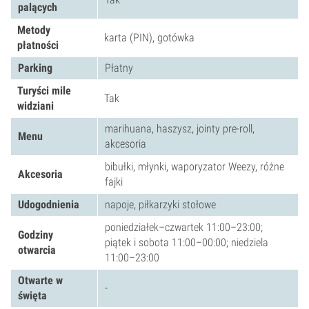
palących
Metody
karta (PIN), gotówka
płatności
Parking
Płatny
Turyści mile
Tak
widziani
marihuana, haszysz, jointy pre-roll,
Menu
akcesoria
bibułki, młynki, waporyzator Weezy, różne
Akcesoria
fajki
Udogodnienia
napoje, piłkarzyki stołowe
poniedziałek–czwartek 11:00–23:00;
Godziny
piątek i sobota 11:00–00:00; niedziela
otwarcia
11:00–23:00
Otwarte w
-
święta