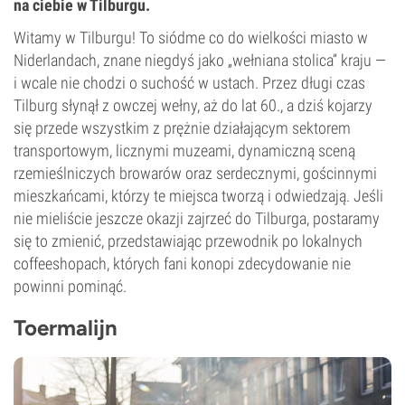
na ciebie w Tilburgu.
Witamy w Tilburgu! To siódme co do wielkości miasto w
Niderlandach, znane niegdyś jako „wełniana stolica” kraju —
i wcale nie chodzi o suchość w ustach. Przez długi czas
Tilburg słynął z owczej wełny, aż do lat 60., a dziś kojarzy
się przede wszystkim z prężnie działającym sektorem
transportowym, licznymi muzeami, dynamiczną sceną
rzemieślniczych browarów oraz serdecznymi, gościnnymi
mieszkańcami, którzy te miejsca tworzą i odwiedzają. Jeśli
nie mieliście jeszcze okazji zajrzeć do Tilburga, postaramy
się to zmienić, przedstawiając przewodnik po lokalnych
coffeeshopach, których fani konopi zdecydowanie nie
powinni pominąć.
Toermalijn