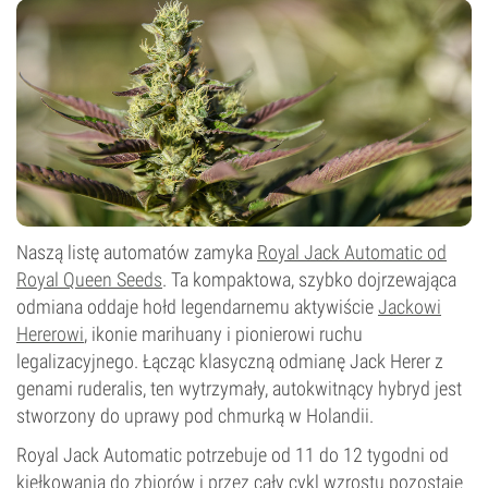
1%
Typ kwitnienia
Autokwitnący
Naszą listę automatów zamyka
Royal Jack Automatic od
Royal Queen Seeds
. Ta kompaktowa, szybko dojrzewająca
odmiana oddaje hołd legendarnemu aktywiście
Jackowi
Hererowi
, ikonie marihuany i pionierowi ruchu
legalizacyjnego. Łącząc klasyczną odmianę Jack Herer z
genami ruderalis, ten wytrzymały, autokwitnący hybryd jest
stworzony do uprawy pod chmurką w Holandii.
Royal Jack Automatic potrzebuje od 11 do 12 tygodni od
kiełkowania do zbiorów i przez cały cykl wzrostu pozostaje