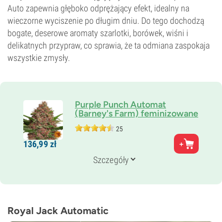
Auto zapewnia głęboko odprężający efekt, idealny na
wieczorne wyciszenie po długim dniu. Do tego dochodzą
bogate, deserowe aromaty szarlotki, borówek, wiśni i
delikatnych przypraw, co sprawia, że ta odmiana zaspokaja
wszystkie zmysły.
Purple Punch Automat
(Barney's Farm) feminizowane
25
Rodzice
136,
99
zł
Purple Punch x BF Auto Critical
Genetyka
Szczegóły
Ruderalis/
Indica/
Sativa
Czas kwitnienia
8–9 tygodni od nasiona do zbiorów
THC
18%
Royal Jack Automatic
CBD