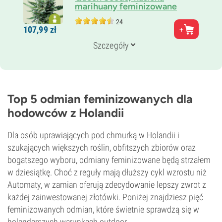
marihuany feminizowane
24
Rodzice
107,
99
zł
Jack Herer x Ruderalis
Genetyka
Szczegóły
Ruderalis/
Indica/
Sativa
Czas kwitnienia
11–12 tygodni od nasiona do zbiorów
THC
16%
Top 5 odmian feminizowanych dla
CBD
hodowców z Holandii
Wysoko
Typ kwitnienia
Autokwitnący
Dla osób uprawiających pod chmurką w Holandii i
szukających większych roślin, obfitszych zbiorów oraz
bogatszego wyboru, odmiany feminizowane będą strzałem
w dziesiątkę. Choć z reguły mają dłuższy cykl wzrostu niż
Automaty, w zamian oferują zdecydowanie lepszy zwrot z
każdej zainwestowanej złotówki. Poniżej znajdziesz pięć
feminizowanych odmian, które świetnie sprawdzą się w
holenderszych warunkach outdoor.