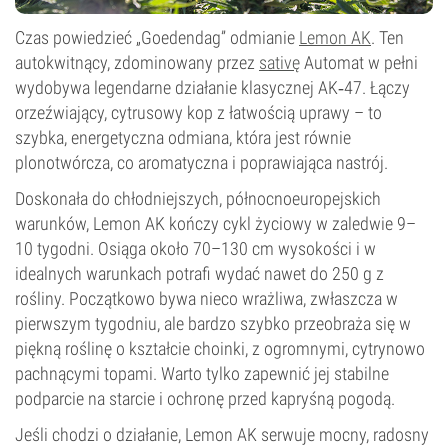
Czas powiedzieć „Goedendag” odmianie
Lemon AK
. Ten
autokwitnący, zdominowany przez
sativę
Automat w pełni
wydobywa legendarne działanie klasycznej AK‑47. Łączy
orzeźwiający, cytrusowy kop z łatwością uprawy – to
szybka, energetyczna odmiana, która jest równie
plonotwórcza, co aromatyczna i poprawiająca nastrój.
Doskonała do chłodniejszych, północnoeuropejskich
warunków, Lemon AK kończy cykl życiowy w zaledwie 9–
10 tygodni. Osiąga około 70–130 cm wysokości i w
idealnych warunkach potrafi wydać nawet do 250 g z
rośliny. Początkowo bywa nieco wrażliwa, zwłaszcza w
pierwszym tygodniu, ale bardzo szybko przeobraża się w
piękną roślinę o kształcie choinki, z ogromnymi, cytrynowo
pachnącymi topami. Warto tylko zapewnić jej stabilne
podparcie na starcie i ochronę przed kapryśną pogodą.
Jeśli chodzi o działanie, Lemon AK serwuje mocny, radosny