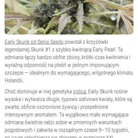
Early Skunk od Sensi Seeds
powstał z krzyżówki
legendarnej Skunk #1 z szybko kwitnącą Early Pearl. Ta
odmiana łączy bardzo obfite zbiory, krótki czas kwitnienia i
wyraźną odporność na pleśń w jednym imponującym
szczepie — idealnym do wymagającego, wilgotnego klimatu
Holandii.
Choć dominuje w niej genetyka
indica
, Early Skunk rośnie
wysoka i wytwarza długie, typowo sativowe kwiaty, które są
zwarte, obficie oszronione żywicą i przepełnione
intensywnym aromatem. Ta wyjątkowo mało wymagająca
odmiana świetnie radzi sobie w zmiennych warunkach
pogodowych i zakwita w rozsądnym czasie 9–10 tygodni,
po czym odwdzięcza się zbiorami w rozmiarze XXL.