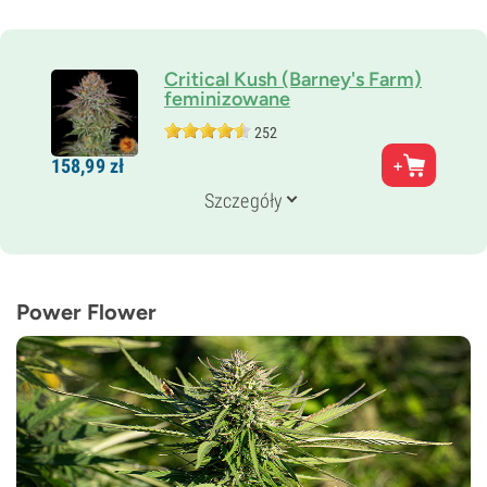
Critical Kush (Barney's Farm)
feminizowane
252
Rodzice
158,
99
zł
Critical Mass x O.G. Kush
Genetyka
Szczegóły
100% Indica
Czas kwitnienia
7–8 tygodni
THC
25%
Power Flower
CBD
2%
Typ kwitnienia
Fotoperiod