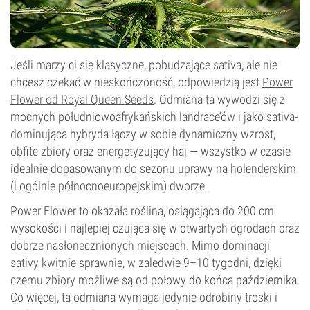
Jeśli marzy ci się klasyczne, pobudzające sativa, ale nie
chcesz czekać w nieskończoność, odpowiedzią jest
Power
Flower od Royal Queen Seeds
. Odmiana ta wywodzi się z
mocnych południowoafrykańskich landrace’ów i jako sativa-
dominująca hybryda łączy w sobie dynamiczny wzrost,
obfite zbiory oraz energetyzujący haj — wszystko w czasie
idealnie dopasowanym do sezonu uprawy na holenderskim
(i ogólnie północnoeuropejskim) dworze.
Power Flower to okazała roślina, osiągająca do 200 cm
wysokości i najlepiej czująca się w otwartych ogrodach oraz
dobrze nasłonecznionych miejscach. Mimo dominacji
sativy kwitnie sprawnie, w zaledwie 9–10 tygodni, dzięki
czemu zbiory możliwe są od połowy do końca października.
Co więcej, ta odmiana wymaga jedynie odrobiny troski i