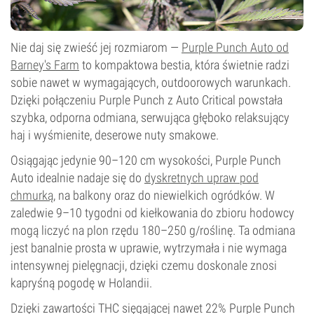
Nie daj się zwieść jej rozmiarom —
Purple Punch Auto od
Barney's Farm
to kompaktowa bestia, która świetnie radzi
sobie nawet w wymagających, outdoorowych warunkach.
Dzięki połączeniu Purple Punch z Auto Critical powstała
szybka, odporna odmiana, serwująca głęboko relaksujący
haj i wyśmienite, deserowe nuty smakowe.
Osiągając jedynie 90–120 cm wysokości, Purple Punch
Auto idealnie nadaje się do
dyskretnych upraw pod
chmurką
, na balkony oraz do niewielkich ogródków. W
zaledwie 9–10 tygodni od kiełkowania do zbioru hodowcy
mogą liczyć na plon rzędu 180–250 g/roślinę. Ta odmiana
jest banalnie prosta w uprawie, wytrzymała i nie wymaga
intensywnej pielęgnacji, dzięki czemu doskonale znosi
kapryśną pogodę w Holandii.
Dzięki zawartości THC sięgającej nawet 22% Purple Punch