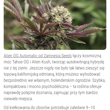
Niski
Typ kwitnienia
Autokwitnący
Alien OG Automatic od Zamnesia Seeds
łączy kosmiczną
moc Tahoe OG i Alien Kush, tworząc autokwitnącą hybrydę
nie z tej ziemi. Jeszcze nigdy nie było tak łatwo cieszyć się
topową kalifornijską odmianą, którą możesz wyhodować
bezpośrednio we własnym, holenderskim ogrodzie. Szybka,
kompaktowa i mocno psychodeliczna – ta roślina oferuje
naprawdę potężne doznania, zajmując przy tym bardzo
niewiele miejsca.
Od kiełkowania do zbiorów potrzebuje zaledwie 9–10