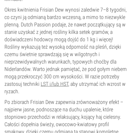
Okres kwitnienia Frisian Dew wynosi zaledwie 7–8 tygodni,
co czyni ją odmianą bardzo wczesną, a mimo to niezwykle
plenną. Dutch Passion podaje, że nawet początkujący są w
stanie uzyskać z jednej rośliny kilka setek gramów, a
doświadczeni hodowcy mogą dojść do 1 kg i więcej!
Rośliny wykazują też wysoką odporność na pleśń, dzięki
czemu świetnie sprawdzają się w wilgotnych i
nieprzewidywalnych warunkach, typowych choćby dla
Niderlandów. Warto jednak pamiętać, że pod gołym niebem
mogą przekroczyć 300 cm wysokości. W razie potrzeby
zastosuj techniki
LST i/lub HST
, aby utrzymać ich wzrost w
ryzach.
Po zbiorach Frisian Dew zapewnia zrównoważony efekt –
najpierw jasne, podnoszące na duchu upalenie, które
stopniowo przechodzi w relaksujący, kojący haj cielesny.
Całości dopełnia świeży, owocowo-kwiatowy profil
smakowy, dzięki czemu odmiana ta stanowi kompletne,