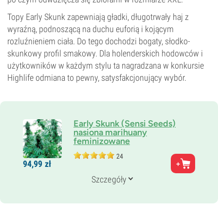
Topy Early Skunk zapewniają gładki, długotrwały haj z
wyraźną, podnoszącą na duchu euforią i kojącym
rozluźnieniem ciała. Do tego dochodzi bogaty, słodko-
skunkowy profil smakowy. Dla holenderskich hodowców i
użytkowników w każdym stylu ta nagradzana w konkursie
Highlife odmiana to pewny, satysfakcjonujący wybór.
Early Skunk (Sensi Seeds)
nasiona marihuany
feminizowane
24
Rodzice
94,
99
zł
Skunk 1 + Early Pearl
Genetyka
Szczegóły
65% Indica /
35% Sativa
Czas kwitnienia
9–10 tygodni
THC