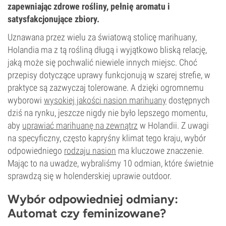
zapewniając zdrowe rośliny, pełnię aromatu i
satysfakcjonujące zbiory.
Uznawana przez wielu za światową stolicę marihuany,
Holandia ma z tą rośliną długą i wyjątkowo bliską relację,
jaką może się pochwalić niewiele innych miejsc. Choć
przepisy dotyczące uprawy funkcjonują w szarej strefie, w
praktyce są zazwyczaj tolerowane. A dzięki ogromnemu
wyborowi
wysokiej jakości nasion marihuany
dostępnych
dziś na rynku, jeszcze nigdy nie było lepszego momentu,
aby
uprawiać marihuanę na zewnątrz
w Holandii. Z uwagi
na specyficzny, często kapryśny klimat tego kraju, wybór
odpowiedniego
rodzaju nasion
ma kluczowe znaczenie.
Mając to na uwadze, wybraliśmy 10 odmian, które świetnie
sprawdzą się w holenderskiej uprawie outdoor.
Wybór odpowiedniej odmiany:
Automat czy feminizowane?