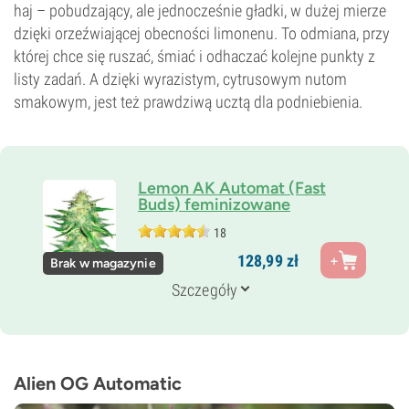
haj – pobudzający, ale jednocześnie gładki, w dużej mierze
dzięki orzeźwiającej obecności limonenu. To odmiana, przy
której chce się ruszać, śmiać i odhaczać kolejne punkty z
listy zadań. A dzięki wyrazistym, cytrusowym nutom
smakowym, jest też prawdziwą ucztą dla podniebienia.
Lemon AK Automat (Fast
Buds) feminizowane
18
Rodzice
128,
99
zł
Brak w magazynie
AK-47 x Automat
Genetyka
Szczegóły
Ruderalis/
Indica/
Sativa
Czas kwitnienia
8–9 tygodni od nasiona do zbiorów
THC
Wysoki
Alien OG Automatic
CBD