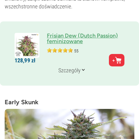
wszechstronne doświadczenie.
Frisian Dew (Dutch Passion)
feminizowane
55
Rodzice
128,
99
zł
Super Skunk x Purple Star
Genetyka
Szczegóły
50% Indica /
50% Sativa
Czas kwitnienia
8–9 tygodni
THC
13%
Early Skunk
CBD
0–1%
Typ kwitnienia
Fotoperiod