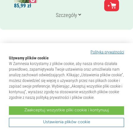
Rodzice
85,
99
zł
Satywy z Republiki Południowej Afryki
Genetyka
Szczegóły
15% Indica /
85% Sativa
Czas kwitnienia
9–10 tygodni
THC
18%
Bubblegum
CBD
Polityka prywatności
Średni
Używamy plików cookie
Typ kwitnienia
W Zamnesia korzystamy z plików cookie, aby nasza strona działała
Fotoperiod
prawidłowo, zapamiętywała Twoje ustawienia oraz umożliwiała nam
analizę zachowań odwiedzających. Klikając „Ustawienia plików cookie”,
możesz dowiedzieć się więcej o używanych przez nas plikach cookie i
zapisać swoje preferencje. Wybierając „Akceptuj wszystkie pliki cookie i
kontynuuj”, wyrażasz zgodę na stosowanie wszystkich plików cookie
zgodnie z naszą polityką prywatności i plików cookie.
Zaakceptuj wszystkie pliki cookie i kontynuuj
Na zakończenie naszego zestawienia odmian
Ustawienia plików cookie
feminizowanych przedstawiamy
Bubblegum od Zamnesia