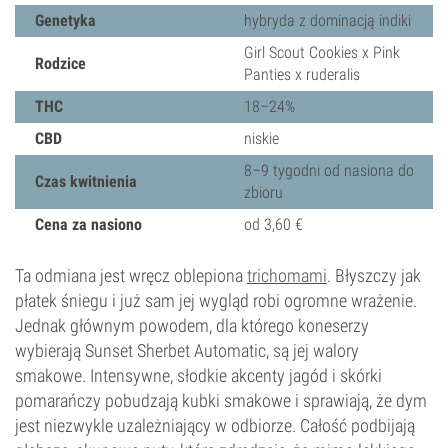
Genetyka
hybryda z dominacją indiki
Girl Scout Cookies x Pink
Rodzice
Panties x ruderalis
THC
18–24%
CBD
niskie
8–9 tygodni od nasiona do
Czas kwitnienia
zbioru
Cena za nasiono
od 3,60 €
Ta odmiana jest wręcz oblepiona
trichomami
. Błyszczy jak
płatek śniegu i już sam jej wygląd robi ogromne wrażenie.
Jednak głównym powodem, dla którego koneserzy
wybierają Sunset Sherbet Automatic, są jej walory
smakowe. Intensywne, słodkie akcenty jagód i skórki
pomarańczy pobudzają kubki smakowe i sprawiają, że dym
jest niezwykle uzależniający w odbiorze. Całość podbijają