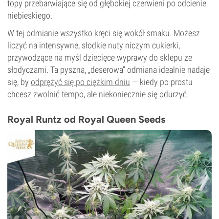
topy przebarwiające się od głębokiej czerwieni po odcienie
niebieskiego.
W tej odmianie wszystko kręci się wokół smaku. Możesz
liczyć na intensywne, słodkie nuty niczym cukierki,
przywodzące na myśl dziecięce wyprawy do sklepu ze
słodyczami. Ta pyszna, „deserowa” odmiana idealnie nadaje
się, by
odprężyć się po ciężkim dniu
— kiedy po prostu
chcesz zwolnić tempo, ale niekoniecznie się odurzyć.
Royal Runtz od Royal Queen Seeds