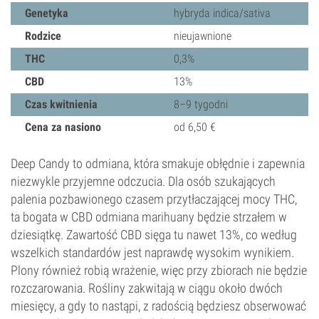
Genetyka
hybryda indica/sativa
Rodzice
nieujawnione
THC
0,3%
CBD
13%
Czas kwitnienia
8–9 tygodni
Cena za nasiono
od 6,50 €
Deep Candy to odmiana, która smakuje obłędnie i zapewnia
niezwykle przyjemne odczucia. Dla osób szukających
palenia pozbawionego czasem przytłaczającej mocy THC,
ta bogata w CBD odmiana marihuany będzie strzałem w
dziesiątkę. Zawartość CBD sięga tu nawet 13%, co według
wszelkich standardów jest naprawdę wysokim wynikiem.
Plony również robią wrażenie, więc przy zbiorach nie będzie
rozczarowania. Rośliny zakwitają w ciągu około dwóch
miesięcy, a gdy to nastąpi, z radością będziesz obserwować