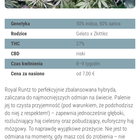
Genetyka
50% indica, 50% sativa
Rodzice
Gelato x Zkittlez
THC
27%
CBD
niski
Czas kwitnienia
8–9 tygodni
Cena za nasiono
od 7,00 €
Royal Runtz to perfekcyjnie zbalansowana hybryda,
zaliczana do najmocniejszych odmian na świecie. Palenie
jej to czysta przyjemność (pod warunkiem, że podchodzisz
do niej z respektem!) – zapewnia jednocześnie głęboki,
rozluźniający haj cielesny oraz pobudzający, euforyczny haj
mózgowy. To naprawdę wyjątkowe przeżycie. Nie jest to
odmiana na momenty, gdy masz coś do zrobienia – nie