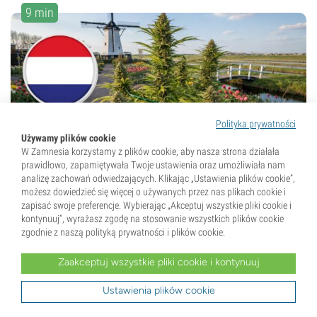
9 min
Polityka prywatności
8 Styczeń 2026
Używamy plików cookie
W Zamnesia korzystamy z plików cookie, aby nasza strona działała
Najlepsze odmiany konopi
prawidłowo, zapamiętywała Twoje ustawienia oraz umożliwiała nam
analizę zachowań odwiedzających. Klikając „Ustawienia plików cookie”,
outdoor do uprawy w Holandii
możesz dowiedzieć się więcej o używanych przez nas plikach cookie i
zapisać swoje preferencje. Wybierając „Akceptuj wszystkie pliki cookie i
Planujesz uprawę konopi na zewnątrz w Holandii? Przy
kontynuuj”, wyrażasz zgodę na stosowanie wszystkich plików cookie
chłodnym, wilgotnym klimacie wybór odpowiedniej
zgodnie z naszą polityką prywatności i plików cookie.
odmiany ma kluczowe znaczenie. W tym poradniku
Zaakceptuj wszystkie pliki cookie i kontynuuj
znajdziesz 10 najlepiej sprawdzających się odmian...
Ustawienia plików cookie
9 min