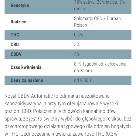
75% sativa, 20% indica, 5%
Genetyka
ruderalis
Solomatic CBD x Durban
Rodzice
Poison
THC
0,3%
CBD
5%
CBDV
5%
8–9 tygodni od kiełkowania
Czas kwitnienia
do zbioru
Cena za nasiono
od 9,50 €
Royal CBDV Automatic to odmiana naszpikowana
kannabidywaryną, a przy tym oferująca równie wysoki
poziom CBD. Połączenie tych dwóch kannabinoidów
sprawia, że jest to świetny wybór do głębokiego relaksu, bez
psychotropowego działania typowego dla odmian bogatych
w THC. Jednocześnie niewielka zawartość THC (0,3%)