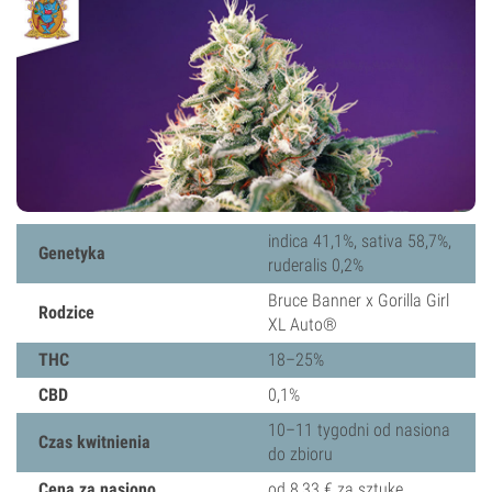
indica 41,1%, sativa 58,7%,
Genetyka
ruderalis 0,2%
Bruce Banner x Gorilla Girl
Rodzice
XL Auto®
THC
18–25%
CBD
0,1%
10–11 tygodni od nasiona
Czas kwitnienia
do zbioru
Cena za nasiono
od 8,33 € za sztukę