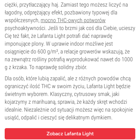
ciężki, przytłaczający haj. Zamiast tego możesz liczyć na
łagodny, odprężający efekt, pozbawiony typowej dla
współczesnych,
mocno THC-owych potworów
psychoaktywności. Jeśli to brzmi jak coś dla Ciebie, ucieszy
Cię też fakt, że Lafanta Light potrafi dać naprawdę
imponujące plony. W uprawie indoor możliwe jest
osiągnięcie do 600 g/m², a relacje growerów wskazują, że
na zewnątrz rośliny potrafią wyprodukować nawet do 1000
g z krzaka. To naprawdę solidny zbiór.
Dla osób, które lubią zapalić, ale z różnych powodów chcą
ograniczyć ilość THC w swoim życiu, Lafanta Light będzie
świetnym wyborem. Klasyczny, cytrusowy smak, jaki
kojarzymy z marihuaną, sprawia, że każdy skręt wchodzi
idealnie. Niezależnie od sytuacji możesz więc na spokojnie
usiąść, odpalić i cieszyć się delikatnym dymkiem.
Zobacz Lafanta Light