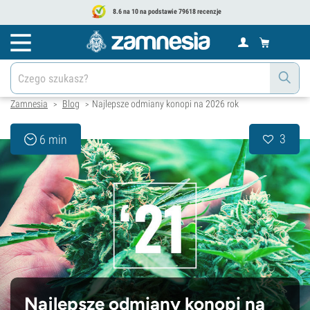
8.6 na 10 na podstawie 79618 recenzje
Zamnesia
Blog
Najlepsze odmiany konopi na 2026 rok
>
>
3
6 min
Najlepsze odmiany konopi na