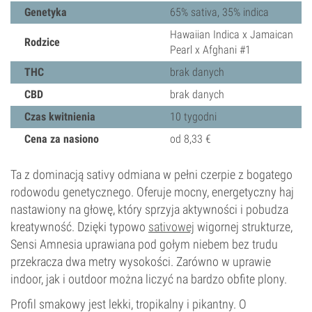
Genetyka
65% sativa, 35% indica
Hawaiian Indica x Jamaican
Rodzice
Pearl x Afghani #1
THC
brak danych
CBD
brak danych
Czas kwitnienia
10 tygodni
Cena za nasiono
od 8,33 €
Ta z dominacją sativy odmiana w pełni czerpie z bogatego
rodowodu genetycznego. Oferuje mocny, energetyczny haj
nastawiony na głowę, który sprzyja aktywności i pobudza
kreatywność. Dzięki typowo
sativowej
wigornej strukturze,
Sensi Amnesia uprawiana pod gołym niebem bez trudu
przekracza dwa metry wysokości. Zarówno w uprawie
indoor, jak i outdoor można liczyć na bardzo obfite plony.
Profil smakowy jest lekki, tropikalny i pikantny. O