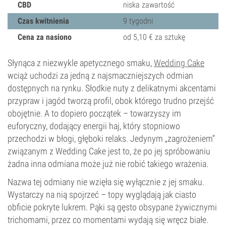
CBD
niska zawartość
Czas kwitnienia
9 tygodni
Cena za nasiono
od 5,10 € za sztukę
Słynąca z niezwykle apetycznego smaku,
Wedding Cake
wciąż uchodzi za jedną z najsmaczniejszych odmian
dostępnych na rynku. Słodkie nuty z delikatnymi akcentami
przypraw i jagód tworzą profil, obok którego trudno przejść
obojętnie. A to dopiero początek – towarzyszy im
euforyczny, dodający energii haj, który stopniowo
przechodzi w błogi, głęboki relaks. Jedynym „zagrożeniem”
związanym z Wedding Cake jest to, że po jej spróbowaniu
żadna inna odmiana może już nie robić takiego wrażenia.
Nazwa tej odmiany nie wzięła się wyłącznie z jej smaku.
Wystarczy na nią spojrzeć – topy wyglądają jak ciasto
obficie pokryte lukrem. Pąki są gęsto obsypane żywicznymi
trichomami, przez co momentami wydają się wręcz białe.