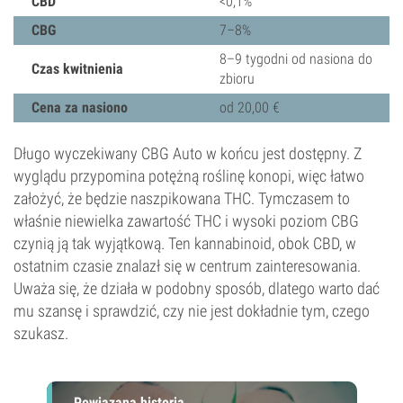
CBD
<0,1%
CBG
7–8%
8–9 tygodni od nasiona do
Czas kwitnienia
zbioru
Cena za nasiono
od 20,00 €
Długo wyczekiwany CBG Auto w końcu jest dostępny. Z
wyglądu przypomina potężną roślinę konopi, więc łatwo
założyć, że będzie naszpikowana THC. Tymczasem to
właśnie niewielka zawartość THC i wysoki poziom CBG
czynią ją tak wyjątkową. Ten kannabinoid, obok CBD, w
ostatnim czasie znalazł się w centrum zainteresowania.
Uważa się, że działa w podobny sposób, dlatego warto dać
mu szansę i sprawdzić, czy nie jest dokładnie tym, czego
szukasz.
Powiązana historia