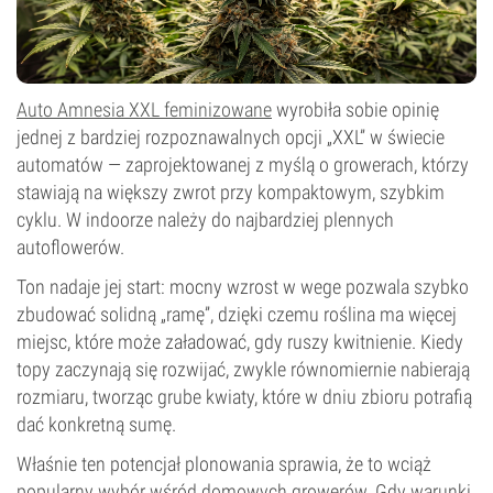
Auto Amnesia XXL feminizowane
wyrobiła sobie opinię
jednej z bardziej rozpoznawalnych opcji „XXL” w świecie
automatów — zaprojektowanej z myślą o growerach, którzy
stawiają na większy zwrot przy kompaktowym, szybkim
cyklu. W indoorze należy do najbardziej plennych
autoflowerów.
Ton nadaje jej start: mocny wzrost w wege pozwala szybko
zbudować solidną „ramę”, dzięki czemu roślina ma więcej
miejsc, które może załadować, gdy ruszy kwitnienie. Kiedy
topy zaczynają się rozwijać, zwykle równomiernie nabierają
rozmiaru, tworząc grube kwiaty, które w dniu zbioru potrafią
dać konkretną sumę.
Właśnie ten potencjał plonowania sprawia, że to wciąż
popularny wybór wśród domowych growerów. Gdy warunki