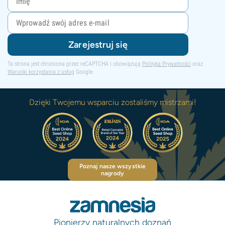
Zarejestruj się
Ta strona jest chroniona przez reCAPTCHA i obowiązują
Polityka Prywatności
oraz
Warunki korzystania z usług
Google.
Dzięki Twojemu wsparciu zostaliśmy mistrzami!
Poznaj nasze wszystkie
nagrody
Pionierzy naturalnych doznań