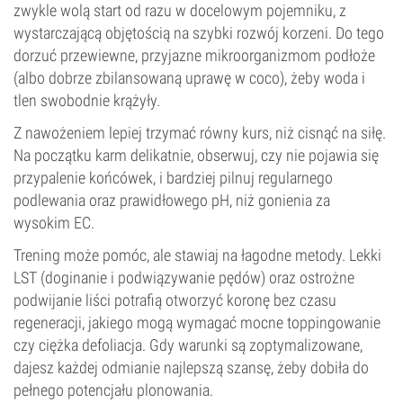
zwykle wolą start od razu w docelowym pojemniku, z
wystarczającą objętością na szybki rozwój korzeni. Do tego
dorzuć przewiewne, przyjazne mikroorganizmom podłoże
(albo dobrze zbilansowaną uprawę w coco), żeby woda i
tlen swobodnie krążyły.
Z nawożeniem lepiej trzymać równy kurs, niż cisnąć na siłę.
Na początku karm delikatnie, obserwuj, czy nie pojawia się
przypalenie końcówek, i bardziej pilnuj regularnego
podlewania oraz prawidłowego pH, niż gonienia za
wysokim EC.
Trening może pomóc, ale stawiaj na łagodne metody. Lekki
LST (doginanie i podwiązywanie pędów) oraz ostrożne
podwijanie liści potrafią otworzyć koronę bez czasu
regeneracji, jakiego mogą wymagać mocne toppingowanie
czy ciężka defoliacja. Gdy warunki są zoptymalizowane,
dajesz każdej odmianie najlepszą szansę, żeby dobiła do
pełnego potencjału plonowania.