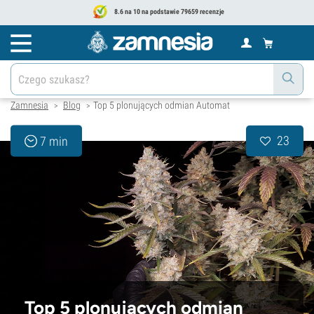
8.6 na 10 na podstawie 79659 recenzje
Zamnesia
Blog
Top 5 plonujących odmian Automat
>
>
23
7 min
Top 5 plonujących odmian