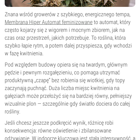
Znana wśród growerów z szybkiego, energicznego tempa,
Membrana Hiper Automat feminizowane
to automat, który
często kojarzy się z wigorem i mocnym zbiorem, jak na
czas oraz przestrzeń, jakich potrzebuje. To roślina, która
szybko łapie rytm, a potem dalej przyspiesza, gdy wchodzi
w fazę kwitnienia.
Pod względem budowy opiera się na twardym, głównym
pędzie i pewnym rozgałęzieniu, co pomaga utrzymać
produktywną „czapę” bez robienia się wiotkiej, gdy topy
zaczynają puchnąć. Duża liczba miejsc kwitnienia na
gałęziach może przełożyć się na bardziej równy, pełniejszy
wizualnie plon — szczególnie gdy światło dociera do całej
rośliny.
Jeśli chcesz jeszcze podkręcić wynik, różnicę robi
konsekwencja: równe oświetlenie i zbilansowane
odżywianie. W indoorze kluczowa jest stała intensywność, a