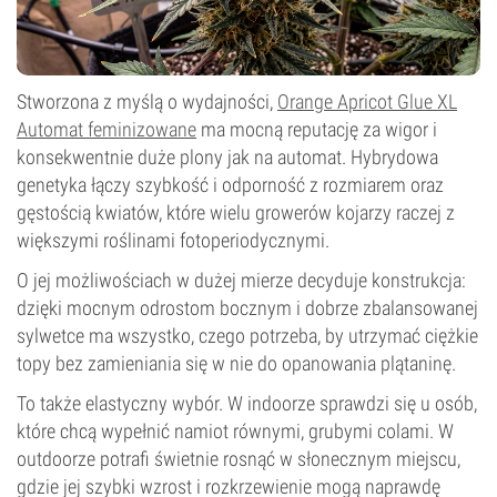
Stworzona z myślą o wydajności,
Orange Apricot Glue XL
Automat feminizowane
ma mocną reputację za wigor i
konsekwentnie duże plony jak na automat. Hybrydowa
genetyka łączy szybkość i odporność z rozmiarem oraz
gęstością kwiatów, które wielu growerów kojarzy raczej z
większymi roślinami fotoperiodycznymi.
O jej możliwościach w dużej mierze decyduje konstrukcja:
dzięki mocnym odrostom bocznym i dobrze zbalansowanej
sylwetce ma wszystko, czego potrzeba, by utrzymać ciężkie
topy bez zamieniania się w nie do opanowania plątaninę.
To także elastyczny wybór. W indoorze sprawdzi się u osób,
które chcą wypełnić namiot równymi, grubymi colami. W
outdoorze potrafi świetnie rosnąć w słonecznym miejscu,
gdzie jej szybki wzrost i rozkrzewienie mogą naprawdę