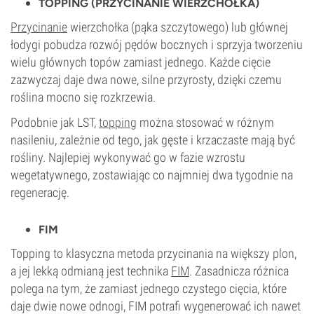
TOPPING (PRZYCINANIE WIERZCHOŁKA)
Przycinanie
wierzchołka (pąka szczytowego) lub głównej
łodygi pobudza rozwój pędów bocznych i sprzyja tworzeniu
wielu głównych topów zamiast jednego. Każde cięcie
zazwyczaj daje dwa nowe, silne przyrosty, dzięki czemu
roślina mocno się rozkrzewia.
Podobnie jak LST,
topping
można stosować w różnym
nasileniu, zależnie od tego, jak gęste i krzaczaste mają być
rośliny. Najlepiej wykonywać go w fazie wzrostu
wegetatywnego, zostawiając co najmniej dwa tygodnie na
regenerację.
FIM
Topping to klasyczna metoda przycinania na większy plon,
a jej lekką odmianą jest technika
FIM
. Zasadnicza różnica
polega na tym, że zamiast jednego czystego cięcia, które
daje dwie nowe odnogi, FIM potrafi wygenerować ich nawet