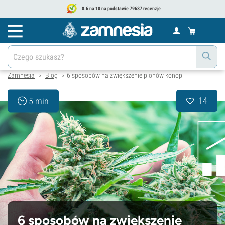
8.6 na 10 na podstawie 79687 recenzje
Zamnesia
Blog
6 sposobów na zwiększenie plonów konopi
>
>
14
5 min
6 sposobów na zwiększenie