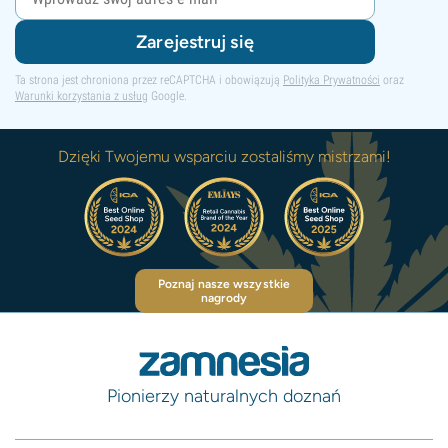
Zarejestruj się
Ta strona jest chroniona przez reCAPTCHA i obowiązują
Polityka Prywatności
oraz
Warunki korzystania z usług
Google.
Dzięki Twojemu wsparciu zostaliśmy mistrzami!
Poznaj nasze wszystkie
nagrody
Pionierzy naturalnych doznań