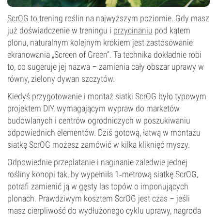
ScrOG
to trening roślin na najwyższym poziomie. Gdy masz
już doświadczenie w treningu i
przycinaniu
pod kątem
plonu, naturalnym kolejnym krokiem jest zastosowanie
ekranowania „Screen of Green”. Ta technika dokładnie robi
to, co sugeruje jej nazwa – zamienia cały obszar uprawy w
równy, zielony dywan szczytów.
Kiedyś przygotowanie i montaż siatki ScrOG było typowym
projektem DIY, wymagającym wypraw do marketów
budowlanych i centrów ogrodniczych w poszukiwaniu
odpowiednich elementów. Dziś gotową, łatwą w montażu
siatkę ScrOG możesz zamówić w kilka kliknięć myszy.
Odpowiednie przeplatanie i naginanie zaledwie jednej
rośliny konopi tak, by wypełniła 1‑metrową siatkę ScrOG,
potrafi zamienić ją w gęsty las topów o imponujących
plonach. Prawdziwym kosztem ScrOG jest czas – jeśli
masz cierpliwość do wydłużonego cyklu uprawy, nagroda