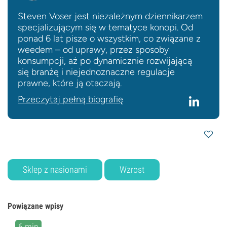
Steven Voser jest niezależnym dziennikarzem
specjalizującym się w tematyce konopi. Od
ponad 6 lat pisze o wszystkim, co związane z
weedem – od uprawy, przez sposoby
konsumpcji, aż po dynamicznie rozwijającą
się branżę i niejednoznaczne regulacje
prawne, które ją otaczają.
Przeczytaj pełną biografię
Sklep z nasionami
Wzrost
Powiązane wpisy
6 min