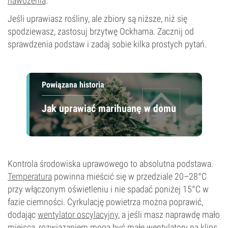
nawożenia
.
Jeśli uprawiasz rośliny, ale zbiory są niższe, niż się
spodziewasz, zastosuj brzytwę Ockhama. Zacznij od
sprawdzenia podstaw i zadaj sobie kilka prostych pytań.
Powiązana historia
Jak uprawiać marihuanę w domu
Kontrola środowiska uprawowego to absolutna podstawa.
Temperatura
powinna mieścić się w przedziale 20–28°C
przy włączonym oświetleniu i nie spadać poniżej 15°C w
fazie ciemności. Cyrkulację powietrza można poprawić,
dodając
wentylator oscylacyjny
, a jeśli masz naprawdę mało
miejsca, rozwiązaniem mogą być małe wentylatory na klips.