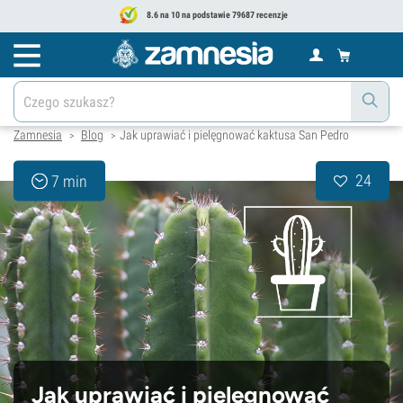
8.6 na 10 na podstawie 79687 recenzje
Zamnesia
Blog
Jak uprawiać i pielęgnować kaktusa San Pedro
>
>
24
7 min
Jak uprawiać i pielęgnować