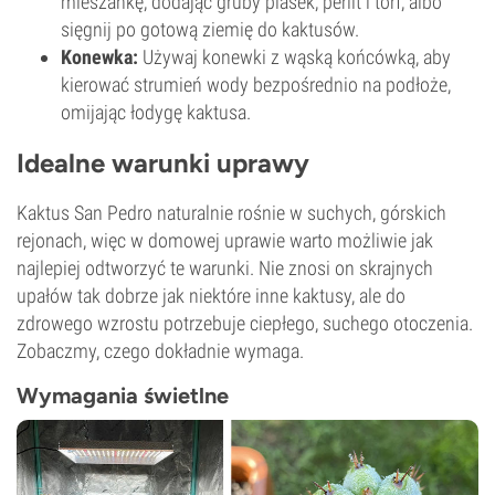
mieszankę, dodając gruby piasek, perlit i torf, albo
sięgnij po gotową ziemię do kaktusów.
Konewka:
Używaj konewki z wąską końcówką, aby
kierować strumień wody bezpośrednio na podłoże,
omijając łodygę kaktusa.
Idealne warunki uprawy
Kaktus San Pedro naturalnie rośnie w suchych, górskich
rejonach, więc w domowej uprawie warto możliwie jak
najlepiej odtworzyć te warunki. Nie znosi on skrajnych
upałów tak dobrze jak niektóre inne kaktusy, ale do
zdrowego wzrostu potrzebuje ciepłego, suchego otoczenia.
Zobaczmy, czego dokładnie wymaga.
Wymagania świetlne