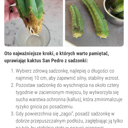
Oto najważniejsze kroki, o których warto pamiętać,
uprawiając kaktus San Pedro z sadzonki:
Wybierz zdrową sadzonkę, najlepiej o długości co
najmniej 10 cm, aby zapewnić silny, stabilny wzrost.
Pozostaw sadzonkę do wyschnięcia na około cztery
tygodnie w zacienionym miejscu, by wytworzyła się
sucha warstwa ochronna (kallus), która zminimalizuje
ryzyko gnicia po posadzeniu.
Gdy powierzchnia się „zagoi”, posadź sadzonkę w
dobrze przepuszczalnym podłożu, zagłębiając ją tylko
na tyle, by stabilnie stała w pozycji pionowej.