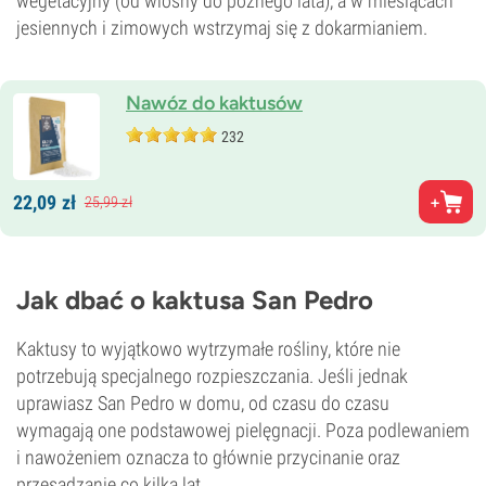
wegetacyjny (od wiosny do późnego lata), a w miesiącach
jesiennych i zimowych wstrzymaj się z dokarmianiem.
Nawóz do kaktusów
232
22,
09
zł
25,
99
zł
Jak dbać o kaktusa San Pedro
Kaktusy to wyjątkowo wytrzymałe rośliny, które nie
potrzebują specjalnego rozpieszczania. Jeśli jednak
uprawiasz San Pedro w domu, od czasu do czasu
wymagają one podstawowej pielęgnacji. Poza podlewaniem
i nawożeniem oznacza to głównie przycinanie oraz
przesadzanie co kilka lat.