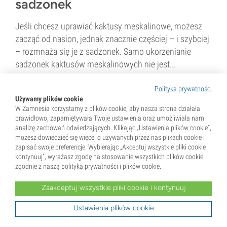
sadzonek
Jeśli chcesz uprawiać kaktusy meskalinowe, możesz
zacząć od nasion, jednak znacznie częściej – i szybciej
– rozmnaża się je z sadzonek. Samo ukorzenianie
sadzonek kaktusów meskalinowych nie jest...
Polityka prywatności
2 min
Używamy plików cookie
W Zamnesia korzystamy z plików cookie, aby nasza strona działała
prawidłowo, zapamiętywała Twoje ustawienia oraz umożliwiała nam
analizę zachowań odwiedzających. Klikając „Ustawienia plików cookie”,
możesz dowiedzieć się więcej o używanych przez nas plikach cookie i
zapisać swoje preferencje. Wybierając „Akceptuj wszystkie pliki cookie i
kontynuuj”, wyrażasz zgodę na stosowanie wszystkich plików cookie
zgodnie z naszą polityką prywatności i plików cookie.
27 Wrzesień 2019
Zaakceptuj wszystkie pliki cookie i kontynuuj
Przewodnik po kaktusie San
Ustawienia plików cookie
Pedro