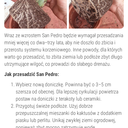
Wraz ze wzrostem San Pedro będzie wymagał przesadzania
mniej więcej co dwa–trzy lata, aby nie doszło do zbicia i
przerostu systemu korzeniowego. Inne powody, dla których
warto go przesadzić, to zbita ziemia lub podłoże zbyt długo
utrzymujące wilgoć, co prowadzi do słabego drenażu.
Jak przesadzić San Pedro:
Wybierz nową doniczkę. Powinna być o 3–5 cm
szersza od obecnej. Dla lepszej cyrkulacji powietrza
postaw na doniczki z terakoty lub ceramiki.
Przygotuj świeże podłoże. Użyj dobrze
przepuszczalnej mieszanki do kaktusów z dodatkiem
piasku lub perlitu. Unikaj zwykłej ziemi ogrodowej,
ponieważ zbyt mocno zatrzymuje wodę.