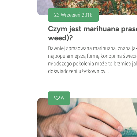
23 Wrzesień 2018
Czym jest marihuana pras
weed)?
Dawniej sprasowana marihuana, znana jako
najpopularniejszą formą konopi na świecie
młodszego pokolenia może to brzmieć jak
doświadczeni użytkownicy...
6