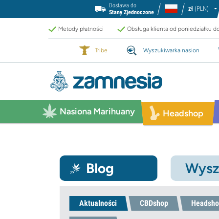
Dostawa do
zł
(PLN)
Stany Zjednoczone
Metody płatności
Obsługa klienta od poniedziałku d
Tribe
Wyszukiwarka nasion
Nasiona Marihuany
Headshop
Blog
Wysz
Aktualności
CBDshop
Headsho