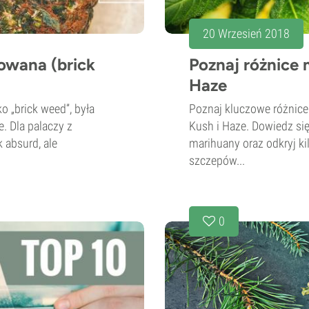
20 Wrzesień 2018
owana (brick
Poznaj różnice
Haze
 „brick weed”, była
Poznaj kluczowe różnice
. Dla palaczy z
Kush i Haze. Dowiedz się
 absurd, ale
marihuany oraz odkryj ki
szczepów...
0