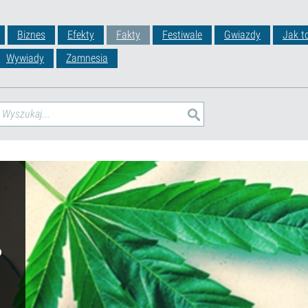
Biznes
Efekty
Fakty
Festiwale
Gwiazdy
Jak t
Wywiady
Zamnesia
o