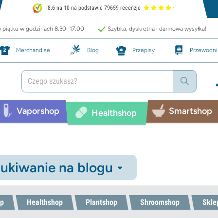
8.6 na 10 na podstawie 79659 recenzje
o piątku w godzinach 8:30–17:00
Szybka, dyskretna i darmowa wysyłka!
Merchandise
Blog
Przepisy
Przewodni
Vaporshop
Smartshop
Healthshop
ukiwanie na blogu
p
Healthshop
Plantshop
Shroomshop
Skle