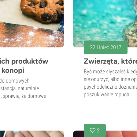
22 Lipiec 2017
oich produktów
Zwierzęta, któ
 konopi
Być może słyszałeś kiedy
się odurzyć, albo inne 
k do domowych
psychodeliczne doznania
tancja, naturalnie
poszukiwanie ropuch...
j, sprawia, że domowe
2