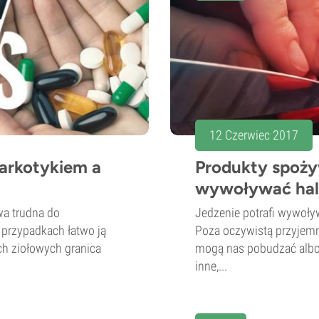
12 Czerwiec 2017
narkotykiem a
Produkty spoży
wywoływać hal
wa trudna do
Jedzenie potrafi wywoływ
 przypadkach łatwo ją
Poza oczywistą przyjemn
ch ziołowych granica
mogą nas pobudzać albo
inne,...