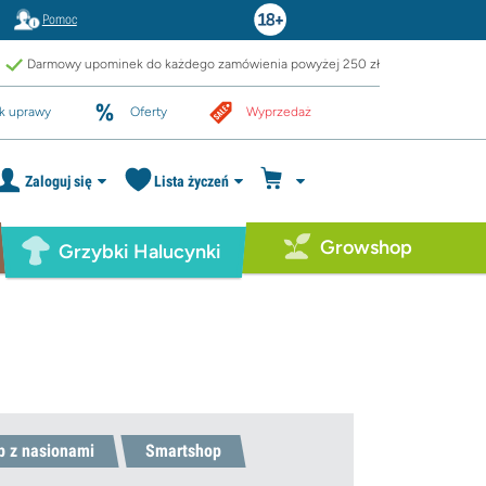
Pomoc
Darmowy upominek do każdego zamówienia powyżej 250 zł
k uprawy
Oferty
Wyprzedaż
Zaloguj się
Lista życzeń
Growshop
Grzybki Halucynki
p z nasionami
Smartshop