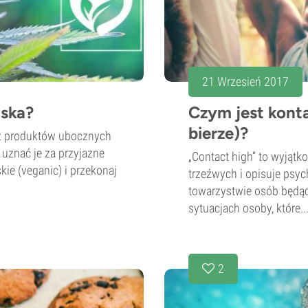
21 Wrzesień 2017
ńska?
Czym jest konta
bierze)?
z produktów ubocznych
uznać je za przyjazne
„Contact high” to wyjątk
ie (veganic) i przekonaj
trzeźwych i opisuje psy
towarzystwie osób będą
sytuacjach osoby, które..
2