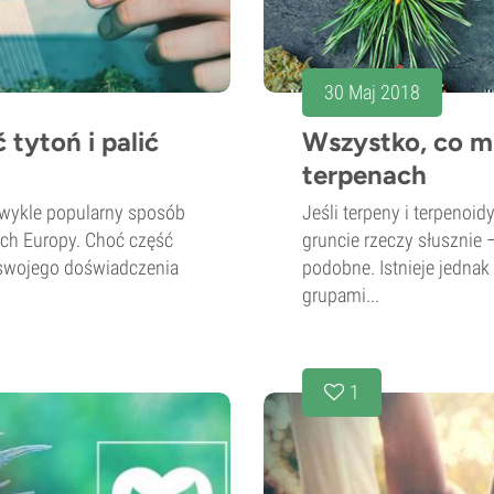
30 Maj 2018
tytoń i palić
Wszystko, co mu
terpenach
ezwykle popularny sposób
Jeśli terpeny i terpenoid
ach Europy. Choć część
gruncie rzeczy słusznie 
 swojego doświadczenia
podobne. Istnieje jedna
grupami...
1