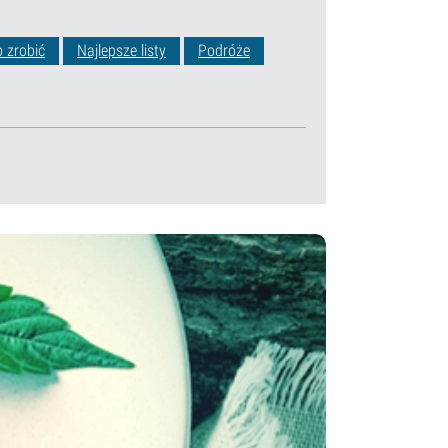
o zrobić
Najlepsze listy
Podróże