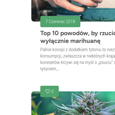
7 Czerwiec 2018
Top 10 powodów, by rzucić 
wyłącznie marihuanę
Palnie konopi z dodatkiem tytoniu to ni
konsumpcji, zwłaszcza w niektórych kraj
koneserów krzywi się na myśl o „psuciu”
tytoniem,...
0