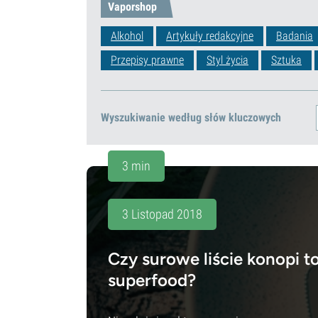
Vaporshop
Alkohol
Artykuły redakcyjne
Badania
Przepisy prawne
Styl życia
Sztuka
Wyszukiwanie według słów kluczowych
3 min
3 Listopad 2018
Czy surowe liście konopi t
superfood?