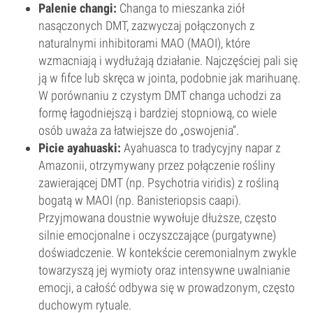
Palenie changi:
Changa to mieszanka ziół
nasączonych DMT, zazwyczaj połączonych z
naturalnymi inhibitorami MAO (MAOI), które
wzmacniają i wydłużają działanie. Najczęściej pali się
ją w fifce lub skręca w jointa, podobnie jak marihuanę.
W porównaniu z czystym DMT changa uchodzi za
formę łagodniejszą i bardziej stopniową, co wiele
osób uważa za łatwiejsze do „oswojenia”.
Picie ayahuaski:
Ayahuasca to tradycyjny napar z
Amazonii, otrzymywany przez połączenie rośliny
zawierającej DMT (np. Psychotria viridis) z rośliną
bogatą w MAOI (np. Banisteriopsis caapi).
Przyjmowana doustnie wywołuje dłuższe, często
silnie emocjonalne i oczyszczające (purgatywne)
doświadczenie. W kontekście ceremonialnym zwykle
towarzyszą jej wymioty oraz intensywne uwalnianie
emocji, a całość odbywa się w prowadzonym, często
duchowym rytuale.