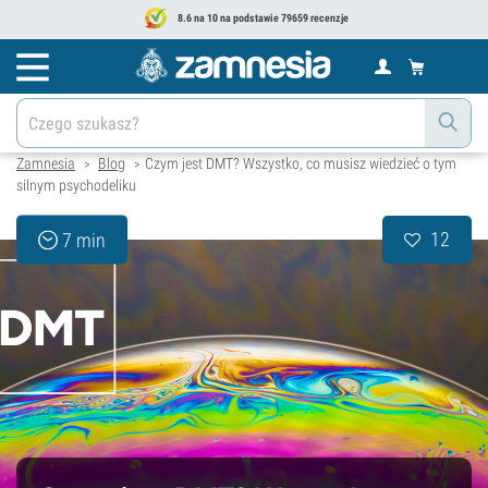
8.6 na 10 na podstawie 79659 recenzje
Zamnesia
Blog
Czym jest DMT? Wszystko, co musisz wiedzieć o tym
>
>
silnym psychodeliku
12
7 min