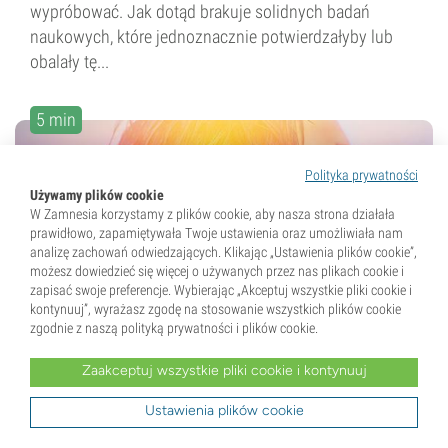
wypróbować. Jak dotąd brakuje solidnych badań
naukowych, które jednoznacznie potwierdzałyby lub
obalały tę...
5 min
Polityka prywatności
Używamy plików cookie
W Zamnesia korzystamy z plików cookie, aby nasza strona działała
prawidłowo, zapamiętywała Twoje ustawienia oraz umożliwiała nam
analizę zachowań odwiedzających. Klikając „Ustawienia plików cookie”,
możesz dowiedzieć się więcej o używanych przez nas plikach cookie i
18 Październik 2017
zapisać swoje preferencje. Wybierając „Akceptuj wszystkie pliki cookie i
kontynuuj”, wyrażasz zgodę na stosowanie wszystkich plików cookie
Czy DMT może wywołać
zgodnie z naszą polityką prywatności i plików cookie.
doświadczenie poza ciałem?
Zaakceptuj wszystkie pliki cookie i kontynuuj
Doświadczenia poza ciałem, w skrócie OOBE, to
Ustawienia plików cookie
zjawisko, które przy odrobinie treningu może osiągnąć