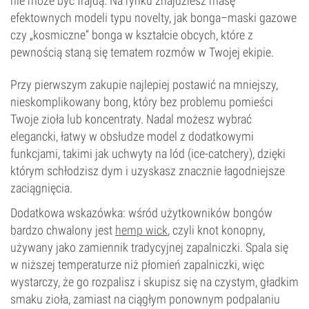
nie może być frajdą. Na rynku znajdziesz masę
efektownych modeli typu novelty, jak bonga–maski gazowe
czy „kosmiczne” bonga w kształcie obcych, które z
pewnością staną się tematem rozmów w Twojej ekipie.
Przy pierwszym zakupie najlepiej postawić na mniejszy,
nieskomplikowany bong, który bez problemu pomieści
Twoje zioła lub koncentraty. Nadal możesz wybrać
elegancki, łatwy w obsłudze model z dodatkowymi
funkcjami, takimi jak uchwyty na lód (ice-catchery), dzięki
którym schłodzisz dym i uzyskasz znacznie łagodniejsze
zaciągnięcia.
Dodatkowa wskazówka: wśród użytkowników bongów
bardzo chwalony jest
hemp wick
, czyli knot konopny,
używany jako zamiennik tradycyjnej zapalniczki. Spala się
w niższej temperaturze niż płomień zapalniczki, więc
wystarczy, że go rozpalisz i skupisz się na czystym, gładkim
smaku zioła, zamiast na ciągłym ponownym podpalaniu