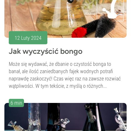
12 Luty 2024
Jak wyczyścić bongo
Może się wydawać, że dbanie o czystość bonga to
banał, ale ilość zaniedbanych fajek wodnych potrafi
naprawdę zaskoczyć! Czas więc raz na zawsze rozwiać
wątpliwości. W tym tekście, z myślą o różnych...
6 min