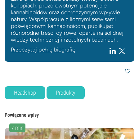
konopiach, prozdrowotnym potencjale
kannabinoidów oraz dobroczynnym wpływie
natury. Współpracuje z licznymi serwisami
poświęconymi kannabinoidom, publikując
różnorodne treści cyfrowe, oparte na solidnej
wiedzy technicznej i rzetelnych badaniach.
Przeczytaj pełną biografię
Headshop
Produkty
Powiązane wpisy
7 min