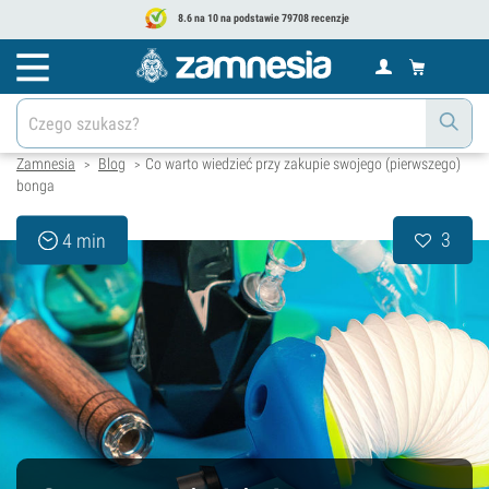
8.6 na 10 na podstawie 79708 recenzje
Zamnesia
Blog
Co warto wiedzieć przy zakupie swojego (pierwszego)
>
>
bonga
3
4 min