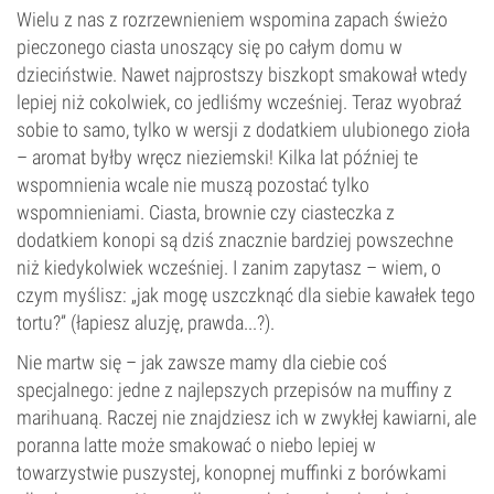
Wielu z nas z rozrzewnieniem wspomina zapach świeżo
pieczonego ciasta unoszący się po całym domu w
dzieciństwie. Nawet najprostszy biszkopt smakował wtedy
lepiej niż cokolwiek, co jedliśmy wcześniej. Teraz wyobraź
sobie to samo, tylko w wersji z dodatkiem ulubionego zioła
– aromat byłby wręcz nieziemski! Kilka lat później te
wspomnienia wcale nie muszą pozostać tylko
wspomnieniami. Ciasta, brownie czy ciasteczka z
dodatkiem konopi są dziś znacznie bardziej powszechne
niż kiedykolwiek wcześniej. I zanim zapytasz – wiem, o
czym myślisz: „jak mogę uszczknąć dla siebie kawałek tego
tortu?” (łapiesz aluzję, prawda...?).
Nie martw się – jak zawsze mamy dla ciebie coś
specjalnego: jedne z najlepszych przepisów na muffiny z
marihuaną. Raczej nie znajdziesz ich w zwykłej kawiarni, ale
poranna latte może smakować o niebo lepiej w
towarzystwie puszystej, konopnej muffinki z borówkami