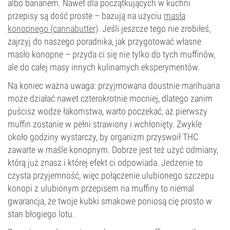
albo bananem. Nawet dla początkujących w kuchni
przepisy są dość proste – bazują na użyciu
masła
konopnego (cannabutter)
. Jeśli jeszcze tego nie zrobiłeś,
zajrzyj do naszego poradnika, jak przygotować własne
masło konopne – przyda ci się nie tylko do tych muffinów,
ale do całej masy innych kulinarnych eksperymentów.
Na koniec ważna uwaga: przyjmowana doustnie marihuana
może działać nawet czterokrotnie mocniej, dlatego zanim
puścisz wodze łakomstwa, warto poczekać, aż pierwszy
muffin zostanie w pełni strawiony i wchłonięty. Zwykle
około godziny wystarczy, by organizm przyswoił THC
zawarte w maśle konopnym. Dobrze jest też użyć odmiany,
którą już znasz i której efekt ci odpowiada. Jedzenie to
czysta przyjemność, więc połączenie ulubionego szczepu
konopi z ulubionym przepisem na muffiny to niemal
gwarancja, że twoje kubki smakowe poniosą cię prosto w
stan błogiego lotu.