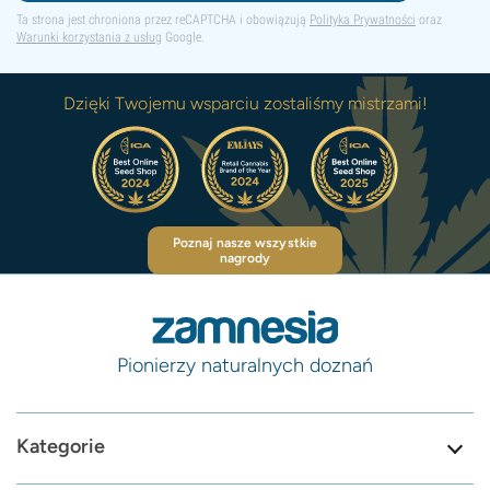
Ta strona jest chroniona przez reCAPTCHA i obowiązują
Polityka Prywatności
oraz
Warunki korzystania z usług
Google.
Dzięki Twojemu wsparciu zostaliśmy mistrzami!
Poznaj nasze wszystkie
nagrody
Pionierzy naturalnych doznań
Kategorie