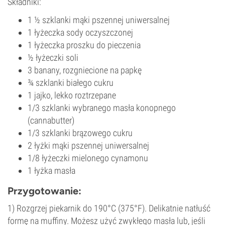
Składniki:
1 ½ szklanki mąki pszennej uniwersalnej
1 łyżeczka sody oczyszczonej
1 łyżeczka proszku do pieczenia
½ łyżeczki soli
3 banany, rozgniecione na papkę
¾ szklanki białego cukru
1 jajko, lekko roztrzepane
1/3 szklanki wybranego masła konopnego
(cannabutter)
1/3 szklanki brązowego cukru
2 łyżki mąki pszennej uniwersalnej
1/8 łyżeczki mielonego cynamonu
1 łyżka masła
Przygotowanie:
1) Rozgrzej piekarnik do 190°C (375°F). Delikatnie natłuść
formę na muffiny. Możesz użyć zwykłego masła lub, jeśli