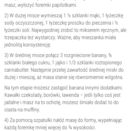
masz, wyłożyć foremki papilotkami.
2) W dużej misce wymieszaj 1 ½ szklanki mąki, 1 łyżeczkę
sody oczyszczonej, 1 łyżeczkę proszku do pieczenia i ½
łyżeczki soli. Najwygodniej zrobić to mikserem ręcznym, ale
trzepaczka też wystarczy. Ważne, aby mieszanka miała
jednolitą konsystencję.
3) W średniej misce połącz 3 rozgniecione banany, ¾
szklanki białego cukru, 1 jajko i 1/3 szklanki roztopionego
cannabutter. Następnie przelej zawartość średniej miski do
dużej i mieszaj, aż masa stanie się równomiernie wilgotna.
Na tym etapie możesz zastąpić banana innymi dodatkami.
Kawałki czekolady, borówki, lawenda – jeśli tylko coś jest
jadalne i masz na to ochotę, możesz śmiało dodać to do
ciasta na muffiny.
4) Za pomocą szpatułki nałóż masę do formy, wypełniając
każdą foremkę mniej więcej do ¾ wysokości.