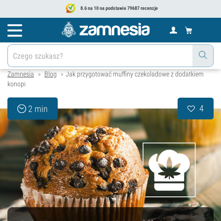
8.6 na 10 na podstawie 79687 recenzje
Zamnesia
Blog
Jak przygotować muffiny czekoladowe z dodatkiem
>
>
konopi
4
2 min