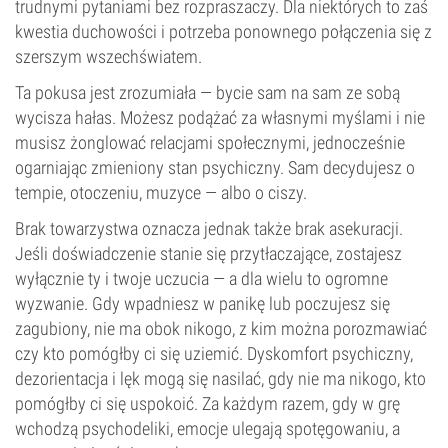
trudnymi pytaniami bez rozpraszaczy. Dla niektórych to zaś
kwestia duchowości i potrzeba ponownego połączenia się z
szerszym wszechświatem.
Ta pokusa jest zrozumiała — bycie sam na sam ze sobą
wycisza hałas. Możesz podążać za własnymi myślami i nie
musisz żonglować relacjami społecznymi, jednocześnie
ogarniając zmieniony stan psychiczny. Sam decydujesz o
tempie, otoczeniu, muzyce — albo o ciszy.
Brak towarzystwa oznacza jednak także brak asekuracji.
Jeśli doświadczenie stanie się przytłaczające, zostajesz
wyłącznie ty i twoje uczucia — a dla wielu to ogromne
wyzwanie. Gdy wpadniesz w panikę lub poczujesz się
zagubiony, nie ma obok nikogo, z kim można porozmawiać
czy kto pomógłby ci się uziemić. Dyskomfort psychiczny,
dezorientacja i lęk mogą się nasilać, gdy nie ma nikogo, kto
pomógłby ci się uspokoić. Za każdym razem, gdy w grę
wchodzą psychodeliki, emocje ulegają spotęgowaniu, a