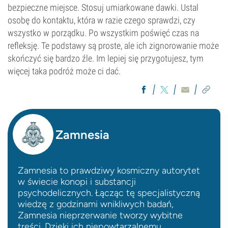
bezpieczne miejsce. Stosuj umiarkowane dawki. Ustal
osobę do kontaktu, która w razie czego sprawdzi, czy
wszystko w porządku. Po wszystkim poświęć czas na
refleksję. Te podstawy są proste, ale ich zignorowanie może
skończyć się bardzo źle. Im lepiej się przygotujesz, tym
więcej taka podróż może ci dać.
Zamnesia
Zamnesia to prawdziwy kosmiczny autorytet
w świecie konopi i substancji
psychodelicznych. Łącząc tę specjalistyczną
wiedzę z godzinami wnikliwych badań,
Zamnesia nieprzerwanie tworzy wybitne
treści. Dzięki ich niepowtarzalnemu