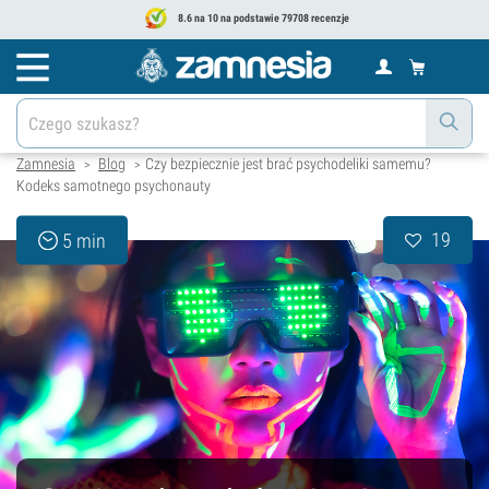
8.6 na 10 na podstawie 79708 recenzje
Zamnesia
Blog
Czy bezpiecznie jest brać psychodeliki samemu?
>
>
Kodeks samotnego psychonauty
19
5 min