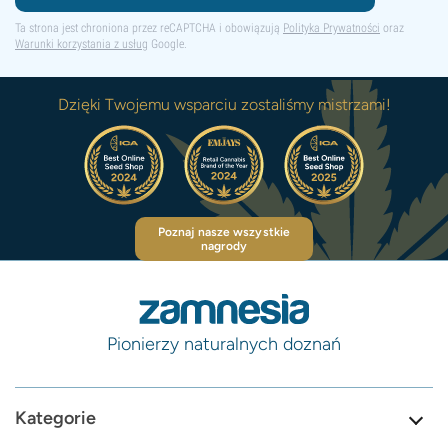
Ta strona jest chroniona przez reCAPTCHA i obowiązują
Polityka Prywatności
oraz
Warunki korzystania z usług
Google.
Dzięki Twojemu wsparciu zostaliśmy mistrzami!
Poznaj nasze wszystkie
nagrody
Pionierzy naturalnych doznań
Kategorie