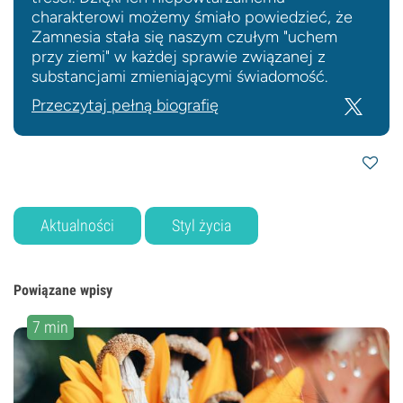
charakterowi możemy śmiało powiedzieć, że
Zamnesia stała się naszym czułym "uchem
przy ziemi" w każdej sprawie związanej z
substancjami zmieniającymi świadomość.
Przeczytaj pełną biografię
Aktualności
Styl życia
Powiązane wpisy
7 min