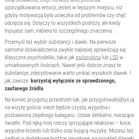
uporządkowania emocji, jesteś w lepszym miejscu, niż
gdyby motywacją była ucieczka od problemów czy chęć
odcięcia się. Dotyczy to wszystkich podróży, ale kiedy
tripujesz sam, nabiera to szczególnego znaczenia.
Przemyśl też wybór substancji i dawki. Na pierwsze
samotne doświadczenia zwykle najlepiej sprawdzają się
klasyczne psychodeliki, takie jak
psilocybina
lub
LSD
w
umiarkowanych ilościach. Nawet jeśli dobrze znasz te
substancje, zdecydowanie warto unikać wysokich dawek. I
jak zawsze:
korzystaj wyłącznie ze sprawdzonego,
zaufanego źródła
.
Na koniec przygotuj przestrzeń tak, jak przygotował(a)byś ją
na wizytę gościa: niech będzie czysta, wygodna i
pozbawiona zbędnego bałaganu. Ustaw delikatne, nierażące
światło. Pod ręką miej rzeczy sprzyjające relaksowi – koce,
wygodne krzesło lub łóżko oraz kojącą muzykę. Możesz też
zadbać o dodatkowe bodźce zmysłowe, na przykład dźwięki