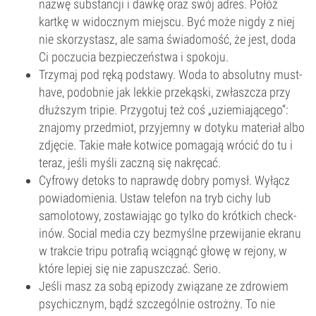
nazwę substancji i dawkę oraz swój adres. Połóż
kartkę w widocznym miejscu. Być może nigdy z niej
nie skorzystasz, ale sama świadomość, że jest, doda
Ci poczucia bezpieczeństwa i spokoju.
Trzymaj pod ręką podstawy. Woda to absolutny must-
have, podobnie jak lekkie przekąski, zwłaszcza przy
dłuższym tripie. Przygotuj też coś „uziemiającego”:
znajomy przedmiot, przyjemny w dotyku materiał albo
zdjęcie. Takie małe kotwice pomagają wrócić do tu i
teraz, jeśli myśli zaczną się nakręcać.
Cyfrowy detoks to naprawdę dobry pomysł. Wyłącz
powiadomienia. Ustaw telefon na tryb cichy lub
samolotowy, zostawiając go tylko do krótkich check-
inów. Social media czy bezmyślne przewijanie ekranu
w trakcie tripu potrafią wciągnąć głowę w rejony, w
które lepiej się nie zapuszczać. Serio.
Jeśli masz za sobą epizody związane ze zdrowiem
psychicznym, bądź szczególnie ostrożny. To nie