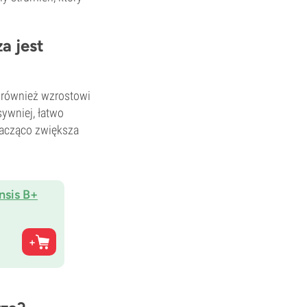
a jest
a również wzrostowi
sywniej, łatwo
nacząco zwiększa
nsis B+