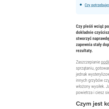
Czy potrzebuje
Czy pleśń wciąż po
dokładnie czyścis
stworzyć naprawdę 
zapewnia stały dop
rezultaty.
Zaszczepianie
podł
sprzątaniu, gotowan
jednak wysterylizo
innych grzybów czy 
włożony wysiłek. 
powietrza i ciesz s
Czym jest k