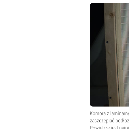
Komora z laminarn
zaszczepiać podło
Powietrze jest najp