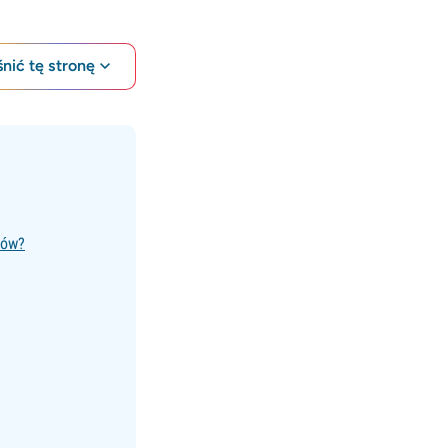
nić tę stronę
bów?