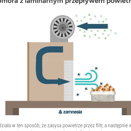
komora z laminarnym przepływem powiet
iała w ten sposób, że zasysa powietrze przez filtr, a następnie 