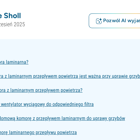
 Sholl
Pozwól AI wyjaś
zesień 2025
ra laminarna?
a z laminarnym przepływem powietrza jest ważna przy uprawie grzy
ora z laminarnym przepływem powietrza?
wentylator wyciągowy do odpowiedniego filtra
domową komorę z przepływem laminarnym do uprawy grzybów
morę laminarnego przepływu powietrza