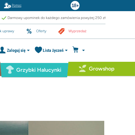
Pomoc
Darmowy upominek do każdego zamówienia powyżej 250 zł
k uprawy
Oferty
Wyprzedaż
Zaloguj się
Lista życzeń
Growshop
Grzybki Halucynki