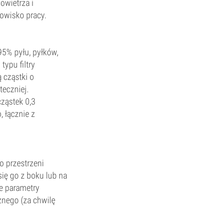
owietrza i
owisko pracy.
995% pyłu, pyłków,
typu filtry
 cząstki o
teczniej.
ząstek 0,3
, łącznie z
o przestrzeni
się go z boku lub na
że parametry
znego (za chwilę