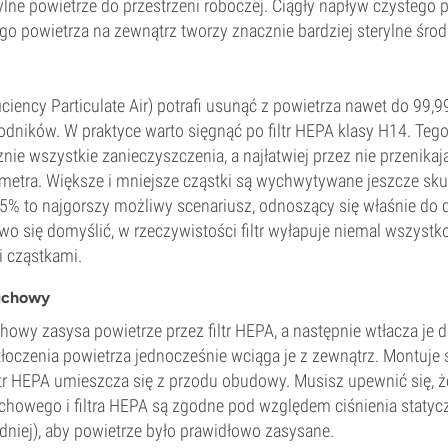
rylne powietrze do przestrzeni roboczej. Ciągły napływ czystego p
o powietrza na zewnątrz tworzy znacznie bardziej sterylne środ
ficiency Particulate Air) potrafi usunąć z powietrza nawet do 99,
arodników. W praktyce warto sięgnąć po filtr HEPA klasy H14. Tego 
nie wszystkie zanieczyszczenia, a najłatwiej przez nie przenikają
ometra. Większe i mniejsze cząstki są wychwytywane jeszcze sku
 to najgorszy możliwy scenariusz, odnoszący się właśnie do c
wo się domyślić, w rzeczywistości filtr wyłapuje niemal wszystko
 cząstkami.
uchowy
owy zasysa powietrze przez filtr HEPA, a następnie wtłacza je d
łoczenia powietrza jednocześnie wciąga je z zewnątrz. Montuje 
iltr HEPA umieszcza się z przodu obudowy. Musisz upewnić się, 
howego i filtra HEPA są zgodne pod względem ciśnienia statyc
dniej), aby powietrze było prawidłowo zasysane.