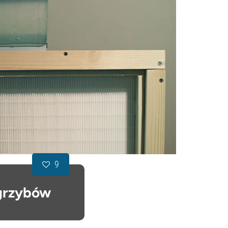
9
grzybów