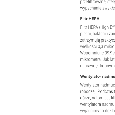
przefiltrowane, ste
wypychanie zwykłeg
Filtr HEPA
Filtr HEPA (High Ef
pleśni, bakterii i z
zatrzymują praktycz
wielkości 0,3 mikr
Wspomniane 99,995%
mikrometra. Jak łat
naprawdę drobnymi
Wentylator nadm
Wentylator nadmuch
roboczej. Podczas t
górze, natomiast f
wentylatora nadmuc
wyjaśnimy to dokła