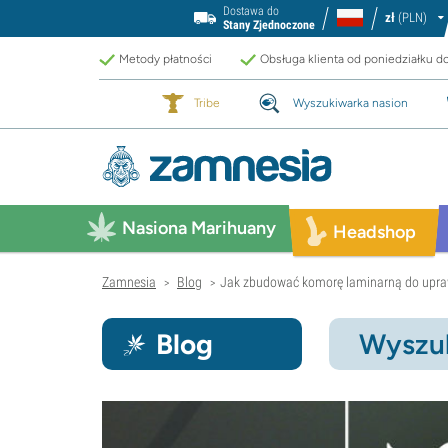
Dostawa do
zł
(PLN)
Stany Zjednoczone
Metody płatności
Obsługa klienta od poniedziałku d
Tribe
Wyszukiwarka nasion
Nasiona Marihuany
Headshop
Zamnesia
Blog
Jak zbudować komorę laminarną do upr
>
>
Blog
Wyszuk