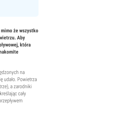
a, mimo że wszystko
wietrzu. Aby
pływowej, która
znakomite
pędzonych na
ię udało. Powietrza
ze), a zarodniki
reślając cały
 przepływem