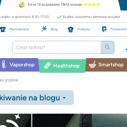
8.6 na 10 na podstawie 79618 recenzje
o piątku w godzinach 8:30–17:00
Szybka, dyskretna i darmowa wysyłka!
Merchandise
Blog
Przepisy
Przewodni
Vaporshop
Smartshop
Healthshop
awy grzybów
iwanie na blogu