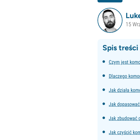
Luke
15 Wr
Spis treści
Czym jest komo
Dlaczego komor
Jak działa kom
Jak dopasować 
Jak zbudować 
Jak czyścić ko