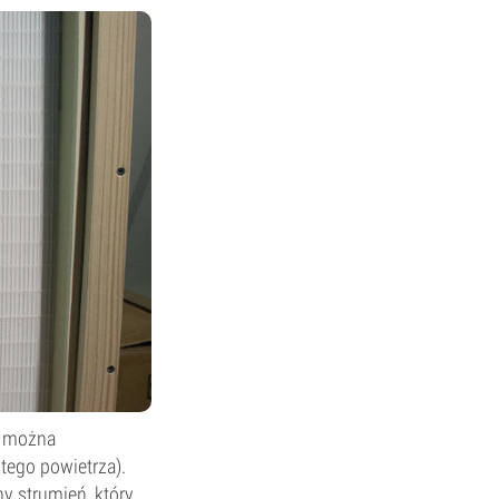
m można
ego powietrza).
ny strumień, który