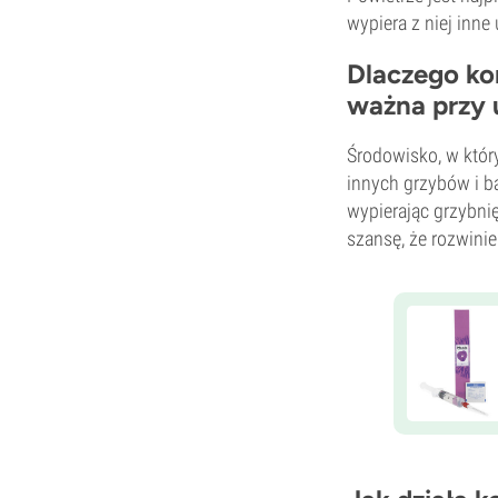
wypiera z niej inne
Dlaczego ko
ważna przy 
Środowisko, w który
innych grzybów i ba
wypierając grzybni
szansę, że rozwinie