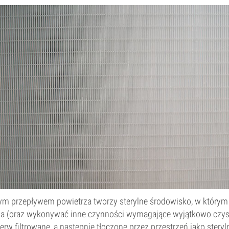
ym przepływem powietrza tworzy sterylne środowisko, w który
ża (oraz wykonywać inne czynności wymagające wyjątkowo czyst
ierw filtrowane, a następnie tłoczone przez przestrzeń jako steryl