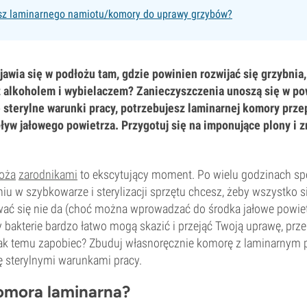
sz laminarnego namiotu/komory do uprawy grzybów?
jawia się w podłożu tam, gdzie powinien rozwijać się grzybni
z alkoholem i wybielaczem? Zanieczyszczenia unoszą się w po
sterylne warunki pracy, potrzebujesz laminarnej komory prze
ływ jałowego powietrza. Przygotuj się na imponujące plony i 
oża
zarodnikami
to ekscytujący moment. Po wielu godzinach s
iu w szybkowarze i sterylizacji sprzętu chcesz, żeby wszystko s
wać się nie da (choć można wprowadzać do środka jałowe powietr
bakterie bardzo łatwo mogą skazić i przejąć Twoją uprawę, przek
Jak temu zapobiec? Zbuduj własnoręcznie komorę z laminarnym
ię sterylnymi warunkami pracy.
omora laminarna?