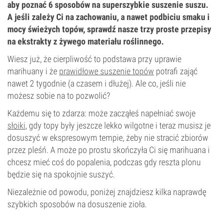
aby poznać 6 sposobów na superszybkie suszenie suszu.
A jeśli zależy Ci na zachowaniu, a nawet podbiciu smaku i
mocy świeżych topów, sprawdź nasze trzy proste przepisy
na ekstrakty z żywego materiału roślinnego.
Wiesz już, że cierpliwość to podstawa przy uprawie
marihuany i że
prawidłowe suszenie topów
potrafi zająć
nawet 2 tygodnie (a czasem i dłużej). Ale co, jeśli nie
możesz sobie na to pozwolić?
Każdemu się to zdarza: może zacząłeś napełniać swoje
słoiki
, gdy topy były jeszcze lekko wilgotne i teraz musisz je
dosuszyć w ekspresowym tempie, żeby nie stracić zbiorów
przez pleśń. A może po prostu skończyła Ci się marihuana i
chcesz mieć coś do popalenia, podczas gdy reszta plonu
będzie się na spokojnie suszyć.
Niezależnie od powodu, poniżej znajdziesz kilka naprawdę
szybkich sposobów na dosuszenie zioła.