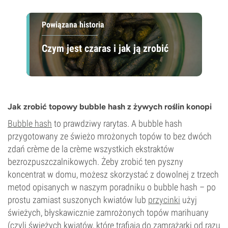
Powiązana historia
Czym jest czaras i jak ją zrobić
Jak zrobić topowy bubble hash z żywych roślin konopi
Bubble hash
to prawdziwy rarytas. A bubble hash
przygotowany ze świeżo mrożonych topów to bez dwóch
zdań crème de la crème wszystkich ekstraktów
bezrozpuszczalnikowych. Żeby zrobić ten pyszny
koncentrat w domu, możesz skorzystać z dowolnej z trzech
metod opisanych w naszym poradniku o bubble hash – po
prostu zamiast suszonych kwiatów lub
przycinki
użyj
świeżych, błyskawicznie zamrożonych topów marihuany
(czyli świeżych kwiatów, które trafiają do zamrażarki od razu