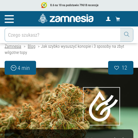
8.6 na 10 na podstawie 79618 recenzje
Zamnesia
Blog
Jak szybko wysuszyć konopie i 3 sposoby na zbyt
>
>
wilgotne topy
12
4 min