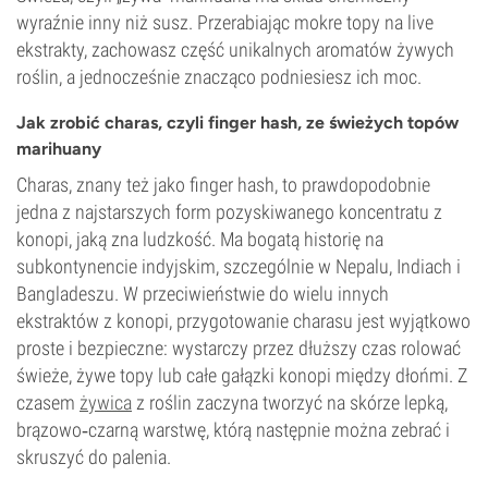
wyraźnie inny niż susz. Przerabiając mokre topy na live
ekstrakty, zachowasz część unikalnych aromatów żywych
roślin, a jednocześnie znacząco podniesiesz ich moc.
Jak zrobić charas, czyli finger hash, ze świeżych topów
marihuany
Charas, znany też jako finger hash, to prawdopodobnie
jedna z najstarszych form pozyskiwanego koncentratu z
konopi, jaką zna ludzkość. Ma bogatą historię na
subkontynencie indyjskim, szczególnie w Nepalu, Indiach i
Bangladeszu. W przeciwieństwie do wielu innych
ekstraktów z konopi, przygotowanie charasu jest wyjątkowo
proste i bezpieczne: wystarczy przez dłuższy czas rolować
świeże, żywe topy lub całe gałązki konopi między dłońmi. Z
czasem
żywica
z roślin zaczyna tworzyć na skórze lepką,
brązowo‑czarną warstwę, którą następnie można zebrać i
skruszyć do palenia.