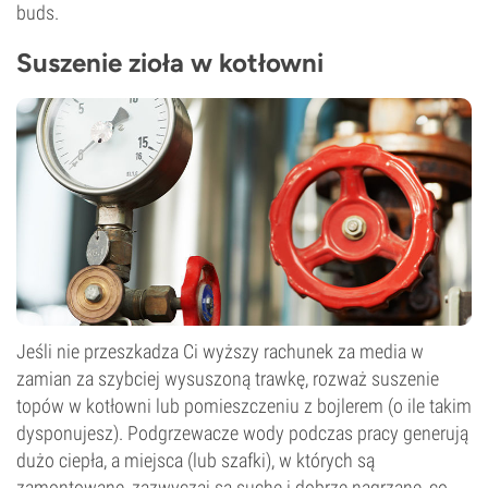
buds.
Suszenie zioła w kotłowni
Jeśli nie przeszkadza Ci wyższy rachunek za media w
zamian za szybciej wysuszoną trawkę, rozważ suszenie
topów w kotłowni lub pomieszczeniu z bojlerem (o ile takim
dysponujesz). Podgrzewacze wody podczas pracy generują
dużo ciepła, a miejsca (lub szafki), w których są
zamontowane, zazwyczaj są suche i dobrze nagrzane, co