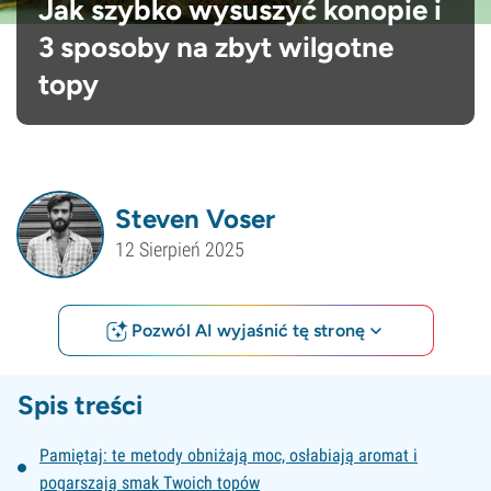
Jak szybko wysuszyć konopie i
3 sposoby na zbyt wilgotne
topy
Steven Voser
12 Sierpień 2025
Pozwól AI wyjaśnić tę stronę
Spis treści
Pamiętaj: te metody obniżają moc, osłabiają aromat i
pogarszają smak Twoich topów