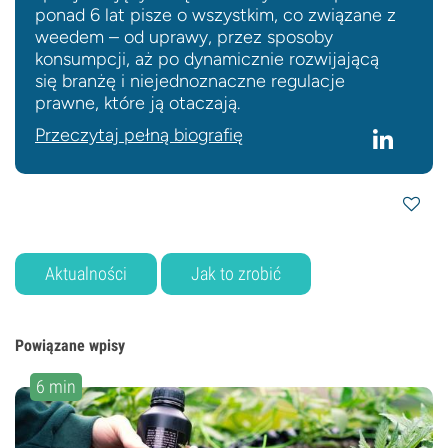
ponad 6 lat pisze o wszystkim, co związane z
weedem – od uprawy, przez sposoby
konsumpcji, aż po dynamicznie rozwijającą
się branżę i niejednoznaczne regulacje
prawne, które ją otaczają.
Przeczytaj pełną biografię
Aktualności
Jak to zrobić
Powiązane wpisy
6 min