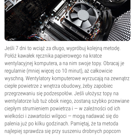
Jeśli 7 dni to wciąż za długo, wypróbuj kolejną metodę.
Połóż kawałek ręcznika papierowego na kratce
wentylacyjnej komputera, a na nim swoje topy. Obracaj je
regularnie (mniej więcej co 10 minut), aż całkowicie
wyschną. Wentylatory komputerowe wyrzucają na zewnątrz
ciepłe powietrze z wnętrza obudowy, żeby zapobiec
przegrzewaniu się podzespołów. Jeśli ułożysz topy na
wentylatorze lub tuż obok niego, zostaną szybko przewiane
ciepłym strumieniem powietrza i — w zależności od ich
wielkości i zawartości wilgoci — mogą nadawać się do
palenia już po kilku godzinach. Pamiętaj, że ta metoda
najlepiej sprawdza się przy suszeniu drobnych popcorn