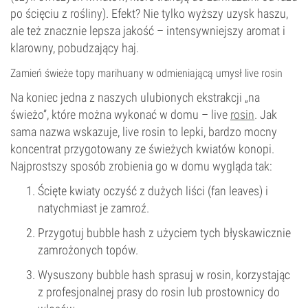
po ścięciu z rośliny). Efekt? Nie tylko wyższy uzysk haszu,
ale też znacznie lepsza jakość – intensywniejszy aromat i
klarowny, pobudzający haj.
Zamień świeże topy marihuany w odmieniającą umysł live rosin
Na koniec jedna z naszych ulubionych ekstrakcji „na
świeżo”, które można wykonać w domu – live
rosin
. Jak
sama nazwa wskazuje, live rosin to lepki, bardzo mocny
koncentrat przygotowany ze świeżych kwiatów konopi.
Najprostszy sposób zrobienia go w domu wygląda tak:
Ścięte kwiaty oczyść z dużych liści (fan leaves) i
natychmiast je zamroź.
Przygotuj bubble hash z użyciem tych błyskawicznie
zamrożonych topów.
Wysuszony bubble hash sprasuj w rosin, korzystając
z profesjonalnej prasy do rosin lub prostownicy do