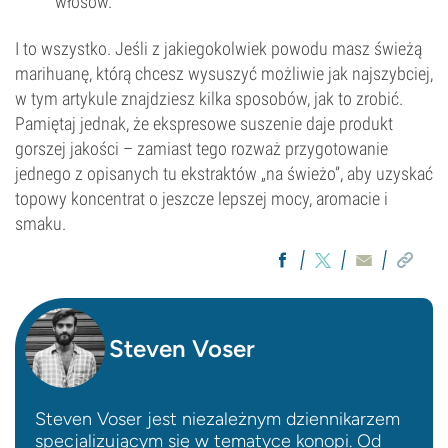
włosów.
I to wszystko. Jeśli z jakiegokolwiek powodu masz świeżą
marihuanę, którą chcesz wysuszyć możliwie jak najszybciej,
w tym artykule znajdziesz kilka sposobów, jak to zrobić.
Pamiętaj jednak, że ekspresowe suszenie daje produkt
gorszej jakości – zamiast tego rozważ przygotowanie
jednego z opisanych tu ekstraktów „na świeżo”, aby uzyskać
topowy koncentrat o jeszcze lepszej mocy, aromacie i
smaku.
Steven Voser
Steven Voser jest niezależnym dziennikarzem
specjalizującym się w tematyce konopi. Od