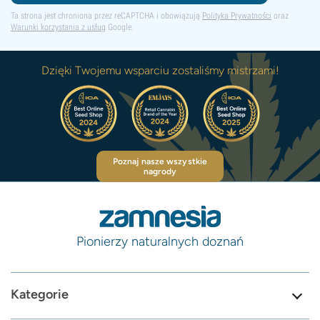
Ta strona jest chroniona przez reCAPTCHA i obowiązują
Polityka Prywatności
oraz
Warunki korzystania z usług
Google.
Dzięki Twojemu wsparciu zostaliśmy mistrzami!
Poznaj nasze wszystkie
nagrody
Pionierzy naturalnych doznań
Kategorie