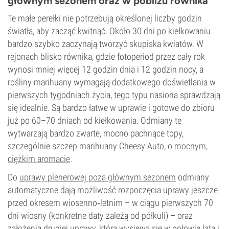
głównym sezonem oraz w pobliżu równika
Te małe perełki nie potrzebują określonej liczby godzin
światła, aby zacząć kwitnąć. Około 30 dni po kiełkowaniu
bardzo szybko zaczynają tworzyć skupiska kwiatów. W
rejonach blisko równika, gdzie fotoperiod przez cały rok
wynosi mniej więcej 12 godzin dnia i 12 godzin nocy, a
rośliny marihuany wymagają dodatkowego doświetlania w
pierwszych tygodniach życia, tego typu nasiona sprawdzają
się idealnie. Są bardzo łatwe w uprawie i gotowe do zbioru
już po 60–70 dniach od kiełkowania. Odmiany te
wytwarzają bardzo zwarte, mocno pachnące topy,
szczególnie szczep marihuany
Cheesy Auto
, o
mocnym,
ciężkim aromacie
.
Do
uprawy plenerowej poza głównym sezonem
odmiany
automatyczne dają możliwość rozpoczęcia uprawy jeszcze
przed okresem wiosenno‑letnim – w ciągu pierwszych 70
dni wiosny (konkretne daty zależą od półkuli) – oraz
założenia drugiej uprawy, którą wysiewa się w połowie lata i