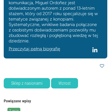
komunikacja, Miguel Ordoñez jest
doświadczonym autorem z ponad 13‑letnim
stażem, który od 2017 roku specjalizuje się w
tematyce związanej z konopiami.
Systematyczne, wnikliwe badania połączone
z osobistymi doświadczeniami pozwoliły mu
zbudować rozległą i pogłębioną wiedzę w tej
dziedzinie.
Przeczytaj pełną biografię
Sklep z nasionami
Wzrost
Powiązane wpisy