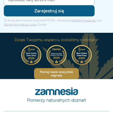
Zarejestruj się
Ta strona jest chroniona przez reCAPTCHA i obowiązują
Polityka Prywatności
oraz
Warunki korzystania z usług
Google.
Dzięki Twojemu wsparciu zostaliśmy mistrzami!
Poznaj nasze wszystkie
nagrody
Pionierzy naturalnych doznań