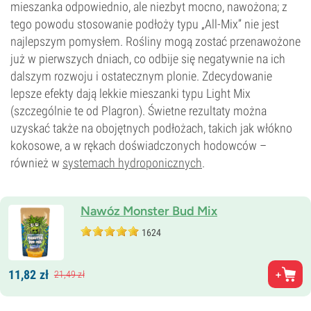
mieszanka odpowiednio, ale niezbyt mocno, nawożona; z
tego powodu stosowanie podłoży typu „All-Mix” nie jest
najlepszym pomysłem. Rośliny mogą zostać przenawożone
już w pierwszych dniach, co odbije się negatywnie na ich
dalszym rozwoju i ostatecznym plonie. Zdecydowanie
lepsze efekty dają lekkie mieszanki typu Light Mix
(szczególnie te od Plagron). Świetne rezultaty można
uzyskać także na obojętnych podłożach, takich jak włókno
kokosowe, a w rękach doświadczonych hodowców –
również w
systemach hydroponicznych
.
Nawóz Monster Bud Mix
1624
11,
82
zł
21,
49
zł