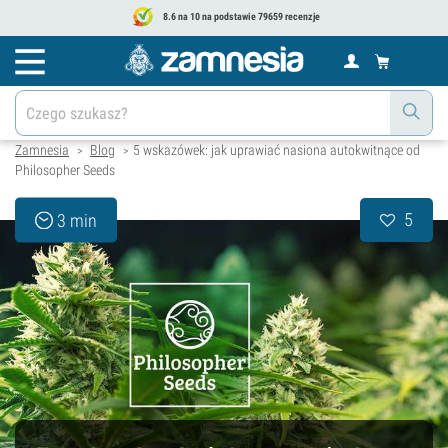
8.6 na 10 na podstawie 79659 recenzje
Zamnesia
Blog
5 wskazówek: jak uprawiać nasiona autokwitnące od
>
>
Philosopher Seeds
5
3 min