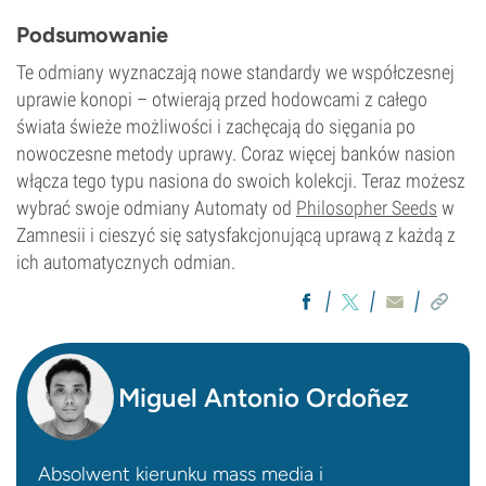
Podsumowanie
Te odmiany wyznaczają nowe standardy we współczesnej
uprawie konopi – otwierają przed hodowcami z całego
świata świeże możliwości i zachęcają do sięgania po
nowoczesne metody uprawy. Coraz więcej banków nasion
włącza tego typu nasiona do swoich kolekcji. Teraz możesz
wybrać swoje odmiany Automaty od
Philosopher Seeds
w
Zamnesii i cieszyć się satysfakcjonującą uprawą z każdą z
ich automatycznych odmian.
Miguel Antonio Ordoñez
Absolwent kierunku mass media i