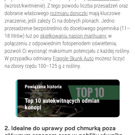
(wzrost/kwitnienie). Z tego powodu liczba przesadzeń oraz
dobranie właściwego
rozmiaru doniczki
mają kluczowe
znaczenie, jeśli zależy Ci na dobrych plonach. Jedno
przesadzenie bezpośrednio do docelowego pojemnika (11–
18 litrów) tuż po
skiełkowaniu nasion marihuany
, w
połączeniu z odpowiednim fotoperiodem oświetlenia,
pozwoli Ci wycisnąć maksimum potencjału z każdej rośliny.
W przypadku odmiany
Fraggle Skunk Auto
możesz liczyć
na zbiory rzędu 100–125 g z rośliny.
Powiązana historia
Top 10 autokwitnących odmian
konopi
2. Idealne do uprawy pod chmurką poza