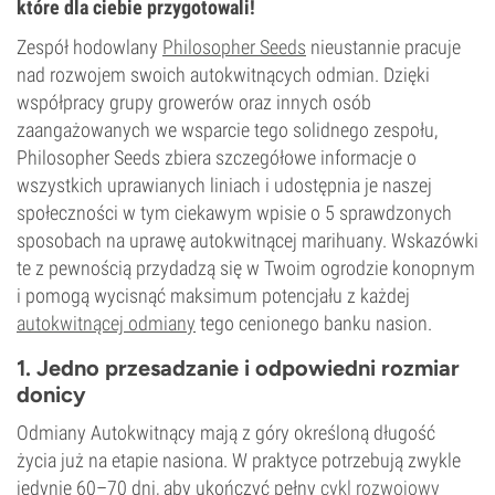
które dla ciebie przygotowali!
Zespół hodowlany
Philosopher Seeds
nieustannie pracuje
nad rozwojem swoich autokwitnących odmian. Dzięki
współpracy grupy growerów oraz innych osób
zaangażowanych we wsparcie tego solidnego zespołu,
Philosopher Seeds zbiera szczegółowe informacje o
wszystkich uprawianych liniach i udostępnia je naszej
społeczności w tym ciekawym wpisie o 5 sprawdzonych
sposobach na uprawę autokwitnącej marihuany. Wskazówki
te z pewnością przydadzą się w Twoim ogrodzie konopnym
i pomogą wycisnąć maksimum potencjału z każdej
autokwitnącej odmiany
tego cenionego banku nasion.
1. Jedno przesadzanie i odpowiedni rozmiar
donicy
Odmiany Autokwitnący mają z góry określoną długość
życia już na etapie nasiona. W praktyce potrzebują zwykle
jedynie 60–70 dni, aby ukończyć pełny
cykl rozwojowy