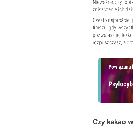
Nieważne, czy robis
zniszczenie ich dzi
Często najprościej
finiszu, gdy wszys
pozwalasz jej lekko
rozpuszczasz, a grz
Powiązana 
Psylocybi
Czy kakao w