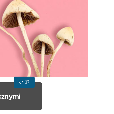
37
cznymi