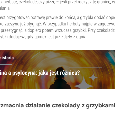
z herbatę, czekoladę, czy pizzę – jeśli przekroczysz tę granicę, 
ałania.
 jest przygotować potrawę prawie do końca, a grzybki dodać do
tko zaczyna już stygnąć. W przypadku
herbaty
najpierw zagotowu
 przestygnąć, a dopiero potem wrzucasz grzybki. Przy czekoladzi
ybki dodajesz, gdy garnek jest już zdjęty z ognia.
historia
na a psylocyna: jaka jest różnica?
zmacnia działanie czekolady z grzybkam