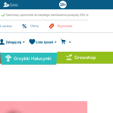
Pomoc
Darmowy upominek do każdego zamówienia powyżej 250 zł
k uprawy
Oferty
Wyprzedaż
Zaloguj się
Lista życzeń
Growshop
Grzybki Halucynki