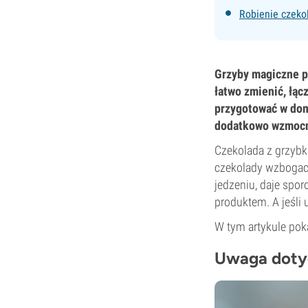
Robienie czeko
Grzyby magiczne p
łatwo zmienić, łącz
przygotować w dom
dodatkowo wzmocni
Czekolada z grzybk
czekolady wzbogac
jedzeniu, daje spor
produktem. A jeśli
W tym artykule poka
Uwaga dotyc