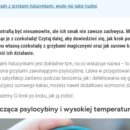
lady z grzybami halucynkami: wcale nie takie trudne
otrafią być niesamowite, ale ich smak nie zawsze zachwyca. M
ąc je z czekoladą! Czytaj dalej, aby dowiedzieć się, jak krok p
u własną czekoladę z grzybami magicznymi oraz jak surowe 
ć ich działanie.
ami halucynkami jest dokładnie tym, na co wskazuje nazwa – to 
ona grzybami zawierającymi psylocybinę. Łatwa w przygotowani
o satysfakcji zarówno podczas tworzenia, jak i delektowania si
 użyjesz surowego kakao, możesz nawet dodatkowo wzmocnić dz
żemy Ci krok po kroku, jak ją zrobić.
ząca psylocybiny i wysokiej temperatu