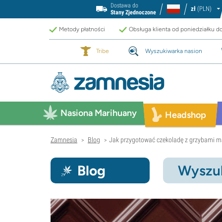
Dostawa do
zł
(PLN)
Stany Zjednoczone
Metody płatności
Obsługa klienta od poniedziałku d
Tribe
Wyszukiwarka nasion
Nasiona Marihuany
Headshop
Zamnesia
Blog
Jak przygotować czekoladę z grzybami 
>
>
Blog
Wyszuk