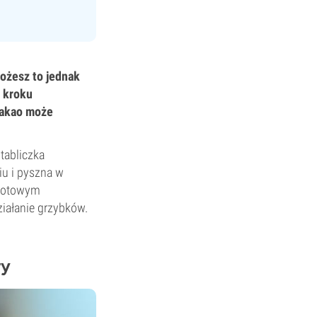
ożesz to jednak
o kroku
kakao może
tabliczka
u i pyszna w
ę gotowym
iałanie grzybków.
ry