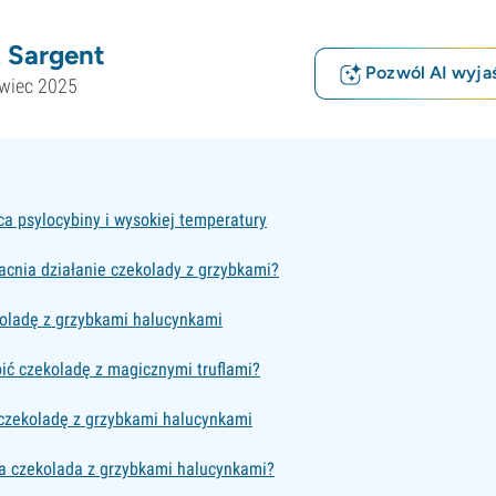
 Sargent
Pozwól AI wyjaś
rwiec 2025
a psylocybiny i wysokiej temperatury
cnia działanie czekolady z grzybkami?
koladę z grzybkami halucynkami
ić czekoladę z magicznymi truflami?
zekoladę z grzybkami halucynkami
ła czekolada z grzybkami halucynkami?