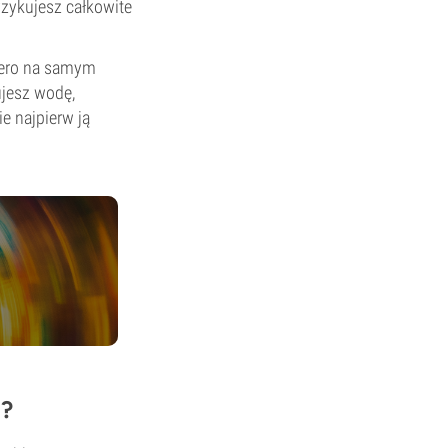
ryzykujesz całkowite
piero na samym
jesz wodę,
e najpierw ją
i?