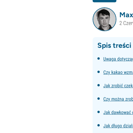
Max
2 Cze
Spis treści
Uwaga dotycząc
Czy kakao wzma
Jak zrobić cze
Czy można zrob
Jak dawkować c
Jak długo dzia