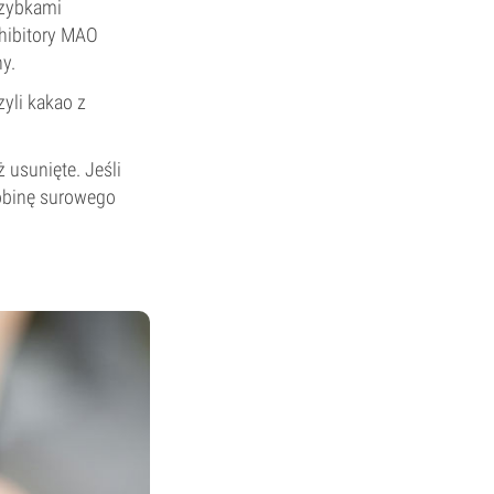
rzybkami
nhibitory MAO
y.
yli kakao z
.
 usunięte. Jeśli
robinę surowego