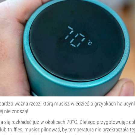
bardzo ważna rzecz, którą musisz wiedzieć o grzybkach halucynk
ej nie znoszą!
a się rozkładać już w okolicach 70°C. Dlatego przygotowując co
lub
truffles
, musisz pilnować, by temperatura nie przekraczała te