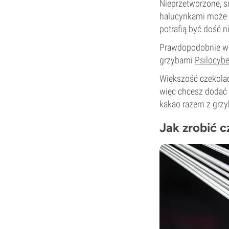
Nieprzetworzone, s
halucynkami może w
potrafią być dość n
Prawdopodobnie wła
grzybami
Psilocyb
Większość czekolad
więc chcesz dodać 
kakao razem z grzy
Jak zrobić 