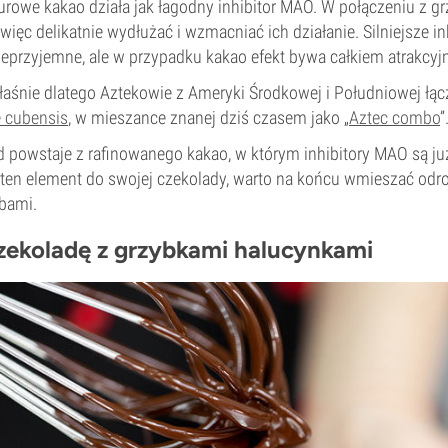
urowe kakao działa jak łagodny inhibitor MAO. W połączeniu z g
ięc delikatnie wydłużać i wzmacniać ich działanie. Silniejsze i
ieprzyjemne, ale w przypadku kakao efekt bywa całkiem atrakcyjn
śnie dlatego Aztekowie z Ameryki Środkowej i Południowej łącz
e cubensis
, w mieszance znanej dziś czasem jako „
Aztec combo
”
 powstaje z rafinowanego kakao, w którym inhibitory MAO są już
ten element do swojej czekolady, warto na końcu wmieszać od
bami.
czekoladę z grzybkami halucynkami