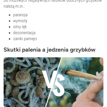
Do możliwych negatywnych skutków ubocznych grzybków
należą m.in.:
paranoja
wymioty
silny lęk
dezorientacja
zaniki pamięci
Skutki palenia a jedzenia grzybków