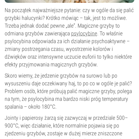
Na początek najważniejsze pytanie: czy w ogóle da się palić
grzybki halucynki? Krótko mówiąc – tak, jest to możliwe.
Trzeba jednak dodać pewne „ale”. Magiczne grzyby to
odmiana grzybów zawierająca
psylocybinę
. To właśnie
psylocybina odpowiada za ich działanie psychoaktywne –
zmiany postrzegania czasu, wyostrzenie kolorów i
dźwięków oraz intensywne uczucie euforii to tylko niektóre
efekty przyjmowania magicznych grzybów.
Skoro wiemy, że jedzenie grzybów na surowo lub po
wysuszeniu daje oczekiwany haj, to po co w ogóle je palić?
Problem osób, które próbują palić magiczne grzyby, polega
na tym, że psylocybina ma bardzo niski próg temperatury
spalania – około 180°C.
Jointy i papierosy żarzą się zazwyczaj w przedziale 500–
900°C, więc działanie, które normalnie pojawia się po
zjedzeniu grzybów, zostaje w dużej mierze zniszczone