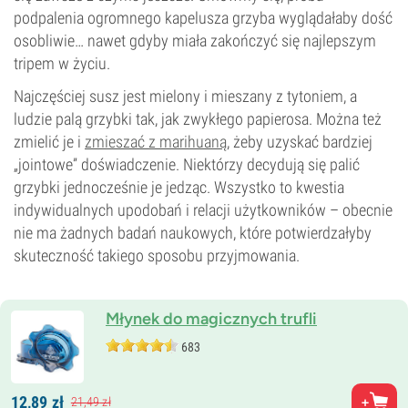
podpalenia ogromnego kapelusza grzyba wyglądałaby dość
osobliwie… nawet gdyby miała zakończyć się najlepszym
tripem w życiu.
Najczęściej susz jest mielony i mieszany z tytoniem, a
ludzie palą grzybki tak, jak zwykłego papierosa. Można też
zmielić je i
zmieszać z marihuaną
, żeby uzyskać bardziej
„jointowe” doświadczenie. Niektórzy decydują się palić
grzybki jednocześnie je jedząc. Wszystko to kwestia
indywidualnych upodobań i relacji użytkowników – obecnie
nie ma żadnych badań naukowych, które potwierdzałyby
skuteczność takiego sposobu przyjmowania.
Młynek do magicznych trufli
683
12,
89
zł
21,
49
zł