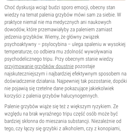
Choć dyskusja wciąż budzi sporo emocji, obecny stan
wiedzy na temat palenia grzybów mówi sam za siebie. W
praktyce niemal nie ma medycznych ani naukowych
dowodów, które przemawiałyby za paleniem zamiast
jedzenia grzybków. Wiemy, że główny związek
psychoaktywny – psylocybina – ulega spaleniu w wysokiej
temperaturze, co odbiera mu zdolność wywoływania
psychodelicznego tripu. Przy obecnym stanie wiedzy
przyjmowanie grzybków doustnie
pozostaje
najskuteczniejszym i najbardziej efektywnym sposobem na
doświadczenie działania. Najpewniej tak pozostanie, dopóki
nie pojawią się rzetelne dane pokazujące jakiekolwiek
korzyści z palenia grzybów halucynogennych.
Palenie grzybów wiąże się też z większym ryzykiem. Ze
względu na brak wyraźnego tripu część osób może być
bardziej skłonna do mieszania substancji. Niezależnie od
tego, czy łączy się grzybki z alkoholem, czy z konopiami,