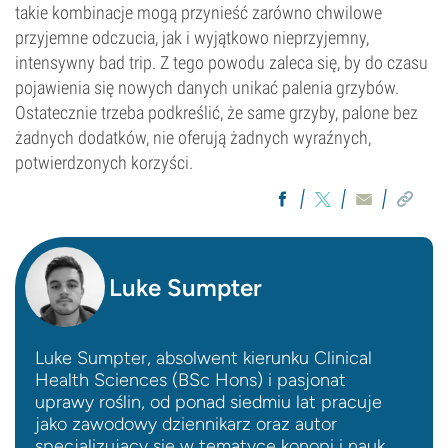
takie kombinacje mogą przynieść zarówno chwilowe
przyjemne odczucia, jak i wyjątkowo nieprzyjemny,
intensywny bad trip. Z tego powodu zaleca się, by do czasu
pojawienia się nowych danych unikać palenia grzybów.
Ostatecznie trzeba podkreślić, że same grzyby, palone bez
żadnych dodatków, nie oferują żadnych wyraźnych,
potwierdzonych korzyści.
Luke Sumpter
Luke Sumpter, absolwent kierunku Clinical
Health Sciences (BSc Hons) i pasjonat
uprawy roślin, od ponad siedmiu lat pracuje
jako zawodowy dziennikarz oraz autor
specjalizujący się w tematyce konopi i nauk