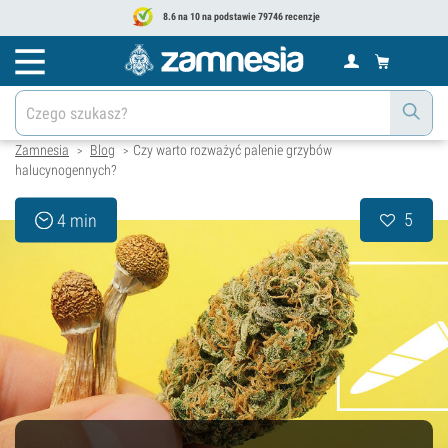
8.6 na 10 na podstawie 79746 recenzje
Zamnesia
Blog
Czy warto rozważyć palenie grzybów
>
>
halucynogennych?
5
4 min