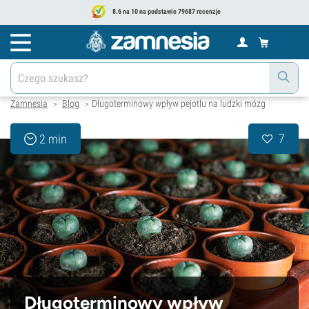
8.6 na 10 na podstawie 79687 recenzje
Zamnesia
Blog
Długoterminowy wpływ pejotlu na ludzki mózg
>
>
7
2 min
Długoterminowy wpływ