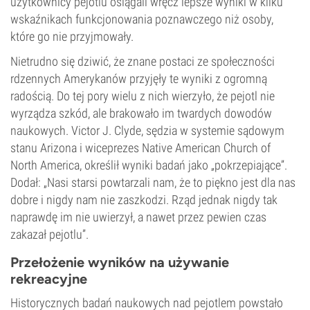
użytkownicy pejotlu osiągali wręcz lepsze wyniki w kilku
wskaźnikach funkcjonowania poznawczego niż osoby,
które go nie przyjmowały.
Nietrudno się dziwić, że znane postaci ze społeczności
rdzennych Amerykanów przyjęły te wyniki z ogromną
radością. Do tej pory wielu z nich wierzyło, że pejotl nie
wyrządza szkód, ale brakowało im twardych dowodów
naukowych. Victor J. Clyde, sędzia w systemie sądowym
stanu Arizona i wiceprezes Native American Church of
North America, określił wyniki badań jako „pokrzepiające”.
Dodał: „Nasi starsi powtarzali nam, że to piękno jest dla nas
dobre i nigdy nam nie zaszkodzi. Rząd jednak nigdy tak
naprawdę im nie uwierzył, a nawet przez pewien czas
zakazał pejotlu”.
Przełożenie wyników na używanie
rekreacyjne
Historycznych badań naukowych nad pejotlem powstało