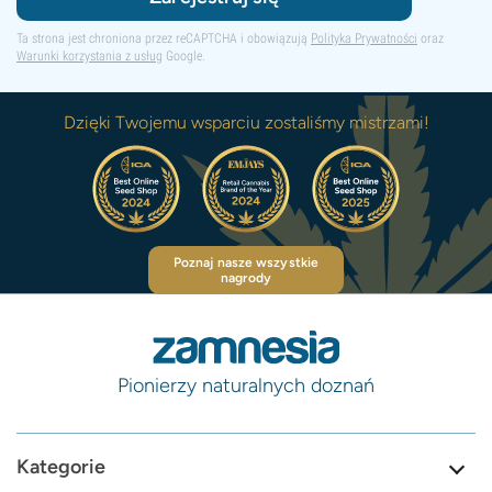
Ta strona jest chroniona przez reCAPTCHA i obowiązują
Polityka Prywatności
oraz
Warunki korzystania z usług
Google.
Dzięki Twojemu wsparciu zostaliśmy mistrzami!
Poznaj nasze wszystkie
nagrody
Pionierzy naturalnych doznań
Kategorie