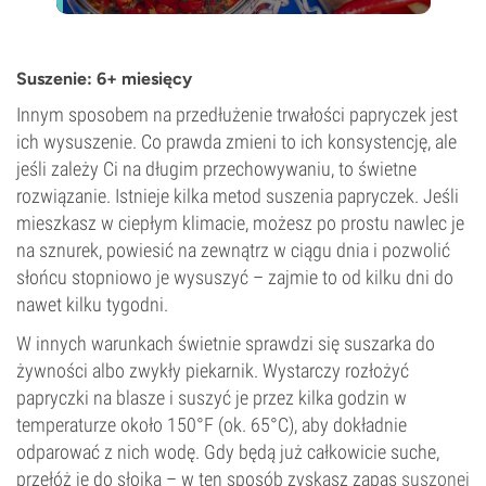
Suszenie: 6+ miesięcy
Innym sposobem na przedłużenie trwałości papryczek jest
ich wysuszenie. Co prawda zmieni to ich konsystencję, ale
jeśli zależy Ci na długim przechowywaniu, to świetne
rozwiązanie. Istnieje kilka metod suszenia papryczek. Jeśli
mieszkasz w ciepłym klimacie, możesz po prostu nawlec je
na sznurek, powiesić na zewnątrz w ciągu dnia i pozwolić
słońcu stopniowo je wysuszyć – zajmie to od kilku dni do
nawet kilku tygodni.
W innych warunkach świetnie sprawdzi się suszarka do
żywności albo zwykły piekarnik. Wystarczy rozłożyć
papryczki na blasze i suszyć je przez kilka godzin w
temperaturze około 150°F (ok. 65°C), aby dokładnie
odparować z nich wodę. Gdy będą już całkowicie suche,
przełóż je do słoika – w ten sposób zyskasz zapas
suszonej