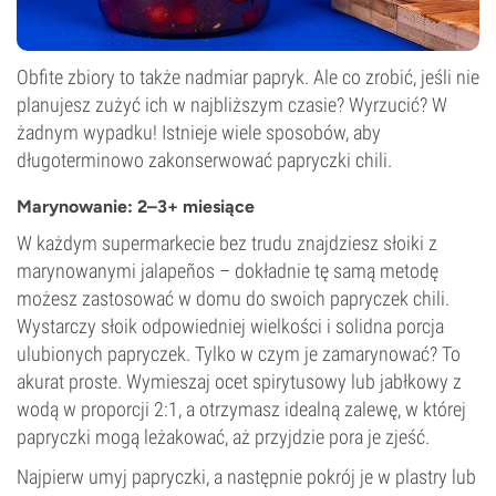
Obfite zbiory to także nadmiar papryk. Ale co zrobić, jeśli nie
planujesz zużyć ich w najbliższym czasie? Wyrzucić? W
żadnym wypadku! Istnieje wiele sposobów, aby
długoterminowo zakonserwować papryczki chili.
Marynowanie: 2–3+ miesiące
W każdym supermarkecie bez trudu znajdziesz słoiki z
marynowanymi jalapeños – dokładnie tę samą metodę
możesz zastosować w domu do swoich papryczek chili.
Wystarczy słoik odpowiedniej wielkości i solidna porcja
ulubionych papryczek. Tylko w czym je zamarynować? To
akurat proste. Wymieszaj ocet spirytusowy lub jabłkowy z
wodą w proporcji 2:1, a otrzymasz idealną zalewę, w której
papryczki mogą leżakować, aż przyjdzie pora je zjeść.
Najpierw umyj papryczki, a następnie pokrój je w plastry lub