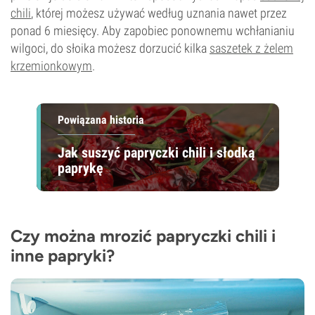
chili
, której możesz używać według uznania nawet przez
ponad 6 miesięcy. Aby zapobiec ponownemu wchłanianiu
wilgoci, do słoika możesz dorzucić kilka
saszetek z żelem
krzemionkowym
.
Powiązana historia
Jak suszyć papryczki chili i słodką
paprykę
Czy można mrozić papryczki chili i
inne papryki?