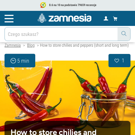
8.6 na 10 na podstawie 79659 recenzje
Zamnesia
Blog
How to store chilies and peppers (short and long term)
>
>
1
5 min
How to store chilies and