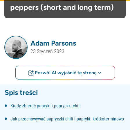
peppers (short and long term)
Adam Parsons
23 Styczeń 2023
Pozwól AI wyjaśnić tę stronę
Spis treści
Kiedy zbierać papryki i papryczki chili
Jak przechowywać papryczki chili i papryki: krótkoterminowo