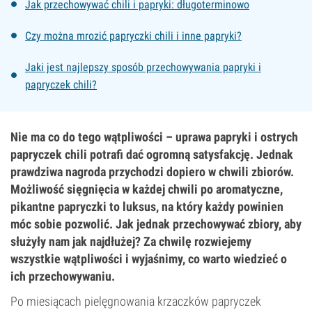
Jak przechowywać chili i papryki: długoterminowo
Czy można mrozić papryczki chili i inne papryki?
Jaki jest najlepszy sposób przechowywania papryki i
papryczek chili?
Nie ma co do tego wątpliwości – uprawa papryki i ostrych
papryczek chili potrafi dać ogromną satysfakcję. Jednak
prawdziwa nagroda przychodzi dopiero w chwili zbiorów.
Możliwość sięgnięcia w każdej chwili po aromatyczne,
pikantne papryczki to luksus, na który każdy powinien
móc sobie pozwolić. Jak jednak przechowywać zbiory, aby
służyły nam jak najdłużej? Za chwilę rozwiejemy
wszystkie wątpliwości i wyjaśnimy, co warto wiedzieć o
ich przechowywaniu.
Po miesiącach pielęgnowania krzaczków papryczek