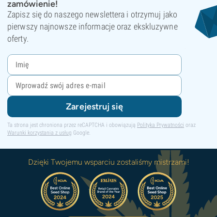
zamówienie!
Zapisz się do naszego newslettera i otrzymuj jako
pierwszy najnowsze informacje oraz ekskluzywne
oferty.
Zarejestruj się
Ta strona jest chroniona przez reCAPTCHA i obowiązują
Polityka Prywatności
oraz
Warunki korzystania z usług
Google.
Dzięki Twojemu wsparciu zostaliśmy mistrzami!