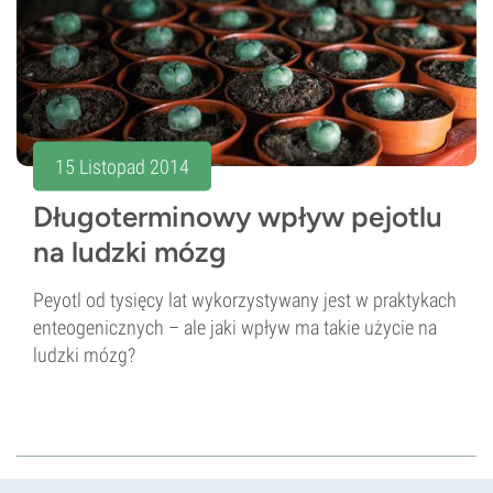
15 Listopad 2014
Długoterminowy wpływ pejotlu
na ludzki mózg
Peyotl od tysięcy lat wykorzystywany jest w praktykach
enteogenicznych – ale jaki wpływ ma takie użycie na
ludzki mózg?