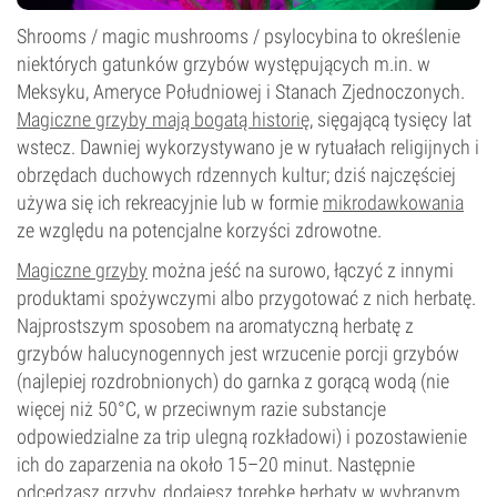
Shrooms / magic mushrooms / psylocybina to określenie
niektórych gatunków grzybów występujących m.in. w
Meksyku, Ameryce Południowej i Stanach Zjednoczonych.
Magiczne grzyby mają bogatą historię
, sięgającą tysięcy lat
wstecz. Dawniej wykorzystywano je w rytuałach religijnych i
obrzędach duchowych rdzennych kultur; dziś najczęściej
używa się ich rekreacyjnie lub w formie
mikrodawkowania
ze względu na potencjalne korzyści zdrowotne.
Magiczne grzyby
można jeść na surowo, łączyć z innymi
produktami spożywczymi albo przygotować z nich herbatę.
Najprostszym sposobem na aromatyczną herbatę z
grzybów halucynogennych jest wrzucenie porcji grzybów
(najlepiej rozdrobnionych) do garnka z gorącą wodą (nie
więcej niż 50°C, w przeciwnym razie substancje
odpowiedzialne za trip ulegną rozkładowi) i pozostawienie
ich do zaparzenia na około 15–20 minut. Następnie
odcedzasz grzyby, dodajesz torebkę herbaty w wybranym