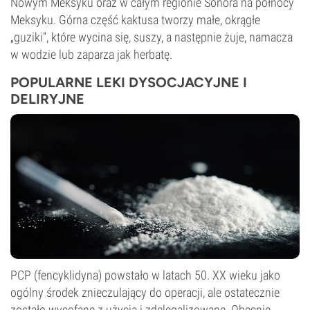
Nowym Meksyku oraz w całym regionie Sonora na północy
Meksyku. Górna część kaktusa tworzy małe, okrągłe
„guziki”, które wycina się, suszy, a następnie żuje, namacza
w wodzie lub zaparza jak herbatę.
POPULARNE LEKI DYSOCJACYJNE I
DELIRYJNE
PCP (fencyklidyna) powstało w latach 50. XX wieku jako
ogólny środek znieczulający do operacji, ale ostatecznie
zostało wycofane z użycia i zdelegalizowane. Obecnie