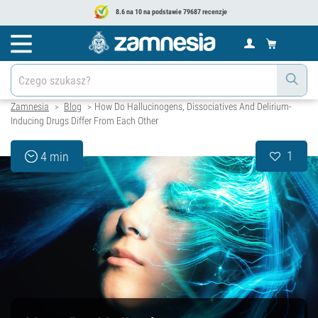
8.6 na 10 na podstawie 79687 recenzje
Zamnesia
Blog
How Do Hallucinogens, Dissociatives And Delirium-
>
>
Inducing Drugs Differ From Each Other
1
4 min