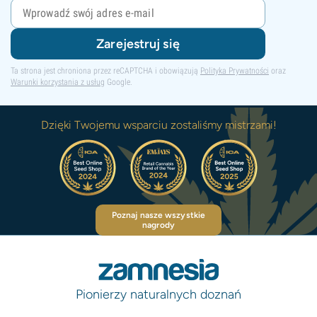
Zarejestruj się
Ta strona jest chroniona przez reCAPTCHA i obowiązują
Polityka Prywatności
oraz
Warunki korzystania z usług
Google.
Dzięki Twojemu wsparciu zostaliśmy mistrzami!
Poznaj nasze wszystkie
nagrody
Pionierzy naturalnych doznań