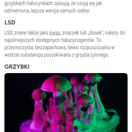
grzybkach halucynkach opisują, że czują się jak
odmieniona, lepsza wersja samych siebie.
LSD
LSD, znane także jako
kwas
, znaczek lub „dosek”, należy do
najsilniejszych dostępnych halucynogenów. To
przezroczysta, bezzapachowa, łatwo rozpuszczalna w
wodzie substancja pozyskiwana z grzyba żytniego.
GRZYBKI