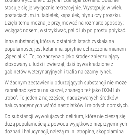
stosuje się je wyłącznie rekreacyjnie. Występuje w wielu
postaciach, m.in. tabletek, kapsułek, płynu czy proszku.
Dzięki temu można je przyjmować na rozmaite sposoby:
wciągać nosem, wstrzykiwać, palić lub po prostu połykać.
Inną substancją, która w ostatnich latach zyskała na
popularności, jest ketamina, sprytnie ochrzczona mianem
„Special K”. To, co zaczynało jako środek znieczulający
stosowany u ludzi i zwierząt, dziś bywa kradzione z
gabinetów weterynaryjnych i trafia na czarny rynek.
W żadnym zestawieniu odurzających substancji nie może
zabraknąć syropu na kaszel, znanego też jako DXM lub
„robo”. To jeden z najczęściej nadużywanych środków
halucynogennych wśród nastolatków i młodych dorosłych.
Do substancji wywołujących delirium, które nie cieszą się
dużą popularnością z powodu wyjątkowo nieprzyjemnych
doznań i halucynacji, należą m.in. atropina, skopolamina