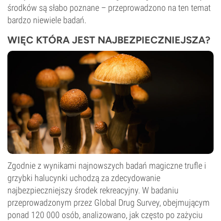
środków są słabo poznane – przeprowadzono na ten temat
bardzo niewiele badań.
WIĘC KTÓRA JEST NAJBEZPIECZNIEJSZA?
Zgodnie z wynikami najnowszych badań magiczne trufle i
grzybki halucynki uchodzą za zdecydowanie
najbezpieczniejszy środek rekreacyjny. W badaniu
przeprowadzonym przez Global Drug Survey, obejmującym
ponad 120 000 osób, analizowano, jak często po zażyciu