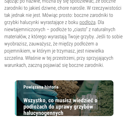
Sądząc po nazwie, można by się spodziewać, że boczne
zarodniki to jakieś dziwne, chore narośle. W rzeczywistości
tak jednak nie jest. Mówiąc prosto: boczne zarodniki to
grzybki halucynki wyrastające z boku
podłoża
. Dla
niewtajemniczonych – podłoże to „ciasto” z naturalnych
materiałów, z którego wyrastają Twoje grzyby. Jeśli to sobie
wyobrazisz, zauważysz, że między podłożem a
pojemnikiem, w którym je trzymasz, jest niewielka
szczelina. Właśnie w tej przestrzeni, przy sprzyjających
warunkach, zaczną pojawiać się boczne zarodniki.
Powiązana historia
Wszystko, co musisz wiedzieć o
podłożach do uprawy grzybów
halucynogennych