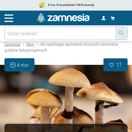
8.6 na 10 na podstawie 79618 recenzje
Zamnesia
Blog
Jak zapobiegać wyrastaniu bocznych owocników
>
>
grzybów halucynogennych
17
4 min