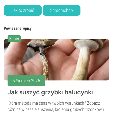
Jak to zrobić
Shroomshop
Powiązane wpisy
5 min
5 Sierpień 2026
Jak suszyć grzybki halucynki
Która metoda ma sens w twoich warunkach? Zobacz
różnice w czasie suszenia, krojeniu grubych trzonków i