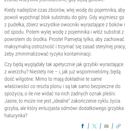
Kiedy nadejdzie czas zbiorów, wlej wodę do pojemnika, aby
powoli wypchnąć blok substratu do góry. Gdy wyjmiesz go
z pudełka, zbierz wszystkie owocniki wyrastające z boków i
od spodu. Potem wylej wodę z pojemnika i włóż substrat z
powrotem do środka. Proste! Pamiętaj tylko, aby zachować
maksymalną ostrożność i trzymać się zasad sterylnej pracy,
żeby zminimalizować ryzyko kontaminacji.
Czy będą wyglądały tak apetycznie jak grzybki wyrastające
z wierzchu? Niestety nie – i, jak już wspomnieliśmy, będą
dość wilgotne. Mimo to mają dokładnie te same
właściwości co reszta plonu i są tak samo bezpieczne do
spożycia, o ile nie widać na nich żadnych oznak pleśni.
Jasne, to może nie jest „idealne” zakończenie cyklu życia
grzyba, ale który entuzjasta odmówi dodatkowego grzybka
halucynka?