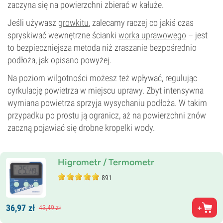
zaczyna się na powierzchni zbierać w kałuże.
Jeśli używasz
growkitu
, zalecamy raczej co jakiś czas
spryskiwać wewnętrzne ścianki
worka uprawowego
– jest
to bezpieczniejsza metoda niż zraszanie bezpośrednio
podłoża, jak opisano powyżej.
Na poziom wilgotności możesz też wpływać, regulując
cyrkulację powietrza w miejscu uprawy. Zbyt intensywna
wymiana powietrza sprzyja wysychaniu podłoża. W takim
przypadku po prostu ją ogranicz, aż na powierzchni znów
zaczną pojawiać się drobne kropelki wody.
Higrometr / Termometr
891
36,
97
zł
43,
49
zł