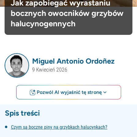
Jak zapobiegać wyrastaniu
bocznych owocników grzybów
halucynogennych
Miguel Antonio Ordoñez
9 Kwiecień 2026
Pozwól AI wyjaśnić tę stronę
Spis treści
Czym są boczne piny na grzybkach halucynkach?