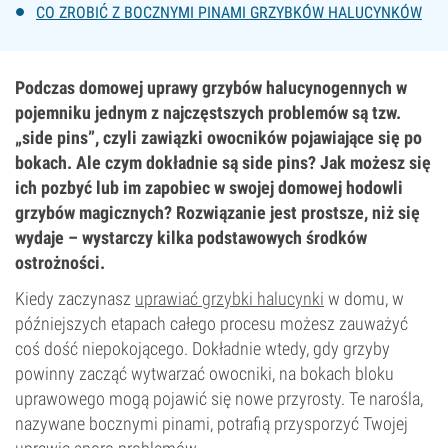
CO ZROBIĆ Z BOCZNYMI PINAMI GRZYBKÓW HALUCYNKÓW
Podczas domowej uprawy grzybów halucynogennych w
pojemniku jednym z najczęstszych problemów są tzw.
„side pins”, czyli zawiązki owocników pojawiające się po
bokach. Ale czym dokładnie są side pins? Jak możesz się
ich pozbyć lub im zapobiec w swojej domowej hodowli
grzybów magicznych? Rozwiązanie jest prostsze, niż się
wydaje – wystarczy kilka podstawowych środków
ostrożności.
Kiedy zaczynasz
uprawiać grzybki halucynki
w domu, w
późniejszych etapach całego procesu możesz zauważyć
coś dość niepokojącego. Dokładnie wtedy, gdy grzyby
powinny zacząć wytwarzać owocniki, na bokach bloku
uprawowego mogą pojawić się nowe przyrosty. Te narośla,
nazywane bocznymi pinami, potrafią przysporzyć Twojej