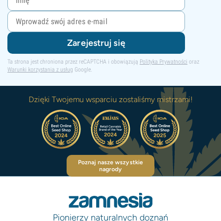
Zarejestruj się
Ta strona jest chroniona przez reCAPTCHA i obowiązują
Polityka Prywatności
oraz
Warunki korzystania z usług
Google.
Dzięki Twojemu wsparciu zostaliśmy mistrzami!
Poznaj nasze wszystkie
nagrody
Pionierzy naturalnych doznań