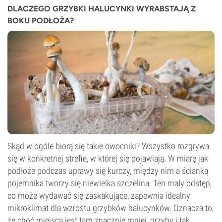
DLACZEGO GRZYBKI HALUCYNKI WYRABSTAJĄ Z
BOKU PODŁOŻA?
Skąd w ogóle biorą się takie owocniki? Wszystko rozgrywa
się w konkretnej strefie, w której się pojawiają. W miarę jak
podłoże podczas uprawy się kurczy, między nim a ścianką
pojemnika tworzy się niewielka szczelina. Ten mały odstęp,
co może wydawać się zaskakujące, zapewnia idealny
mikroklimat dla wzrostu grzybków halucynków. Oznacza to,
że choć miejsca jest tam znacznie mniej, grzyby i tak