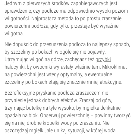
Jednym z pierwszych środków zapobiegawczych jest
sprawdzenie, czy podłoże ma odpowiednio wysoki poziom
wilgotności. Najprostsza metoda to po prostu zraszanie
powierzchni podłoża, gdy tylko przestaje być wyraźnie
wilgotna.
Nie dopuścić do przesuszenia podłoża to najlepszy sposób,
by szczeliny po bokach w ogóle się nie pojawiły.
Utrzymując wilgoć na górze, zachęcasz też
grzybki
halucynki
, by owocniki wyrastały właśnie tam. Mikroklimat
na powierzchni jest wtedy optymalny, a ewentualne
szczeliny po bokach stają się znacznie mniej atrakcyjne.
Bezrefleksyjne pryskanie podłoża
zraszaczem
nie
przyniesie jednak dobrych efektów. Zraszaj od góry,
trzymając butelkę na tyle wysoko, by mgiełka delikatnie
opadała na blok. Obserwuj powierzchnię – powinny tworzyć
się na niej drobne kropelki wody po zraszaniu. Nie
oszczędzaj mgiełki, ale unikaj sytuacji, w której woda