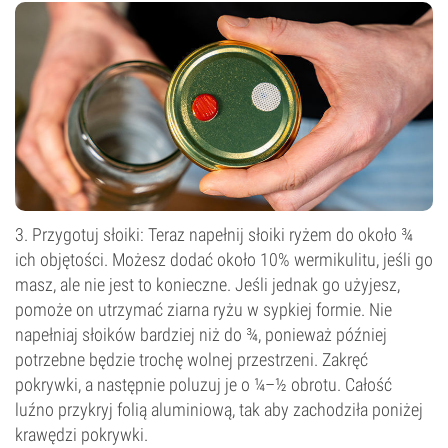
3. Przygotuj słoiki: Teraz napełnij słoiki ryżem do około ¾
ich objętości. Możesz dodać około 10% wermikulitu, jeśli go
masz, ale nie jest to konieczne. Jeśli jednak go użyjesz,
pomoże on utrzymać ziarna ryżu w sypkiej formie. Nie
napełniaj słoików bardziej niż do ¾, ponieważ później
potrzebne będzie trochę wolnej przestrzeni. Zakręć
pokrywki, a następnie poluzuj je o ¼–½ obrotu. Całość
luźno przykryj folią aluminiową, tak aby zachodziła poniżej
krawędzi pokrywki.