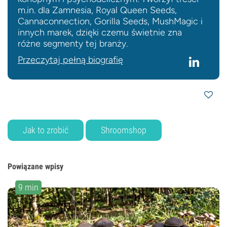
m.in. dla Zamnesia, Royal Queen Seeds,
Cannaconnection, Gorilla Seeds, MushMagic i
innych marek, dzięki czemu świetnie zna
różne segmenty tej branży.
Przeczytaj pełną biografię
Jak to zrobić
Shroomshop
Powiązane wpisy
9 min