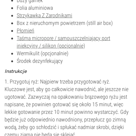
Duży garnek
Folia aluminiowa
Strzykawka Z Zarodnikami
Box z nieruchomym powietrzem (still air box)
Płomień
Taśma micropore / samouszczelniający port
iniekcyjny / silikon (opcjonalnie)
Wermikulit (opcjonalnie)
Środek dezynfekujący
Instrukcje
1. Przygotuj ryż: Najpierw trzeba przygotować ryż.
Kluczowe jest, aby go całkowicie nawodnić, ale jeszcze nie
ugotować. Zazwyczaj na opakowaniu brązowego ryżu jest
napisane, że powinien gotować się około 15 minut, więc
lekkie gotowanie przez 10 minut powinno wystarczyć. Gdy
będzie już odpowiednio nawodniony, przepłucz go zimną
wodą, żeby go schłodzić i spłukać nadmiar skrobi, dzięki
czemu ziarna nie będą się sklejać.