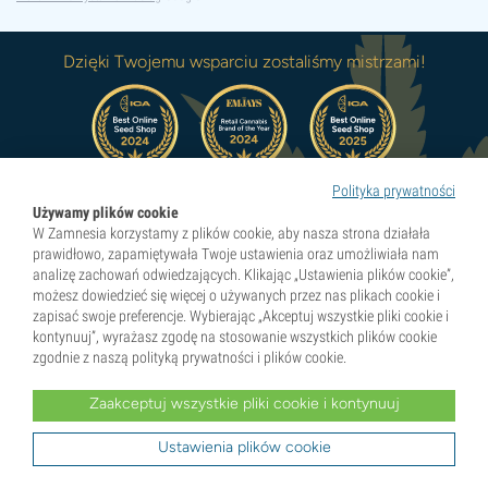
Dzięki Twojemu wsparciu zostaliśmy mistrzami!
Polityka prywatności
Poznaj nasze wszystkie
Używamy plików cookie
nagrody
W Zamnesia korzystamy z plików cookie, aby nasza strona działała
prawidłowo, zapamiętywała Twoje ustawienia oraz umożliwiała nam
analizę zachowań odwiedzających. Klikając „Ustawienia plików cookie”,
możesz dowiedzieć się więcej o używanych przez nas plikach cookie i
zapisać swoje preferencje. Wybierając „Akceptuj wszystkie pliki cookie i
Pionierzy naturalnych doznań
kontynuuj”, wyrażasz zgodę na stosowanie wszystkich plików cookie
zgodnie z naszą polityką prywatności i plików cookie.
Kategorie
Zaakceptuj wszystkie pliki cookie i kontynuuj
Ustawienia plików cookie
Odkryj