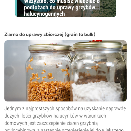
Wszystko, co musisz wiedzieć o
podłożach do uprawy grzybów
halucynogennych
Ziarno do uprawy zbiorczej (grain to bulk)
Jednym z najprostszych sposobów na uzyskanie naprawdę
dużych ilości
grzybków halucynków
w warunkach
domowych jest zaszczepienie ziaren grzybnią
psylocybinową, a następnie przeniesienie jej do większego,