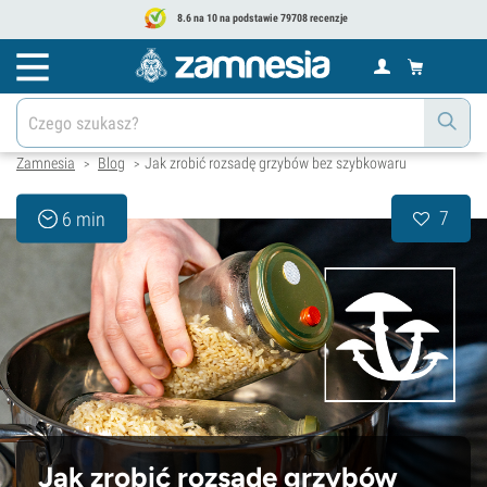
8.6 na 10 na podstawie 79708 recenzje
Zamnesia
Blog
Jak zrobić rozsadę grzybów bez szybkowaru
>
>
7
6 min
Jak zrobić rozsadę grzybów