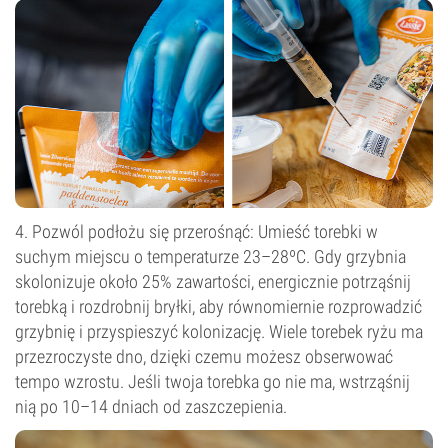
4. Pozwól podłożu się przerośnąć: Umieść torebki w
suchym miejscu o temperaturze 23–28ºC. Gdy grzybnia
skolonizuje około 25% zawartości, energicznie potrząśnij
torebką i rozdrobnij bryłki, aby równomiernie rozprowadzić
grzybnię i przyspieszyć kolonizację. Wiele torebek ryżu ma
przezroczyste dno, dzięki czemu możesz obserwować
tempo wzrostu. Jeśli twoja torebka go nie ma, wstrząśnij
nią po 10–14 dniach od zaszczepienia.