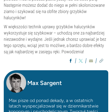
Następnie możesz dodać do niego w pełni skolonizowane
ziarno i szykować się na obfite zbiory grzybków
halucynków!
W większości technik uprawy grzybków halucynków
wykorzystuje się szybkowar – uchodzą one za najbardziej
niezawodne i wydajne. Jeśli jednak chcesz uprawiać je bez
tego sprzętu, wciąż jest to możliwe, a bardzo dobre efekty
są jak najbardziej w zasięgu ręki. Powodzenia!
Max Sargent
Max pisze od ponad dekady, a w ostatnich
latach wyspecjalizował się w dziennikarstwie
konopnym i psychodelicznym. Tworzył treści