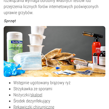
rozwiązania wymaga odrobiny własnych testów lub
przejrzenia licznych forów internetowych poświęconych
uprawie grzybów.
Sprzęt
Wstępnie ugotowany brązowy ryż
Strzykawka ze sporami
Nożyczki
/
skalpel
Środek dezynfekujący
Rękawiczki chirurgiczne