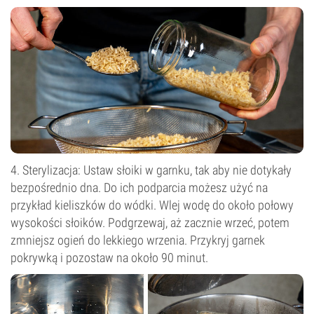
4. Sterylizacja: Ustaw słoiki w garnku, tak aby nie dotykały
bezpośrednio dna. Do ich podparcia możesz użyć na
przykład kieliszków do wódki. Wlej wodę do około połowy
wysokości słoików. Podgrzewaj, aż zacznie wrzeć, potem
zmniejsz ogień do lekkiego wrzenia. Przykryj garnek
pokrywką i pozostaw na około 90 minut.