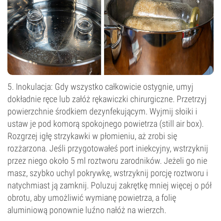
5. Inokulacja: Gdy wszystko całkowicie ostygnie, umyj
dokładnie ręce lub załóż rękawiczki chirurgiczne. Przetrzyj
powierzchnie środkiem dezynfekującym. Wyjmij słoiki i
ustaw je pod komorą spokojnego powietrza (still air box).
Rozgrzej igłę strzykawki w płomieniu, aż zrobi się
rozżarzona. Jeśli przygotowałeś port iniekcyjny, wstrzyknij
przez niego około 5 ml roztworu zarodników. Jeżeli go nie
masz, szybko uchyl pokrywkę, wstrzyknij porcję roztworu i
natychmiast ją zamknij. Poluzuj zakrętkę mniej więcej o pół
obrotu, aby umożliwić wymianę powietrza, a folię
aluminiową ponownie luźno nałóż na wierzch.