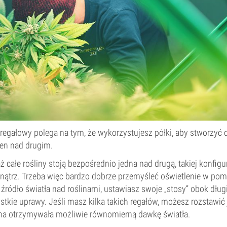
regałowy polega na tym, że wykorzystujesz półki, aby stworzyć dru
en nad drugim.
ż całe rośliny stoją bezpośrednio jedna nad drugą, takiej konfigur
ątrz. Trzeba więc bardzo dobrze przemyśleć oświetlenie w pom
ódło światła nad roślinami, ustawiasz swoje „stosy” obok długi
stkie uprawy. Jeśli masz kilka takich regałów, możesz rozstawić
lina otrzymywała możliwie równomierną dawkę światła.