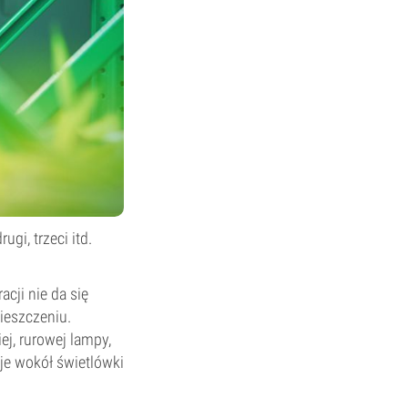
gi, trzeci itd.
acji nie da się
ieszczeniu.
ej, rurowej lampy,
 je wokół świetlówki