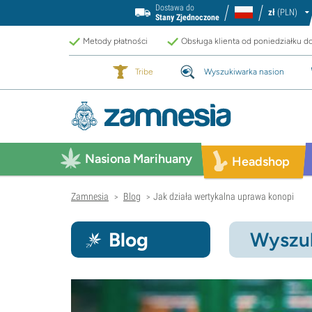
Dostawa do
zł
(PLN)
Stany Zjednoczone
Metody płatności
Obsługa klienta od poniedziałku d
Tribe
Wyszukiwarka nasion
Nasiona Marihuany
Headshop
Zamnesia
Blog
Jak działa wertykalna uprawa konopi
>
>
Blog
Wyszuk