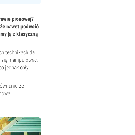
rawie pionowej?
oże nawet podwoić
my ją z klasyczną
ch technikach da
 się manipulować,
a jednak cały
równaniu ze
onowa.