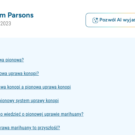
m Parsons
Pozwól AI wyjaś
 2023
awa pionowa?
nowa uprawa konopi?
awa konopi a pionowa uprawa konopi
pionowy system uprawy konopi
to wiedzieć o pionowej uprawie marihuany?
rawa marihuany to przyszłość?