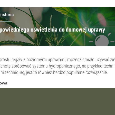
historia
powiedniego oświetlenia do domowej uprawy
prostu regały z poziomymi uprawami, możesz śmiało używać zie
 ochotę spróbować
systemu hydroponicznego
, na przykład techni
ilm technique), jest to również bardzo popularne rozwiązanie.
żowa