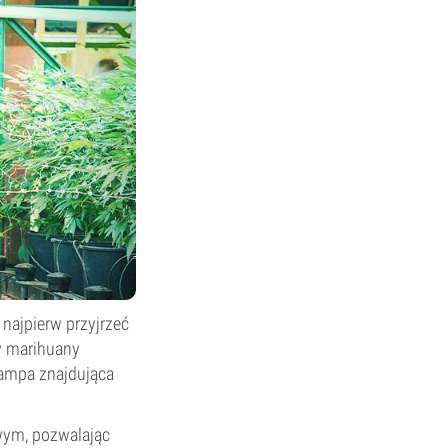
 najpierw przyjrzeć
w marihuany
 lampa znajdująca
wym, pozwalając