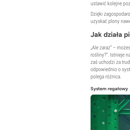
ustawić kolejne po
Dzięki zagospodaro
uzyskać plony nawe
Jak działa 
„Ale zaraz” – możes
rośliny?”. Istnieje
zaś uchodzi za tru
odpowiednio o sys
polega różnica.
System regałowy