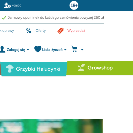
Pomoc
Darmowy upominek do każdego zamówienia powyżej 250 zł
k uprawy
Oferty
Wyprzedaż
Zaloguj się
Lista życzeń
Growshop
Grzybki Halucynki