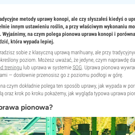
adycyjne metody uprawy konopi, ale czy słyszałeś kiedyś o up
ełnie innym ustawieniu roślin, a przy właściwym wykonaniu m
. Wyjaśnimy, na czym polega pionowa uprawa konopi i porówna
zić, która wypada lepiej.
radzisz sobie z klasyczną uprawą marihuany, ale przy tradycyjny
 określony poziom. Możesz uważać, że jedyne, czym naprawdę da
d treningu
lub uprawa w systemie
SOG
. Uprawa pionowa wywrac
ami — dosłownie przenosisz go z poziomu podłogi w górę.
 na czym dokładnie polega ten sposób uprawy, jak wypada w po
ą oraz krok po kroku pokażemy, jak wygląda typowa uprawa pi
uprawa pionowa?