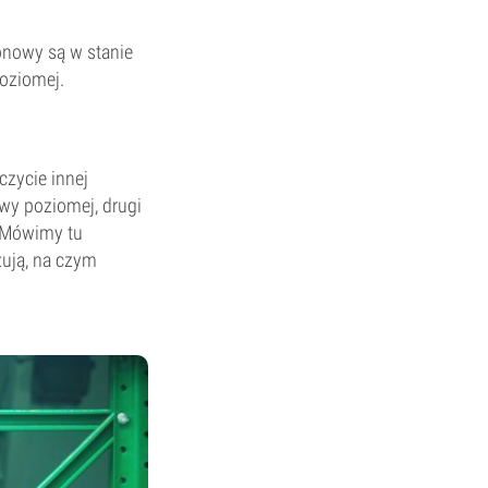
onowy są w stanie
poziomej.
czycie innej
awy poziomej, drugi
. Mówimy tu
ują, na czym