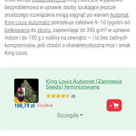
CBD
bezproblemowa w uprawie, osoby szukające jeszcze
0–1%
prostszego rozwiązania mogą sięgnąć po wariant
Automat
.
Typ kwitnienia
King Louis Automatic
Fotoperiod
potrzebuje zaledwie 9–10 tygodni od
kiełkowania
do
zbioru
, zapewniając do 300 g/m² w uprawie
indoor i do 150 g z rośliny na zewnątrz — i to bez żadnych
kompromisów, jeśli chodzi o charakterystyczną moc i smak
King Louis.
King Louis Automat (Zamnesia
Seeds) feminizowane
48
Rodzice
100,
79
zł
111,
99
zł
OG Kush x LA Confidential x Ruderalis
Genetyka
Szczegóły
75% Indica /
25% Sativa
Czas kwitnienia
9–10 tygodni od nasiona do zbiorów