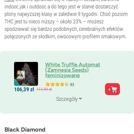
indoor, jak i outdoor, a do tego jest w stanie dostarczyć
plony najwyższej klasy w zaledwie 9 tygodni. Choć poziom
THC jest tu nieco niższy – około 23% – możesz
spodziewać się bardzo podobnych, cerebralnych efektów
połączonych ze słodkim, owocowym profilem smakowym.
White Truffle Automat
(Zamnesia Seeds)
feminizowane
93
Rodzice
106,
39
zł
111,
99
zł
GG x Peanut Butter Breath x Ruderalis
Genetyka
Szczegóły
60% Indica /
40% Sativa
Czas kwitnienia
8–9 tygodni od nasiona do zbiorów
THC
23%
Black Diamond
CBD