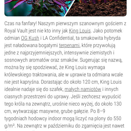
Czas na fanfary! Naszym pierwszym szanownym gościem z
Royal Vault jest nie kto inny jak
King Louis
. Jako potomek
odmian
OG Kush
i LA Confidential, ta smakowita hybryda
jest naładowana bogatymi
terpenami
, które przywołują
jedne z najprzyjemniejszych, intensywnie ziemistych i
sosnowych aromatów oraz smaków. Sugerując się nazwą,
można by się spodziewać, że King Louis wymaga
królewskiego traktowania, ale w uprawie ta odmiana wcale
nie jest kapryśna. Dorastając do około 120 cm, King Louis
idealnie nadaje się do szafek,
małych namiotów
i innych
ciasnych przestrzeni do uprawy. Jeśli zechcesz wypuścić
tego króla na zewnątrz, urośnie nieco wyżej, do około 130
cm, wytwarzając masywne, grube gałęzie. Po 8–9
tygodniach hodowcy indoor mogą liczyć na plony do 550
g/m². Na zewnątrz w październiku do zgarnięcia jest nawet