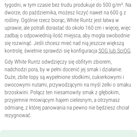
tygodni, w tym czasie bez trudu produkuje do 500 g/m². Na
dworze, do października, możesz liczyć nawet na 600 g z
rośliny. Ogólnie rzecz biorąc, White Runtz jest łatwa w
uprawie, ale potrafi dorastać do około 160 cm i więcej, więc
zadbaj o odpowiednią ilość miejsca, aby mogła swobodnie
się rozwinąć. Jeśli chcesz mieć nad nią jeszcze większą
kontrolę, świetnie sprawdzi się konfiguracja
SOG lub ScrOG
.
Gdy White Runtz odwdzięczy się obfitym zbiorem,
nadchodzi pora, by w pełni docenić jej smak i działanie.
Duże, zbite topy są wypełnione słodkimi, cukierkowymi i
owocowymi nutami, przywodzącymi na myśl żelki o smaku
brzoskwini. Połącz ten niesamowity smak z głębokim,
przyjemnie mrowiącym hajem cielesnym, a otrzymasz
odmianę, z której panowania na pewno nie będziesz chciał
rezygnować.