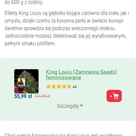
do 600 g z rośliny.
Efekty King Louis są głęboko kojące zarówno dla ciała, jak i
umysłu, dzięki czemu ta koronna perła w świecie konopi
świetnie sprawdza się podczas wieczornego relaksu.
Jednocześnie możesz delektować się jej wyrafinowanym,
pełnym smaku profilem.
King Louis (Zamnesia Seeds)
feminizowane
44
Rodzice
55,
99
zł
111,
99
zł
OG Kush x LA Confidential
Genetyka
Szczegóły
75% Indica /
25% Sativa
Czas kwitnienia
8–9 tygodni
THC
24%
Choć wersja
fotoperiodyczna
King Louis jest wyjątkowo