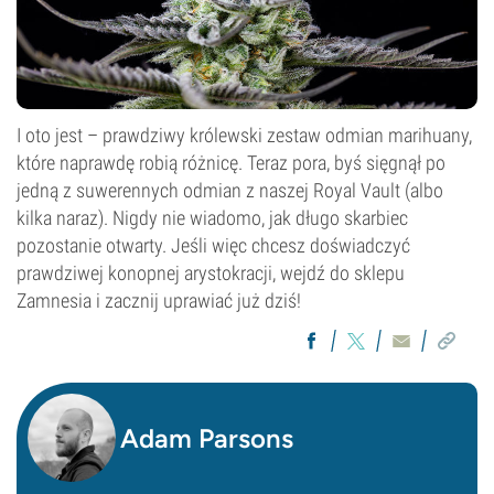
I oto jest – prawdziwy królewski zestaw odmian marihuany,
które naprawdę robią różnicę. Teraz pora, byś sięgnął po
jedną z suwerennych odmian z naszej Royal Vault (albo
kilka naraz). Nigdy nie wiadomo, jak długo skarbiec
pozostanie otwarty. Jeśli więc chcesz doświadczyć
prawdziwej konopnej arystokracji, wejdź do sklepu
Zamnesia i zacznij uprawiać już dziś!
Adam Parsons