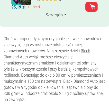
Rodzice
95,
19
zł
111,
99
zł
Blackberry × Diamond OG
Genetyka
Szczegóły
90% Indica /
10% Sativa
Czas kwitnienia
8–9 tygodni
THC
23%
Choć w fotoperiodycznym oryginale jest wiele powodów do
CBD
zachwytu, jego wzrost może odstraszyć mniej
0–1%
zaprawionych growerów. Na szczęście dzięki
Black
Typ kwitnienia
Diamond Auto
Fotoperiod
wciąż możesz cieszyć się
charakterystycznym smakiem i działaniem tej odmiany –
tyle że w krótszym czasie i przy bardziej kompaktowych
roślinach. Dorastając do około 80 cm w pomieszczeniach i
maksymalnie 150 cm na zewnątrz, Black Diamond Auto jest
gotowa w 9 tygodni od kiełkowania i zapewnia plony do
300 g/m² w indoorze oraz około 250 g z rośliny uprawianej
na zewnątrz.