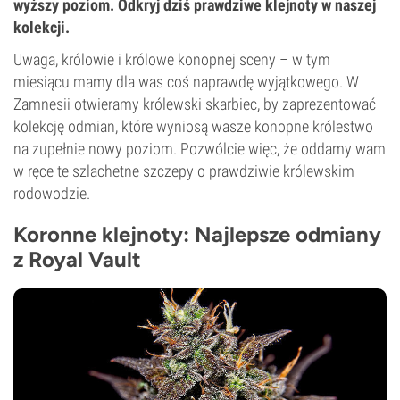
wyższy poziom. Odkryj dziś prawdziwe klejnoty w naszej
kolekcji.
Uwaga, królowie i królowe konopnej sceny – w tym
miesiącu mamy dla was coś naprawdę wyjątkowego. W
Zamnesii otwieramy królewski skarbiec, by zaprezentować
kolekcję odmian, które wyniosą wasze konopne królestwo
na zupełnie nowy poziom. Pozwólcie więc, że oddamy wam
w ręce te szlachetne szczepy o prawdziwie królewskim
rodowodzie.
Koronne klejnoty: Najlepsze odmiany
z Royal Vault