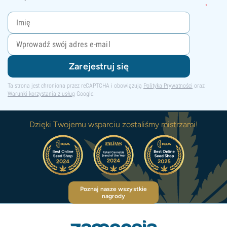
Zarejestruj się
Ta strona jest chroniona przez reCAPTCHA i obowiązują
Polityka Prywatności
oraz
Warunki korzystania z usług
Google.
Dzięki Twojemu wsparciu zostaliśmy mistrzami!
Poznaj nasze wszystkie
nagrody