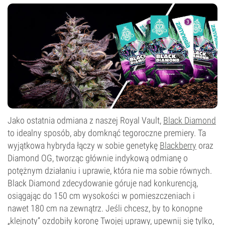
0–1%
Typ kwitnienia
Autokwitnący
Jako ostatnia odmiana z naszej Royal Vault,
Black Diamond
to idealny sposób, aby domknąć tegoroczne premiery. Ta
wyjątkowa hybryda łączy w sobie genetykę
Blackberry
oraz
Diamond OG, tworząc głównie indykową odmianę o
potężnym działaniu i uprawie, która nie ma sobie równych.
Black Diamond zdecydowanie góruje nad konkurencją,
osiągając do 150 cm wysokości w pomieszczeniach i
nawet 180 cm na zewnątrz. Jeśli chcesz, by to konopne
„klejnoty” ozdobiły koronę Twojej uprawy, upewnij się tylko,