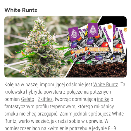
THC
24%
White Runtz
CBD
0–1%
Typ kwitnienia
Autokwitnący
Kolejna w naszej imponującej odsłonie jest
White Runtz
. Ta
królewska hybryda powstała z połączenia potężnych
odmian
Gelato
i
Zkittlez
, tworząc dominującą
indikę
o
fantastycznym profilu terpenowym, którego miłośnicy
smaku nie chcą przegapić. Zanim jednak spróbujesz White
Runtz, warto wiedzieć, jak radzi sobie w uprawie. W
pomieszczeniach na kwitnienie potrzebuje jedynie 8–9