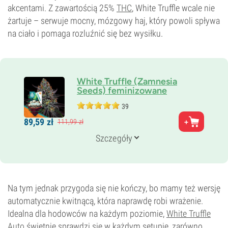
akcentami. Z zawartością 25%
THC
, White Truffle wcale nie
żartuje – serwuje mocny, mózgowy haj, który powoli spływa
na ciało i pomaga rozluźnić się bez wysiłku.
White Truffle (Zamnesia
Seeds) feminizowane
39
Rodzice
89,
59
zł
111,
99
zł
GG x Peanut Butter Breath
Genetyka
Szczegóły
60% Indica /
40% Sativa
Czas kwitnienia
9–10 tygodni
THC
25%
Na tym jednak przygoda się nie kończy, bo mamy też wersję
CBD
automatycznie kwitnącą, która naprawdę robi wrażenie.
0–1%
Idealna dla hodowców na każdym poziomie,
White Truffle
Typ kwitnienia
Auto
świetnie sprawdzi się w każdym setupie, zarówno
Fotoperiod