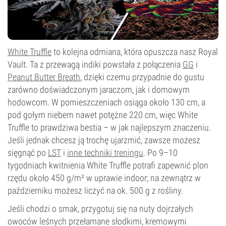
White Truffle
to kolejna odmiana, która opuszcza nasz Royal
Vault. Ta z przewagą indiki powstała z połączenia
GG
i
Peanut Butter Breath
, dzięki czemu przypadnie do gustu
zarówno doświadczonym jaraczom, jak i domowym
hodowcom. W pomieszczeniach osiąga około 130 cm, a
pod gołym niebem nawet potężne 220 cm, więc White
Truffle to prawdziwa bestia – w jak najlepszym znaczeniu.
Jeśli jednak chcesz ją trochę ujarzmić, zawsze możesz
sięgnąć po
LST
i
inne techniki treningu
. Po 9–10
tygodniach kwitnienia White Truffle potrafi zapewnić plon
rzędu około 450 g/m² w uprawie indoor; na zewnątrz w
październiku możesz liczyć na ok. 500 g z rośliny.
Jeśli chodzi o smak, przygotuj się na nuty dojrzałych
owoców leśnych przełamane słodkimi, kremowymi