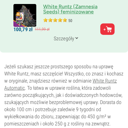
White Runtz (Zamnesia
Seeds) feminizowane
50
Rodzice
100,
79
zł
111,
99
zł
Zkittlez x Gelato
Genetyka
Szczegóły
70% Indica /
30% Sativa
Czas kwitnienia
8–9 tygodni
THC
24%
Jeżeli szukasz jeszcze prostszego sposobu na uprawę
CBD
White Runtz, masz szczęście! Wszystko, co znasz i kochasz
0–1%
w oryginale, znajdziesz również w odmianie
White Runtz
Typ kwitnienia
Automatic
Fotoperiod
. To łatwa w uprawie roślina, która zadowoli
zarówno początkujących, jak i doświadczonych hodowców,
szukających możliwie bezproblemowej uprawy. Dorasta do
około 100 cm i potrzebuje zaledwie 9 tygodni od
wykiełkowania do zbioru, zapewniając do 450 g/m² w
pomieszczeniach i około 250 g z rośliny na zewnątrz.