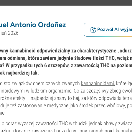
uel Antonio Ordoñez
Pozwól AI wyjaś
pień 2026
wny kannabinoid odpowiedzialny za charakterystyczne „odurz
em odmiana, która zawiera jedynie śladowe ilości THC, wciąż
a? W przypadku tych 6 szczepów, z zawartością THC na poziomi
ak najbardziej tak.
ad sto związków chemicznych zwanych
kannabinoidami
, które ł
inoidowymi w ludzkim organizmie. Co za szczęśliwy zbieg ewol
óżne efekty – najbardziej znany to haj, za który odpowiada tetr
jduje też zastosowanie medyczne jako środek przeciwbólowy, po
ie.
 o coraz wyższej zawartości THC wzbudził jednak obawy związ
zku, który nie zawsze jest pożądany. Inny kannabinoid,
kannabi