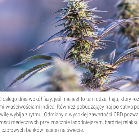
całego dnia wokół fazy, jeśli nie jest to ten rodzaj haju, który ro
ymi właściwościami
indica
. Również pobudzający haj po
sativa
po
wilę wybija z rytmu. Odmiany o wysokiej zawartości CBD pozwalaj
wości medycznych przy znacznie łagodniejszym, bardziej relaks
d czołowych banków nasion na świecie.