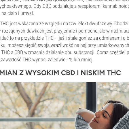
sychoaktywnego. Gdy CBD oddziałuje z receptorami kannabinoi
na ciało i umysł.
THC jest wskazana ze względu na tzw. efekt dwufazowy. Chodzi o
rozsądnych dawkach jest przyjemne i pomocne, ale w nadmiarze
widać to na przykładzie THC – jeśli stale gonisz za odmianami o
zku, możesz stępić swoją wrażliwość na haj przy umiarkowanyc
HC a CBD wzmacnia działanie obu substancji. Coraz częściej po
 zawartość THC wynosi zaledwie 1% lub mniej.
IAN Z WYSOKIM CBD I NISKIM THC