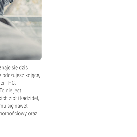
naje się dziś
e odczujesz kojące,
ści THC.
o nie jest
ch ziół i kadzideł,
 mu się nawet
dpornościowy oraz