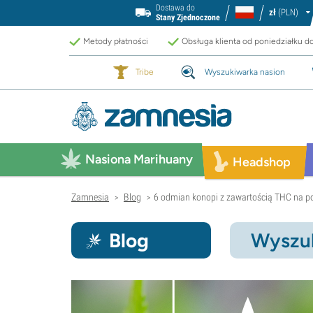
Dostawa do
zł
(PLN)
Stany Zjednoczone
Metody płatności
Obsługa klienta od poniedziałku d
Tribe
Wyszukiwarka nasion
Nasiona Marihuany
Headshop
Zamnesia
Blog
6 odmian konopi z zawartością THC na p
>
>
Blog
Wyszuk