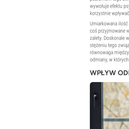
wywołuje efektu p
korzystnie wpływać 
Umiarkowana ilość 
coś przyjmowane w 
zalety. Doskonale 
stężeniu tego zwią
równowaga między T
odmiany, w których
WPŁYW ODM