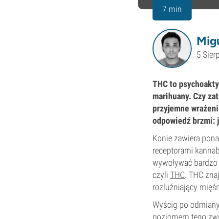
7 min
Mig
5 Sier
THC to psychoakty
marihuany. Czy zat
przyjemne wrażeni
odpowiedź brzmi: j
Konie zawiera pon
receptorami kannab
wywoływać bardzo r
czyli
THC
. THC zna
rozluźniający mięśn
Wyścig po odmiany
poziomem tego zwią