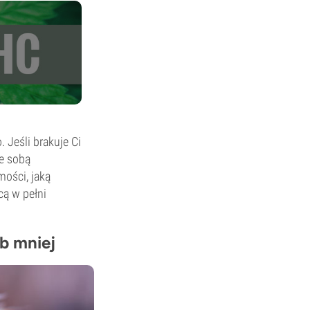
 Jeśli brakuje Ci
e sobą
mości, jaką
cą w pełni
b mniej