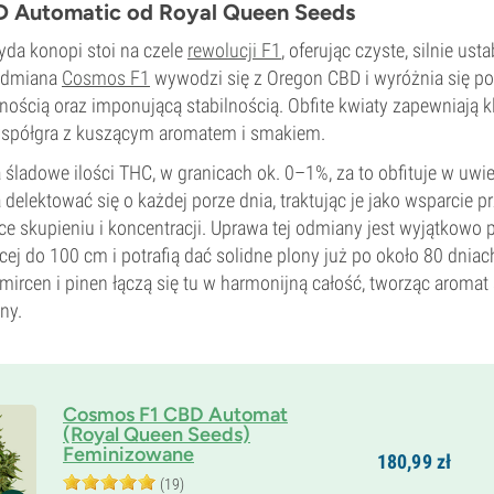
 Automatic od Royal Queen Seeds
yda konopi stoi na czele
rewolucji F1
, oferując czyste, silnie ust
 Odmiana
Cosmos F1
wywodzi się z Oregon CBD i wyróżnia się potę
ością oraz imponującą stabilnością. Obfite kwiaty zapewniają kl
e współgra z kuszącym aromatem i smakiem.
śladowe ilości THC, w granicach ok. 0–1%, za to obfituje w uwie
elektować się o każdej porze dnia, traktując je jako wsparcie 
ące skupieniu i koncentracji. Uprawa tej odmiany jest wyjątkowo p
cej do 100 cm i potrafią dać solidne plony już po około 80 dniac
mircen i pinen łączą się tu w harmonijną całość, tworząc aromat
ny.
Cosmos F1 CBD Automat
(Royal Queen Seeds)
Feminizowane
180,
99
zł
(19)