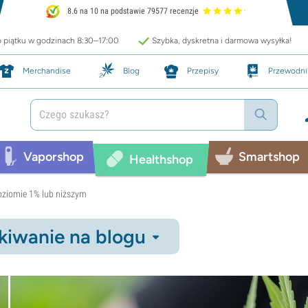
8.6 na 10 na podstawie 79577 recenzje
o piątku w godzinach 8:30–17:00
Szybka, dyskretna i darmowa wysyłka!
Merchandise
Blog
Przepisy
Przewodni
Vaporshop
Smartshop
Healthshop
oziomie 1% lub niższym
iwanie na blogu