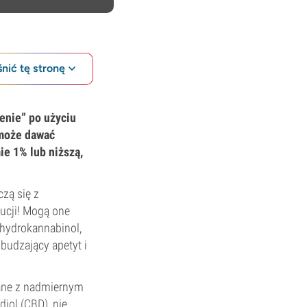
nić tę stronę
enie” po użyciu
 może dawać
e 1% lub niższą,
ączą się z
ucji! Mogą one
ahydrokannabinol,
budzający apetyt i
ane z nadmiernym
diol (CBD)
, nie