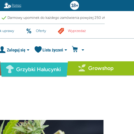
Pomoc
Darmowy upominek do każdego zamówienia powyżej 250 zł
k uprawy
Oferty
Wyprzedaż
Zaloguj się
Lista życzeń
Growshop
Grzybki Halucynki