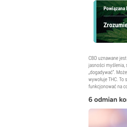
Powiązana 
Zrozumie
CBD uznawane jest 
jasności myślenia,
„dogadywać”. Może 
wywołuje THC. To s
funkcjonować na co 
6 odmian ko