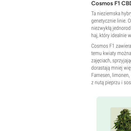
Cosmos F1 CBD
Ta nieziemska hybr
genetycznie linie.
niezwykłą jednorodn
haj, który idealni
Cosmos F1 zawiera 
temu kwiaty można d
zajęciach, sprzyjaj
dorastają mniej wię
Farnesen, limonen, 
z nutą pieprzu i sos