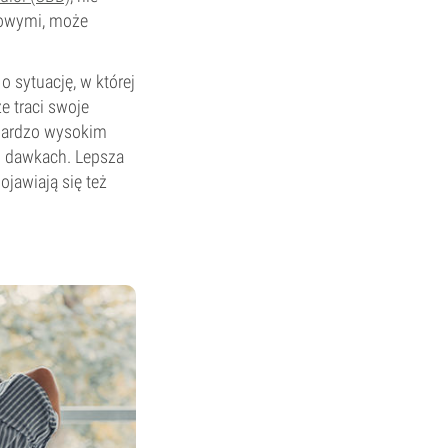
dowymi, może
 sytuację, w której
 traci swoje
 bardzo wysokim
h dawkach. Lepsza
jawiają się też