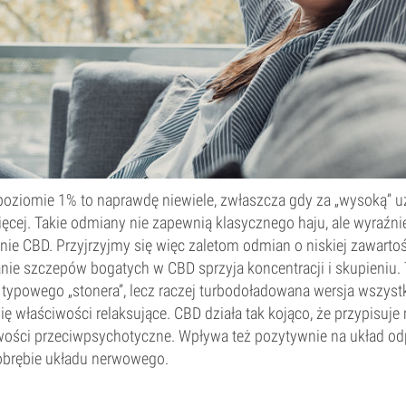
oziomie 1% to naprawdę niewiele, zwłaszcza gdy za „wysoką” uz
ęcej. Takie odmiany nie zapewnią klasycznego haju, ale wyraźni
nie CBD. Przyjrzyjmy się więc zaletom odmian o niskiej zawarto
nie szczepów bogatych w CBD sprzyja koncentracji i skupieniu. T
typowego „stonera”, lecz raczej turbodoładowana wersja wszystki
ię właściwości relaksujące. CBD działa tak kojąco, że przypisuje
wości przeciwpsychotyczne. Wpływa też pozytywnie na układ o
obrębie układu nerwowego.