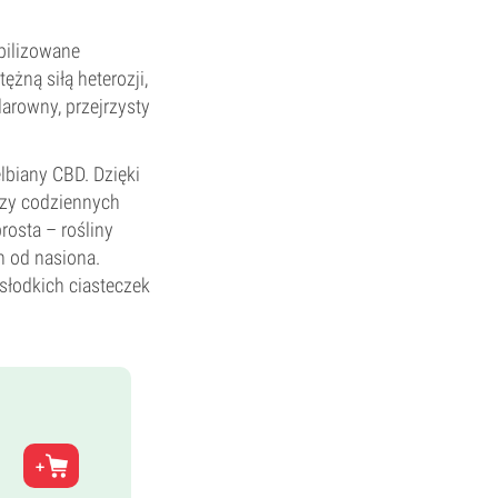
abilizowane
żną siłą heterozji,
arowny, przejrzysty
lbiany CBD. Dzięki
przy codziennych
rosta – rośliny
h od nasiona.
 słodkich ciasteczek