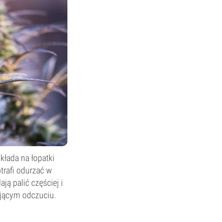
zkłada na łopatki
trafi odurzać w
ą palić częściej i
ującym odczuciu.