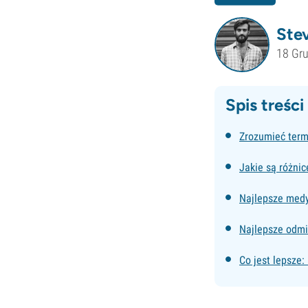
Ste
18 Gr
Spis treści
Zrozumieć term
Jakie są różni
Najlepsze med
Najlepsze odmi
Co jest lepsze