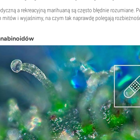
yczną a rekreacyjną marihuaną są często błędnie rozumiane. Po
h mitów i wyjaśnimy, na czym tak naprawdę polegają rozbieżnoś
nnabinoidów