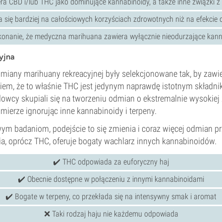
ra CBD i/lub THC jako dominujące kannabinoidy, a także inne związki z 
a się bardziej na całościowych korzyściach zdrowotnych niż na efekcie 
konanie, że medyczna marihuana zawiera wyłącznie nieodurzające kann
yjna
dmiany marihuany rekreacyjnej były selekcjonowane tak, by zawie
iem, że to właśnie THC jest jedynym naprawdę istotnym składn
owcy skupiali się na tworzeniu odmian o ekstremalnie wysokiej 
 mierze ignorując inne kannabinoidy i terpeny.
wym badaniom, podejście to się zmienia i coraz więcej odmian 
ia, oprócz THC, oferuje bogaty wachlarz innych kannabinoidów.
✔️ THC odpowiada za euforyczny haj
✔️ Obecnie dostępne w połączeniu z innymi kannabinoidami
✔️ Bogate w terpeny, co przekłada się na intensywny smak i aromat
❌ Taki rodzaj haju nie każdemu odpowiada