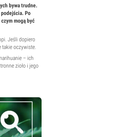
ych bywa trudne.
 podejścia. Po
 i czym mogą być
pi. Jeśli dopiero
 takie oczywiste.
marihuanie – ich
ronne zioło i jego