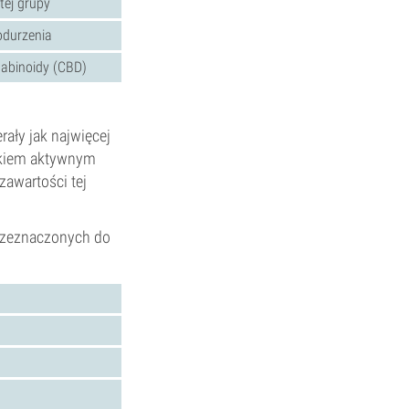
tej grupy
odurzenia
abinoidy (CBD)
rały jak najwięcej
ikiem aktywnym
zawartości tej
przeznaczonych do