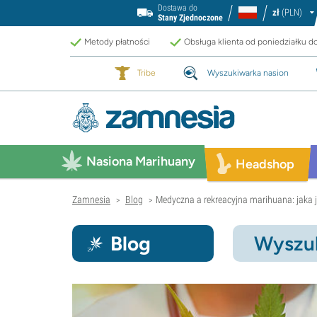
Dostawa do
zł
(PLN)
Stany Zjednoczone
Metody płatności
Obsługa klienta od poniedziałku d
Tribe
Wyszukiwarka nasion
Nasiona Marihuany
Headshop
Zamnesia
Blog
Medyczna a rekreacyjna marihuana: jaka j
>
>
Blog
Wyszuk