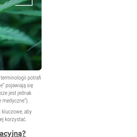
erminologii potrafi
” pojawiają się
sze jest jednak
ie medyczne”).
 kluczowe, aby
ej korzystać.
eacyjną?