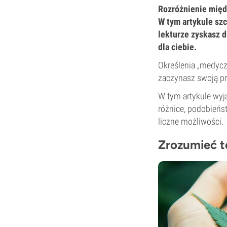
Rozróżnienie międ
W tym artykule sz
lekturze zyskasz d
dla ciebie.
Określenia „medyczn
zaczynasz swoją pr
W tym artykule wyj
różnice, podobieńst
liczne możliwości.
Zrozumieć t