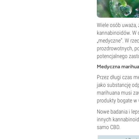
Wiele osób uważa, 
kannabinoidów. W d
„medyczne”. W rze
prozdrowotnych, p
potencjalnego zast
Medyczna marihu
Przez długi czas m
jako substancję od
marihuana musi zaw
produkty bogate w 
Nowe badania i lep
innych kannabinoi
samo CBD.