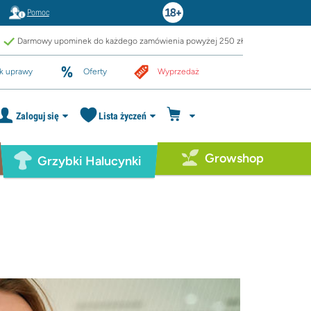
Pomoc
Darmowy upominek do każdego zamówienia powyżej 250 zł
k uprawy
Oferty
Wyprzedaż
Zaloguj się
Lista życzeń
Growshop
Grzybki Halucynki