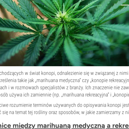
hodzących w świat konopi, odnalezienie się w związanej z nimi t
eślenia takie jak „marihuana medyczna” czy „konopie rekreacyjne
ach i w rozmowach specjalistów z branży. Ich znaczenie nie zaw
osób używa ich zamiennie (np. „marihuana rekreacyjna” i „konop
ciwe rozumienie terminów używanych do opisywania konopi jest
ię na temat tej rośliny oraz sposobów, w jakie zamierzamy z ni
żnice między marihuaną medyczną a rekr