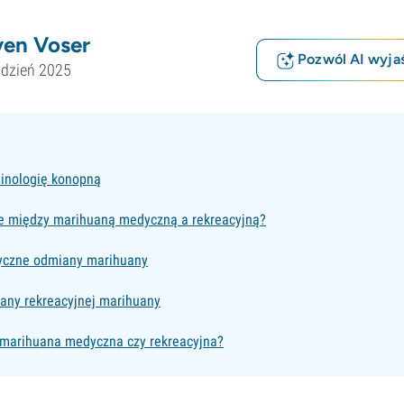
ven Voser
Pozwól AI wyjaś
udzień 2025
inologię konopną
ce między marihuaną medyczną a rekreacyjną?
yczne odmiany marihuany
any rekreacyjnej marihuany
: marihuana medyczna czy rekreacyjna?