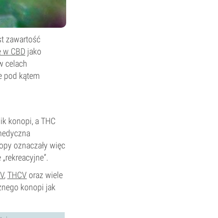
st zawartość
e w CBD
jako
w celach
e pod kątem
nik konopi, a THC
 medyczna
hopy oznaczały więc
„rekreacyjne”.
V
,
THCV
oraz wiele
cznego konopi jak