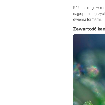
Różnice między med
najpopularniejszyc
dwiema formami.
Zawartość ka