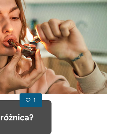
1
 różnica?