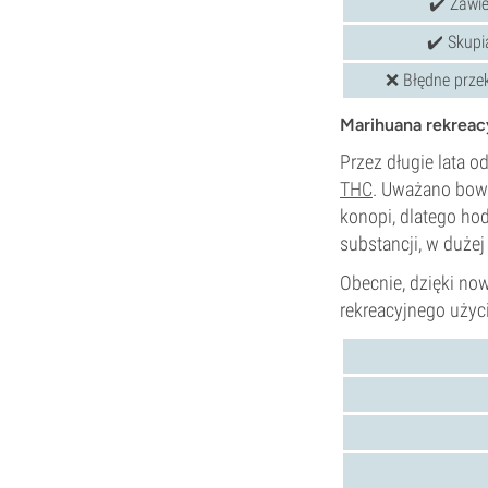
✔️ Zawie
✔️ Skupi
❌ Błędne prze
Marihuana rekreac
Przez długie lata o
THC
. Uważano bow
konopi, dlatego hod
substancji, w dużej
Obecnie, dzięki no
rekreacyjnego użyc