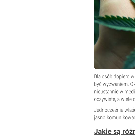
Dla osób dopiero wc
być wyzwaniem. Okr
nieustannie w medi
oczywiste, a wiele 
Jednocześnie właś
jasno komunikować s
Jakie są ró