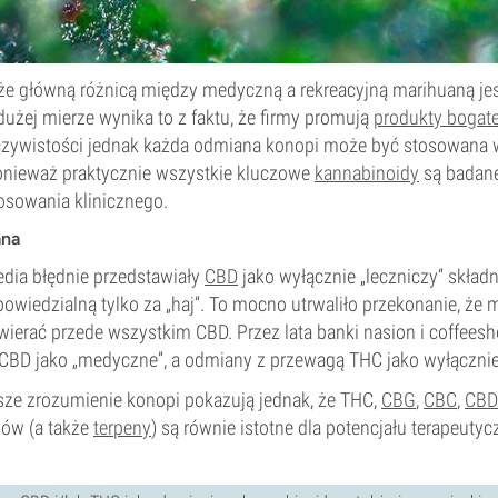
że główną różnicą między medyczną a rekreacyjną marihuaną je
użej mierze wynika to z faktu, że firmy promują
produkty bogat
czywistości jednak każda odmiana konopi może być stosowana 
onieważ praktycznie wszystkie kluczowe
kannabinoidy
są badan
osowania klinicznego.
ana
edia błędnie przedstawiały
CBD
jako wyłącznie „leczniczy” skład
powiedzialną tylko za „haj”. To mocno utrwaliło przekonanie, że
ierać przede wszystkim CBD. Przez lata banki nasion i coffees
CBD jako „medyczne”, a odmiany z przewagą THC jako wyłącznie 
sze zrozumienie konopi pokazują jednak, że THC,
CBG
,
CBC
,
CBD
dów (a także
terpeny
) są równie istotne dla potencjału terapeuty