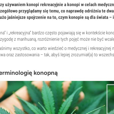
zy używaniem konopi rekreacyjnie a konopi w celach medyczn
czegółowo przyglądamy się temu, co naprawdę odróżnia te dwa
użo jaśniejsze spojrzenie na to, czym konopie są dla świata –
a” i „rekreacyjna” bardzo często pojawiają się w kontekście kono
zygodę z marihuaną, rozróżnienie tych pojęć może nie być wcale
aśnimy wszystko, co warto wiedzieć o medycznej i rekreacyjnej 
wa oraz zastosowania – tak, abyś lepiej zrozumiał(a) to wszechst
erminologię konopną