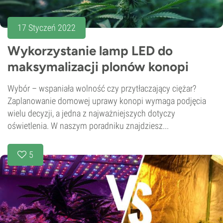
17 Styczeń 2022
Wykorzystanie lamp LED do
maksymalizacji plonów konopi
Wybór – wspaniała wolność czy przytłaczający ciężar?
Zaplanowanie domowej uprawy konopi wymaga podjęcia
wielu decyzji, a jedna z najważniejszych dotyczy
oświetlenia. W naszym poradniku znajdziesz...
5