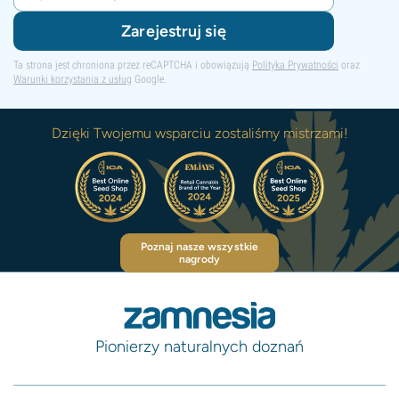
Zarejestruj się
Ta strona jest chroniona przez reCAPTCHA i obowiązują
Polityka Prywatności
oraz
Warunki korzystania z usług
Google.
Dzięki Twojemu wsparciu zostaliśmy mistrzami!
Poznaj nasze wszystkie
nagrody
Pionierzy naturalnych doznań