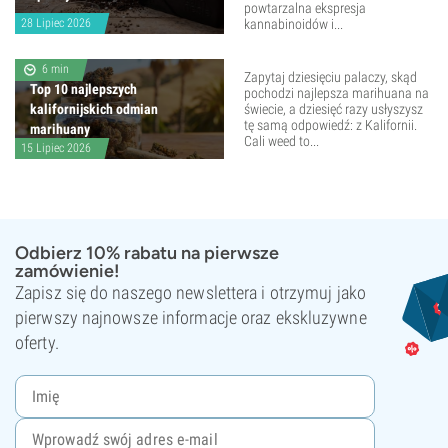
powtarzalna ekspresja
28 Lipiec 2026
kannabinoidów i...
6 min
Zapytaj dziesięciu palaczy, skąd
Top 10 najlepszych
pochodzi najlepsza marihuana na
kalifornijskich odmian
świecie, a dziesięć razy usłyszysz
tę samą odpowiedź: z Kalifornii.
marihuany
Cali weed to...
15 Lipiec 2026
Odbierz 10% rabatu na pierwsze
zamówienie!
Zapisz się do naszego newslettera i otrzymuj jako
pierwszy najnowsze informacje oraz ekskluzywne
oferty.