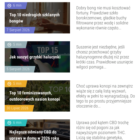
6 min
Dobry bong nie musi kosztować
fortuny. Prawdziwe szkło
Top 10 niedrogich szklanych
borokrzemowe, gładkie buchy
bongów
filtrowane przez wodę i solidne
wykonanie równie często...
7 Sierpień 2026
5 min
Suszenie jest niezbędne, jeśli
chcesz przechować grzyby
Jak suszyć grzybki halucynki
halucynogenne dłużej niż przez
krótki czas. Prawidłowe usunięcie
wilgoci pomaga...
5 Sierpień 2026
5 min
Choć uprawa konopi na zewnątrz
wiąże się z całą listą wyzwań,
Top 10 feminizowanych,
efekty w pełni to wynagradzają. Do
outdoorowych nasion konopi
tego to po prostu przyjemniejsze
otoczenie do...
30 Lipiec 2026
Uprawa pod kątem CBD trochę
6 min
różni się od pogoni za jak
Najlepsze odmiany CBD do
najwyższym poziomem THC.
Liczą się stabilna genetyka,
uprawy w domu w 2026 roku