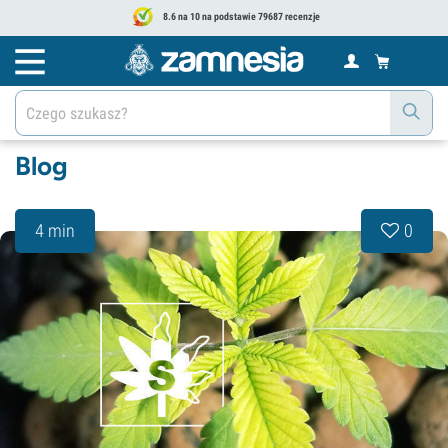
8.6 na 10 na podstawie 79687 recenzje
Blog
4 min
0