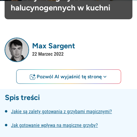
halucynogennych w kuchni
Max Sargent
22 Marzec 2022
Pozwól AI wyjaśnić tę stronę
Spis treści
Jakie są zalety gotowania z grzybami magicznymi?
Jak gotowanie wpływa na magiczne grzyby?