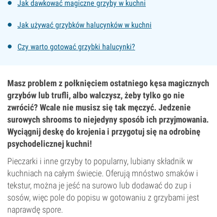
Jak dawkować magiczne grzyby w kuchni
Jak używać grzybków halucynków w kuchni
Czy warto gotować grzybki halucynki?
Masz problem z połknięciem ostatniego kęsa magicznych
grzybów lub trufli, albo walczysz, żeby tylko go nie
zwrócić? Wcale nie musisz się tak męczyć. Jedzenie
surowych shrooms to niejedyny sposób ich przyjmowania.
Wyciągnij deskę do krojenia i przygotuj się na odrobinę
psychodelicznej kuchni!
Pieczarki i inne grzyby to popularny, lubiany składnik w
kuchniach na całym świecie. Oferują mnóstwo smaków i
tekstur, można je jeść na surowo lub dodawać do zup i
sosów, więc pole do popisu w gotowaniu z grzybami jest
naprawdę spore.