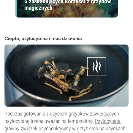
5 zaskakujących korzyści z grzybów
magicznych
Ciepło, psylocybina i moc działania
Podczas gotowania z użyciem grzybków zawierających
psylocybinę trzeba uważać na temperaturę.
Psylocybina
,
główny związek psychoaktywny w grzybkach halucynkach,