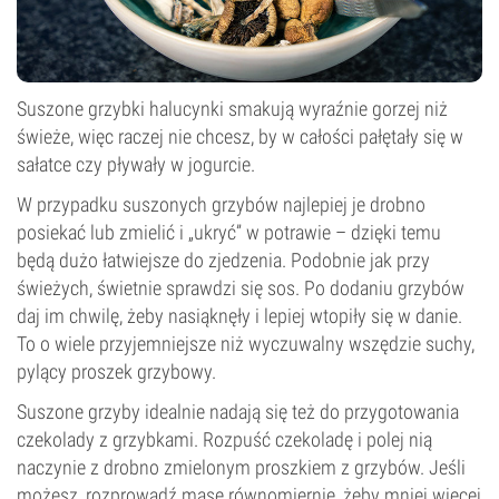
Suszone grzybki halucynki smakują wyraźnie gorzej niż
świeże, więc raczej nie chcesz, by w całości pałętały się w
sałatce czy pływały w jogurcie.
W przypadku suszonych grzybów najlepiej je drobno
posiekać lub zmielić i „ukryć” w potrawie – dzięki temu
będą dużo łatwiejsze do zjedzenia. Podobnie jak przy
świeżych, świetnie sprawdzi się sos. Po dodaniu grzybów
daj im chwilę, żeby nasiąknęły i lepiej wtopiły się w danie.
To o wiele przyjemniejsze niż wyczuwalny wszędzie suchy,
pylący proszek grzybowy.
Suszone grzyby idealnie nadają się też do przygotowania
czekolady z grzybkami. Rozpuść czekoladę i polej nią
naczynie z drobno zmielonym proszkiem z grzybów. Jeśli
możesz, rozprowadź masę równomiernie, żeby mniej więcej