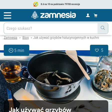
8.6 na 10 na podstawie 79708 recenzje
Zamnesia
Blog
Jak używać grzybów halucynogennych w kuchni
>
>
5
5 min
Jak używać grzybów