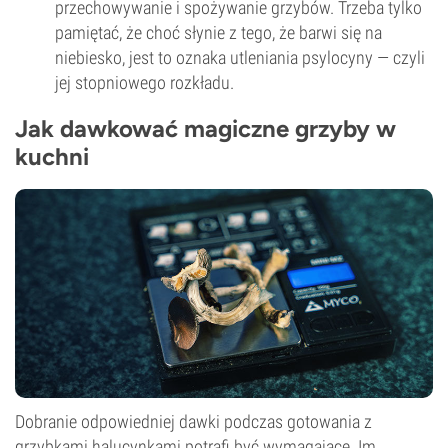
przechowywanie i spożywanie grzybów. Trzeba tylko
pamiętać, że choć słynie z tego, że barwi się na
niebiesko, jest to oznaka utleniania psylocyny — czyli
jej stopniowego rozkładu.
Jak dawkować magiczne grzyby w
kuchni
Dobranie odpowiedniej dawki podczas gotowania z
grzybkami halucynkami potrafi być wymagające. Im