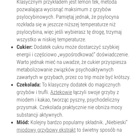
Klasycznym przykładem jest lemon tek, metoda
pozwalająca wycisnąć maksimum z grzybów
psylocybinowych. Pamiętaj jednak, że psylocyna
rozkłada się w jeszcze niższej temperaturze niż
psylocybina, więc jeśli wybierasz tę drogę, trzymaj
wszystko w niskiej temperaturze.
Cukier:
Dodatek cukru może dostarczyć szybkiej
energii i częściowo „wypośrodkować” doświadczenie.
Warto jednak mieć na uwadze, że cukier przyspiesza
metabolizowanie związków psychoaktywnych
zawartych w grzybach, przez co trip może być krótszy.
Czekolada:
To klasyczny dodatek do magicznych
grzybów i trufli.
Aztekowie
łączyli swoje grzyby z
miodem i kakao, tworząc pyszny, psychodeliczny
przysmak. Czekolada praktycznie nie obniża mocy
substancji aktywnych.
Miód:
Kolejny bardzo popularny składnik. „Niebieski”
miodowy grzybowy ekstrakt
to świetny sposób na