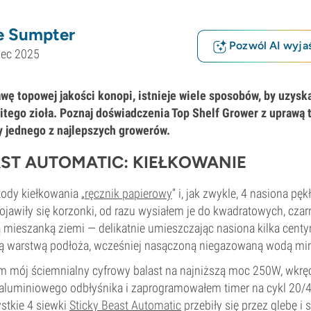
e Sumpter
Pozwól AI wyjaś
iec 2025
awę topowej jakości konopi, istnieje wiele sposobów, by uzyska
ego zioła. Poznaj doświadczenia Top Shelf Grower z uprawą t
y jednego z najlepszych growerów.
AST AUTOMATIC: KIEŁKOWANIE
ody kiełkowania „
ręcznik papierowy
” i, jak zwykle, 4 nasiona pę
ojawiły się korzonki, od razu wysiałem je do kwadratowych, cza
 mieszanką ziemi — delikatnie umieszczając nasiona kilka cent
ią warstwą podłoża, wcześniej nasączoną niegazowaną wodą min
m mój ściemnialny cyfrowy balast na najniższą moc 250W, wkr
luminiowego odbłyśnika i zaprogramowałem timer na cykl 20/4
stkie 4 siewki
Sticky Beast Automatic
przebiły się przez glebę i 