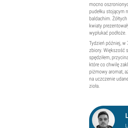
mocno oszronionych
pudełku stojącym na
baldachim. Żółtych
kwiaty prezentowały
wypłukać podłoże.
Tydzień później, w
zbiory. Większość 
spędziłem, przycin
które co chwilę zak
piżmowy aromat, aż
na uczczenie udane
zioła.
L