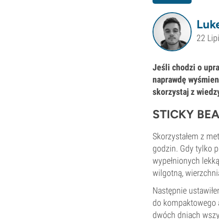
Luk
22 Lip
Jeśli chodzi o upr
naprawdę wyśmienit
skorzystaj z wiedz
STICKY BE
Skorzystałem z met
godzin. Gdy tylko p
wypełnionych lekką
wilgotną, wierzchn
Następnie ustawiłe
do kompaktowego a
dwóch dniach wszy