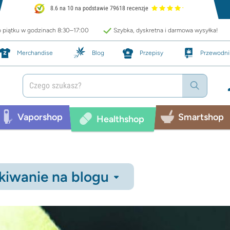
8.6 na 10 na podstawie 79618 recenzje
o piątku w godzinach 8:30–17:00
Szybka, dyskretna i darmowa wysyłka!
Merchandise
Blog
Przepisy
Przewodni
Vaporshop
Smartshop
Healthshop
iwanie na blogu