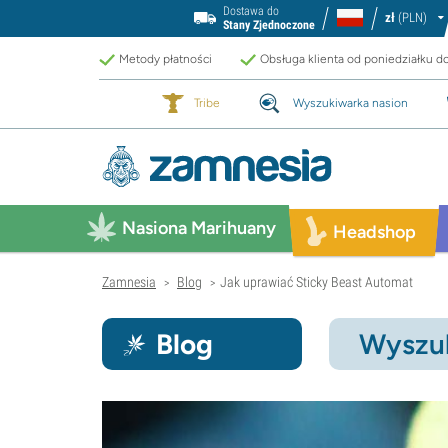
Dostawa do
zł
(PLN)
Stany Zjednoczone
Metody płatności
Obsługa klienta od poniedziałku d
Tribe
Wyszukiwarka nasion
Nasiona Marihuany
Headshop
Zamnesia
Blog
Jak uprawiać Sticky Beast Automat
>
>
Blog
Wyszuk