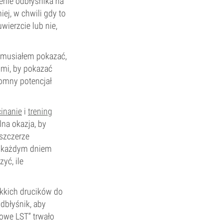
enie odbłyśnika na
ej, w chwili gdy to
uwierzcie lub nie,
 musiałem pokazać,
 mi, by pokazać
romny potencjał
cinanie
i
trening
na okazja, by
 szczerze
 z każdym dniem
zyć, ile
ękkich drucików do
dbłyśnik, aby
owe LST” trwało