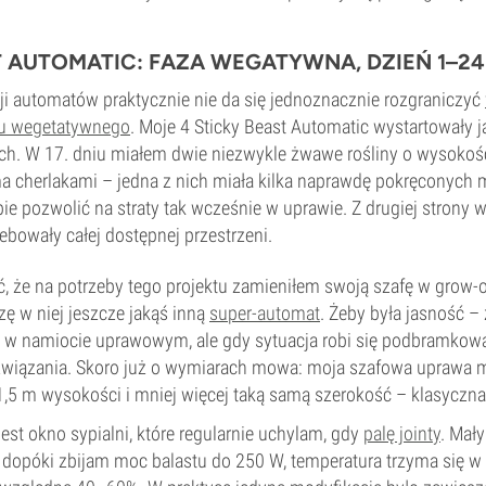
T AUTOMATIC: FAZA WEGATYWNA, DZIEŃ 1–24
ji automatów praktycznie nie da się jednoznacznie rozgraniczyć
u wegetatywnego
. Moje 4 Sticky Beast Automatic wystartowały j
ich. W 17. dniu miałem dwie niezwykle żwawe rośliny o wysokośc
 cherlakami – jedna z nich miała kilka naprawdę pokręconych mut
e pozwolić na straty tak wcześnie w uprawie. Z drugiej strony w
ebowały całej dostępnej przestrzeni.
że na potrzeby tego projektu zamieniłem swoją szafę w grow-o
ę w niej jeszcze jakąś inną
super-automat
. Żeby była jasność 
k”, w namiocie uprawowym, ale gdy sytuacja robi się podbramkowa
związania. Skoro już o wymiarach mowa: moja szafowa uprawa 
1,5 m wysokości i mniej więcej taką samą szerokość – klasyczna
est okno sypialni, które regularnie uchylam, gdy
palę jointy
. Mał
 i dopóki zbijam moc balastu do 250 W, temperatura trzyma się 