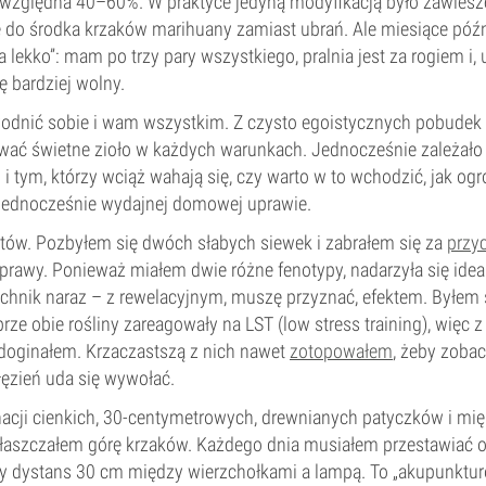
 względna 40–60%. W praktyce jedyną modyfikacją było zawiesz
e do środka krzaków marihuany zamiast ubrań. Ale miesiące późni
a lekko”: mam po trzy pary wszystkiego, pralnia jest za rogiem i, 
ę bardziej wolny.
odnić sobie i wam wszystkim. Z czysto egoistycznych pobudek
wać świetne zioło w każdych warunkach. Jednocześnie zależało
i tym, którzy wciąż wahają się, czy warto w to wchodzić, jak og
a jednocześnie wydajnej domowej uprawie.
tów. Pozbyłem się dwóch słabych siewek i zabrałem się za
przy
prawy. Ponieważ miałem dwie różne fenotypy, nadarzyła się ideal
echnik naraz – z rewelacyjnym, muszę przyznać, efektem. Byłem
rze obie rośliny zareagowały na LST (low stress training), więc
 doginałem. Krzaczastszą z nich nawet
zotopowałem
, żeby zobac
ęzień uda się wywołać.
acji cienkich, 30-centymetrowych, drewnianych patyczków i mi
 spłaszczałem górę krzaków. Każdego dnia musiałem przestawiać o
 dystans 30 cm między wierzchołkami a lampą. To „akupunktur