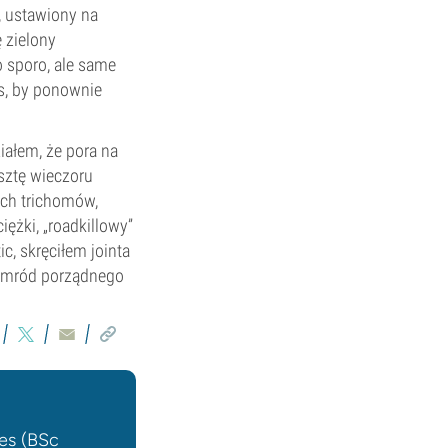
, ustawiony na
ę zielony
 sporo, ale same
as, by ponownie
iałem, że pora na
sztę wieczoru
ych trichomów,
iężki, „roadkillowy”
, skręciłem jointa
 smród porządnego
ces (BSc