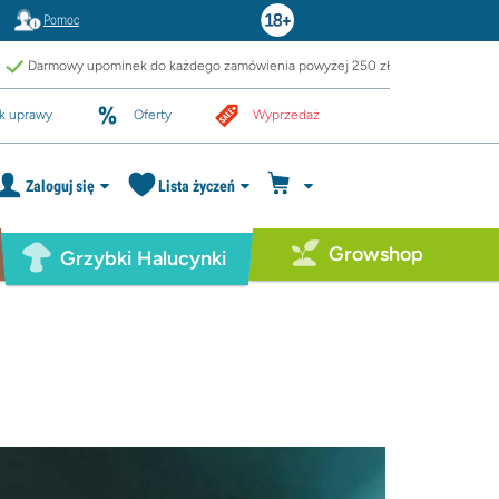
Pomoc
Darmowy upominek do każdego zamówienia powyżej 250 zł
k uprawy
Oferty
Wyprzedaż
Zaloguj się
Lista życzeń
Growshop
Grzybki Halucynki