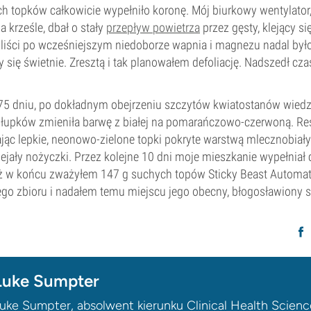
 topków całkowicie wypełniło koronę. Mój biurkowy wentylator
 krześle, dbał o stały
przepływ powietrza
przez gęsty, klejący si
 liści po wcześniejszym niedoborze wapnia i magnezu nadal było
 się świetnie. Zresztą i tak planowałem defoliację. Nadszedł cz
 75 dniu, po dokładnym obejrzeniu szczytów kwiatostanów wiedz
słupków zmieniła barwę z białej na pomarańczowo-czerwoną. Re
ając lepkie, neonowo-zielone topki pokryte warstwą mlecznobiał
lejały nożyczki. Przez kolejne 10 dni moje mieszkanie wypełniał c
 w końcu zważyłem 147 g suchych topów Sticky Beast Automatic
go zbioru i nadałem temu miejscu jego obecny, błogosławiony
Luke Sumpter
uke Sumpter, absolwent kierunku Clinical Health Scien