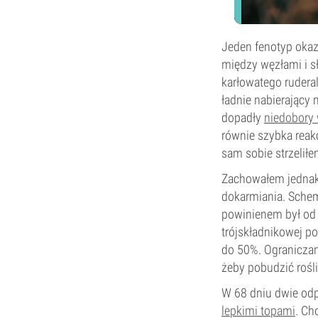
Jeden fenotyp okaz
między węzłami i s
karłowatego ruderal
ładnie nabierający 
dopadły
niedobory
równie szybka reakc
sam sobie strzeliłe
Zachowałem jednak
dokarmiania. Sche
powinienem był od 
trójskładnikowej p
do 50%. Ograniczan
żeby pobudzić rośli
W 68 dniu dwie odp
lepkimi topami
. Ch