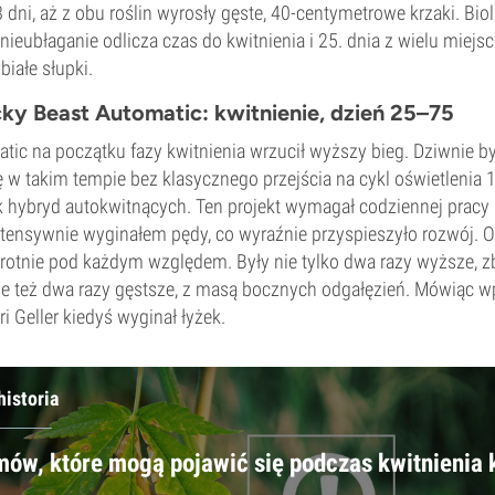
 dni, aż z obu roślin wyrosły gęste, 40-centymetrowe krzaki. Bio
nieubłaganie odlicza czas do kwitnienia i 25. dnia z wielu miejs
białe słupki.
cky Beast Automatic: kwitnienie, dzień 25–75
tic na początku fazy kwitnienia wrzucił wyższy bieg. Dziwnie był
ę w takim tempie bez klasycznego przejścia na cykl oświetlenia 
k hybryd autokwitnących. Ten projekt wymagał codziennej pracy
intensywnie wyginałem pędy, co wyraźnie przyspieszyło rozwój. O
rotnie pod każdym względem. Były nie tylko dwa razy wyższe, zb
le też dwa razy gęstsze, z masą bocznych odgałęzień. Mówiąc w
i Geller kiedyś wyginał łyżek.
historia
mów, które mogą pojawić się podczas kwitnienia 