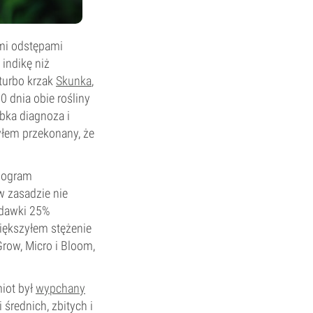
ymi odstępami
indikę niż
 turbo krzak
Skunka
,
0 dnia obie rośliny
ybka diagnoza i
yłem przekonany, że
nogram
 zasadzie nie
 dawki 25%
iększyłem stężenie
row, Micro i Bloom,
iot był
wypchany
 średnich, zbitych i