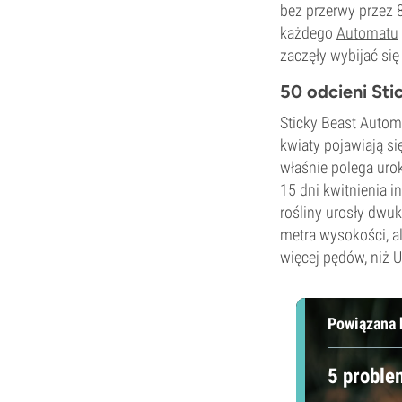
bez przerwy przez 8
każdego
Automatu
zaczęły wybijać się 
50 odcieni Sti
Sticky Beast Automa
kwiaty pojawiają si
właśnie polega uro
15 dni kwitnienia 
rośliny urosły dwuk
metra wysokości, a
więcej pędów, niż Ur
Powiązana 
5 proble