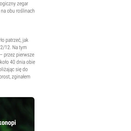
logiczny zegar
c na obu roślinach
o patrzeć, jak
12/12. Na tym
 – przez pierwsze
koło 40 dnia obie
liżając się do
prost, zginałem
konopi