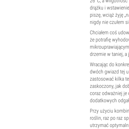
26°C, a wilgotność
drążku i wstawieni
piszę, wciąż żyję „n
nigdy nie czułem si
Chciałem coś udow
że potrafię wyhodo
mikrouprawiającym 
drzemie w taniej, 
Wracając do konkre
dwóch gwiazd tej u
zastosować kilka t
zaskoczony, jak dob
coraz odważniej je
dodatkowych odgał
Przy użyciu kombin
roślin, raz po raz
utrzymać optymalny