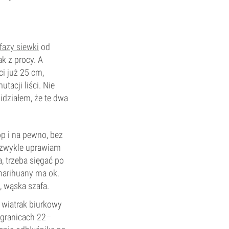
fazy siewki
od
ak z procy. A
i już 25 cm,
acji liści. Nie
idziałem, że te dwa
p i na pewno, bez
– zwykle uprawiam
, trzeba sięgać po
marihuany ma ok.
, wąska szafa.
y wiatrak biurkowy
w granicach 22–