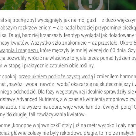
ał się trochę zbyt wyciągnięty jak na mój gust – z dużo większ
łabszym rozkrzewieniem – ale nadal bardziej przypominał ciężką 
isa. Drugi, bardziej krzaczasty fenotyp wyglądał jak doładowany
masy kwiatów. Wszystko szło znakomicie – aż przestało. Około 5
 wapnia i magnezu
, które męczyły je mniej więcej do 60 dnia. Sz
ja pozwoliły wrócić na właściwe tory, ale przez ponad tydzień b
m w stopę i praktycznie zatrułem obie rośliny.
 spokój,
przepłukałem podłoże czystą wodą
i zmieniłem harmo
mat „nawóz–woda–nawóz–woda” okazał się najskuteczniejszy i w
niego odchodzić. Dla fazy wegetatywnej idealnie sprawdziły się
odstawy Advanced Nutrients, a w czasie kwitnienia stopniowo zw
ie azotu nie wyszło na dobre, więc wróciłem do równych porcji G
ny do drugiej fali zawiązywania kwiatów.
orne „konopne wojowniczki” stały już na metr wysoko i cały nam
ociaż główne colasy nie były rekordowo długie, to morze małych i