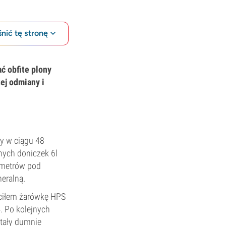
nić tę stronę
ć obfite plony
ej odmiany i
kły w ciągu 48
rnych doniczek 6l
ymetrów pod
eralną.
ęciłem żarówkę HPS
. Po kolejnych
stały dumnie