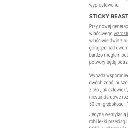
wyprostowane.
STICKY BEAS
Przy nowej generac
właściwego
wzrost
właściwie dwie z n
górujące nad dwoma
bardzo mogłem sobi
potwory będą potrz
Wypada wspomnieć, 
dwóch zdań, puszcz
zioło „jak człowie
niestandardowe ro
50 cm głębokości, 
Jedyną wentylacją j
robi lekki przeciąg