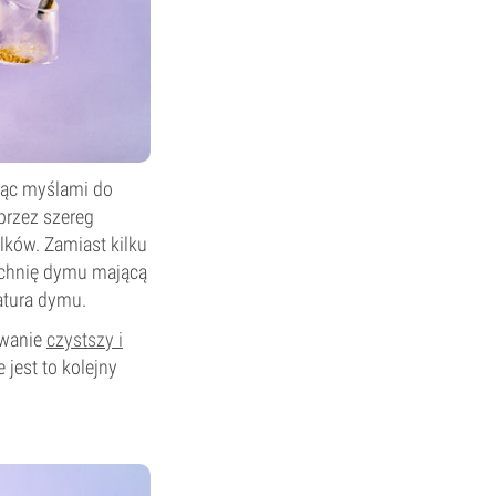
ając myślami do
 przez szereg
ków. Zamiast kilku
zchnię dymu mającą
atura dymu.
owanie
czystszy i
 jest to kolejny