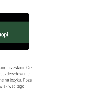
nopi
ong przestanie Cię
est zdecydowanie
ne na języku. Poza
lwiek wad tego