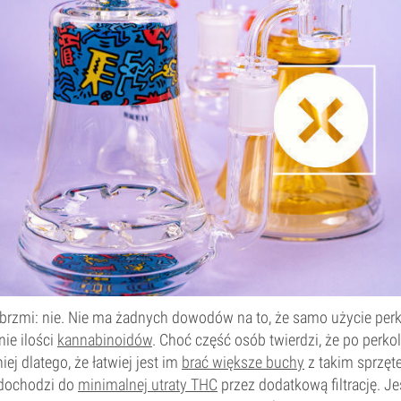
rzmi: nie. Nie ma żadnych dowodów na to, że samo użycie per
nie ilości
kannabinoidów
. Choć część osób twierdzi, że po perkola
ej dlatego, że łatwiej jest im
brać większe buchy
z takim sprzęt
 dochodzi do
minimalnej utraty THC
przez dodatkową filtrację. Je