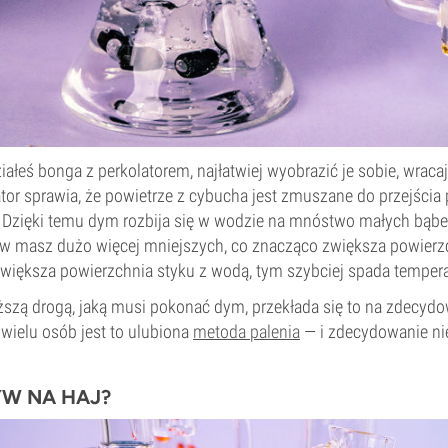
ziałeś bonga z perkolatorem, najłatwiej wyobrazić je sobie, wrac
olator sprawia, że powietrze z cybucha jest zmuszane do przejścia
Dzięki temu dym rozbija się w wodzie na mnóstwo małych bąbel
w masz dużo więcej mniejszych, co znacząco zwiększa powier
 większa powierzchnia styku z wodą, tym szybciej spada temper
ższą drogą, jaką musi pokonać dym, przekłada się to na zdecyd
a wielu osób jest to ulubiona
metoda palenia
— i zdecydowanie nie
W NA HAJ?