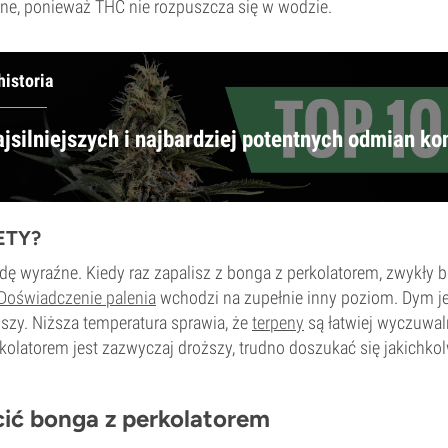
e, ponieważ THC nie rozpuszcza się w wodzie.
historia
ajsilniejszych i najbardziej potentnych odmian ko
ETY?
dę wyraźne. Kiedy raz zapalisz z bonga z perkolatorem, zwykły b
Doświadczenie palenia
wchodzi na zupełnie inny poziom. Dym j
jszy. Niższa temperatura sprawia, że
terpeny
są łatwiej wyczuwal
rkolatorem jest zazwyczaj droższy, trudno doszukać się jakichko
ić bonga z perkolatorem