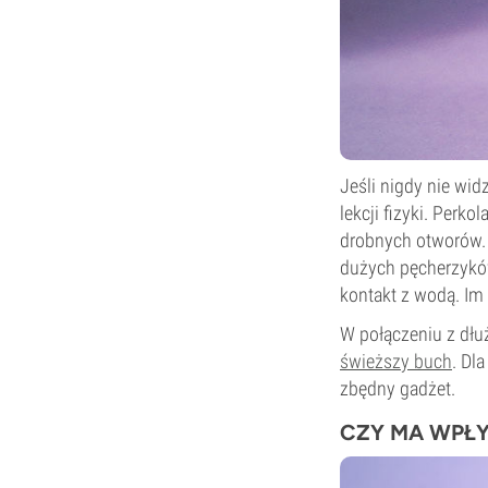
Jeśli nigdy nie wid
lekcji fizyki. Perk
drobnych otworów. 
dużych pęcherzykó
kontakt z wodą. Im
W połączeniu z dłu
świeższy buch
. Dl
zbędny gadżet.
CZY MA WPŁY