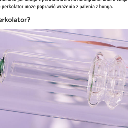
b perkolator może poprawić wrażenia z palenia z bonga.
erkolator?