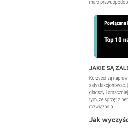
mało prawdopodobn
Powiązana 
Top 10 n
JAKIE SĄ ZAL
Korzyści są napraw
satysfakcjonować.
gładszy i smacznie
tym, że sprzęt z pe
rozwiązania.
Jak wyczyśc