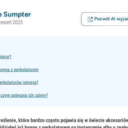
e Sumpter
Pozwól AI wyjaś
zesień 2025
lator?
bonga z perkolatorem
erkolatorów istnieją?
 czym polegają ich zalety?
reślenie, które bardzo często pojawia się w świecie akcesori
działeś już bongo z perkolatorem na Instagramie albo u zna