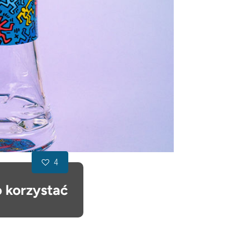
4
o korzystać