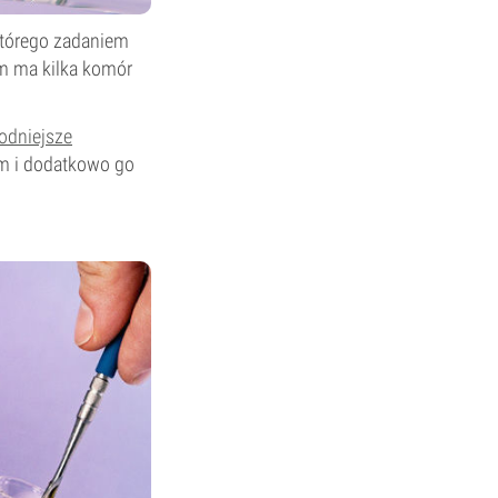
 którego zadaniem
em ma kilka komór
odniejsze
dym i dodatkowo go