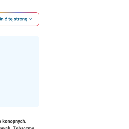
nić tę stronę
ów konopnych.
jomych. Zobaczmy