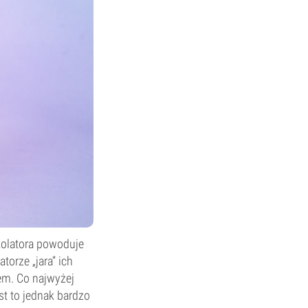
kolatora powoduje
torze „jara” ich
em. Co najwyżej
st to jednak bardzo