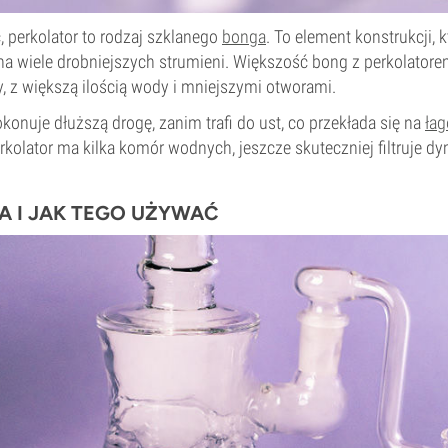
, perkolator to rodzaj szklanego
bonga
. To element konstrukcji,
 na wiele drobniejszych strumieni. Większość bong z perkolator
, z większą ilością wody i mniejszymi otworami.
onuje dłuższą drogę, zanim trafi do ust, co przekłada się na
łag
perkolator ma kilka komór wodnych, jeszcze skuteczniej filtruje 
ŁA I JAK TEGO UŻYWAĆ