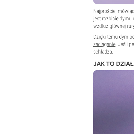
Najprościej mówiąc
jest rozbicie dymu
wzdłuż głównej rury
Dzięki temu dym pok
zaciąganie
. Jeśli 
schładza.
JAK TO DZIA