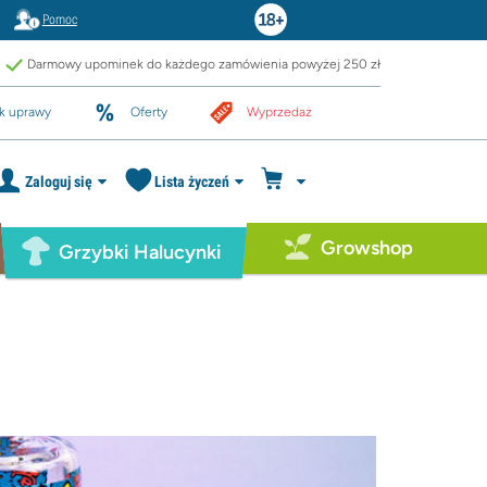
Pomoc
Darmowy upominek do każdego zamówienia powyżej 250 zł
k uprawy
Oferty
Wyprzedaż
Zaloguj się
Lista życzeń
Growshop
Grzybki Halucynki