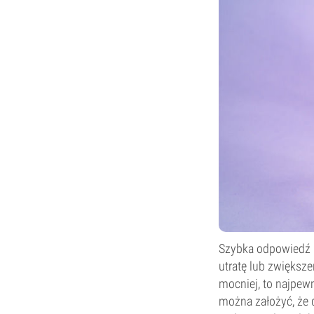
Szybka odpowiedź b
utratę lub zwiększe
mocniej, to najpewni
można założyć, że