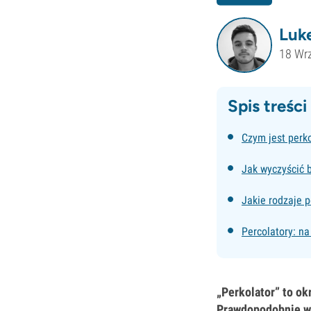
Luk
18 Wr
Spis treści
Czym jest perko
Jak wyczyścić 
Jakie rodzaje p
Percolatory: na
„Perkolator” to ok
Prawdopodobnie wi