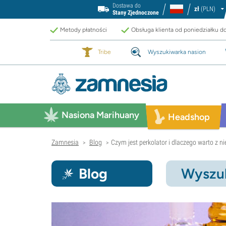
Dostawa do
zł
(PLN)
Stany Zjednoczone
Metody płatności
Obsługa klienta od poniedziałku d
Tribe
Wyszukiwarka nasion
Nasiona Marihuany
Headshop
Zamnesia
Blog
Czym jest perkolator i dlaczego warto z n
>
>
Blog
Wyszuk