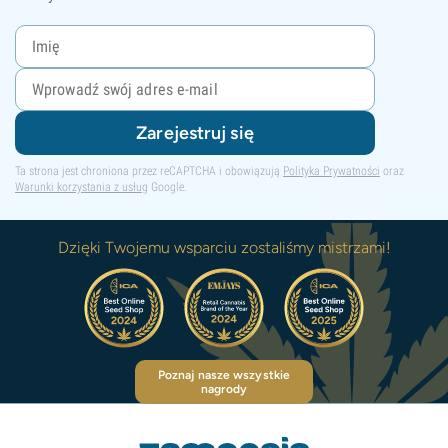
Zarejestruj się
Ta strona jest chroniona przez reCAPTCHA i obowiązują
Polityka Prywatności
oraz
Warunki korzystania z usług
Google.
Dzięki Twojemu wsparciu zostaliśmy mistrzami!
Poznaj nasze wszystkie
nagrody