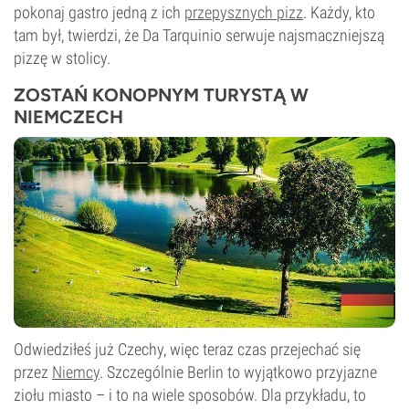
pokonaj gastro jedną z ich
przepysznych pizz
. Każdy, kto
tam był, twierdzi, że Da Tarquinio serwuje najsmaczniejszą
pizzę w stolicy.
ZOSTAŃ KONOPNYM TURYSTĄ W
NIEMCZECH
Odwiedziłeś już Czechy, więc teraz czas przejechać się
przez
Niemcy
. Szczególnie Berlin to wyjątkowo przyjazne
ziołu miasto – i to na wiele sposobów. Dla przykładu, to