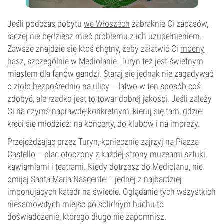
Jeśli podczas pobytu
we Włoszech
zabraknie Ci zapasów,
raczej nie będziesz mieć problemu z ich uzupełnieniem.
Zawsze znajdzie się ktoś chętny, żeby załatwić Ci
mocny
hasz
, szczególnie w Mediolanie. Turyn też jest świetnym
miastem dla fanów gandzi. Staraj się jednak nie zagadywać
o zioło bezpośrednio na ulicy – łatwo w ten sposób coś
zdobyć, ale rzadko jest to towar dobrej jakości. Jeśli zależy
Ci na czymś naprawdę konkretnym, kieruj się tam, gdzie
kręci się młodzież: na koncerty, do klubów i na imprezy.
Przejeżdżając przez Turyn, koniecznie zajrzyj na Piazza
Castello – plac otoczony z każdej strony muzeami sztuki,
kawiarniami i teatrami. Kiedy dotrzesz do Mediolanu, nie
omijaj Santa Maria Nascente – jednej z najbardziej
imponujących katedr na świecie. Oglądanie tych wszystkich
niesamowitych miejsc po solidnym buchu to
doświadczenie, którego długo nie zapomnisz.