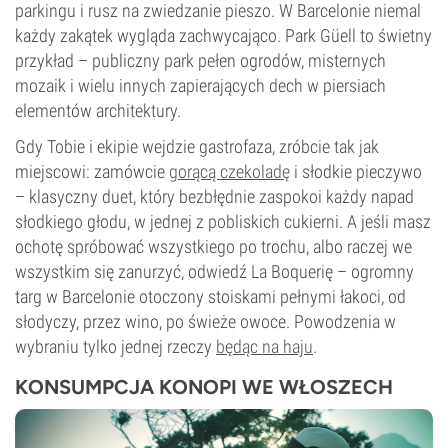
parkingu i rusz na zwiedzanie pieszo. W Barcelonie niemal
każdy zakątek wygląda zachwycająco. Park Güell to świetny
przykład – publiczny park pełen ogrodów, misternych
mozaik i wielu innych zapierających dech w piersiach
elementów architektury.
Gdy Tobie i ekipie wejdzie gastrofaza, zróbcie tak jak
miejscowi: zamówcie
gorącą czekoladę
i słodkie pieczywo
– klasyczny duet, który bezbłędnie zaspokoi każdy napad
słodkiego głodu, w jednej z pobliskich cukierni. A jeśli masz
ochotę spróbować wszystkiego po trochu, albo raczej we
wszystkim się zanurzyć, odwiedź La Boquerię – ogromny
targ w Barcelonie otoczony stoiskami pełnymi łakoci, od
słodyczy, przez wino, po świeże owoce. Powodzenia w
wybraniu tylko jednej rzeczy
będąc na haju
.
KONSUMPCJA KONOPI WE WŁOSZECH