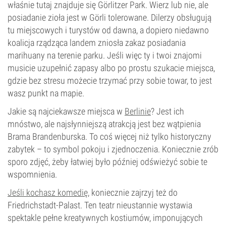
właśnie tutaj znajduje się Görlitzer Park. Wierz lub nie, ale
posiadanie zioła jest w Görli tolerowane. Dilerzy obsługują
tu miejscowych i turystów od dawna, a dopiero niedawno
koalicja rządząca landem zniosła zakaz posiadania
marihuany na terenie parku. Jeśli więc ty i twoi znajomi
musicie uzupełnić zapasy albo po prostu szukacie miejsca,
gdzie bez stresu możecie trzymać przy sobie towar, to jest
wasz punkt na mapie.
Jakie są najciekawsze miejsca w
Berlinie
? Jest ich
mnóstwo, ale najsłynniejszą atrakcją jest bez wątpienia
Brama Brandenburska. To coś więcej niż tylko historyczny
zabytek – to symbol pokoju i zjednoczenia. Koniecznie zrób
sporo zdjęć, żeby łatwiej było później odświeżyć sobie te
wspomnienia.
Jeśli kochasz komedię
, koniecznie zajrzyj też do
Friedrichstadt-Palast. Ten teatr nieustannie wystawia
spektakle pełne kreatywnych kostiumów, imponujących