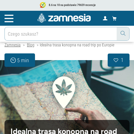
8.6 na 10 na podstawie 79659 recenzje
Zamnesia
Blog
Idealna trasa konopna na road trip po Europie
>
>
1
5 min
Idealna trasa konopna na road