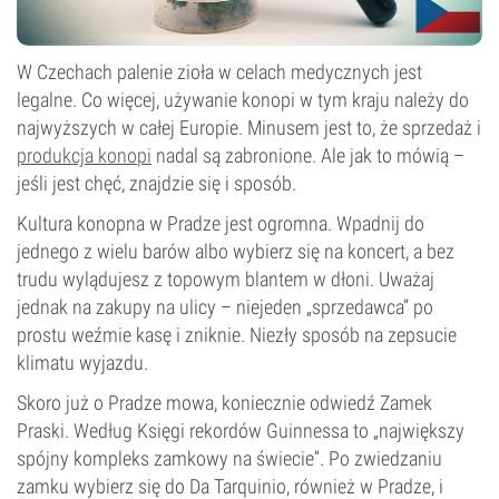
W Czechach palenie zioła w celach medycznych jest
legalne. Co więcej, używanie konopi w tym kraju należy do
najwyższych w całej Europie. Minusem jest to, że sprzedaż i
produkcja konopi
nadal są zabronione. Ale jak to mówią –
jeśli jest chęć, znajdzie się i sposób.
Kultura konopna w Pradze jest ogromna. Wpadnij do
jednego z wielu barów albo wybierz się na koncert, a bez
trudu wylądujesz z topowym blantem w dłoni. Uważaj
jednak na zakupy na ulicy – niejeden „sprzedawca” po
prostu weźmie kasę i zniknie. Niezły sposób na zepsucie
klimatu wyjazdu.
Skoro już o Pradze mowa, koniecznie odwiedź Zamek
Praski. Według Księgi rekordów Guinnessa to „największy
spójny kompleks zamkowy na świecie”. Po zwiedzaniu
zamku wybierz się do Da Tarquinio, również w Pradze, i