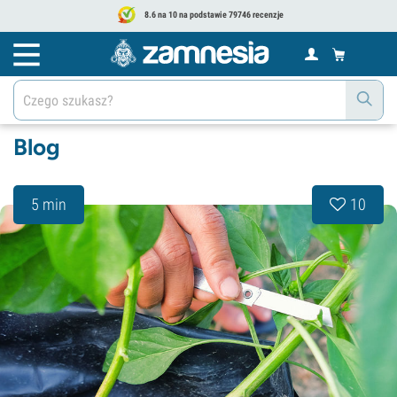
8.6 na 10 na podstawie 79746 recenzje
Blog
5 min
10