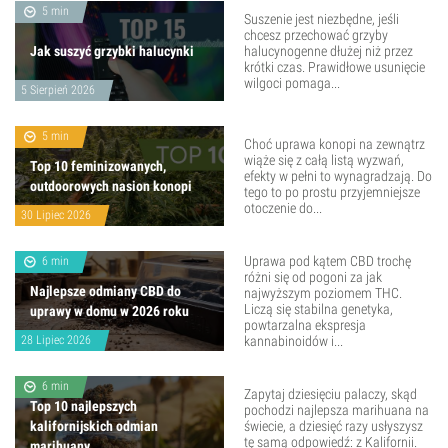
5 min
Suszenie jest niezbędne, jeśli
chcesz przechować grzyby
Jak suszyć grzybki halucynki
halucynogenne dłużej niż przez
krótki czas. Prawidłowe usunięcie
wilgoci pomaga...
5 Sierpień 2026
5 min
Choć uprawa konopi na zewnątrz
wiąże się z całą listą wyzwań,
Top 10 feminizowanych,
efekty w pełni to wynagradzają. Do
outdoorowych nasion konopi
tego to po prostu przyjemniejsze
otoczenie do...
30 Lipiec 2026
Uprawa pod kątem CBD trochę
6 min
różni się od pogoni za jak
Najlepsze odmiany CBD do
najwyższym poziomem THC.
Liczą się stabilna genetyka,
uprawy w domu w 2026 roku
powtarzalna ekspresja
28 Lipiec 2026
kannabinoidów i...
6 min
Zapytaj dziesięciu palaczy, skąd
Top 10 najlepszych
pochodzi najlepsza marihuana na
kalifornijskich odmian
świecie, a dziesięć razy usłyszysz
tę samą odpowiedź: z Kalifornii.
marihuany