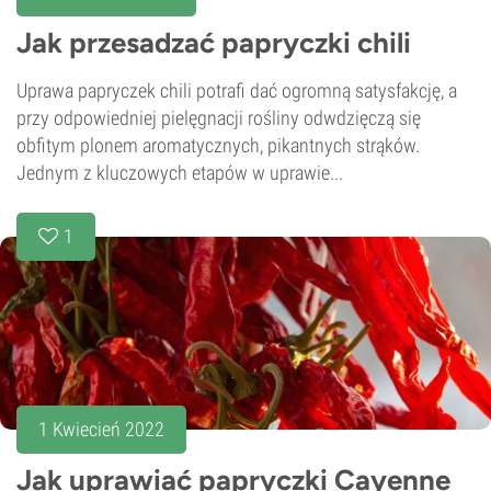
Jak przesadzać papryczki chili
Uprawa papryczek chili potrafi dać ogromną satysfakcję, a
przy odpowiedniej pielęgnacji rośliny odwdzięczą się
obfitym plonem aromatycznych, pikantnych strąków.
Jednym z kluczowych etapów w uprawie...
1
1 Kwiecień 2022
Jak uprawiać papryczki Cayenne