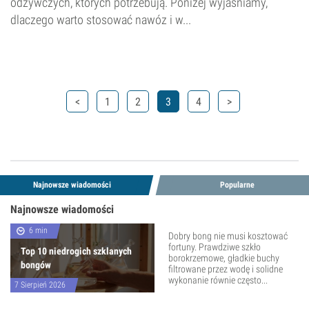
odżywczych, których potrzebują. Poniżej wyjaśniamy,
dlaczego warto stosować nawóz i w...
<
1
2
3
4
>
Najnowsze wiadomości
Popularne
Najnowsze wiadomości
6 min
Dobry bong nie musi kosztować
fortuny. Prawdziwe szkło
Top 10 niedrogich szklanych
borokrzemowe, gładkie buchy
bongów
filtrowane przez wodę i solidne
wykonanie równie często...
7 Sierpień 2026