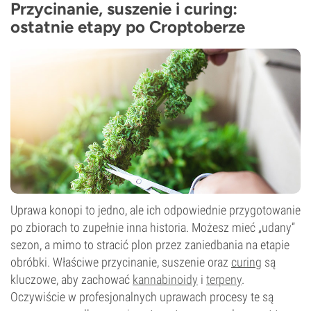
Przycinanie, suszenie i curing:
ostatnie etapy po Croptoberze
Uprawa konopi to jedno, ale ich odpowiednie przygotowanie
po zbiorach to zupełnie inna historia. Możesz mieć „udany”
sezon, a mimo to stracić plon przez zaniedbania na etapie
obróbki. Właściwe przycinanie, suszenie oraz
curing
są
kluczowe, aby zachować
kannabinoidy
i
terpeny
.
Oczywiście w profesjonalnych uprawach procesy te są