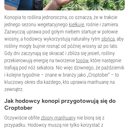
Konopia to roślina jednoroczna, co oznacza, że w trakcie
jednego sezonu wegetacyjnego
kiełkuje
, rośnie i zamiera.
Zazwyczaj uprawa pod gołym niebem startuje w połowie
wiosny, a hodowcy wykorzystują naturalny rytm
słońca
, aby
rośliny mogły bujnie rosnąć od późnej wiosny aż po lato.
Gdy dni zaczynają się skracać i zbliża się jesień, rośliny
przekierowują energię na tworzenie
topów
, które następnie
trafiają pod nóż sekatora. Nic więc dziwnego, że październik
i kolejne tygodnie – znane w branży jako „Croptober” – to
kluczowy okres dla każdego, kto uprawia marihuanę na
zewnątrz.
Jak hodowcy konopi przygotowują się do
Croptober
Oczywiście obfite
zbiory marihuany
nie biorą się z
przypadku. Hodowcy muszą nie tylko korzystać z