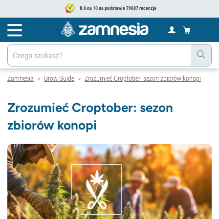
8.6 na 10 na podstawie 79687 recenzje
Zamnesia
Grow Guide
Zrozumieć Croptober: sezon zbiorów konopi
>
>
Zrozumieć Croptober: sezon
zbiorów konopi