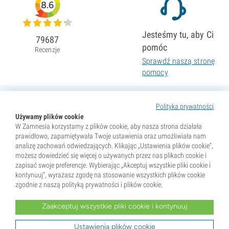
8.6
Jesteśmy tu, aby Ci
79687
pomóc
Recenzje
Sprawdź naszą stronę
pomocy
Polityka prywatności
Używamy plików cookie
W Zamnesia korzystamy z plików cookie, aby nasza strona działała
prawidłowo, zapamiętywała Twoje ustawienia oraz umożliwiała nam
analizę zachowań odwiedzających. Klikając „Ustawienia plików cookie”,
możesz dowiedzieć się więcej o używanych przez nas plikach cookie i
zapisać swoje preferencje. Wybierając „Akceptuj wszystkie pliki cookie i
kontynuuj”, wyrażasz zgodę na stosowanie wszystkich plików cookie
zgodnie z naszą polityką prywatności i plików cookie.
Zaakceptuj wszystkie pliki cookie i kontynuuj
* Nasiona są sprzedawane wyłącznie jako pamiątki. Kiełkowanie nasion jest nielegalne w wielu krajach.
Przed zakupem zapoznaj się z lokalnym prawem. Kupując, potwierdzasz, że jesteś pełnoletni w miejscu
zamieszkania oraz znasz obowiązujące przepisy. Zamnesia nie ponosi odpowiedzialności za działania
Ustawienia plików cookie