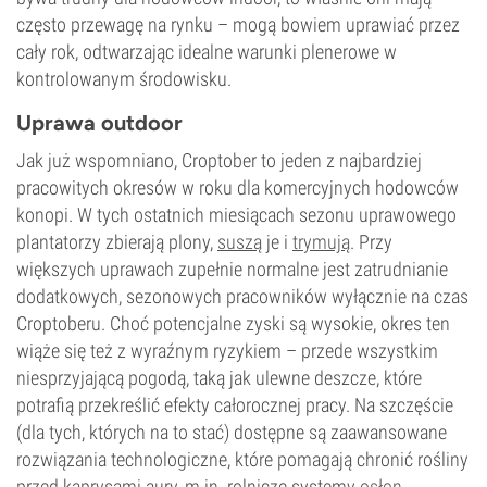
często przewagę na rynku – mogą bowiem uprawiać przez
cały rok, odtwarzając idealne warunki plenerowe w
kontrolowanym środowisku.
Uprawa outdoor
Jak już wspomniano, Croptober to jeden z najbardziej
pracowitych okresów w roku dla komercyjnych hodowców
konopi. W tych ostatnich miesiącach sezonu uprawowego
plantatorzy zbierają plony,
suszą
je i
trymują
. Przy
większych uprawach zupełnie normalne jest zatrudnianie
dodatkowych, sezonowych pracowników wyłącznie na czas
Croptoberu. Choć potencjalne zyski są wysokie, okres ten
wiąże się też z wyraźnym ryzykiem – przede wszystkim
niesprzyjającą pogodą, taką jak ulewne deszcze, które
potrafią przekreślić efekty całorocznej pracy. Na szczęście
(dla tych, których na to stać) dostępne są zaawansowane
rozwiązania technologiczne, które pomagają chronić rośliny
przed kaprysami aury, m.in. rolnicze systemy
osłon