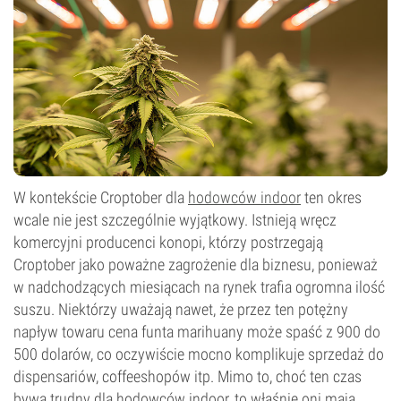
W kontekście Croptober dla
hodowców indoor
ten okres
wcale nie jest szczególnie wyjątkowy. Istnieją wręcz
komercyjni producenci konopi, którzy postrzegają
Croptober jako poważne zagrożenie dla biznesu, ponieważ
w nadchodzących miesiącach na rynek trafia ogromna ilość
suszu. Niektórzy uważają nawet, że przez ten potężny
napływ towaru cena funta marihuany może spaść z 900 do
500 dolarów, co oczywiście mocno komplikuje sprzedaż do
dispensariów, coffeeshopów itp. Mimo to, choć ten czas
bywa trudny dla hodowców indoor, to właśnie oni mają