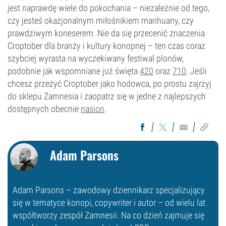
jest naprawdę wiele do pokochania – niezależnie od tego,
czy jesteś okazjonalnym miłośnikiem marihuany, czy
prawdziwym koneserem. Nie da się przecenić znaczenia
Croptober dla branży i kultury konopnej – ten czas coraz
szybciej wyrasta na wyczekiwany festiwal plonów,
podobnie jak wspomniane już święta
420
oraz
710
. Jeśli
chcesz przeżyć Croptober jako hodowca, po prostu zajrzyj
do sklepu Zamnesia i zaopatrz się w jedne z najlepszych
dostępnych obecnie
nasion
.
Adam Parsons
Adam Parsons – zawodowy dziennikarz specjalizujący
się w tematyce konopi, copywriter i autor – od wielu lat
współtworzy zespół Zamnesii. Na co dzień zajmuje się