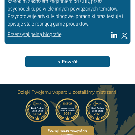
szerokim zakresem zagadnień: od CBD, przez
psychodeliki, po wiele innych powiązanych tematów.
Przygotowuje artykuły blogowe, poradniki oraz testuje i
opisuje stale rosnącą gamę produktów.
Przeczytaj pełną biografię
< Powrót
Dzięki Twojemu wsparciu zostaliśmy mistrzami!
Poznaj nasze wszystkie
nagrody