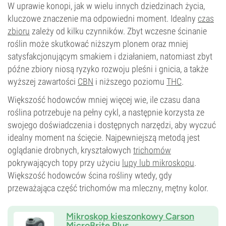
W uprawie konopi, jak w wielu innych dziedzinach życia,
kluczowe znaczenie ma odpowiedni moment. Idealny
czas
zbioru
zależy od kilku czynników. Zbyt wczesne ścinanie
roślin może skutkować niższym plonem oraz mniej
satysfakcjonującym smakiem i działaniem, natomiast zbyt
późne zbiory niosą ryzyko rozwoju pleśni i gnicia, a także
wyższej zawartości
CBN
i niższego poziomu
THC
.
Większość hodowców mniej więcej wie, ile czasu dana
roślina potrzebuje na pełny cykl, a następnie korzysta ze
swojego doświadczenia i dostępnych narzędzi, aby wyczuć
idealny moment na ścięcie. Najpewniejszą metodą jest
oglądanie drobnych, kryształowych
trichomów
pokrywających topy przy użyciu
lupy lub mikroskopu
.
Większość hodowców ścina rośliny wtedy, gdy
przeważająca część trichomów ma mleczny, mętny kolor.
Mikroskop kieszonkowy Carson
MicroBrite Plus