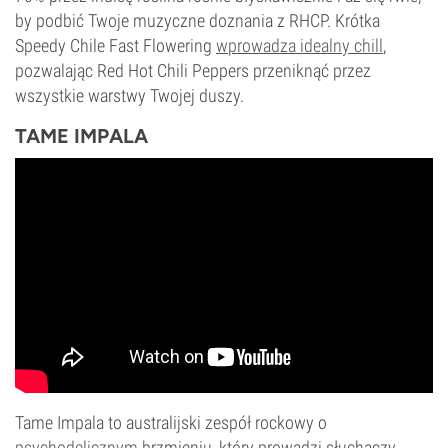
by podbić Twoje muzyczne doznania z RHCP. Krótka
Speedy Chile Fast Flowering
wprowadza idealny chill
,
pozwalając Red Hot Chili Peppers przeniknąć przez
wszystkie warstwy Twojej duszy.
TAME IMPALA
Tame Impala to australijski zespół rockowy o
psychodelicznym
brzmieniu, który prowadzi słuchaczy