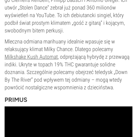
utwór „Stolen Dance” zebrał już ponad 360 milionów
wyświetleń na YouTube. To ich debiutancki singiel, który
podbił świat prostym klimatem „gość z gitarą” i kojącym,
swobodnym bitem perkusji.
Mleczna odmiana marihuany idealnie wpasuje się w
relaksujący klimat Milky Chance. Dlatego polecamy
Milkshake Kush Automat
, odprężającą hybrydę z przewagą
indiki. Ukryte w topach 19% THC gwarantuje solidne
doznania. Szczególnie polecamy obejrzeć teledysk „Down
By The River” pod wpływem tej odmiany – mogą wtedy
powrócić nostalgiczne wspomnienia z dzieciństwa.
PRIMUS