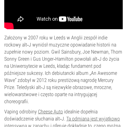
Założony w 2007 roku w Leeds w Anglii zespół indie
rockowy alt‑J wyniósł muzyczne opowiadanie historii na
zupełnie nowy poziom. Gwil Sainsbury, Joe Newman, Thom
Sonny Green i Gus Unger‑Hamilton powołali alt‑J do życia
na Uniwersytecie w Leeds, kładąc fundament pod
późniejsze sukcesy. Ich debiutancki album „An Awesome
Wave” zdobył w 2012 roku prestiżową nagrodę Mercury
Prize. Teledyski alt‑J są niezwykle obrazowe, mroczne,
wielowarstwowe i często oparte na intrygującej
choreografii.
Vaping odrobiny
Cheese Auto
idealnie dopełnia
doświadczenie słuchania alt‑J.
Ta odmiana jest wyjątkowo
intensywna w zapachu
i oferuje dokładnie to, czego można