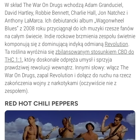
W skład The War On Drugs wchodzą Adam Granduciel,
David Hartley, Robbie Bennett, Charlie Hall, Jon Natchez i
Anthony LaMarca. Ich debiutancki album „Wagonwheel
Blues” z 2008 roku przyciągnął do ich muzyki rzesze fanów
na całym świecie. Indie rockowe brzmienia zespołu świetnie
komponują się z dominującą indyką odmianą
Revolution
.
Ta roślina wyróżnia się
zbilansowanym stosunkiem CBD do
THC 1:1
, który doskonale odpręża umysł i sprzyja
prawdziwej rewolucji wewnątrz. Innymi słowy: włącz The
War On Drugs, zapal Revolution i dołącz do ruchu na rzecz
zakończenia wojny z narkotykami (oczywiście nie z
zespołem).
RED HOT CHILI PEPPERS