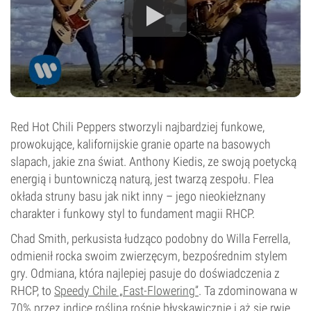
Red Hot Chili Peppers stworzyli najbardziej funkowe,
prowokujące, kalifornijskie granie oparte na basowych
slapach, jakie zna świat. Anthony Kiedis, ze swoją poetycką
energią i buntowniczą naturą, jest twarzą zespołu. Flea
okłada struny basu jak nikt inny – jego nieokiełznany
charakter i funkowy styl to fundament magii RHCP.
Chad Smith, perkusista łudząco podobny do Willa Ferrella,
odmienił rocka swoim zwierzęcym, bezpośrednim stylem
gry. Odmiana, która najlepiej pasuje do doświadczenia z
RHCP, to
Speedy Chile „Fast-Flowering”
. Ta zdominowana w
70% przez indicę roślina rośnie błyskawicznie i aż się rwie,