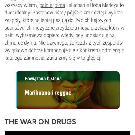
wszyscy wiemy,
palnie jointa
i słuchanie Boba Marleya to
duet idealny. Postanowiliśmy pójść o krok dalej i wybrać
zespoły, które najlepiej pasują do Twoich hajowych
seansów. Ich
muzyczne arcydzieła
niosą przekaz, który w
pełni wybrzmiewa dopiero wtedy, gdy unosisz się na
chmurce dymu. Nic dziwnego, że każdy z tych zespołów
wyjątkowo dobrze komponuje się z konkretną odmianą z
katalogu Zamnesia. Zanurzmy się w to głębiej.
Powiązana historia
Marihuana i reggae
THE WAR ON DRUGS