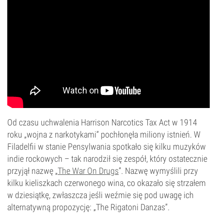
Od czasu uchwalenia Harrison Narcotics Tax Act w 1914
roku „wojna z narkotykami” pochłonęła miliony istnień. W
Filadelfii w stanie Pensylwania spotkało się kilku muzyków
indie rockowych – tak narodził się zespół, który ostatecznie
przyjął nazwę „
The War On Drugs
”. Nazwę wymyślili przy
kilku kieliszkach czerwonego wina, co okazało się strzałem
w dziesiątkę, zwłaszcza jeśli weźmie się pod uwagę ich
alternatywną propozycję: „The Rigatoni Danzas”.