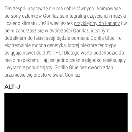
Ten zespół naprawdę nie ma sobie równych. Animowane
persony członków Gorillaz są integralną częścią ich muzyki
i całego klimatu. Jeśli więc jesteś
przyklejony do kanapy
i w
pełni zanurzasz się w twórczości Gorillaz, idealnym
dodatkiem do takiej sesji będzie odmiana
Gorilla Glue
. To
ekstremalnie mocna genetyka, której niektóre fenotypy
osiągają
nawet do 30% THC
! Dlatego warto podchodzić do
niej z respektem. Haj jest jednocześnie głęboko relaksujący
i wyraźnie pobudzający. Gorilla Glue bez dwóch zdań
przeniesie cię prosto w świat Gorillaz.
ALT-J