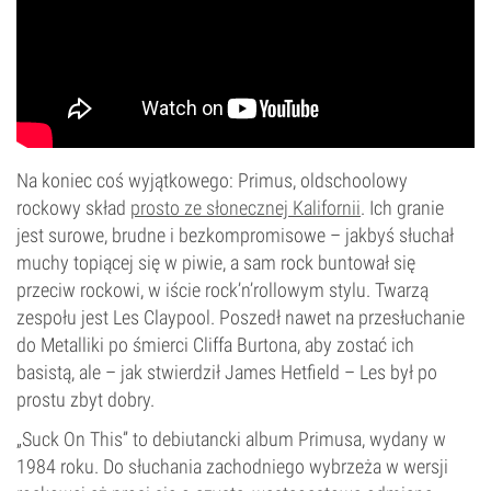
Na koniec coś wyjątkowego: Primus, oldschoolowy
rockowy skład
prosto ze słonecznej Kalifornii
. Ich granie
jest surowe, brudne i bezkompromisowe – jakbyś słuchał
muchy topiącej się w piwie, a sam rock buntował się
przeciw rockowi, w iście rock’n’rollowym stylu. Twarzą
zespołu jest Les Claypool. Poszedł nawet na przesłuchanie
do Metalliki po śmierci Cliffa Burtona, aby zostać ich
basistą, ale – jak stwierdził James Hetfield – Les był po
prostu zbyt dobry.
„Suck On This” to debiutancki album Primusa, wydany w
1984 roku. Do słuchania zachodniego wybrzeża w wersji