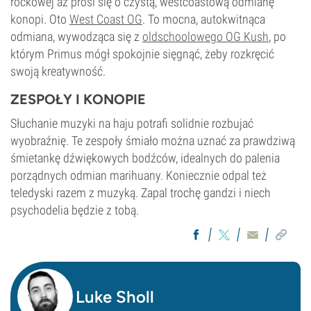
rockowej aż prosi się o czystą, westcoastową odmianę
konopi. Oto
West Coast OG
. To mocna, autokwitnąca
odmiana, wywodząca się z
oldschoolowego OG Kush
, po
którym Primus mógł spokojnie sięgnąć, żeby rozkręcić
swoją kreatywność.
ZESPOŁY I KONOPIE
Słuchanie muzyki na haju potrafi solidnie rozbujać
wyobraźnię. Te zespoły śmiało można uznać za prawdziwą
śmietankę dźwiękowych bodźców, idealnych do palenia
porządnych odmian marihuany. Koniecznie odpal też
teledyski razem z muzyką. Zapal trochę gandzi i niech
psychodelia będzie z tobą.
Luke Sholl