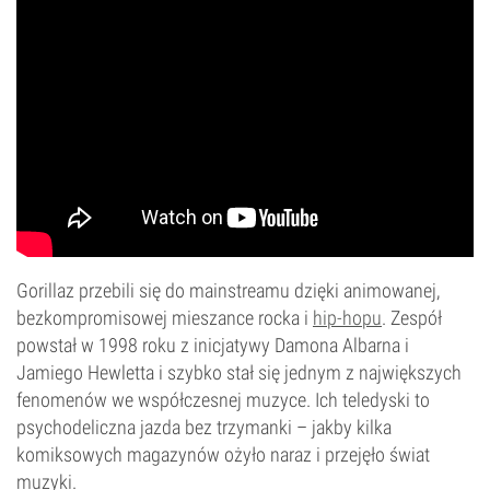
Gorillaz przebili się do mainstreamu dzięki animowanej,
bezkompromisowej mieszance rocka i
hip-hopu
. Zespół
powstał w 1998 roku z inicjatywy Damona Albarna i
Jamiego Hewletta i szybko stał się jednym z największych
fenomenów we współczesnej muzyce. Ich teledyski to
psychodeliczna jazda bez trzymanki – jakby kilka
komiksowych magazynów ożyło naraz i przejęło świat
muzyki.