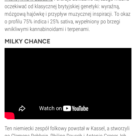
oczekiwać od klasycznej brytyjskiej genetyki: wyraźną,
mózgową hajówkę i przypływ muzycznej inspiracji. To okaz
o profilu 75% indica i 25% sativa, wypełniony po brzegi
wnikliwymi kannabinoidami i terpenami.
MILKY CHANCE
Ten niemiecki zespół folkowy powstał w Kassel, a stworzyli
go Clemens Rehbein, Philipp Dausch i Antonio Greger. Ich