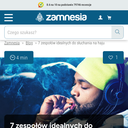
8.6 na 10 na podstawie 79746 recenzje
Zamnesia
Blog
7 zespołów idealnych do słuchania na haju
>
>
1
4 min
7 zespołów idealnych do