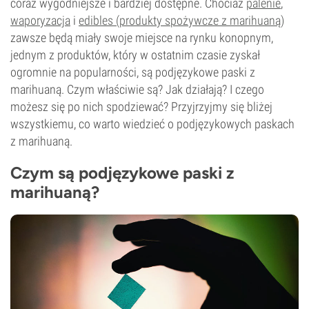
coraz wygodniejsze i bardziej dostępne. Chociaż
palenie
,
waporyzacja
i
edibles (produkty spożywcze z marihuaną)
zawsze będą miały swoje miejsce na rynku konopnym,
jednym z produktów, który w ostatnim czasie zyskał
ogromnie na popularności, są podjęzykowe paski z
marihuaną. Czym właściwie są? Jak działają? I czego
możesz się po nich spodziewać? Przyjrzyjmy się bliżej
wszystkiemu, co warto wiedzieć o podjęzykowych paskach
z marihuaną.
Czym są podjęzykowe paski z
marihuaną?