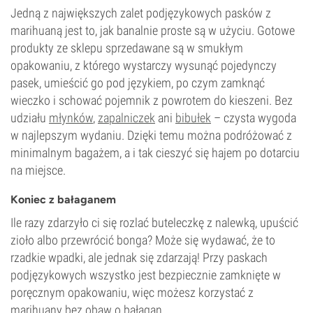
Jedną z największych zalet podjęzykowych pasków z
marihuaną jest to, jak banalnie proste są w użyciu. Gotowe
produkty ze sklepu sprzedawane są w smukłym
opakowaniu, z którego wystarczy wysunąć pojedynczy
pasek, umieścić go pod językiem, po czym zamknąć
wieczko i schować pojemnik z powrotem do kieszeni. Bez
udziału
młynków
,
zapalniczek
ani
bibułek
– czysta wygoda
w najlepszym wydaniu. Dzięki temu można podróżować z
minimalnym bagażem, a i tak cieszyć się hajem po dotarciu
na miejsce.
Koniec z bałaganem
Ile razy zdarzyło ci się rozlać buteleczkę z nalewką, upuścić
zioło albo przewrócić bonga? Może się wydawać, że to
rzadkie wpadki, ale jednak się zdarzają! Przy paskach
podjęzykowych wszystko jest bezpiecznie zamknięte w
poręcznym opakowaniu, więc możesz korzystać z
marihuany bez obaw o bałagan.