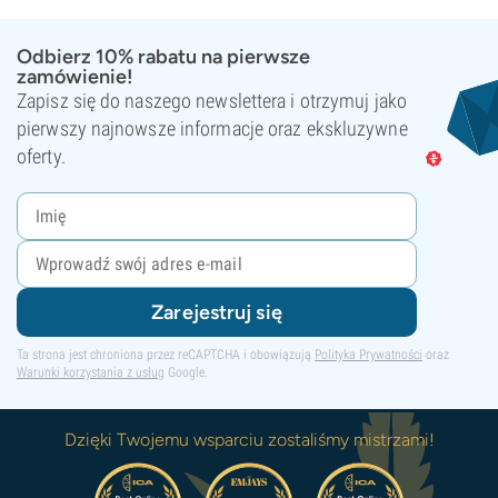
Odbierz 10% rabatu na pierwsze
zamówienie!
Zapisz się do naszego newslettera i otrzymuj jako
pierwszy najnowsze informacje oraz ekskluzywne
oferty.
Zarejestruj się
Ta strona jest chroniona przez reCAPTCHA i obowiązują
Polityka Prywatności
oraz
Warunki korzystania z usług
Google.
Dzięki Twojemu wsparciu zostaliśmy mistrzami!