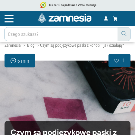
8.6 na 10 na podstawie 79659 recenzje
Zamnesia
Blog
Czym są podjęzykowe paski z konopi i jak działają?
>
>
1
5 min
Czym są podjęzykowe paski z