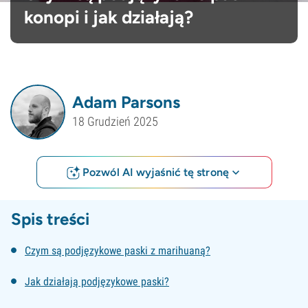
konopi i jak działają?
Adam Parsons
18 Grudzień 2025
Pozwól AI wyjaśnić tę stronę
Spis treści
Czym są podjęzykowe paski z marihuaną?
Jak działają podjęzykowe paski?