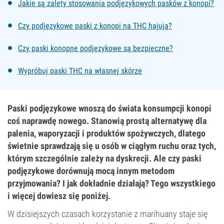
Jakie są zalety stosowania podjęzykowych pasków z konopi?
Czy podjęzykowe paski z konopi na THC hajują?
Czy paski konopne podjęzykowe są bezpieczne?
Wypróbuj paski THC na własnej skórze
Paski podjęzykowe wnoszą do świata konsumpcji konopi
coś naprawdę nowego. Stanowią prostą alternatywę dla
palenia, waporyzacji i produktów spożywczych, dlatego
świetnie sprawdzają się u osób w ciągłym ruchu oraz tych,
którym szczególnie zależy na dyskrecji. Ale czy paski
podjęzykowe dorównują mocą innym metodom
przyjmowania? I jak dokładnie działają? Tego wszystkiego
i więcej dowiesz się poniżej.
W dzisiejszych czasach korzystanie z marihuany staje się