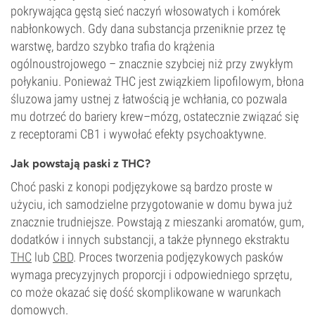
pokrywająca gęstą sieć naczyń włosowatych i komórek
nabłonkowych. Gdy dana substancja przeniknie przez tę
warstwę, bardzo szybko trafia do krążenia
ogólnoustrojowego – znacznie szybciej niż przy zwykłym
połykaniu. Ponieważ THC jest związkiem lipofilowym, błona
śluzowa jamy ustnej z łatwością je wchłania, co pozwala
mu dotrzeć do bariery krew–mózg, ostatecznie związać się
z receptorami CB1 i wywołać efekty psychoaktywne.
Jak powstają paski z THC?
Choć paski z konopi podjęzykowe są bardzo proste w
użyciu, ich samodzielne przygotowanie w domu bywa już
znacznie trudniejsze. Powstają z mieszanki aromatów, gum,
dodatków i innych substancji, a także płynnego ekstraktu
THC
lub
CBD
. Proces tworzenia podjęzykowych pasków
wymaga precyzyjnych proporcji i odpowiedniego sprzętu,
co może okazać się dość skomplikowane w warunkach
domowych.