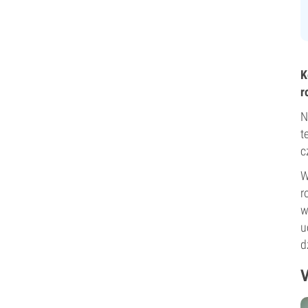
K
r
N
t
c
W
r
w
u
d