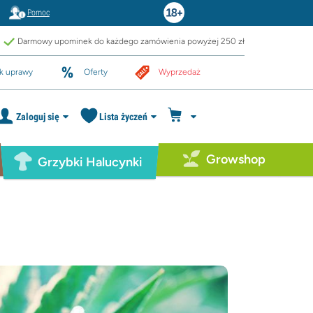
Pomoc
Darmowy upominek do każdego zamówienia powyżej 250 zł
k uprawy
Oferty
Wyprzedaż
Zaloguj się
Lista życzeń
Growshop
Grzybki Halucynki