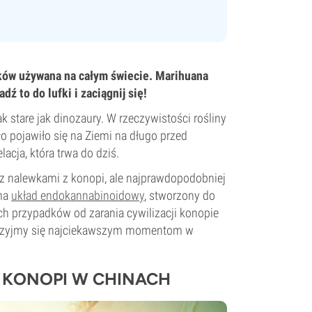
eków używana na całym świecie. Marihuana
dź to do lufki i zaciągnij się!
ak stare jak dinozaury. W rzeczywistości rośliny
ło pojawiło się na Ziemi na długo przed
acja, która trwa do dziś.
z nalewkami z konopi, ale najprawdopodobniej
 ma
układ endokannabinoidowy
, stworzony do
ch przypadków od zarania cywilizacji konopie
rzyjrzyjmy się najciekawszym momentom w
 KONOPI W CHINACH