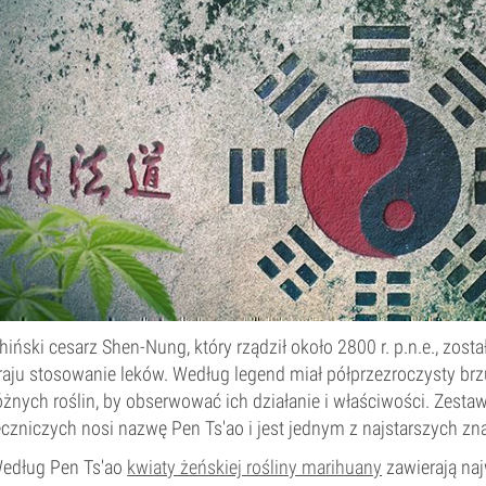
hiński cesarz Shen-Nung, który rządził około 2800 r. p.n.e., zos
raju stosowanie leków. Według legend miał półprzezroczysty br
óżnych roślin, by obserwować ich działanie i właściwości. Zesta
eczniczych nosi nazwę Pen Ts'ao i jest jednym z najstarszych 
edług Pen Ts'ao
kwiaty żeńskiej rośliny marihuany
zawierają naj