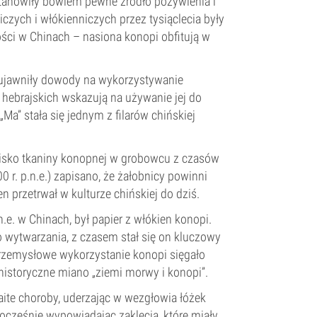
tanowiły bowiem pewne źródło pożywienia i
czych i włókienniczych przez tysiąclecia były
ści w Chinach – nasiona konopi obfitują w
. ujawniły dowody na wykorzystywanie
hebrajskich wskazują na używanie jej do
„Ma” stała się jednym z filarów chińskiej
zisko tkaniny konopnej w grobowcu z czasów
0 r. p.n.e.) zapisano, że żałobnicy powinni
 przetrwał w kulturze chińskiej do dziś.
e. w Chinach, był papier z włókien konopi.
o wytwarzania, z czasem stał się on kluczowy
przemysłowe wykorzystanie konopi sięgało
 historyczne miano „ziemi morwy i konopi”.
ite choroby, uderzając w wezgłowia łóżek
cześnie wypowiadając zaklęcia, które miały