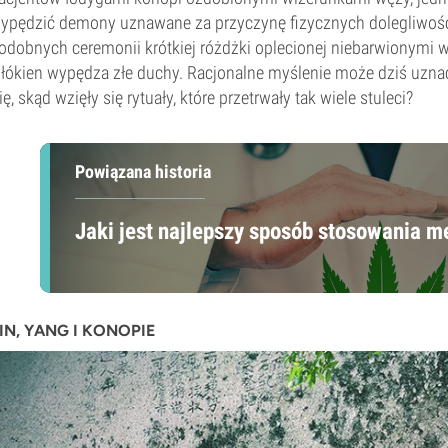
ypędzić demony uznawane za przyczynę fizycznych dolegliwości
odobnych ceremonii krótkiej różdżki oplecionej niebarwionymi w
łókien wypędza złe duchy. Racjonalne myślenie może dziś uznać t
ię, skąd wzięły się rytuały, które przetrwały tak wiele stuleci?
Powiązana historia
Jaki jest najlepszy sposób stosowania 
IN, YANG I KONOPIE