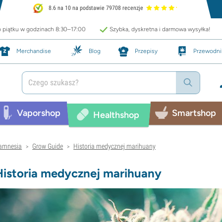
8.6 na 10 na podstawie 79708 recenzje
o piątku w godzinach 8:30–17:00
Szybka, dyskretna i darmowa wysyłka!
Merchandise
Blog
Przepisy
Przewodni
Vaporshop
Smartshop
Healthshop
amnesia
Grow Guide
Historia medycznej marihuany
>
>
Historia medycznej marihuany