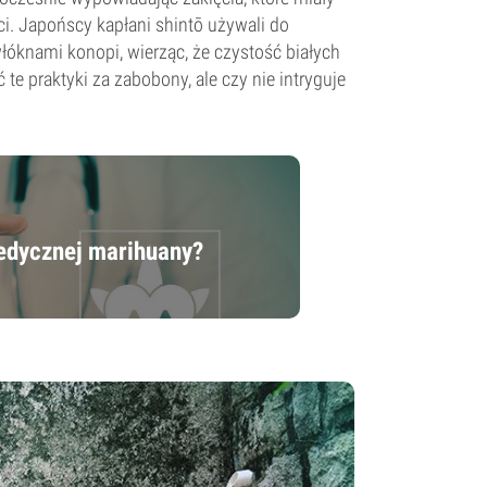
. Japońscy kapłani shintō używali do
łóknami konopi, wierząc, że czystość białych
e praktyki za zabobony, ale czy nie intryguje
medycznej marihuany?