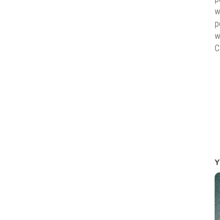
w
p
w
C
Y