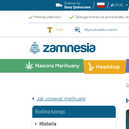
Dostawa do
zł
(PLN)
Stany Zjednoczone
Metody płatności
Obsługa klienta od poniedziałku d
Tribe
Wyszukiwarka nasion
Nasiona Marihuany
Headshop
Z
Jak uprawiać marihuanę
Roślina konopi
Historia