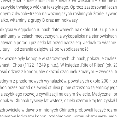
rzewagę nad społecznościami zbieracko-łowieckimi – konopie s
iezwykle trwałego włókna tekstylnego. Oprócz zastosowań leczni
ednym z dwóch–trzech najważniejszych roślinnych źródeł żywno
iałko, witaminy z grupy B oraz aminokwasy.
dkrycia w egipskich ruinach datowanych na około 1600 r. p.n.e
arihuany w celach medycznych, a wykopaliska na stanowiskach 
łatwiania porodu już setki lat przed naszą erą. Jednak to właśnie 
ultury – od zarania dziejów aż po współczesność.
ak ważne były konopie w starożytnych Chinach, pokazuje znale
ynastii Chou (1122–1249 p.n.e.). W księdze „Rite of Rites” (ok. 20
osić odzież z konopi, aby okazać szacunek zmarłym – zwyczaj ten
ednym z przełomowych wynalazków, powstałych około 200 r. p.n.
hoć przez ponad dziewięć stuleci pilnie strzeżono tajemnicy jeg
la szybkiego rozwoju cywilizacji na całym świecie. Medyczne i 
ednak w Chinach tysięcy lat wstecz, dzięki czemu kraj ten zyskał
zdrowiciele w dawno minionych Chinach próbowali leczyć rozma
acjentów łodygami konopi ozdobionymi wizerunkami węży, jedno