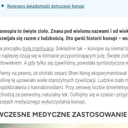
Renesans świadomości dotyczącej konopi
onnopia to święte zioło. Znana pod wieloma nazwami i od wi
ozwijała się razem z ludzkością. Oto garść historii konopi – wsa
a początku
była marihuana
. Dokładnie tak – konopie są niemal t
e najlepiej czują się w klimacie przypominającym jurę. Święte zio
złowiekiem. A gdy tylko się zjawiliśmy, powstała symbiotyczna rel
iemy na pewno, że chiński cesarz Shen Nong eksperymentował 
oślinę tę uprawiało wiele starożytnych cywilizacji. Ludzkie ciało
spółdziałania z kannabinoidami. Przy zerowej liczbie śmiertelny
chodzą za pierwotny, naturalny lek. Cofnijmy się w czasie i p
ziejach medycznego wykorzystania konopi.
WCZESNE MEDYCZNE ZASTOSOWANIE