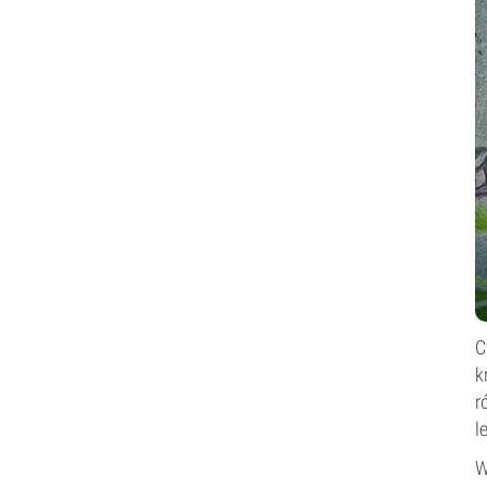
C
k
r
l
W