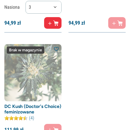
Nasiona
3
94,
99
zł
94,
99
zł
Brak w magazynie
DC Kush (Doctor's Choice)
feminizowane
(4)
111,
99
zł