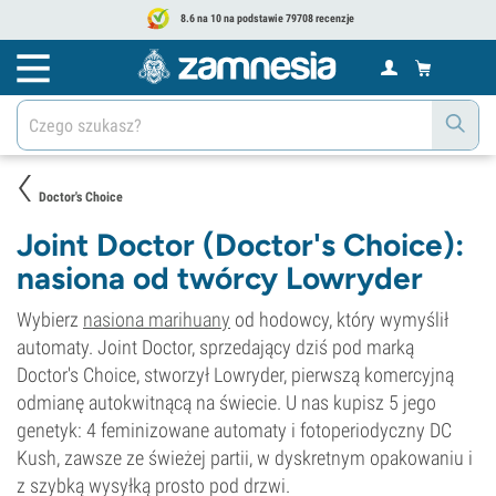
8.6 na 10 na podstawie 79708 recenzje
Doctor's Choice
Joint Doctor (Doctor's Choice):
nasiona od twórcy Lowryder
Wybierz
nasiona marihuany
od hodowcy, który wymyślił
automaty. Joint Doctor, sprzedający dziś pod marką
Doctor's Choice, stworzył Lowryder, pierwszą komercyjną
odmianę autokwitnącą na świecie. U nas kupisz 5 jego
genetyk: 4 feminizowane automaty i fotoperiodyczny DC
Kush, zawsze ze świeżej partii, w dyskretnym opakowaniu i
z szybką wysyłką prosto pod drzwi.