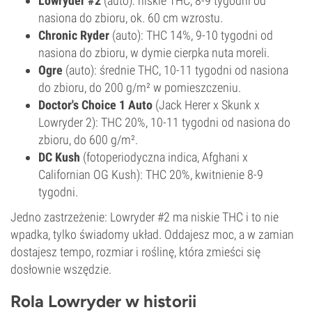
Lowryder #2
(auto): niskie THC, 8-9 tygodni od
nasiona do zbioru, ok. 60 cm wzrostu.
Chronic Ryder
(auto): THC 14%, 9-10 tygodni od
nasiona do zbioru, w dymie cierpka nuta moreli.
Ogre
(auto): średnie THC, 10-11 tygodni od nasiona
do zbioru, do 200 g/m² w pomieszczeniu.
Doctor's Choice 1 Auto
(Jack Herer x Skunk x
Lowryder 2): THC 20%, 10-11 tygodni od nasiona do
zbioru, do 600 g/m².
DC Kush
(fotoperiodyczna indica, Afghani x
Californian OG Kush): THC 20%, kwitnienie 8-9
tygodni.
Jedno zastrzeżenie: Lowryder #2 ma niskie THC i to nie
wpadka, tylko świadomy układ. Oddajesz moc, a w zamian
dostajesz tempo, rozmiar i roślinę, która zmieści się
dosłownie wszędzie.
Rola Lowryder w historii