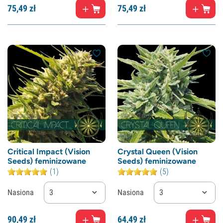
75,
49
zł
75,
49
zł
Critical Impact (Vision
Crystal Queen (Vision
Seeds) feminizowane
Seeds) feminizowane
(1)
(5)
Nasiona
3
Nasiona
3
90,
49
zł
64,
49
zł