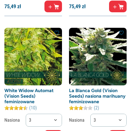
75,
49
zł
75,
49
zł
White Widow Automat
La Blanca Gold (Vision
(Vision Seeds)
Seeds) nasiona marihuany
feminizowane
feminizowane
(10)
(2)
Nasiona
3
Nasiona
3