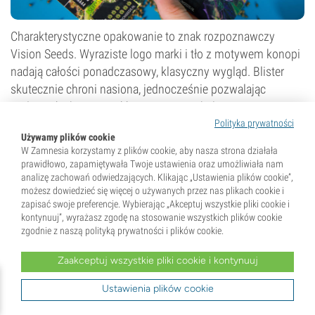
Charakterystyczne opakowanie to znak rozpoznawczy
Vision Seeds. Wyraziste logo marki i tło z motywem konopi
nadają całości ponadczasowy, klasyczny wygląd. Blister
skutecznie chroni nasiona, jednocześnie pozwalając
podejrzeć ich zawartość, a oznaczenie kolorami wersji
automatycznych i fotoperiodycznych sprawia, że wybór
Polityka prywatności
Używamy plików cookie
odpowiedniej odmiany staje się wyjątkowo prosty.
W Zamnesia korzystamy z plików cookie, aby nasza strona działała
prawidłowo, zapamiętywała Twoje ustawienia oraz umożliwiała nam
analizę zachowań odwiedzających. Klikając „Ustawienia plików cookie”,
Jak pakowane są nasiona konopi Vision Seeds?
możesz dowiedzieć się więcej o używanych przez nas plikach cookie i
Szybkie Fakty!
zapisać swoje preferencje. Wybierając „Akceptuj wszystkie pliki cookie i
Opakowanie jest proste i funkcjonalne: ochronny blister oraz
kontynuuj”, wyrażasz zgodę na stosowanie wszystkich plików cookie
przyciągająca wzrok szata graficzna. Odmiany
autokwitnące
i
zgodnie z naszą polityką prywatności i plików cookie.
fotoperiodyczne są oznaczone różnymi kolorami, a wszystkie
kluczowe informacje o szczepie widać już na pierwszy rzut
Zaakceptuj wszystkie pliki cookie i kontynuuj
oka.
Ustawienia plików cookie
Vision Seeds: filar holenderskiej