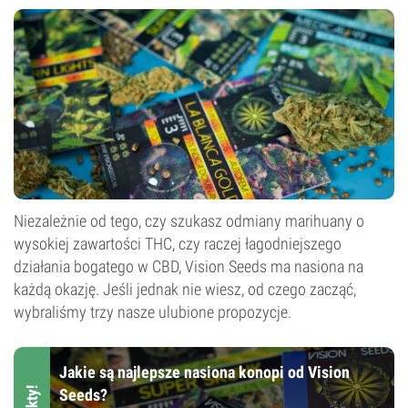
Niezależnie od tego, czy szukasz odmiany marihuany o
wysokiej zawartości THC, czy raczej łagodniejszego
działania bogatego w CBD, Vision Seeds ma nasiona na
każdą okazję. Jeśli jednak nie wiesz, od czego zacząć,
wybraliśmy trzy nasze ulubione propozycje.
Jakie są najlepsze nasiona konopi od Vision
Seeds?