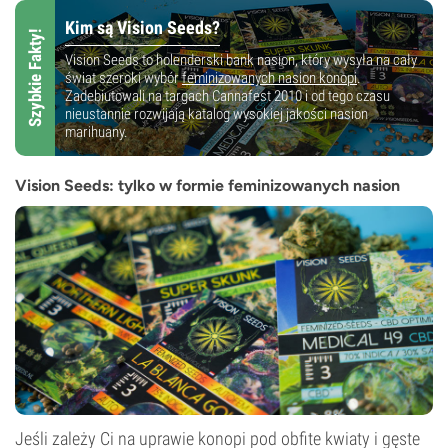
Kim są Vision Seeds?
Szybkie Fakty!
Vision Seeds to holenderski bank nasion, który wysyła na cały
świat szeroki wybór
feminizowanych nasion konopi
.
Zadebiutowali na targach Cannafest 2010 i od tego czasu
nieustannie rozwijają katalog wysokiej jakości nasion
marihuany.
Vision Seeds: tylko w formie feminizowanych nasion
Jeśli zależy Ci na uprawie konopi pod obfite kwiaty i gęste