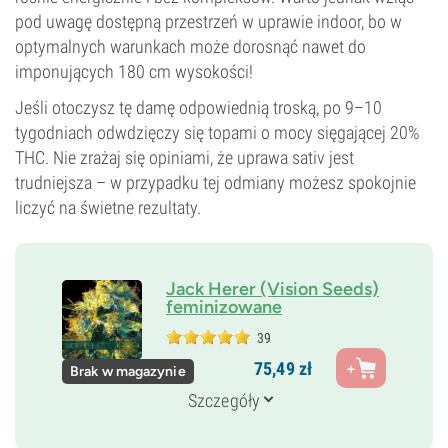
pod uwagę dostępną przestrzeń w uprawie indoor, bo w
optymalnych warunkach może dorosnąć nawet do
imponujących 180 cm wysokości!
Jeśli otoczysz tę damę odpowiednią troską, po 9–10
tygodniach odwdzięczy się topami o mocy sięgającej 20%
THC. Nie zrażaj się opiniami, że uprawa sativ jest
trudniejsza – w przypadku tej odmiany możesz spokojnie
liczyć na świetne rezultaty.
Jack Herer (Vision Seeds)
feminizowane
39
Rodzice
75,
49
zł
Brak w magazynie
Skunk 1 x Northern Lights 5 x Haze
Genetyka
Szczegóły
20% Indica /
80% Sativa
Czas kwitnienia