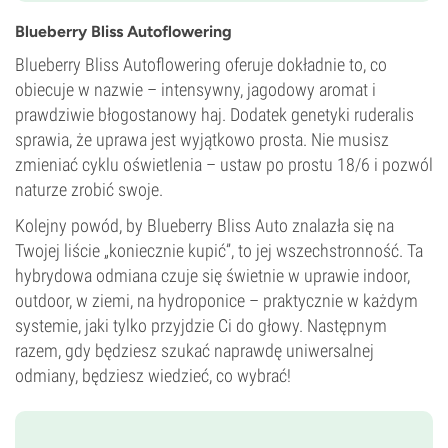
9–10 tygodni
THC
Blueberry Bliss Autoflowering
20%
Blueberry Bliss Autoflowering oferuje dokładnie to, co
CBD
Średni
obiecuje w nazwie – intensywny, jagodowy aromat i
Typ kwitnienia
prawdziwie błogostanowy haj. Dodatek genetyki ruderalis
Fotoperiod
sprawia, że uprawa jest wyjątkowo prosta. Nie musisz
zmieniać cyklu oświetlenia – ustaw po prostu 18/6 i pozwól
naturze zrobić swoje.
Kolejny powód, by Blueberry Bliss Auto znalazła się na
Twojej liście „koniecznie kupić”, to jej wszechstronność. Ta
hybrydowa odmiana czuje się świetnie w uprawie indoor,
outdoor, w ziemi, na hydroponice – praktycznie w każdym
systemie, jaki tylko przyjdzie Ci do głowy. Następnym
razem, gdy będziesz szukać naprawdę uniwersalnej
odmiany, będziesz wiedzieć, co wybrać!