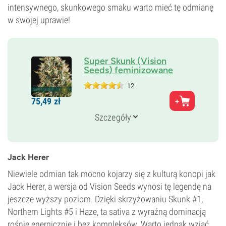
intensywnego, skunkowego smaku warto mieć tę odmianę
w swojej uprawie!
Super Skunk (Vision
Seeds) feminizowane
12
Rodzice
75,
49
zł
Skunk 1 × Afgański Hasz
Genetyka
Szczegóły
90% Indica /
10% Sativa
Czas kwitnienia
8–9 tygodni
THC
Jack Herer
16%
Niewiele odmian tak mocno kojarzy się z kulturą konopi jak
CBD
Niski
Jack Herer, a wersja od Vision Seeds wynosi tę legendę na
Typ kwitnienia
jeszcze wyższy poziom. Dzięki skrzyżowaniu Skunk #1,
Fotoperiod
Northern Lights #5 i Haze, ta sativa z wyraźną dominacją
rośnie energicznie i bez kompleksów. Warto jednak wziąć