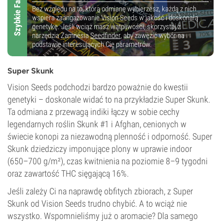
Szybkie Fakty!
Bez względu na to, którą odmianę wybierzesz, każdą z nich
wspiera zaangażowanie Vision Seeds w jakość i doskonałą
genetykę. Jeśli wciąż masz wątpliwości, skorzystaj z
narzędzia Zamnesia
Seedfinder
, aby zawęzić wybór na
podstawie interesujących Cię parametrów.
Super Skunk
Vision Seeds podchodzi bardzo poważnie do kwestii
genetyki – doskonale widać to na przykładzie Super Skunk.
Ta odmiana z przewagą indiki łączy w sobie cechy
legendarnych roślin Skunk #1 i Afghan, cenionych w
świecie konopi za niezawodną plenność i odporność. Super
Skunk dziedziczy imponujące plony w uprawie indoor
(650–700 g/m²), czas kwitnienia na poziomie 8–9 tygodni
oraz zawartość THC sięgającą 16%.
Jeśli zależy Ci na naprawdę obfitych zbiorach, z Super
Skunk od Vision Seeds trudno chybić. A to wciąż nie
wszystko. Wspomnieliśmy już o aromacie? Dla samego