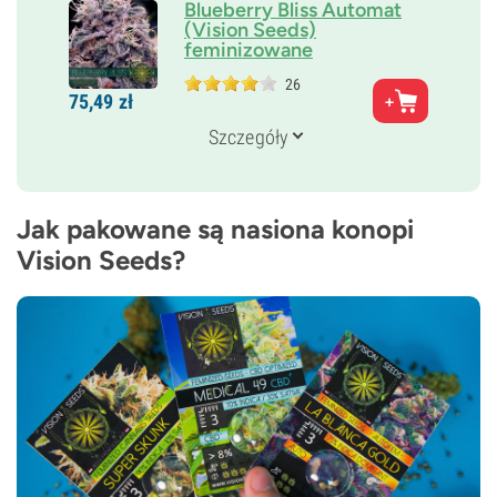
Blueberry Bliss Automat
(Vision Seeds)
feminizowane
26
Rodzice
75,
49
zł
BlueBerry x White Widow x Super Skunk x
Ruderalis
Szczegóły
Genetyka
85% Indica /
15% Sativa
Czas kwitnienia
8–9 tygodni od nasiona do zbiorów
Jak pakowane są nasiona konopi
THC
Vision Seeds?
Średni
CBD
Średni
Typ kwitnienia
Autokwitnący