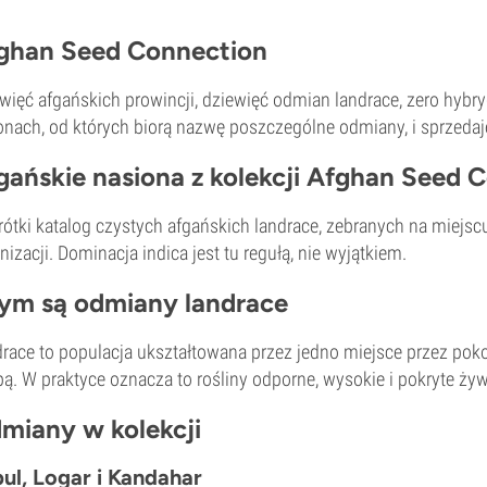
ghan Seed Connection
więć afgańskich prowincji, dziewięć odmian landrace, zero hybr
onach, od których biorą nazwę poszczególne odmiany, i sprzedaje
gańskie nasiona z kolekcji Afghan Seed 
rótki katalog czystych afgańskich landrace, zebranych na miejs
nizacji. Dominacja indica jest tu regułą, nie wyjątkiem.
ym są odmiany landrace
race to populacja ukształtowana przez jedno miejsce przez pok
ą. W praktyce oznacza to rośliny odporne, wysokie i pokryte żyw
miany w kolekcji
ul, Logar i Kandahar