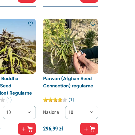
 Buddha
Parwan (Afghan Seed
 Seed
Connection) regularne
ion) Regularne
(1)
(1)
10
Nasiona
10
ł
296,
99
zł