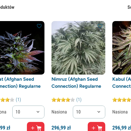
oduktów
S
at (Afghan Seed
Nimruz (Afghan Seed
Kabul (
nection) Regularne
Connection) Regularne
Connect
(1)
(1)
ona
10
Nasiona
10
Nasiona
99
zł
296,
99
zł
296,
99
z