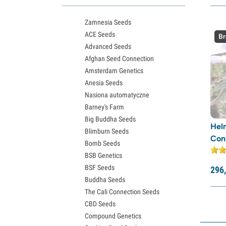
Nasiona Northern Lights
Zamnesia Seeds
Nasiona Granddaddy Purple
ACE Seeds
Nasiona OG Kush
Br
Advanced Seeds
Nasiona Blue Dream
Afghan Seed Connection
Nasiona Lemon Haze
Amsterdam Genetics
Nasiona konopi Bruce Banner
Anesia Seeds
Nasiona Gelato
Nasiona automatyczne
Nasiona Sour Diesel
Barney's Farm
Nasiona Jack Herer
Big Buddha Seeds
Girl Scout Cookies – nasiona (GSC)
Hel
Blimburn Seeds
Nasiona Wedding Cake
Con
Bomb Seeds
Nasiona konopi Zkittlez
BSB Genetics
Nasiona Pineapple Express
BSF Seeds
Nasiona Chemdawg
296,
Buddha Seeds
Nasiona Hindu Kush
The Cali Connection Seeds
Nasiona Mimosa
CBD Seeds
Compound Genetics