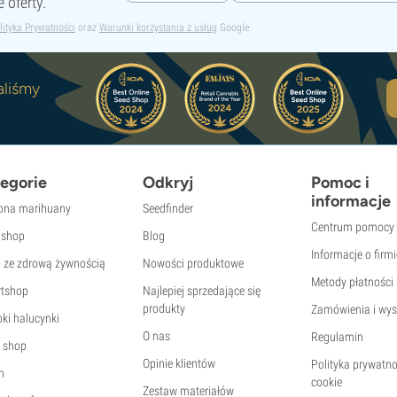
 oferty.
lityka Prywatności
oraz
Warunki korzystania z usług
Google.
aliśmy
egorie
Odkryj
Pomoc i
informacje
ona marihuany
Seedfinder
Centrum pomocy
shop
Blog
Informacje o firmi
p ze zdrową żywnością
Nowości produktowe
Metody płatności
tshop
Najlepiej sprzedające się
produkty
Zamówienia i wys
ki halucynki
O nas
Regulamin
 shop
Opinie klientów
Polityka prywatno
h
cookie
Zestaw materiałów