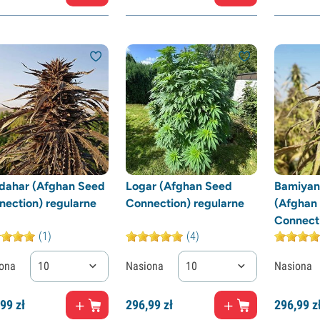
dahar (Afghan Seed
Logar (Afghan Seed
Bamiyan
nection) regularne
Connection) regularne
(Afghan
Connect
(1)
(4)
ona
10
Nasiona
10
Nasiona
99
zł
296,
99
zł
296,
99
z