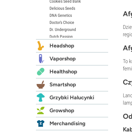
Cookies Seed Bank
Delicious Seeds
Af
DNA Genetics
Doctor's Choice
Dzie
Dr. Underground
regi
Dutch Passion
Elite Seeds
Headshop
Af
Eva Seeds
Exotic Seed
Vaporshop
To k
Expert Seeds
femi
Healthshop
FastBuds
Female Seeds
Cz
Smartshop
French Touch Seeds
Garden of Green
Land
Grzybki Halucynki
GeneSeeds
lamp
Genehtik Nasiona
Growshop
G13 Labs
Od
Grass-O-Matic
Merchandising
Kab
Greenhouse Seeds