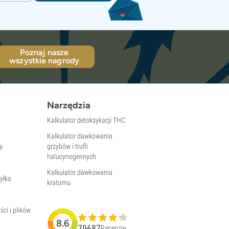
Poznaj nasze
wszystkie nagrody
Narzędzia
Kalkulator detoksykacji THC
Kalkulator dawkowania
grzybów i trufli
e
halucynogennych
Kalkulator dawkowania
yłka
kratomu
ści i plików
8.6
79687
Recenzje