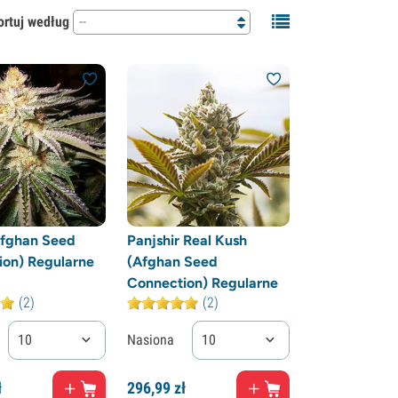
ortuj według
--
Afghan Seed
Panjshir Real Kush
ion) Regularne
(Afghan Seed
Connection) Regularne
(2)
(2)
10
Nasiona
10
ł
296,
99
zł