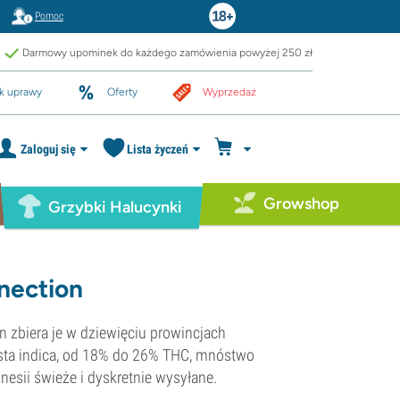
Pomoc
Darmowy upominek do każdego zamówienia powyżej 250 zł
k uprawy
Oferty
Wyprzedaż
Zaloguj się
Lista życzeń
Growshop
Grzybki Halucynki
nection
n zbiera je w dziewięciu prowincjach
zysta indica, od 18% do 26% THC, mnóstwo
esii świeże i dyskretnie wysyłane.