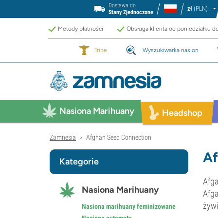
Dostawa do
zł
(PLN)
Stany Zjednoczone
Metody płatności
Obsługa klienta od poniedziałku d
Tribe
Wyszukiwarka nasion
Nasiona Marihuany
Headshop
Zamnesia
Afghan Seed Connection
>
Af
Kategorie
Afga
Nasiona Marihuany
Afga
żywi
Nasiona marihuany feminizowane
Nasiona automaty