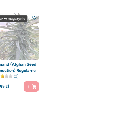
ak w magazynie
mand (Afghan Seed
nection) Regularne
(2)
99
zł