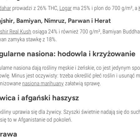
dahar
prowadzi z 26% THC,
Logar
ma 25% i plon do 700 g/m², a
jshir, Bamiyan, Nimruz, Parwan i Herat
shir Real Kush
osiąga 24% i również 700 g/m², Bamiyan Buddha
wan zamyka stawkę z 18%.
gularne nasiona: hodowla i krzyżowanie
larne nasiona dają rośliny męskie i żeńskie, co jest jedynym s
wlę. Minus jest oczywisty: trzeba określić płeć roślin i usunąć 
inizowane
nasiona marihuany
załatwią sprawę.
wica i afgański haszysz
ośliny uprawia się dla żywicy. Szyszki świetnie nadają się do suc
 się to w Afganistanie od pokoleń.
rawa