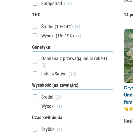
Fotoperiod
(12)
THC
14 p
Średni (10–14%)
(1)
Wysoki (15–19%)
(4)
Genetyka
Odmiana z przewagą indici (60%+)
(3)
Indica/Sativa
(10)
Wysokość (na zewnątrz)
Crys
Und
Średni
(3)
fem
Wysoki
(1)
Czas kwitnienia
Nasi
Szybko
(4)