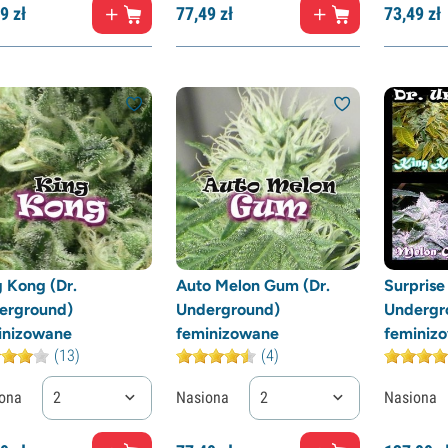
9
zł
77,
49
zł
73,
49
zł
 Kong (Dr.
Auto Melon Gum (Dr.
Surprise 
erground)
Underground)
Undergr
inizowane
feminizowane
feminiz
(13)
(4)
ona
2
Nasiona
2
Nasiona