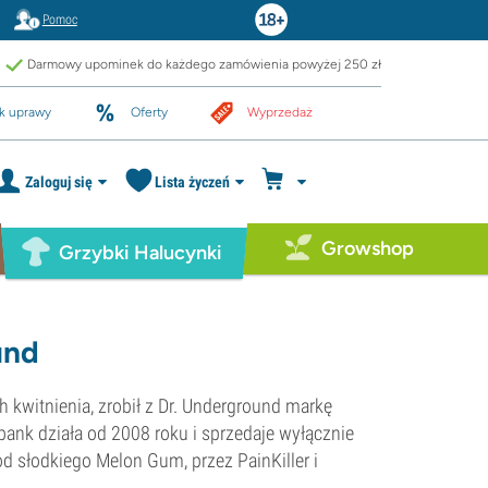
Pomoc
Darmowy upominek do każdego zamówienia powyżej 250 zł
k uprawy
Oferty
Wyprzedaż
Zaloguj się
Lista życzeń
Growshop
Grzybki Halucynki
und
 kwitnienia, zrobił z Dr. Underground markę
 bank działa od 2008 roku i sprzedaje wyłącznie
od słodkiego Melon Gum, przez PainKiller i