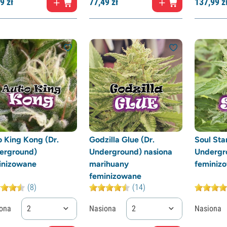
9
zł
77,
49
zł
137,
99
z
 King Kong (Dr.
Godzilla Glue (Dr.
Soul Star
erground)
Underground) nasiona
Undergr
inizowane
marihuany
feminiz
feminizowane
(8)
(14)
ona
2
Nasiona
2
Nasiona