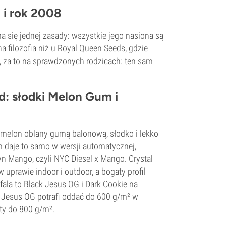
 i rok 2008
a się jednej zasady: wszystkie jego nasiona są
na filozofia niż u Royal Queen Seeds, gdzie
 za to na sprawdzonych rodzicach: ten sam
d: słodki Melon Gum i
melon oblany gumą balonową, słodko i lekko
m daje to samo w wersji automatycznej,
n Mango, czyli NYC Diesel x Mango. Crystal
w uprawie indoor i outdoor, a bogaty profil
ala to Black Jesus OG i Dark Cookie na
k Jesus OG potrafi oddać do 600 g/m² w
ty do 800 g/m².