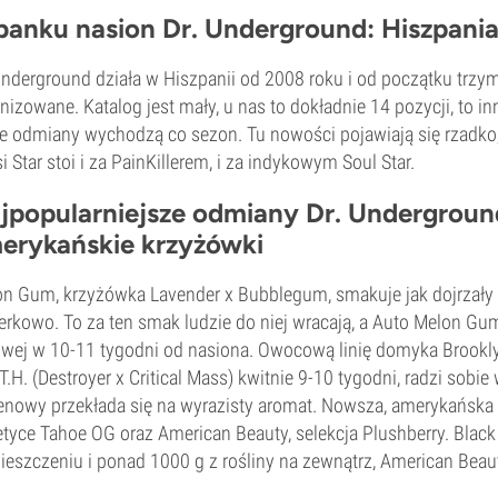
banku nasion Dr. Underground: Hiszpania
Underground działa w Hiszpanii od 2008 roku i od początku trzym
nizowane. Katalog jest mały, u nas to dokładnie 14 pozycji, to in
 odmiany wychodzą co sezon. Tu nowości pojawiają się rzadko,
i Star stoi i za PainKillerem, i za indykowym Soul Star.
jpopularniejsze odmiany Dr. Undergroun
erykańskie krzyżówki
n Gum, krzyżówka Lavender x Bubblegum, smakuje jak dojrzały 
erkowo. To za ten smak ludzie do niej wracają, a Auto Melon Gu
wej w 10-11 tygodni od nasiona. Owocową linię domyka Brookly
T.H. (Destroyer x Critical Mass) kwitnie 9-10 tygodni, radzi sobie 
enowy przekłada się na wyrazisty aromat. Nowsza, amerykańska f
tyce Tahoe OG oraz American Beauty, selekcja Plushberry. Blac
eszczeniu i ponad 1000 g z rośliny na zewnątrz, American Beau