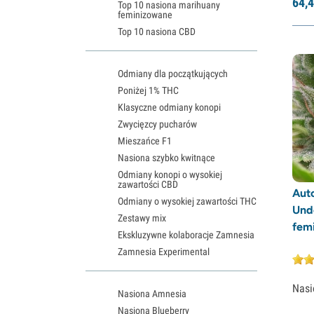
64,
4
Top 10 nasiona marihuany
feminizowane
Top 10 nasiona CBD
Odmiany dla początkujących
Poniżej 1% THC
Klasyczne odmiany konopi
Zwycięzcy pucharów
Mieszańce F1
Nasiona szybko kwitnące
Odmiany konopi o wysokiej
zawartości CBD
Auto
Odmiany o wysokiej zawartości THC
Und
Zestawy mix
fem
Ekskluzywne kolaboracje Zamnesia
Zamnesia Experimental
Nasi
Nasiona Amnesia
Nasiona Blueberry