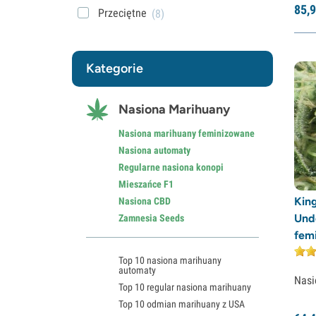
85,
9
Przeciętne
(8)
Kategorie
Nasiona Marihuany
Nasiona marihuany feminizowane
Nasiona automaty
Regularne nasiona konopi
Mieszańce F1
King
Nasiona CBD
Und
Zamnesia Seeds
fem
Top 10 nasiona marihuany
automaty
Nasi
Top 10 regular nasiona marihuany
Top 10 odmian marihuany z USA