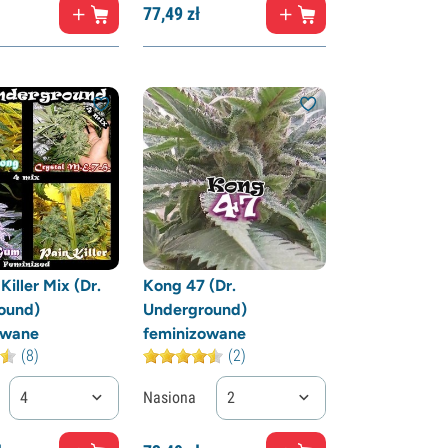
77,
49
zł
Killer Mix (Dr.
Kong 47 (Dr.
ound)
Underground)
owane
feminizowane
(8)
(2)
4
Nasiona
2