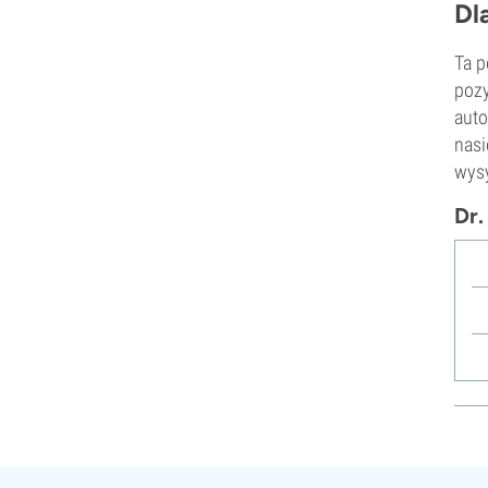
Dl
Mr. Nice
Nirvana Seeds
Ta p
Original Sensible
pozy
Paradise Seeds
auto
Perfect Tree
nasi
Pheno Finder
wysy
Philosopher Seeds
Positronics Nasiona Konopi
Dr.
Purple City Genetics
Pyramid Seeds
Rare Dankness
Reggae Seeds
Resin Seeds
Ripper Seeds
Royal Queen Seeds
Sagarmatha Seeds
Samsara Seeds
Seedstockers