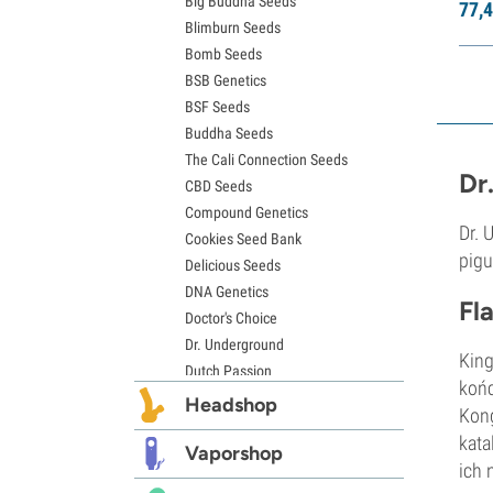
Big Buddha Seeds
Girl Scout Cookies – nasiona (GSC)
77,
4
Blimburn Seeds
Nasiona Wedding Cake
Bomb Seeds
Nasiona konopi Zkittlez
BSB Genetics
Nasiona Pineapple Express
BSF Seeds
Nasiona Chemdawg
Buddha Seeds
Nasiona Hindu Kush
The Cali Connection Seeds
Nasiona Mimosa
Dr
CBD Seeds
Compound Genetics
Dr. 
Cookies Seed Bank
pigu
Delicious Seeds
DNA Genetics
Fl
Doctor's Choice
Dr. Underground
King
Dutch Passion
końc
Elite Seeds
Headshop
Kong
Eva Seeds
kata
Exotic Seed
Vaporshop
ich 
Expert Seeds