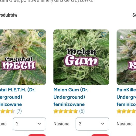
roduktów
S
tal M.E.T.H. (Dr.
Melon Gum (Dr.
PainKille
erground)
Underground)
Undergr
inizowane
feminizowane
feminiz
(7)
(6)
ona
2
Nasiona
2
Nasiona