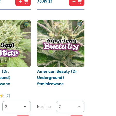
ł
73,
49
zł
 (Dr.
American Beauty (Dr
ound)
Underground)
owane
feminizowane
(2)
2
Nasiona
2