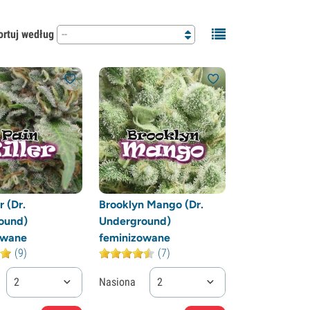
ortuj według
--
r (Dr.
Brooklyn Mango (Dr.
ound)
Underground)
owane
feminizowane
(9)
(7)
2
Nasiona
2