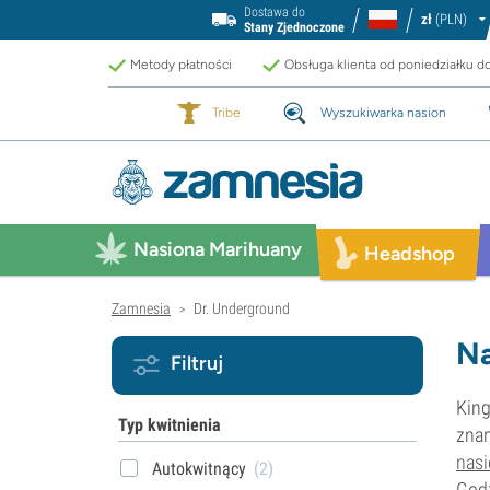
Dostawa do
zł
(PLN)
Stany Zjednoczone
Metody płatności
Obsługa klienta od poniedziałku d
Tribe
Wyszukiwarka nasion
Nasiona Marihuany
Headshop
Zamnesia
Dr. Underground
>
Na
Filtruj
King
Typ kwitnienia
znan
nas
Autokwitnący
(2)
Godz