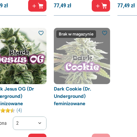
9
zł
77,
49
zł
77,
49
zł
Brak w magazynie
ck Jesus OG (Dr
Dark Cookie (Dr.
erground)
Underground)
inizowane
feminizowane
(4)
ona
2