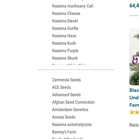
64,
4
Nasiona marihuany Cali
Nasiona Cheese
Nasiona Diesel
Nasiona Gorilla
Nasiona Haze
Nasiona Kush
Nasiona Purple
Nasiona Skunk
Nasiona White Widow
Nasiona Northern Lights
Zamnesia Seeds
Nasiona Granddaddy Purple
ACE Seeds
Nasiona OG Kush
Bla
Advanced Seeds
Nasiona Blue Dream
Und
Afghan Seed Connection
Nasiona Lemon Haze
Fem
Amsterdam Genetics
Nasiona konopi Bruce Banner
Anesia Seeds
Nasiona Gelato
Nasi
Nasiona automatyczne
Nasiona Sour Diesel
Barney's Farm
Nasiona Jack Herer