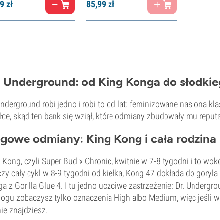
9
zł
85,
99
zł
. Underground: od King Konga do słodk
Underground robi jedno i robi to od lat: feminizowane nasiona 
łce, skąd ten bank się wziął, które odmiany zbudowały mu reputac
agowe odmiany: King Kong i cała rodzina
 Kong, czyli Super Bud x Chronic, kwitnie w 7-8 tygodni i to wok
zy cały cykl w 8-9 tygodni od kiełka, Kong 47 dokłada do goryla 
a z Gorilla Glue 4. I tu jedno uczciwe zastrzeżenie: Dr. Underg
logu zobaczysz tylko oznaczenia High albo Medium, więc jeśli w
nie znajdziesz.