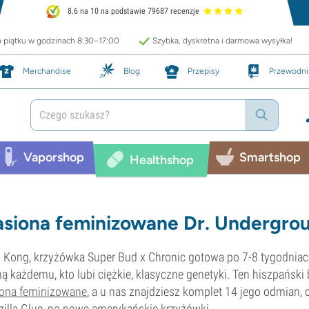
8.6 na 10 na podstawie 79687 recenzje
o piątku w godzinach 8:30–17:00
Szybka, dyskretna i darmowa wysyłka!
Merchandise
Blog
Przepisy
Przewodni
Vaporshop
Smartshop
Healthshop
siona feminizowane Dr. Undergro
 Kong, krzyżówka Super Bud x Chronic gotowa po 7-8 tygodniach
ą każdemu, kto lubi ciężkie, klasyczne genetyki. Ten hiszpański
iona feminizowane
, a u nas znajdziesz komplet 14 jego odmian, 
illa Glue, po nowe amerykańskie krzyżówki.