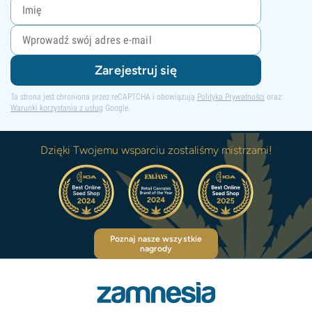
Zarejestruj się
Ta strona jest chroniona przez reCAPTCHA i obowiązują
Polityka Prywatności
oraz
Warunki korzystania z usług
Google.
Dzięki Twojemu wsparciu zostaliśmy mistrzami!
Poznaj nasze wszystkie
nagrody