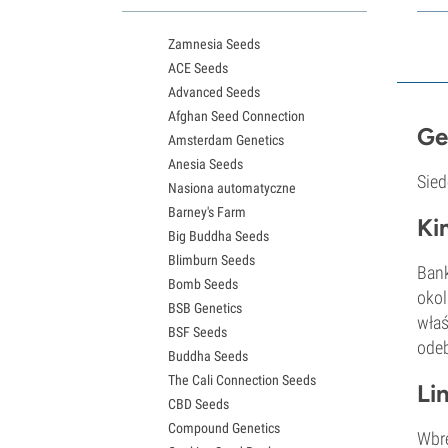
Nasiona Northern Lights
Zamnesia Seeds
Nasiona Granddaddy Purple
ACE Seeds
Nasiona OG Kush
Advanced Seeds
Nasiona Blue Dream
Afghan Seed Connection
Nasiona Lemon Haze
Ge
Amsterdam Genetics
Nasiona konopi Bruce Banner
Anesia Seeds
Nasiona Gelato
Sied
Nasiona automatyczne
Nasiona Sour Diesel
Barney's Farm
Nasiona Jack Herer
Ki
Big Buddha Seeds
Girl Scout Cookies – nasiona (GSC)
Blimburn Seeds
Nasiona Wedding Cake
Bank
Bomb Seeds
Nasiona konopi Zkittlez
okol
BSB Genetics
Nasiona Pineapple Express
właś
BSF Seeds
Nasiona Chemdawg
odeb
Buddha Seeds
Nasiona Hindu Kush
The Cali Connection Seeds
Nasiona Mimosa
Li
CBD Seeds
Compound Genetics
Wbre