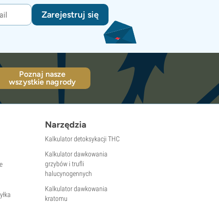
Zarejestruj się
Poznaj nasze
wszystkie nagrody
Narzędzia
Kalkulator detoksykacji THC
Kalkulator dawkowania
grzybów i trufli
e
halucynogennych
Kalkulator dawkowania
yłka
kratomu