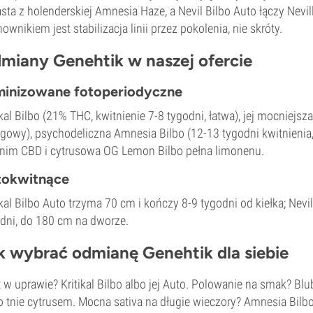
sta z holenderskiej Amnesia Haze, a Nevil Bilbo Auto łączy Nevi
ownikiem jest stabilizacja linii przez pokolenia, nie skróty.
miany Genehtik w naszej ofercie
minizowane fotoperiodyczne
ikal Bilbo (21% THC, kwitnienie 7-8 tygodni, łatwa), jej mocniej
owy), psychodeliczna Amnesia Bilbo (12-13 tygodni kwitnienia, 
nim CBD i cytrusowa OG Lemon Bilbo pełna limonenu.
tokwitnące
ikal Bilbo Auto trzyma 70 cm i kończy 8-9 tygodni od kiełka; Nevi
dni, do 180 cm na dworze.
k wybrać odmianę Genehtik dla siebie
t w uprawie? Kritikal Bilbo albo jej Auto. Polowanie na smak? 
o tnie cytrusem. Mocna sativa na długie wieczory? Amnesia Bilbo,