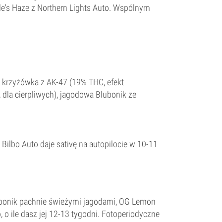
lle's Haze z Northern Lights Auto. Wspólnym
sza krzyżówka z AK-47 (19% THC, efekt
dla cierpliwych), jagodowa Blubonik ze
l Bilbo Auto daje sativę na autopilocie w 10-11
Blubonik pachnie świeżymi jagodami, OG Lemon
 o ile dasz jej 12-13 tygodni. Fotoperiodyczne