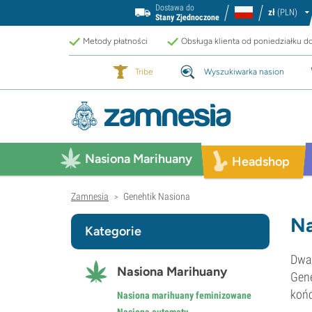
Dostawa do
zł
(PLN)
Stany Zjednoczone
Metody płatności
Obsługa klienta od poniedziałku d
Tribe
Wyszukiwarka nasion
Nasiona Marihuany
Headshop
Zamnesia
Genehtik Nasiona
>
Na
Kategorie
Dwa 
Nasiona Marihuany
Gene
końc
Nasiona marihuany feminizowane
Nasiona automaty