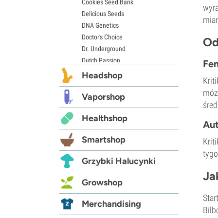
Cookies Seed Bank
wyra
Delicious Seeds
mian
DNA Genetics
Doctor's Choice
Od
Dr. Underground
Dutch Passion
Fe
Elite Seeds
Headshop
Krit
Eva Seeds
mózg
Exotic Seed
Vaporshop
śred
Expert Seeds
Healthshop
FastBuds
Au
Female Seeds
Smartshop
Krit
French Touch Seeds
tygo
Garden of Green
Grzybki Halucynki
GeneSeeds
Ja
Genehtik Nasiona
Growshop
G13 Labs
Star
Grass-O-Matic
Merchandising
Bilb
Greenhouse Seeds