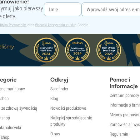
zamówienie!
rzymuj jako pierwszy
 oferty.
lityka Prywatności
oraz
Warunki korzystania z usług
Google.
aliśmy
egorie
Odkryj
Pomoc i
informacje
ona marihuany
Seedfinder
Centrum pomocy
shop
Blog
Informacje o firmi
p ze zdrową żywnością
Nowości produktowe
Metody płatności
tshop
Najlepiej sprzedające się
produkty
Zamówienia i wys
ki halucynki
O nas
Regulamin
 shop