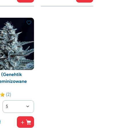
 (Genehtik
feminizowane
(2)
5
ł