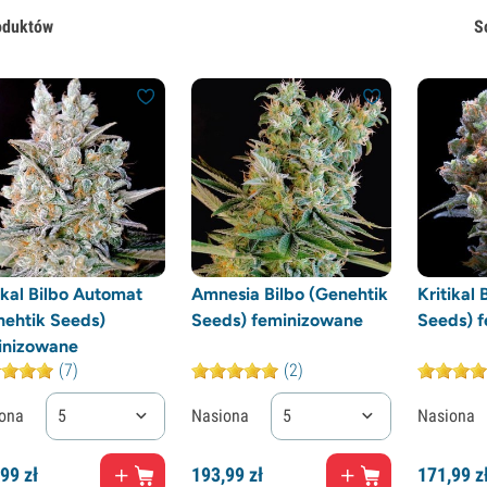
oduktów
S
ikal Bilbo Automat
Amnesia Bilbo (Genehtik
Kritikal 
nehtik Seeds)
Seeds) feminizowane
Seeds) 
inizowane
(7)
(2)
ona
5
Nasiona
5
Nasiona
99
zł
193,
99
zł
171,
99
z