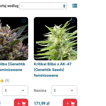
ortuj według
--
Bilbo (Genehtik
Kritikal Bilbo x AK-47
feminizowane
(Genehtik Seeds)
feminizowane
(9)
5
Nasiona
5
ł
171,
99
zł