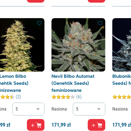
Lemon Bilbo
Nevil Bilbo Automat
Blubonik
nehtik Seeds)
(Genehtik Seeds)
Seeds) 
inizowane
feminizowane
(2)
(6)
ona
5
Nasiona
5
Nasiona
99
zł
171,
99
zł
171,
99
z