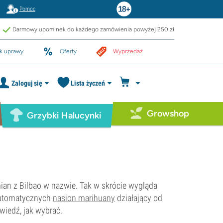
Pomoc
Darmowy upominek do każdego zamówienia powyżej 250 zł
k uprawy
Oferty
Wyprzedaż
Zaloguj się
Lista życzeń
Growshop
Grzybki Halucynki
an z Bilbao w nazwie. Tak w skrócie wygląda
automatycznych
nasion marihuany
działający od
wiedź, jak wybrać.