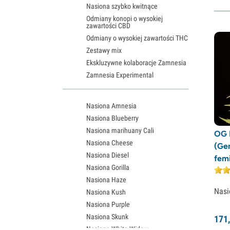
Nasiona szybko kwitnące
Odmiany konopi o wysokiej
zawartości CBD
Odmiany o wysokiej zawartości THC
Zestawy mix
Ekskluzywne kolaboracje Zamnesia
Zamnesia Experimental
Nasiona Amnesia
Nasiona Blueberry
Nasiona marihuany Cali
OG 
Nasiona Cheese
(Ge
Nasiona Diesel
fem
Nasiona Gorilla
Nasiona Haze
Nasi
Nasiona Kush
Nasiona Purple
Nasiona Skunk
171,
Nasiona White Widow