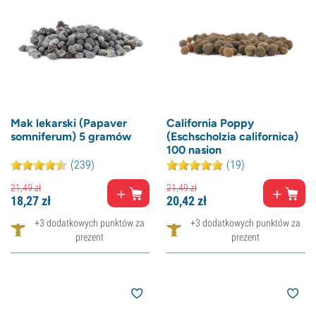
Mak lekarski (Papaver
California Poppy
somniferum) 5 gramów
(Eschscholzia californica)
100 nasion
(239)
(19)
21,
49
zł
21,
49
zł
18,
27
zł
20,
42
zł
+3 dodatkowych punktów za
+3 dodatkowych punktów za
prezent
prezent