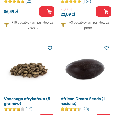
(22)
(164)
25,
99
zł
86,
49
zł
22,
09
zł
+10 dodatkowych punktów za
+3 dodatkowych punktów za
prezent
prezent
Voacanga afrykańska (5
African Dream Seeds (1
gramów)
nasiono)
(15)
(93)