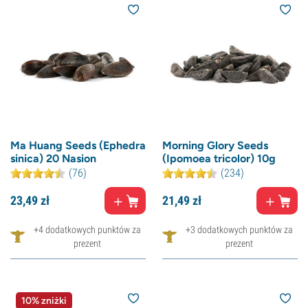
Ma Huang Seeds (Ephedra
Morning Glory Seeds
sinica) 20 Nasion
(Ipomoea tricolor) 10g
(76)
(234)
23,
49
zł
21,
49
zł
+4 dodatkowych punktów za
+3 dodatkowych punktów za
prezent
prezent
10% zniżki