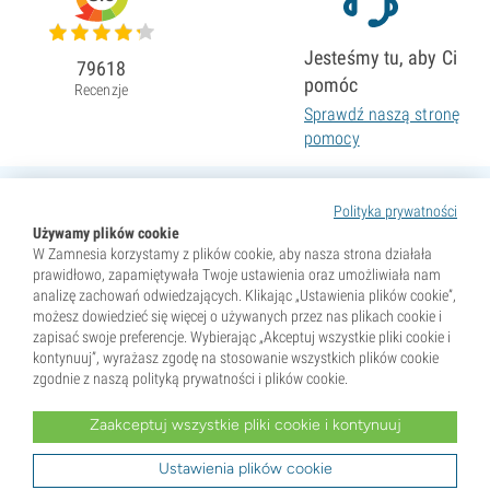
Jesteśmy tu, aby Ci
79618
pomóc
Recenzje
Sprawdź naszą stronę
pomocy
Polityka prywatności
Używamy plików cookie
W Zamnesia korzystamy z plików cookie, aby nasza strona działała
prawidłowo, zapamiętywała Twoje ustawienia oraz umożliwiała nam
analizę zachowań odwiedzających. Klikając „Ustawienia plików cookie”,
możesz dowiedzieć się więcej o używanych przez nas plikach cookie i
zapisać swoje preferencje. Wybierając „Akceptuj wszystkie pliki cookie i
kontynuuj”, wyrażasz zgodę na stosowanie wszystkich plików cookie
zgodnie z naszą polityką prywatności i plików cookie.
Zaakceptuj wszystkie pliki cookie i kontynuuj
* Nasiona są sprzedawane wyłącznie jako pamiątki. Kiełkowanie nasion jest nielegalne w wielu krajach.
Przed zakupem zapoznaj się z lokalnym prawem. Kupując, potwierdzasz, że jesteś pełnoletni w miejscu
zamieszkania oraz znasz obowiązujące przepisy. Zamnesia nie ponosi odpowiedzialności za działania
Ustawienia plików cookie
niezgodne z prawem.