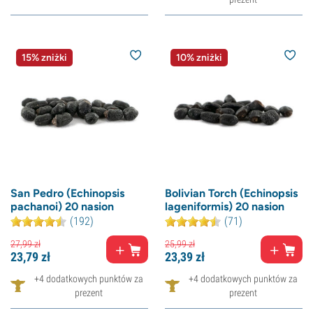
15% zniżki
10% zniżki
San Pedro (Echinopsis
Bolivian Torch (Echinopsis
pachanoi) 20 nasion
lageniformis) 20 nasion
(192)
(71)
27,
99
zł
25,
99
zł
23,
79
zł
23,
39
zł
+4 dodatkowych punktów za
+4 dodatkowych punktów za
prezent
prezent