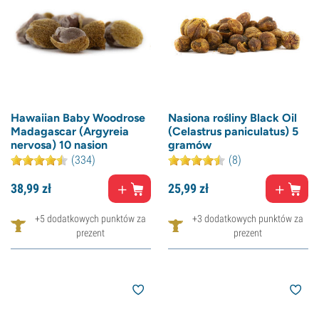
Hawaiian Baby Woodrose
Nasiona rośliny Black Oil
Madagascar (Argyreia
(Celastrus paniculatus) 5
nervosa) 10 nasion
gramów
(334)
(8)
38,
99
zł
25,
99
zł
+5 dodatkowych punktów za
+3 dodatkowych punktów za
prezent
prezent