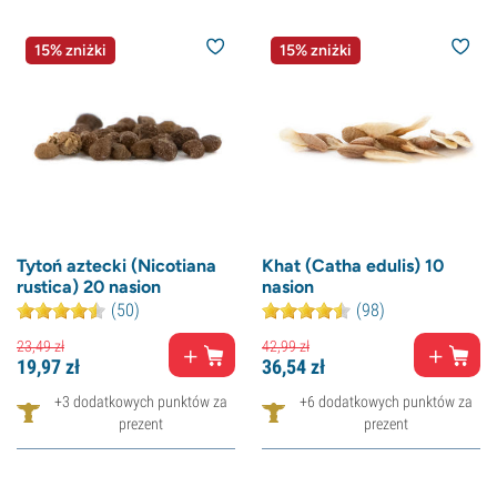
15% zniżki
15% zniżki
Tytoń aztecki (Nicotiana
Khat (Catha edulis) 10
rustica) 20 nasion
nasion
(50)
(98)
23,
49
zł
42,
99
zł
19,
97
zł
36,
54
zł
+3 dodatkowych punktów za
+6 dodatkowych punktów za
prezent
prezent