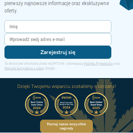
pierwszy najnowsze informacje oraz ekskluzywne
oferty.
Zarejestruj się
Ta strona jest chroniona przez reCAPTCHA i obowiązują
Polityka Prywatności
oraz
Warunki korzystania z usług
Google.
Dzięki Twojemu wsparciu zostaliśmy mistrzami!
Poznaj nasze wszystkie
nagrody