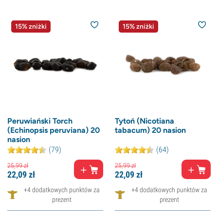
15% zniżki
15% zniżki
Peruwiański Torch
Tytoń (Nicotiana
(Echinopsis peruviana) 20
tabacum) 20 nasion
nasion
(79)
(64)
25,
99
zł
25,
99
zł
22,
09
zł
22,
09
zł
+4 dodatkowych punktów za
+4 dodatkowych punktów za
prezent
prezent