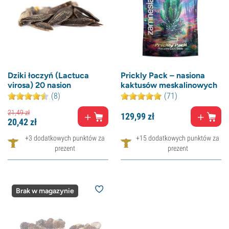
Dziki łoczyń (Lactuca
Prickly Pack – nasiona
virosa) 20 nasion
kaktusów meskalinowych
(8)
(71)
21,
49
zł
129,
99
zł
20,
42
zł
+3 dodatkowych punktów za
+15 dodatkowych punktów za
prezent
prezent
Brak w magazynie