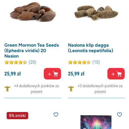
Green Mormon Tea Seeds
Nasiona klip dagga
(Ephedra viridis) 20
(Leonotis nepetifolia)
Nasion
(20)
(10)
25,
99
zł
25,
99
zł
+4 dodatkowych punktów za
+3 dodatkowych punktów za
prezent
prezent
5% zniżki