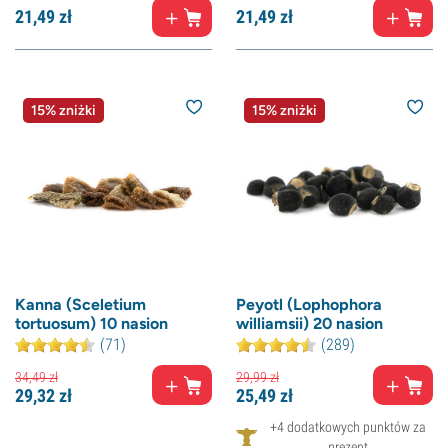
21,
49
zł
21,
49
zł
15% zniżki
15% zniżki
Kanna (Sceletium
Peyotl (Lophophora
tortuosum) 10 nasion
williamsii) 20 nasion
(71)
(289)
34,
49
zł
29,
99
zł
29,
32
zł
25,
49
zł
+4 dodatkowych punktów za
prezent