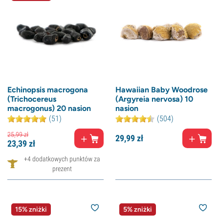
Echinopsis macrogona
Hawaiian Baby Woodrose
(Trichocereus
(Argyreia nervosa) 10
macrogonus) 20 nasion
nasion
(51)
(504)
25,
99
zł
29,
99
zł
23,
39
zł
+4 dodatkowych punktów za
prezent
15% zniżki
5% zniżki