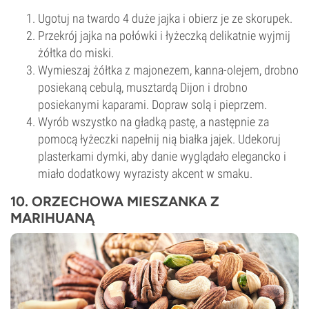
Ugotuj na twardo 4 duże jajka i obierz je ze skorupek.
Przekrój jajka na połówki i łyżeczką delikatnie wyjmij
żółtka do miski.
Wymieszaj żółtka z majonezem, kanna-olejem, drobno
posiekaną cebulą, musztardą Dijon i drobno
posiekanymi kaparami. Dopraw solą i pieprzem.
Wyrób wszystko na gładką pastę, a następnie za
pomocą łyżeczki napełnij nią białka jajek. Udekoruj
plasterkami dymki, aby danie wyglądało elegancko i
miało dodatkowy wyrazisty akcent w smaku.
10. ORZECHOWA MIESZANKA Z
MARIHUANĄ