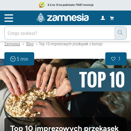
8.6 na 10 na podstawie 79687 recenzje
Zamnesia
Blog
Top 10 imprezowych przekąsek z konopi
>
>
1
5 min
Top 10 imprezowych przekąsek