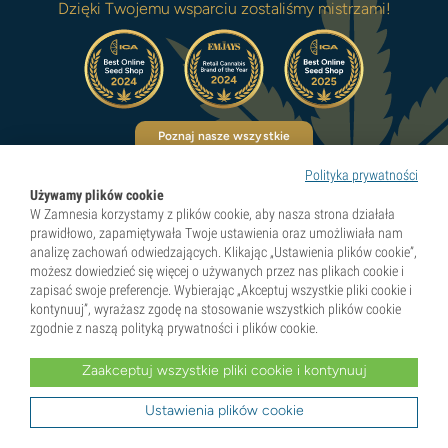
Dzięki Twojemu wsparciu zostaliśmy mistrzami!
Poznaj nasze wszystkie
nagrody
Polityka prywatności
Używamy plików cookie
W Zamnesia korzystamy z plików cookie, aby nasza strona działała
prawidłowo, zapamiętywała Twoje ustawienia oraz umożliwiała nam
Pionierzy naturalnych doznań
analizę zachowań odwiedzających. Klikając „Ustawienia plików cookie”,
możesz dowiedzieć się więcej o używanych przez nas plikach cookie i
zapisać swoje preferencje. Wybierając „Akceptuj wszystkie pliki cookie i
kontynuuj”, wyrażasz zgodę na stosowanie wszystkich plików cookie
Kategorie
zgodnie z naszą polityką prywatności i plików cookie.
Zaakceptuj wszystkie pliki cookie i kontynuuj
Odkryj
Ustawienia plików cookie