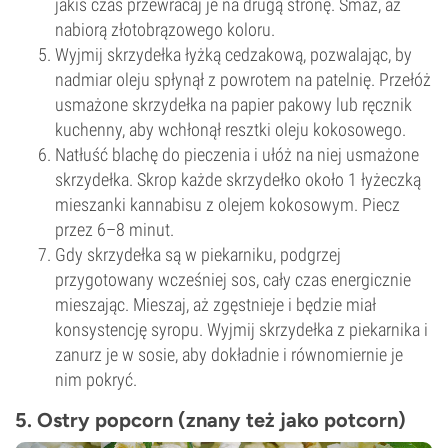
jakiś czas przewracaj je na drugą stronę. Smaż, aż
nabiorą złotobrązowego koloru.
Wyjmij skrzydełka łyżką cedzakową, pozwalając, by
nadmiar oleju spłynął z powrotem na patelnię. Przełóż
usmażone skrzydełka na papier pakowy lub ręcznik
kuchenny, aby wchłonął resztki oleju kokosowego.
Natłuść blachę do pieczenia i ułóż na niej usmażone
skrzydełka. Skrop każde skrzydełko około 1 łyżeczką
mieszanki kannabisu z olejem kokosowym. Piecz
przez 6–8 minut.
Gdy skrzydełka są w piekarniku, podgrzej
przygotowany wcześniej sos, cały czas energicznie
mieszając. Mieszaj, aż zgęstnieje i będzie miał
konsystencję syropu. Wyjmij skrzydełka z piekarnika i
zanurz je w sosie, aby dokładnie i równomiernie je
nim pokryć.
5. Ostry popcorn (znany też jako potcorn)