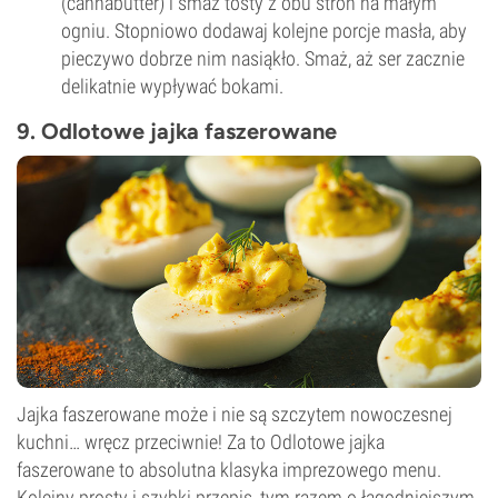
(cannabutter) i smaż tosty z obu stron na małym
ogniu. Stopniowo dodawaj kolejne porcje masła, aby
pieczywo dobrze nim nasiąkło. Smaż, aż ser zacznie
delikatnie wypływać bokami.
9. Odlotowe jajka faszerowane
Jajka faszerowane może i nie są szczytem nowoczesnej
kuchni… wręcz przeciwnie! Za to Odlotowe jajka
faszerowane to absolutna klasyka imprezowego menu.
Kolejny prosty i szybki przepis, tym razem o łagodniejszym,