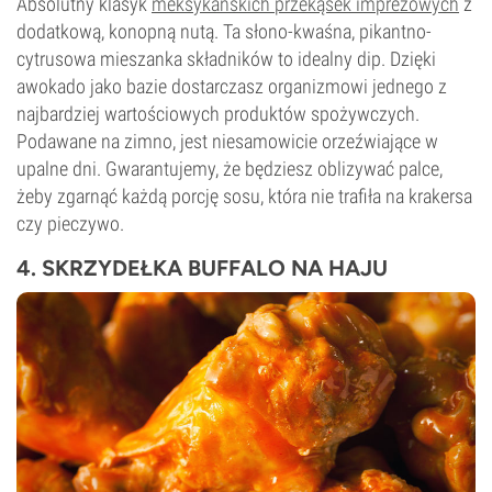
Absolutny klasyk
meksykańskich przekąsek imprezowych
z
dodatkową, konopną nutą. Ta słono-kwaśna, pikantno-
cytrusowa mieszanka składników to idealny dip. Dzięki
awokado jako bazie dostarczasz organizmowi jednego z
najbardziej wartościowych produktów spożywczych.
Podawane na zimno, jest niesamowicie orzeźwiające w
upalne dni. Gwarantujemy, że będziesz oblizywać palce,
żeby zgarnąć każdą porcję sosu, która nie trafiła na krakersa
czy pieczywo.
4. SKRZYDEŁKA BUFFALO NA HAJU