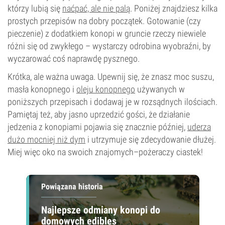
którzy lubią się
naćpać, ale nie palą
. Poniżej znajdziesz kilka
prostych przepisów na dobry początek. Gotowanie (czy
pieczenie) z dodatkiem konopi w gruncie rzeczy niewiele
różni się od zwykłego – wystarczy odrobina wyobraźni, by
wyczarować coś naprawdę pysznego.
Krótka, ale ważna uwaga. Upewnij się, że znasz moc suszu,
masła konopnego i
oleju konopnego
używanych w
poniższych przepisach i dodawaj je w rozsądnych ilościach.
Pamiętaj też, aby jasno uprzedzić gości, że działanie
jedzenia z konopiami pojawia się znacznie później,
uderza
dużo mocniej niż dym
i utrzymuje się zdecydowanie dłużej.
Miej więc oko na swoich znajomych–pożeraczy ciastek!
Powiązana historia
Najlepsze odmiany konopi do
domowych edibles