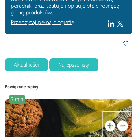
poradniki oraz testuje i opisuje stale rosnącą
gamę produktów.
Przeczytaj pełną biografię
Aktualności
Najlepsze listy
Powiązane wpisy
7 min