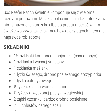
Sos Reefer Ranch świetnie komponuje się z wieloma
różnymi potrawami. Możesz polać nim sałatkę, obtoczyć w
nim smażonego kurczaka albo po prostu maczać w nim
świeże warzywa, takie jak marchewka czy ogórek – ten dip
naprawdę robi robotę.
SKŁADNIKI
1½ szklanki konopnego majonezu (canna-mayo)
1 szklanka kwaśnej śmietany
1 szklanka maślanki
4 łyżki świeżego, drobno posiekanego szczypiorku
1 łyżka octu ryżowego
½ łyżeczki sosu worcestershire
½ łyżeczki wędzonej papryki węgierskiej
2 ząbki czosnku, bardzo drobno posiekane
2–6 chlustów ostrego sosu