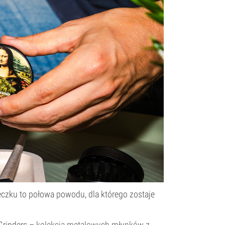
wieczku to połowa powodu, dla którego zostaje
 Grinders –
kolekcją metalowych młynków
z