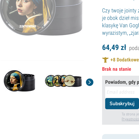
Czy twoje jointy 
je obok dzieł mis
klasykę Van Gogh
wyrazistym, „zja
64,
49
zł
poda
+
8
Dodatkowe 
Brak na stanie
Powiadom, gdy p
Subskrybuj
Ta strona 
Prywatnośc