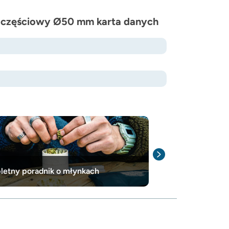
4‑częściowy Ø50 mm karta danych
etny poradnik o młynkach
Jak (i po co) 