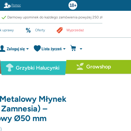
Pomoc
Darmowy upominek do każdego zamówienia powyżej 250 zł
k uprawy
Oferty
Wyprzedaż
Zaloguj się
Lista życzeń
Growshop
Grzybki Halucynki
 Metalowy Młynek
a Zamnesia) –
iowy Ø50 mm
2
)