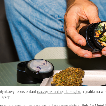
młynkowy reprezentant
naszej aktualnej dziesiątki
, a grafiki na 
ierzchu.
ż swoje zamiłowanie do sztuki i dobrego zioła z High Art Metal