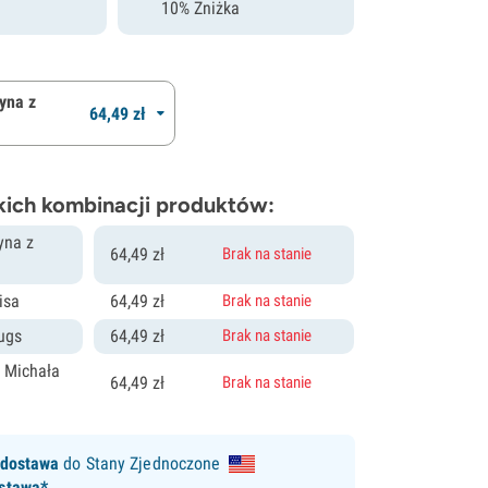
i
10% Zniżka
yna z
64,
49
zł
kich kombinacji produktów:
yna z
64,
49
zł
Brak na stanie
isa
64,
49
zł
Brak na stanie
Nugs
64,
49
zł
Brak na stanie
z Michała
64,
49
zł
Brak na stanie
 dostawa
do Stany Zjednoczone
stawa*