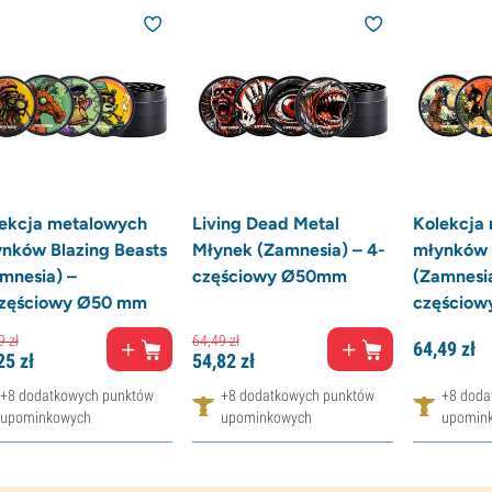
ekcja metalowych
Living Dead Metal
Kolekcja
nków Blazing Beasts
Młynek (Zamnesia) – 4-
młynków 
mnesia) –
częściowy Ø50mm
(Zamnesia
częściowy Ø50 mm
częściow
9
zł
64,
49
zł
64,
49
zł
25
zł
54,
82
zł
+8 dodatkowych punktów
+8 dodatkowych punktów
+8 doda
upominkowych
upominkowych
upomin