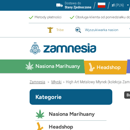
Dostawa do
zł
(PLN)
Stany Zjednoczone
Metody płatności
Obsługa klienta od poniedziałku d
Tribe
Wyszukiwarka nasion
Nasiona Marihuany
Headshop
Zamnesia
Młynki
High Art Metalowy Młynek (kolekcja Za
>
>
B
Kategorie
Nasiona Marihuany
Headshop