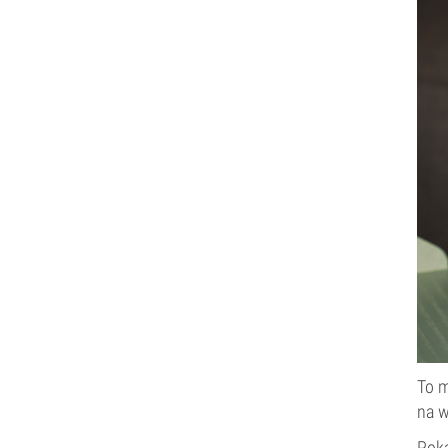
To 
na w
Poka