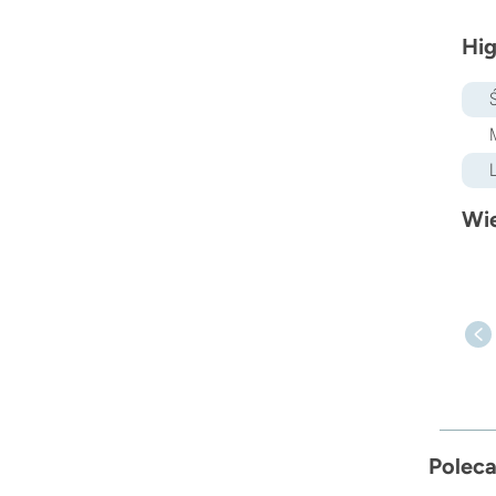
Hig
Wię
Poleca