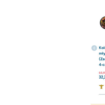
Kol
mły
(Za
4‑
64,
4
32,