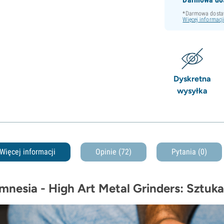
*Darmowa dostaw
Więcej informacj
Dyskretna
wysyłka
Więcej informacji
Opinie (72)
Pytania
(0)
mnesia - High Art Metal Grinders: Sztuka,