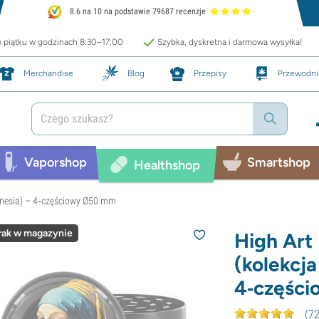
8.6 na 10 na podstawie 79687 recenzje
o piątku w godzinach 8:30–17:00
Szybka, dyskretna i darmowa wysyłka!
Merchandise
Blog
Przepisy
Przewodni
Vaporshop
Smartshop
Healthshop
mnesia) – 4‑częściowy Ø50 mm
rak w magazynie
High Art
(kolekcj
4‑częśc
(
7