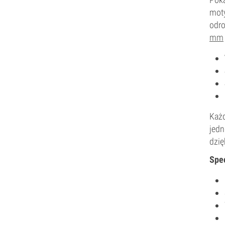
moty
odro
mm
Każd
jedn
dzię
Spec