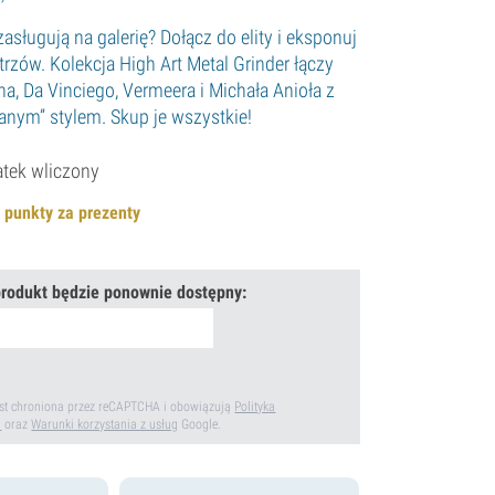
zasługują na galerię? Dołącz do elity i eksponuj
trzów. Kolekcja High Art Metal Grinder łączy
a, Da Vinciego, Vermeera i Michała Anioła z
ranym” stylem. Skup je wszystkie!
tek wliczony
punkty za prezenty
rodukt będzie ponownie dostępny:
jest chroniona przez reCAPTCHA i obowiązują
Polityka
i
oraz
Warunki korzystania z usług
Google.