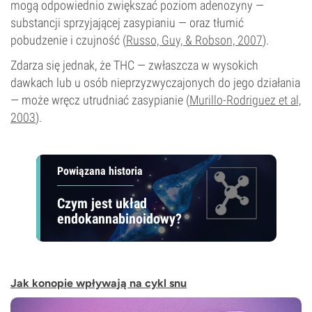
mogą odpowiednio zwiększać poziom adenozyny —
substancji sprzyjającej zasypianiu — oraz tłumić
pobudzenie i czujność (
Russo, Guy, & Robson, 2007
).
Zdarza się jednak, że THC — zwłaszcza w wysokich
dawkach lub u osób nieprzyzwyczajonych do jego działania
— może wręcz utrudniać zasypianie (
Murillo-Rodriguez et al,
2003
).
Powiązana historia
Czym jest układ
endokannabinoidowy?
Jak konopie wpływają na cykl snu