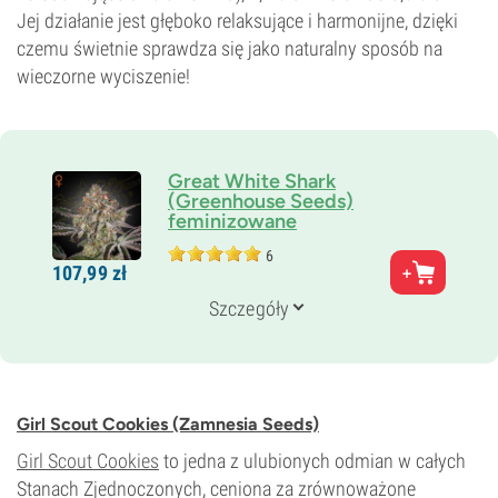
Jej działanie jest głęboko relaksujące i harmonijne, dzięki
czemu świetnie sprawdza się jako naturalny sposób na
wieczorne wyciszenie!
Great White Shark
(Greenhouse Seeds)
feminizowane
6
Rodzice
107,
99
zł
Super Skunk x Brazilian x South Indian
Genetyka
Szczegóły
80% Indica /
20% Sativa
Czas kwitnienia
9–10 tygodni
THC
23%
Girl Scout Cookies (Zamnesia Seeds)
CBD
0–1%
Girl Scout Cookies
to jedna z ulubionych odmian w całych
Typ kwitnienia
Stanach Zjednoczonych, ceniona za zrównoważone