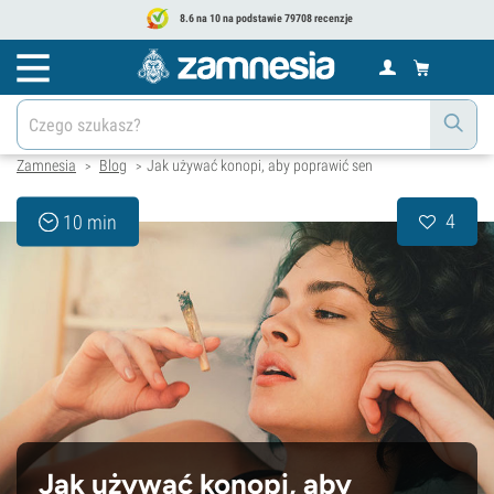
8.6 na 10 na podstawie 79708 recenzje
Zamnesia
Blog
Jak używać konopi, aby poprawić sen
>
>
4
10 min
Jak używać konopi, aby