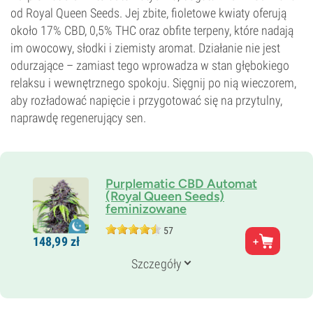
od Royal Queen Seeds. Jej zbite, fioletowe kwiaty oferują
około 17% CBD, 0,5% THC oraz obfite terpeny, które nadają
im owocowy, słodki i ziemisty aromat. Działanie nie jest
odurzające – zamiast tego wprowadza w stan głębokiego
relaksu i wewnętrznego spokoju. Sięgnij po nią wieczorem,
aby rozładować napięcie i przygotować się na przytulny,
naprawdę regenerujący sen.
Purplematic CBD Automat
(Royal Queen Seeds)
feminizowane
57
Rodzice
148,
99
zł
Kush Rose Automat CBD x Afghan Rose Automat
CBD
Szczegóły
Genetyka
Ruderalis/
Indica/
Sativa
Czas kwitnienia
8–9 tygodni od nasiona do zbiorów