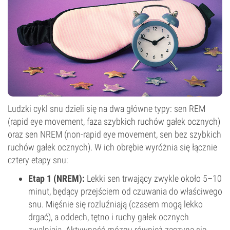
Ludzki cykl snu dzieli się na dwa główne typy: sen REM
(rapid eye movement, faza szybkich ruchów gałek ocznych)
oraz sen NREM (non-rapid eye movement, sen bez szybkich
ruchów gałek ocznych). W ich obrębie wyróżnia się łącznie
cztery etapy snu:
Etap 1 (NREM):
Lekki sen trwający zwykle około 5–10
minut, będący przejściem od czuwania do właściwego
snu. Mięśnie się rozluźniają (czasem mogą lekko
drgać), a oddech, tętno i ruchy gałek ocznych
zwalniają. Aktywność mózgu również zaczyna się