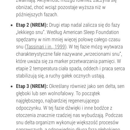
obniżać, choć wciąż pozostaje wyższa niż w
późniejszych fazach.
Etap 2 (NREM):
Drugi etap nadal zalicza się do fazy
„lekkiego snu”. Według American Sleep Foundation
spędzamy w nim mniej więcej połowę całego czasu
snu (
Tassinari i in., 1999
). W tej fazie mózg wytwarza
charakterystyczne fale nazywane „wrzecionami snu”,
które uważa się za marker przetwarzania pamięci. W
etapie 2 temperatura ciała spada, oddech i praca serca
stabilizują się, a ruchy gałek ocznych ustają.
Etap 3 (NREM):
Określany również jako sen delta, sen
głęboki lub sen wolnofalowy. To początek
najgłębszego, najbardziej regenerującego
odpoczynku. W tej fazie dźwięki i inne bodźce z
otoczenia znacznie rzadziej nas wybudzają. Podczas
snu delta organizm wykonuje większość procesów
naprawczych, a odpowiednio długa faza głębokiego