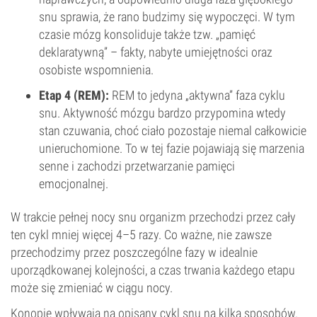
snu sprawia, że rano budzimy się wypoczęci. W tym
czasie mózg konsoliduje także tzw. „pamięć
deklaratywną” – fakty, nabyte umiejętności oraz
osobiste wspomnienia.
Etap 4 (REM):
REM to jedyna „aktywna” faza cyklu
snu. Aktywność mózgu bardzo przypomina wtedy
stan czuwania, choć ciało pozostaje niemal całkowicie
unieruchomione. To w tej fazie pojawiają się marzenia
senne i zachodzi przetwarzanie pamięci
emocjonalnej.
W trakcie pełnej nocy snu organizm przechodzi przez cały
ten cykl mniej więcej 4–5 razy. Co ważne, nie zawsze
przechodzimy przez poszczególne fazy w idealnie
uporządkowanej kolejności, a czas trwania każdego etapu
może się zmieniać w ciągu nocy.
Konopie wpływają na opisany cykl snu na kilka sposobów.