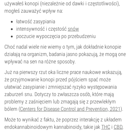
używałeś konopi (niezależnie od dawki i częstotliwości),
mogłeś zauważyć wpływ na:
łatwość zasypiania
intensywność i częstość
snów
poczucie wypoczęcia po przebudzeniu
Choć nadal wiele nie wiemy o tym, jak dokładnie konopie
działają na organizm, badania jasno pokazują, że mogą one
wpływać na sen na różne sposoby.
Już na pierwszy rzut oka liczne prace naukowe wskazują,
że przyjmowanie konopi przed pójściem spać może
ułatwiać zasypianie i zmniejszać ryzyko występowania
zaburzeń snu. Dotyczy to zwłaszcza osób, które mają
problemy z zaśnięciem lub zmagają się z przewlekłym
bólem (
Centers for Disease Control and Prevention, 2021
).
Może to wynikać z faktu, że poprzez interakcję z układem
endokannabinoidowym kannabinoidy, takie jak
THC
i
CBD
,