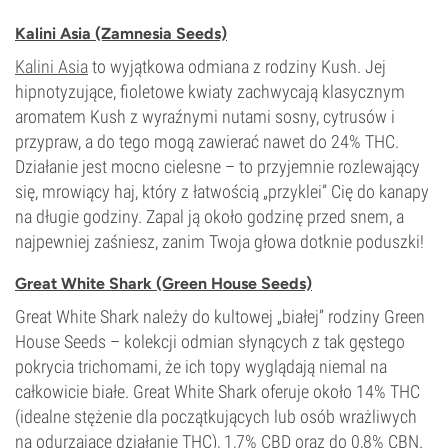
THC
Kalini Asia (Zamnesia Seeds)
0–1%
CBD
Kalini Asia
to wyjątkowa odmiana z rodziny Kush. Jej
17%
hipnotyzujące, fioletowe kwiaty zachwycają klasycznym
Typ kwitnienia
aromatem Kush z wyraźnymi nutami sosny, cytrusów i
Autokwitnący
przypraw, a do tego mogą zawierać nawet do 24% THC.
Działanie jest mocno cielesne – to przyjemnie rozlewający
się, mrowiący haj, który z łatwością „przyklei” Cię do kanapy
na długie godziny. Zapal ją około godzinę przed snem, a
najpewniej zaśniesz, zanim Twoja głowa dotknie poduszki!
Great White Shark (Green House Seeds)
Great White Shark należy do kultowej „białej” rodziny Green
House Seeds – kolekcji odmian słynących z tak gęstego
pokrycia trichomami, że ich topy wyglądają niemal na
całkowicie białe. Great White Shark oferuje około 14% THC
(idealne stężenie dla początkujących lub osób wrażliwych
na odurzające działanie THC), 1,7% CBD oraz do 0,8% CBN.