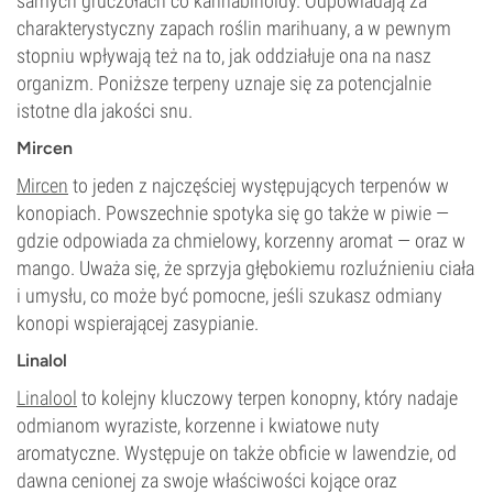
samych gruczołach co kannabinoidy. Odpowiadają za
charakterystyczny zapach roślin marihuany, a w pewnym
stopniu wpływają też na to, jak oddziałuje ona na nasz
organizm. Poniższe terpeny uznaje się za potencjalnie
istotne dla jakości snu.
Mircen
Mircen
to jeden z najczęściej występujących terpenów w
konopiach. Powszechnie spotyka się go także w piwie —
gdzie odpowiada za chmielowy, korzenny aromat — oraz w
mango. Uważa się, że sprzyja głębokiemu rozluźnieniu ciała
i umysłu, co może być pomocne, jeśli szukasz odmiany
konopi wspierającej zasypianie.
Linalol
Linalool
to kolejny kluczowy terpen konopny, który nadaje
odmianom wyraziste, korzenne i kwiatowe nuty
aromatyczne. Występuje on także obficie w lawendzie, od
dawna cenionej za swoje właściwości kojące oraz