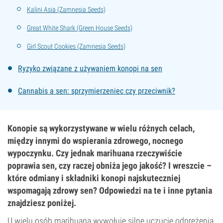
Kalini Asia (Zamnesia Seeds)
Great White Shark (Green House Seeds)
Girl Scout Cookies (Zamnesia Seeds)
Ryzyko związane z używaniem konopi na sen
Cannabis a sen: sprzymierzeniec czy przeciwnik?
Konopie są wykorzystywane w wielu różnych celach,
między innymi do wspierania zdrowego, nocnego
wypoczynku. Czy jednak marihuana rzeczywiście
poprawia sen, czy raczej obniża jego jakość? I wreszcie –
które odmiany i składniki konopi najskuteczniej
wspomagają zdrowy sen? Odpowiedzi na te i inne pytania
znajdziesz poniżej.
U wielu osób marihuana wywołuje silne uczucie odprężenia,