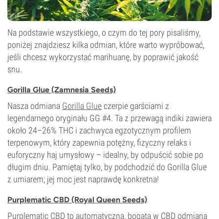
Na podstawie wszystkiego, o czym do tej pory pisaliśmy,
poniżej znajdziesz kilka odmian, które warto wypróbować,
jeśli chcesz wykorzystać marihuanę, by poprawić jakość
snu.
Gorilla Glue (Zamnesia Seeds)
Nasza odmiana
Gorilla Glue
czerpie garściami z
legendarnego oryginału GG #4. Ta z przewagą indiki zawiera
około 24–26% THC i zachwyca egzotycznym profilem
terpenowym, który zapewnia potężny, fizyczny relaks i
euforyczny haj umysłowy – idealny, by odpuścić sobie po
długim dniu. Pamiętaj tylko, by podchodzić do Gorilla Glue
z umiarem; jej moc jest naprawdę konkretna!
Purplematic CBD (Royal Queen Seeds)
Purplematic CBD to automatyczna, bogata w CBD odmiana