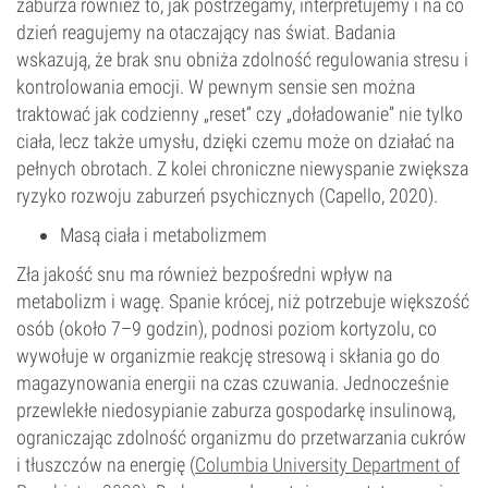
zaburza również to, jak postrzegamy, interpretujemy i na co
dzień reagujemy na otaczający nas świat. Badania
wskazują, że brak snu obniża zdolność regulowania stresu i
kontrolowania emocji. W pewnym sensie sen można
traktować jak codzienny „reset” czy „doładowanie” nie tylko
ciała, lecz także umysłu, dzięki czemu może on działać na
pełnych obrotach. Z kolei chroniczne niewyspanie zwiększa
ryzyko rozwoju zaburzeń psychicznych (Capello, 2020).
Masą ciała i metabolizmem
Zła jakość snu ma również bezpośredni wpływ na
metabolizm i wagę. Spanie krócej, niż potrzebuje większość
osób (około 7–9 godzin), podnosi poziom kortyzolu, co
wywołuje w organizmie reakcję stresową i skłania go do
magazynowania energii na czas czuwania. Jednocześnie
przewlekłe niedosypianie zaburza gospodarkę insulinową,
ograniczając zdolność organizmu do przetwarzania cukrów
i tłuszczów na energię (
Columbia University Department of