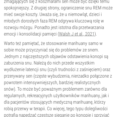
zmagających się z koszmarami sen może być dzięki temu
spokojniejszy. Z drugiej strony, ograniczenie snu REM może
mieć swoje koszty. Uważa się, że u niemowląt, dzieci i
młodych dorosłych faza REM odgrywa kluczową rolę w
rozwoju mózgu. Ponadto jest istotna dla przetwarzania
emocji i konsolidacji pamięci (
Walsh J et al., 2021
).
Warto też pamiętać, że stosowanie marihuany samo w
sobie może przyczyniać się do problemów ze snem.
Jednym z najczęstszych objawów odstawienia konopi są
zaburzenia snu. Należą do nich przede wszystkim
wydłużenie latencji snu (czyli trudności z zaśnięciem) oraz
przerywany sen (częste wybudzenia, nierzadko połączone z
powrotem intensywniejszych, bardziej realistycznych
snów). To może być poważnym problemem zarówno dla
regularnych, rekreacyjnych użytkowników marihuany, jak i
dla pacjentów stosujących medyczną marihuanę, którzy
robią przerwy w terapii. Co więcej, tego typu dolegliwości
potrafią napędzać częstsze sięganie po konopie i sprzyjać