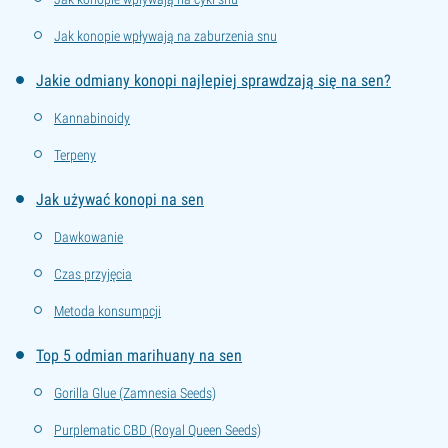
Jak konopie wpływają na zaburzenia snu
Jakie odmiany konopi najlepiej sprawdzają się na sen?
Kannabinoidy
Terpeny
Jak używać konopi na sen
Dawkowanie
Czas przyjęcia
Metoda konsumpcji
Top 5 odmian marihuany na sen
Gorilla Glue (Zamnesia Seeds)
Purplematic CBD (Royal Queen Seeds)