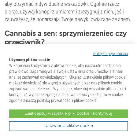
aby otrzymać indywidualne wskazówki. Ogólnie rzecz
biorąc, używaj konopi z umiarem i zrezygnuj z nich, jeśli
zauważysz, że pogarszają Twoje nawyki związane ze snem.
Cannabis a sen: sprzymierzeniec czy
przeciwnik?
Polityka prywatności
Używamy plików cookie
W Zamnesia korzystamy z plików cookie, aby nasza strona działała
prawidłowo, zapamiętywała Twoje ustawienia oraz umożliwiała nam
analizę zachowań odwiedzających. Klikając „Ustawienia plików cookie”,
możesz dowiedzieć się więcej o używanych przez nas plikach cookie i
zapisać swoje preferencje. Wybierając „Akceptuj wszystkie pliki cookie i
kontynuuj”, wyrażasz zgodę na stosowanie wszystkich plików cookie
zgodnie z naszą polityką prywatności i plików cookie.
Zaakceptuj wszystkie pliki cookie i kontynuuj
Nie ma jednoznacznej odpowiedzi na pytanie, czy
Ustawienia plików cookie
marihuana rzeczywiście poprawia jakość snu. Wciąż zbyt