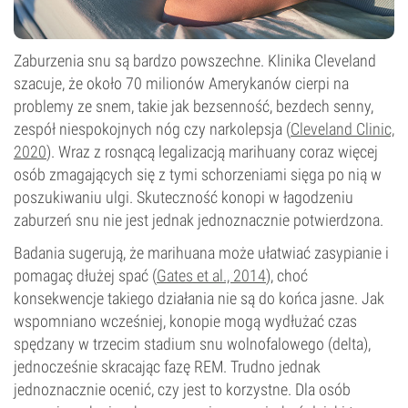
Zaburzenia snu są bardzo powszechne. Klinika Cleveland
szacuje, że około 70 milionów Amerykanów cierpi na
problemy ze snem, takie jak bezsenność, bezdech senny,
zespół niespokojnych nóg czy narkolepsja (
Cleveland Clinic,
2020
). Wraz z rosnącą legalizacją marihuany coraz więcej
osób zmagających się z tymi schorzeniami sięga po nią w
poszukiwaniu ulgi. Skuteczność konopi w łagodzeniu
zaburzeń snu nie jest jednak jednoznacznie potwierdzona.
Badania sugerują, że marihuana może ułatwiać zasypianie i
pomagaç dłużej spać (
Gates et al., 2014
), choć
konsekwencje takiego działania nie są do końca jasne. Jak
wspomniano wcześniej, konopie mogą wydłużać czas
spędzany w trzecim stadium snu wolnofalowego (delta),
jednocześnie skracając fazę REM. Trudno jednak
jednoznacznie ocenić, czy jest to korzystne. Dla osób