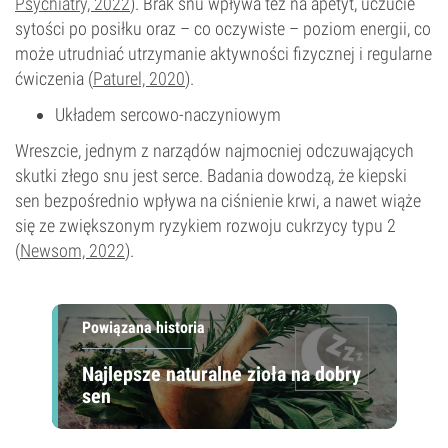
Psychiatry, 2022
). Brak snu wpływa też na apetyt, uczucie
sytości po posiłku oraz – co oczywiste – poziom energii, co
może utrudniać utrzymanie aktywności fizycznej i regularne
ćwiczenia (
Paturel, 2020
).
Układem sercowo-naczyniowym
Wreszcie, jednym z narządów najmocniej odczuwających
skutki złego snu jest serce. Badania dowodzą, że kiepski
sen bezpośrednio wpływa na ciśnienie krwi, a nawet wiąże
się ze zwiększonym ryzykiem rozwoju cukrzycy typu 2
(
Newsom, 2022
).
Powiązana historia
Najlepsze naturalne zioła na dobry
sen