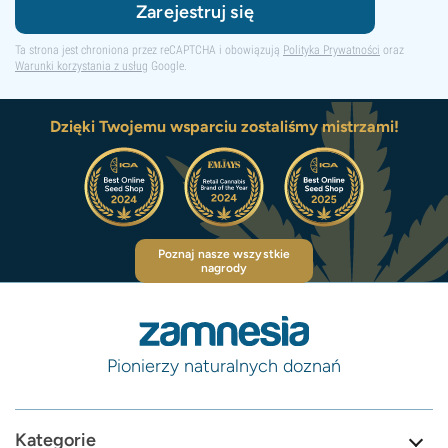
Zarejestruj się
Ta strona jest chroniona przez reCAPTCHA i obowiązują
Polityka Prywatności
oraz
Warunki korzystania z usług
Google.
Dzięki Twojemu wsparciu zostaliśmy mistrzami!
Poznaj nasze wszystkie
nagrody
Pionierzy naturalnych doznań
Kategorie