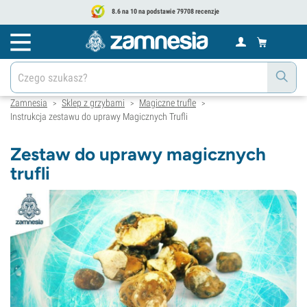
8.6 na 10 na podstawie 79708 recenzje
Zamnesia
Sklep z grzybami
Magiczne trufle
>
>
>
Instrukcja zestawu do uprawy Magicznych Trufli
Zestaw do uprawy magicznych
trufli