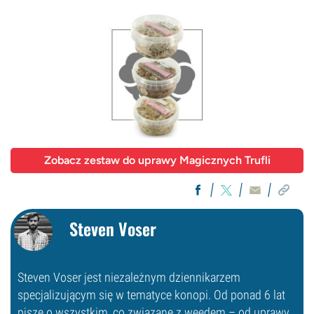
Zobacz zestaw do uprawy Magicznych Trufli
Steven Voser
Steven Voser jest niezależnym dziennikarzem
specjalizującym się w tematyce konopi. Od ponad 6 lat
pisze o wszystkim, co związane z weedem – od uprawy,