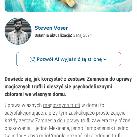
Steven Voser
Ostatnia aktualizacja:
3 Maj 2024
Pozwól AI wyjaśnić tę stronę
Dowiedz się, jak korzystać z zestawu Zamnesia do uprawy
magicznych trufli i cieszyć się psychodelicznymi
zbiorami we własnym domu.
Uprawa własnych
magicznych trufli
w domu to
satysfakcjonujące, a przy tym zaskakująco proste zajęcie!
Każdy
zestaw Zamnesia do uprawy trufli
zawiera trzy różne
opakowania – jedno Mexicana, jedno Tampanensis i jedno
Galindoi – abyś mógł/mogła poznać kilka odmian trufli.