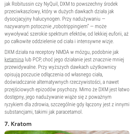
jak Robitussin czy NyQuil, DXM to powszechny środek
przeciwkaszlowy, który w dużych dawkach działa jak
dysocjacyjny halucynogen. Przy nadużywaniu —
nazywanym potocznie „robotrippingiem” — może
wywoływać szerokie spektrum efektów, od lekkiej euforii, aż
po całkowite oddzielenie od ciała i intensywne wizje.
DXM działa na receptory NMDA w mózgu, podobnie jak
ketamina
lub PCP, choć jego działanie jest znacznie mniej
przewidywalne. Przy wyższych dawkach użytkownicy
opisują poczucie odłączenia od własnego ciała,
doświadczanie alternatywnych rzeczywistości, a nawet
przejściowych epizodów psychozy. Mimo że DXM jest łatwo
dostępny, jego nadużywanie wiąże się z poważnym
ryzykiem dla zdrowia, szczególnie gdy łączony jest z innymi
substancjami, takimi jak paracetamol.
7. Kratom