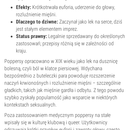
Efekty:
Krótkotrwała euforia, uderzenie do głowy,
rozluźnienie mięśni.
Dlaczego to dziwne:
Zaczynał jako lek na serce, dziś
jest stałym elementem imprez.
Status prawny:
Legalnie sprzedawany do określonych
zastosowań; przepisy różnią się w zależności od
kraju.
Poppersy opracowano w XIX wieku jako lek na dusznicę
bolesną, czyli ból w klatce piersiowej. Wdychana
bezpośrednio z buteleczki para powoduje rozszerzenie
naczyń krwionośnych i rozluźnienie mięśni – szczególnie
gładkich, takich jak mięśnie gardła i odbytu. Z tego powodu
szybko zyskały popularność jako wsparcie w niektórych
kontekstach seksualnych.
Poza zastosowaniem medycznym poppersy na stałe
wpisały się w kulturę klubową i queer. Użytkownicy
odczuwają krótki przypływ euforii i zawroty głowy, często