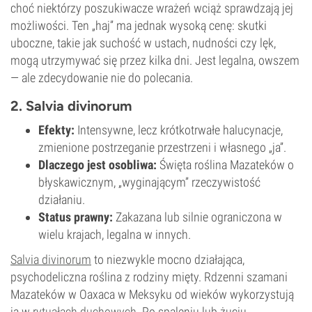
choć niektórzy poszukiwacze wrażeń wciąż sprawdzają jej
możliwości. Ten „haj” ma jednak wysoką cenę: skutki
uboczne, takie jak suchość w ustach, nudności czy lęk,
mogą utrzymywać się przez kilka dni. Jest legalna, owszem
— ale zdecydowanie nie do polecania.
2. Salvia divinorum
Efekty:
Intensywne, lecz krótkotrwałe halucynacje,
zmienione postrzeganie przestrzeni i własnego „ja”.
Dlaczego jest osobliwa:
Święta roślina Mazateków o
błyskawicznym, „wyginającym” rzeczywistość
działaniu.
Status prawny:
Zakazana lub silnie ograniczona w
wielu krajach, legalna w innych.
Salvia divinorum
to niezwykle mocno działająca,
psychodeliczna roślina z rodziny mięty. Rdzenni szamani
Mazateków w Oaxaca w Meksyku od wieków wykorzystują
ją w
rytuałach duchowych
. Po spaleniu lub żuciu