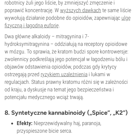
robotnicy żuli jego liście, by zmniejszyć zmęczenie i
poprawić koncentrację. W
wyższych dawkach
te same liście
wywołują działanie podobne do opioidów, zapewniając
ulgę
fizyczną i łagodną euforię
.
Dwa główne alkaloidy – mitragynina i 7-
hydroksymitragynina – oddziałują na receptory opioidowe
w mózgu. To sprawia, że kratom budzi spore kontrowersje:
zwolennicy podkreślają jego potencjał w łagodzeniu bólu i
objawów odstawienia opioidów, podczas gdy krytycy
ostrzegają przed
ryzykiem uzależnienia
i lukami w
regulacjach. Status prawny kratomu różni się w zależności
od kraju, a dyskusje na temat jego bezpieczeństwa i
potencjału medycznego wciąż trwają.
8. Syntetyczne kannabinoidy („Spice”, „K2”)
Efekty:
Nieprzewidywalny haj, paranoja,
przyspieszone bicie serca.