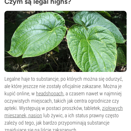
Czym są legal highs?
Legalne haje to substancje, po których można się odurzyć,
ale które jeszcze nie zostały oficjalnie zakazane. Można je
kupić online, w
headshopach
, a czasem nawet w najmniej
oczywistych miejscach, takich jak centra ogrodnicze czy
apteki. Występują w postaci proszków, tabletek,
ziołowych
mieszanek, nasion
lub żywic, a ich status prawny często
zależy od tego, jak bardzo przypominają substancje
znajdujące się na liście zakazanych.