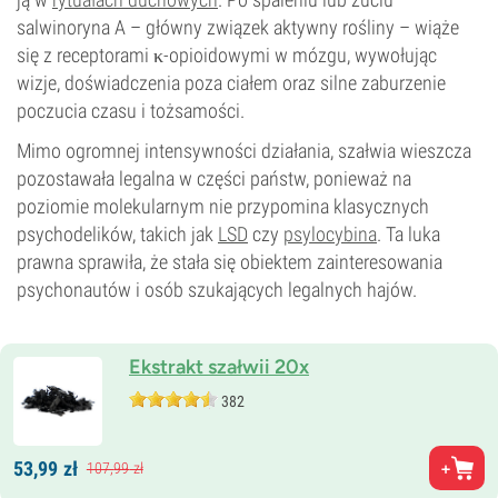
salwinoryna A – główny związek aktywny rośliny – wiąże
się z receptorami κ-opioidowymi w mózgu, wywołując
wizje, doświadczenia poza ciałem oraz silne zaburzenie
poczucia czasu i tożsamości.
Mimo ogromnej intensywności działania, szałwia wieszcza
pozostawała legalna w części państw, ponieważ na
poziomie molekularnym nie przypomina klasycznych
psychodelików, takich jak
LSD
czy
psylocybina
. Ta luka
prawna sprawiła, że stała się obiektem zainteresowania
psychonautów i osób szukających legalnych hajów.
Ekstrakt szałwii 20x
382
53,
99
zł
107,
99
zł