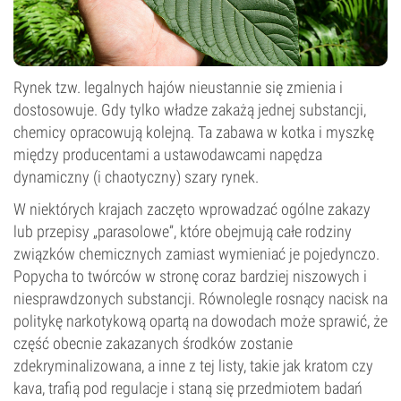
Rynek tzw. legalnych hajów nieustannie się zmienia i
dostosowuje. Gdy tylko władze zakażą jednej substancji,
chemicy opracowują kolejną. Ta zabawa w kotka i myszkę
między producentami a ustawodawcami napędza
dynamiczny (i chaotyczny) szary rynek.
W niektórych krajach zaczęto wprowadzać ogólne zakazy
lub przepisy „parasolowe”, które obejmują całe rodziny
związków chemicznych zamiast wymieniać je pojedynczo.
Popycha to twórców w stronę coraz bardziej niszowych i
niesprawdzonych substancji. Równolegle rosnący nacisk na
politykę narkotykową opartą na dowodach może sprawić, że
część obecnie zakazanych środków zostanie
zdekryminalizowana, a inne z tej listy, takie jak kratom czy
kava, trafią pod regulacje i staną się przedmiotem badań