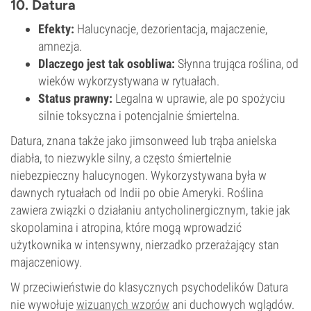
10. Datura
Efekty:
Halucynacje, dezorientacja, majaczenie,
amnezja.
Dlaczego jest tak osobliwa:
Słynna trująca roślina, od
wieków wykorzystywana w rytuałach.
Status prawny:
Legalna w uprawie, ale po spożyciu
silnie toksyczna i potencjalnie śmiertelna.
Datura, znana także jako jimsonweed lub trąba anielska
diabła, to niezwykle silny, a często śmiertelnie
niebezpieczny halucynogen. Wykorzystywana była w
dawnych rytuałach od Indii po obie Ameryki. Roślina
zawiera związki o działaniu antycholinergicznym, takie jak
skopolamina i atropina, które mogą wprowadzić
użytkownika w intensywny, nierzadko przerażający stan
majaczeniowy.
W przeciwieństwie do klasycznych psychodelików Datura
nie wywołuje
wizuanych wzorów
ani duchowych wglądów.