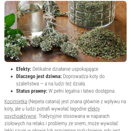
Efekty:
Delikatne działanie uspokajające
Dlaczego jest dziwna:
Doprowadza koty do
szaleństwa — a na ludzi też działa.
Status prawny:
W pełni legalna i łatwo dostępna.
Kocimiętka
(Nepeta cataria) jest znana głównie z wpływu na
koty, ale u ludzi potrafi wywołać łagodne
efekty
psychoaktywne
. Tradycyjnie stosowana w naparach
ziołowych na relaks i problemy ze snem, może wywołać
lekki szum w głowie lub przyjemne rozluźnienie, gdy jest