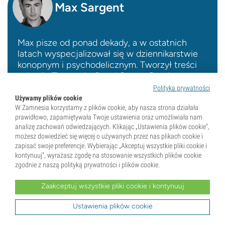
Max Sargent
Max pisze od ponad dekady, a w ostatnich
latach wyspecjalizował się w dziennikarstwie
konopnym i psychodelicznym. Tworzył treści
m.in. dla Zamnesia, Royal Queen Seeds,
Cannaconnection, Gorilla Seeds, MushMagic i
Polityka prywatności
innych marek, dzięki czemu świetnie zna
Używamy plików cookie
W Zamnesia korzystamy z plików cookie, aby nasza strona działała
różne segmenty tej branży.
prawidłowo, zapamiętywała Twoje ustawienia oraz umożliwiała nam
Przeczytaj pełną biografię
analizę zachowań odwiedzających. Klikając „Ustawienia plików cookie”,
możesz dowiedzieć się więcej o używanych przez nas plikach cookie i
zapisać swoje preferencje. Wybierając „Akceptuj wszystkie pliki cookie i
kontynuuj”, wyrażasz zgodę na stosowanie wszystkich plików cookie
zgodnie z naszą polityką prywatności i plików cookie.
Zaakceptuj wszystkie pliki cookie i kontynuuj
Najlepsze listy
Smartshop
Ustawienia plików cookie