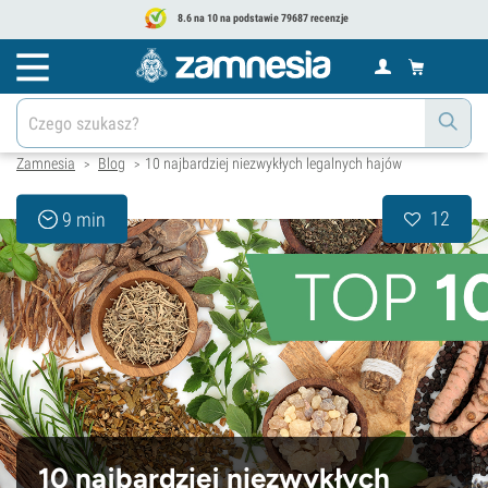
8.6 na 10 na podstawie 79687 recenzje
Zamnesia
Blog
10 najbardziej niezwykłych legalnych hajów
>
>
12
9 min
10 najbardziej niezwykłych