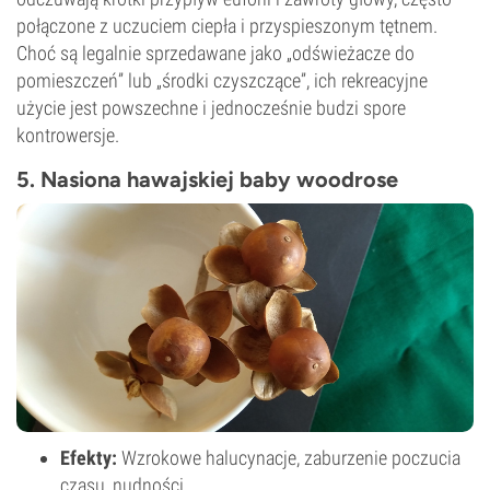
połączone z uczuciem ciepła i przyspieszonym tętnem.
Choć są legalnie sprzedawane jako „odświeżacze do
pomieszczeń” lub „środki czyszczące”, ich rekreacyjne
użycie jest powszechne i jednocześnie budzi spore
kontrowersje.
5. Nasiona hawajskiej baby woodrose
Efekty:
Wzrokowe halucynacje, zaburzenie poczucia
czasu, nudności.