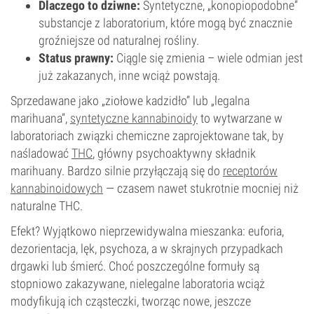
Dlaczego to dziwne:
Syntetyczne, „konopiopodobne”
substancje z laboratorium, które mogą być znacznie
groźniejsze od naturalnej rośliny.
Status prawny:
Ciągle się zmienia – wiele odmian jest
już zakazanych, inne wciąż powstają.
Sprzedawane jako „ziołowe kadzidło” lub „legalna
marihuana”,
syntetyczne kannabinoidy
to wytwarzane w
laboratoriach związki chemiczne zaprojektowane tak, by
naśladować
THC
, główny psychoaktywny składnik
marihuany. Bardzo silnie przyłączają się do
receptorów
kannabinoidowych
— czasem nawet stukrotnie mocniej niż
naturalne THC.
Efekt? Wyjątkowo nieprzewidywalna mieszanka: euforia,
dezorientacja, lęk, psychoza, a w skrajnych przypadkach
drgawki lub śmierć. Choć poszczególne formuły są
stopniowo zakazywane, nielegalne laboratoria wciąż
modyfikują ich cząsteczki, tworząc nowe, jeszcze