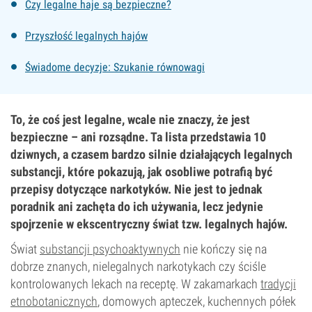
Czy legalne haje są bezpieczne?
Przyszłość legalnych hajów
Świadome decyzje: Szukanie równowagi
To, że coś jest legalne, wcale nie znaczy, że jest
bezpieczne – ani rozsądne. Ta lista przedstawia 10
dziwnych, a czasem bardzo silnie działających legalnych
substancji, które pokazują, jak osobliwe potrafią być
przepisy dotyczące narkotyków. Nie jest to jednak
poradnik ani zachęta do ich używania, lecz jedynie
spojrzenie w ekscentryczny świat tzw. legalnych hajów.
Świat
substancji psychoaktywnych
nie kończy się na
dobrze znanych, nielegalnych narkotykach czy ściśle
kontrolowanych lekach na receptę. W zakamarkach
tradycji
etnobotanicznych
, domowych apteczek, kuchennych półek