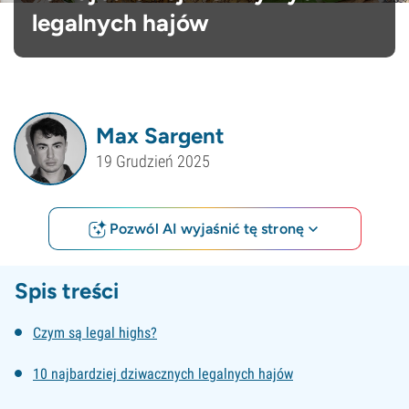
legalnych hajów
Max Sargent
19 Grudzień 2025
Pozwól AI wyjaśnić tę stronę
Spis treści
Czym są legal highs?
10 najbardziej dziwacznych legalnych hajów